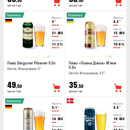
,50
,50
грн за 1 шт
грн за 1 шт
Новинка
Новинка
Міцність
Міцність
5
°
4.2
°
Гіркота
Гіркота
21
IBU
15
IBU
Щільність
Щільність
11.2
%
10.4
%
(0)
(0)
Пиво Darguner Pilsener 0.5л
Пиво «Повна Діжка» М'яке
0.5л
Світле, Фільтроване, 5°
Світле, Фільтроване, 4.2°
49
35
,50
,50
грн за 1 шт
грн за 1 шт
Новинка
Міцність
Міцність
5.1
°
0.5
°
Гіркота
Гіркота
14
IBU
10
IBU
Щільність
Щільність