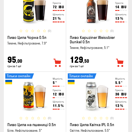
Гіркота
Гіркота
72
IBU
14
IBU
Щільність
Щільність
21
%
13
%
(0)
(0)
Пиво Ципа Чорна 0.5л
Пиво Kapuziner Weissbier
Dunkel 0.5л
Темне, Нефільтроване, 7.9°
Темне, Нефільтроване, 5.1°
95
129
,00
,50
грн за 1 шт
грн за 1 шт
Тільки онлайн
Тільки онлайн
Міцність
Міцність
5
°
5.5
°
Гіркота
Гіркота
12
IBU
36
IBU
Щільність
Щільність
11.5
%
13
%
(0)
(0)
Пиво Ципа на пшениці 0.5л
Пиво Ципа Квітка IPL 0.5л
Біле, Нефільтроване, 5°
Світле, Нефільтроване, 5.5°