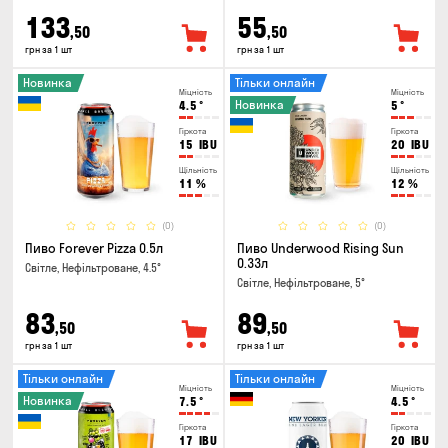
133
55
,50
,50
грн за 1 шт
грн за 1 шт
Новинка
Тільки онлайн
Міцність
Міцність
Новинка
4.5
°
5
°
Гіркота
Гіркота
15
IBU
20
IBU
Щільність
Щільність
11
%
12
%
(0)
(0)
Пиво Forever Pizza 0.5л
Пиво Underwood Rising Sun
0.33л
Світле, Нефільтроване, 4.5°
Світле, Нефільтроване, 5°
83
89
,50
,50
грн за 1 шт
грн за 1 шт
Тільки онлайн
Тільки онлайн
Міцність
Міцність
Новинка
7.5
°
4.5
°
Гіркота
Гіркота
17
IBU
20
IBU