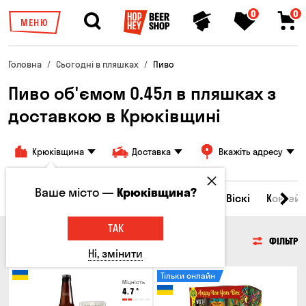
0
0
МЕНЮ
Головна
Сьогодні в пляшках
Пиво
Пиво об'ємом 0.45л в пляшках з
доставкою в Крюківщині
Крюківщина
Доставка
Вкажіть адресу
Ваше місто —
Крюківщина?
Всі товари
Пиво
Сидр
Вино
Віскі
Коктейл
ТАК
ПИВО
ФІЛЬТР
Ні, змінити
Тільки онлайн
Міцність
4.7
°