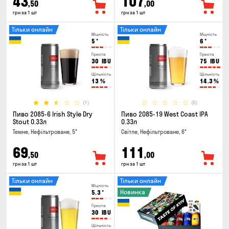
43
107
,50
,00
грн за 1 шт
грн за 1 шт
Тільки онлайн
Тільки онлайн
Міцність
Міцність
5
°
6
°
Гіркота
Гіркота
30
IBU
75
IBU
Щільність
Щільність
13
%
14.3
%
(1)
(0)
Пиво 2085-6 Irish Style Dry
Пиво 2085-19 West Coast IPA
Stout 0.33л
0.33л
Темне, Нефільтроване, 5°
Світле, Нефільтроване, 6°
69
111
,50
,00
грн за 1 шт
грн за 1 шт
Тільки онлайн
Тільки онлайн
Міцність
Новинка
5.3
°
Гіркота
30
IBU
Щільність