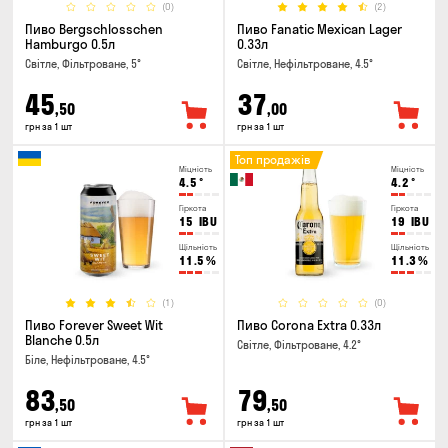
(0)
(2)
Пиво Bergschlosschen
Пиво Fanatic Mexican Lager
Hamburgo 0.5л
0.33л
Світле, Фільтроване, 5°
Світле, Нефільтроване, 4.5°
45
37
,50
,00
грн за 1 шт
грн за 1 шт
Топ продажів
Міцність
Міцність
4.5
°
4.2
°
Гіркота
Гіркота
15
IBU
19
IBU
Щільність
Щільність
11.5
%
11.3
%
(1)
(0)
Пиво Forever Sweet Wit
Пиво Corona Extra 0.33л
Blanche 0.5л
Світле, Фільтроване, 4.2°
Біле, Нефільтроване, 4.5°
83
79
,50
,50
грн за 1 шт
грн за 1 шт