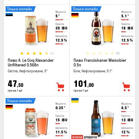
Тільки онлайн
Тільки онлайн
Міцність
Міцність
5
°
5.1
°
Гіркота
Гіркота
20
IBU
18
IBU
Щільність
Щільність
12.5
%
12.5
%
(1)
(0)
Пиво A. Le Coq Alexander
Пиво Franziskaner Weissbier
Unfiltered 0.568л
0.5л
Світле, Нефільтроване, 5°
Біле, Нефільтроване, 5.1°
47
101
,50
,00
грн за 1 шт
грн за 1 шт
Тільки онлайн
Міцність
Міцність
0.25
°
4.5
°
Гіркота
Гіркота
15
IBU
13
IBU
Щільність
Щільність
11.5
%
12
%