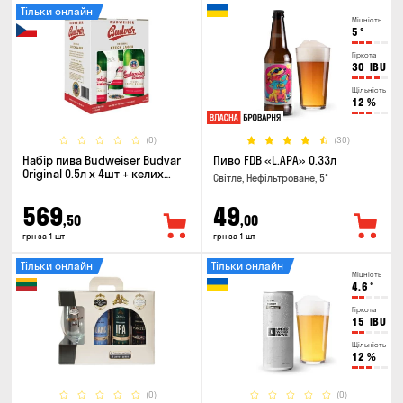
Тільки онлайн
Міцність
5
°
Гіркота
30
IBU
Щільність
12
%
(0)
(30)
Набір пива Budweiser Budvar
Пиво FDB «L.APA» 0.33л
Original 0.5л х 4шт + келих
Світле, Нефільтроване, 5°
0.33л
569
49
,50
,00
грн за 1 шт
грн за 1 шт
Тільки онлайн
Тільки онлайн
Міцність
4.6
°
Гіркота
15
IBU
Щільність
12
%
(0)
(0)