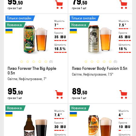
95
79
,50
,50
грн за 1 шт
грн за 1 шт
Тільки онлайн
Тільки онлайн
Міцність
Міцність
Новинка
Новинка
7
°
7.5
°
Гіркота
Гіркота
35
IBU
45
IBU
Щільність
Щільність
16.5
%
18
%
(0)
(0)
Пиво Forever The Big Apple
Пиво Forever Body Fusion 0.5л
0.5л
Світле, Нефільтроване, 7.5°
Світле, Нефільтроване, 7°
95
89
,50
,50
грн за 1 шт
грн за 1 шт
Новинка
Новинка
Міцність
Міцність
7.4
°
4
°
Гіркота
Гіркота
30
IBU
10
IBU
Щільність
Щільність