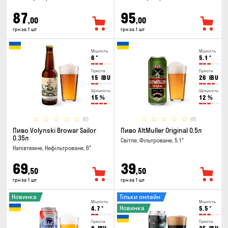
87
95
,00
,00
грн за 1 шт
грн за 1 шт
Міцність
Міцність
6
°
5.1
°
Гіркота
Гіркота
15
IBU
26
IBU
Щільність
Щільність
15
%
12
%
(0)
(0)
Пиво Volynski Browar Sailor
Пиво AltMuller Original 0.5л
0.35л
Світле, Фільтроване, 5.1°
Напівтемне, Нефільтроване, 6°
69
39
,50
,50
грн за 1 шт
грн за 1 шт
Новинка
Тільки онлайн
Міцність
Міцність
Новинка
4.7
°
5.5
°
Гіркота
Гіркота