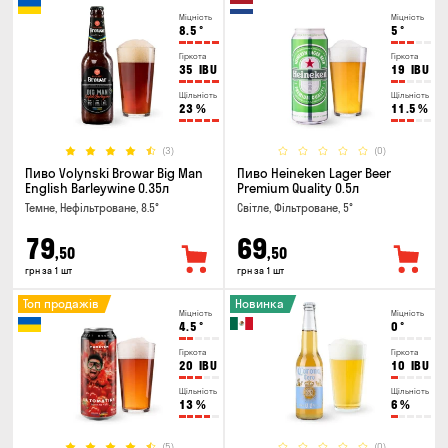
Міцність
Міцність
8.5
°
5
°
Гіркота
Гіркота
35
IBU
19
IBU
Щільність
Щільність
23
%
11.5
%
(3)
(0)
Пиво Volynski Browar Big Man
Пиво Heineken Lager Beer
English Barleywine 0.35л
Premium Quality 0.5л
Темне, Нефільтроване, 8.5°
Світле, Фільтроване, 5°
79
69
,50
,50
грн за 1 шт
грн за 1 шт
Топ продажів
Новинка
Міцність
Міцність
4.5
°
0
°
Гіркота
Гіркота
20
IBU
10
IBU
Щільність
Щільність
13
%
6
%
(5)
(0)