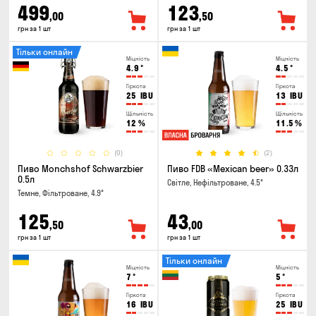
499
123
,00
,50
грн за 1 шт
грн за 1 шт
Тільки онлайн
Міцність
Міцність
4.9
°
4.5
°
Гіркота
Гіркота
25
IBU
13
IBU
Щільність
Щільність
12
%
11.5
%
(0)
(2)
Пиво Monchshof Schwarzbier
Пиво FDB «Mexican beer» 0.33л
0.5л
Світле, Нефільтроване, 4.5°
Темне, Фільтроване, 4.9°
125
43
,50
,00
грн за 1 шт
грн за 1 шт
Тільки онлайн
Міцність
Міцність
7
°
5
°
Гіркота
Гіркота
16
IBU
25
IBU