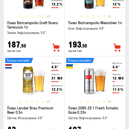
Щільність
Щільність
12.2
%
12
%
(0)
(0)
Пиво Bistrampolio Craft Dvaro
Пиво Bistrampolio Weissbier 1л
Tamsusis 1л
Біле, Нефільтроване, 4.6°
Темне, Нефільтроване, 5.5°
187
193
,50
,50
грн за 1 шт
грн за 1 шт
Тільки онлайн
Тільки онлайн
Міцність
Міцність
4.9
°
4.4
°
Гіркота
Гіркота
21
IBU
12
IBU
Щільність
Щільність
12.2
%
11.5
%
(0)
(0)
Пиво Lander Brau Premium
Пиво 2085-25.1 Fresh Tomato
Beer 0.5л
Goze 0.33л
Світле, Фільтроване, 4.9°
Світле, Нефільтроване, 4.4°