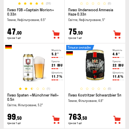
(26)
(0)
Пиво FDB «Captain Morion»
Пиво Underwood Amnesia
0.33л
Haze 0.33л
Темне, Нефільтроване, 6.5°
Світле, Нефільтроване, 5°
47
75
,00
,50
грн за 1 шт
грн за 1 шт
Тільки онлайн
Міцність
Міцність
5.2
°
4.8
°
Гіркота
Гіркота
21
IBU
22
IBU
Щільність
Щільність
11.7
%
11.4
%
(1)
(0)
Пиво Spaten «Münchner Hell»
Пиво Kostritzer Schwarzbier 5л
0.5л
Темне, Фільтроване, 4.8°
Світле, Фільтроване, 5.2°
99
763
,50
,50
грн за 1 шт
грн за 1 шт