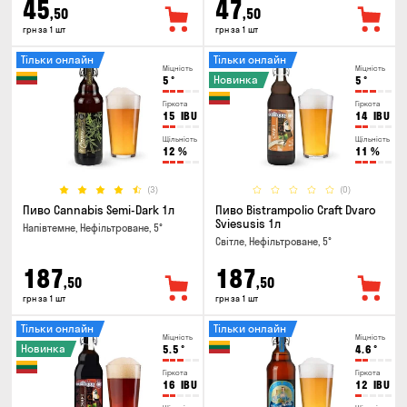
45
47
,50
,50
грн за 1 шт
грн за 1 шт
Тільки онлайн
Тільки онлайн
Міцність
Міцність
Новинка
5
°
5
°
Гіркота
Гіркота
15
IBU
14
IBU
Щільність
Щільність
12
%
11
%
(3)
(0)
Пиво Cannabis Semi-Dark 1л
Пиво Bistrampolio Craft Dvaro
Sviesusis 1л
Напівтемне, Нефільтроване, 5°
Світле, Нефільтроване, 5°
187
187
,50
,50
грн за 1 шт
грн за 1 шт
Тільки онлайн
Тільки онлайн
Міцність
Міцність
Новинка
5.5
°
4.6
°
Гіркота
Гіркота
16
IBU
12
IBU