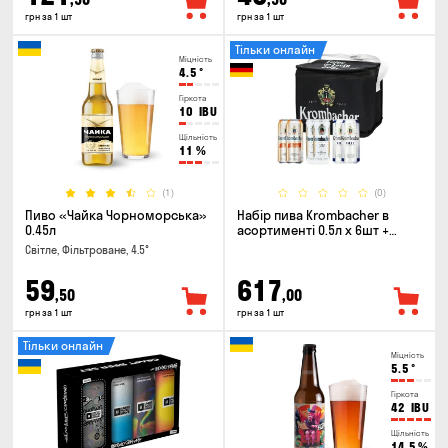
грн за 1 шт
грн за 1 шт
Тільки онлайн
Міцність
4.5
°
Гіркота
10
IBU
Щільність
11
%
(1)
(0)
Пиво «Чайка Чорноморська»
Набір пива Krombacher в
0.45л
асортименті 0.5л х 6шт +
термосумка
Світле, Фільтроване, 4.5°
59
617
,50
,00
грн за 1 шт
грн за 1 шт
Тільки онлайн
Міцність
5.5
°
Гіркота
42
IBU
Щільність
14.5
%