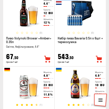
Міцність
4.4
°
Гіркота
12
IBU
Щільність
12
%
(0)
(0)
Пиво Volynski Browar «Amber»
Набір пива Bavaria 0.5л х 6шт +
0.35л
термосумка
Світле, Нефільтроване, 4.4°
67
543
,50
,50
грн за 1 шт
грн за 1 шт
Міцність
Міцність
4.8
°
4.9
°
Гіркота
Гіркота
23
IBU
10
IBU
Щільність
Щільність
11.8
%
11
%
(1)
(3)