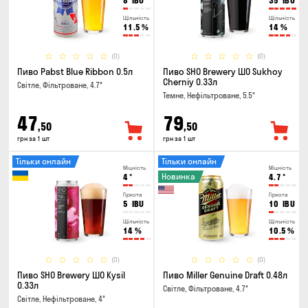
8
IBU
35
IBU
Щільність
Щільність
11.5
%
14
%
(0)
(0)
Пиво Pabst Blue Ribbon 0.5л
Пиво SHO Brewery ШО Sukhoy
Cherniy 0.33л
Світле, Фільтроване, 4.7°
Темне, Нефільтроване, 5.5°
47
79
,50
,50
грн за 1 шт
грн за 1 шт
Тільки онлайн
Тільки онлайн
Міцність
Міцність
Новинка
4
°
4.7
°
Гіркота
Гіркота
5
IBU
10
IBU
Щільність
Щільність
14
%
10.5
%
(0)
(0)
Пиво SHO Brewery ШО Kysil
Пиво Miller Genuine Draft 0.48л
0.33л
Світле, Фільтроване, 4.7°
Світле, Нефільтроване, 4°