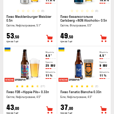
11.8
%
10.8
%
(0)
(0)
Пиво Mecklenburger Weisbier
Пиво безалкогольне
0.5л
Carlsberg «NON Alcoholic» 0.5л
Світле, Нефільтроване, 5.1°
Світле, Фільтроване, 0.5°
53
49
,50
,50
грн за 1 шт
грн за 1 шт
Міцність
Міцність
4.5
°
4.5
°
Гіркота
Гіркота
25
IBU
9
IBU
Щільність
Щільність
11
%
11
%
(27)
(2)
Пиво FDB «Hippie Pils» 0.33л
Пиво Fanatic Blanche 0.33л
Світле, Нефільтроване, 4.5°
Біле, Нефільтроване, 4.5°
43
37
,00
,00
грн за 1 шт
грн за 1 шт