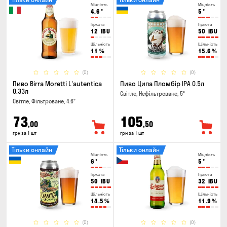
Міцність
Міцність
4.6
°
5
°
Гіркота
Гіркота
12
IBU
50
IBU
Щільність
Щільність
11
%
15.6
%
(0)
(0)
Пиво Birra Moretti L'autentica
Пиво Ципа Пломбір IPA 0.5л
0.33л
Світле, Нефільтроване, 5°
Світле, Фільтроване, 4.6°
73
105
,00
,50
грн за 1 шт
грн за 1 шт
Тільки онлайн
Тільки онлайн
Міцність
Міцність
6
°
5
°
Гіркота
Гіркота
50
IBU
32
IBU
Щільність
Щільність
14.5
%
11.9
%
(0)
(0)