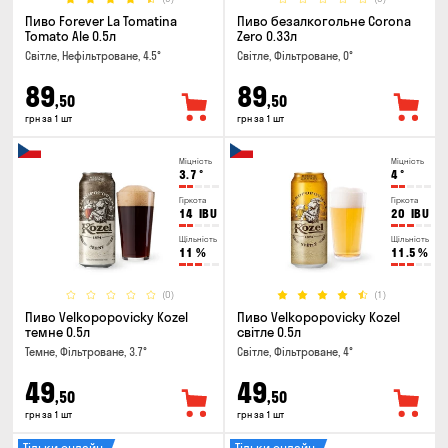
Пиво Forever La Tomatina
Пиво безалкогольне Corona
Tomato Ale 0.5л
Zero 0.33л
Світле, Нефільтроване, 4.5°
Світле, Фільтроване, 0°
89
89
,50
,50
грн за 1 шт
грн за 1 шт
Міцність
Міцність
3.7
°
4
°
Гіркота
Гіркота
14
IBU
20
IBU
Щільність
Щільність
11
%
11.5
%
(0)
(1)
Пиво Velkopopovicky Kozel
Пиво Velkopopovicky Kozel
темне 0.5л
світле 0.5л
Темне, Фільтроване, 3.7°
Світле, Фільтроване, 4°
49
49
,50
,50
грн за 1 шт
грн за 1 шт
Тільки онлайн
Тільки онлайн