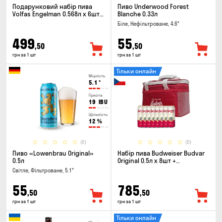
Подарунковий набір пива
Пиво Underwood Forest
Volfas Engelman 0.568л x 6шт +
Blanche 0.33л
келих 0.568л
Біле, Нефільтроване, 4.6°
499
55
,50
,50
грн за 1 шт
грн за 1 шт
Тільки онлайн
Міцність
5.1
°
Гіркота
19
IBU
Щільність
12
%
(0)
(0)
Пиво «Lowenbrau Original»
Набір пива Budweiser Budvar
0.5л
Original 0.5л х 8шт +
термосумка
Світле, Фільтроване, 5.1°
55
785
,50
,50
грн за 1 шт
грн за 1 шт
Тільки онлайн