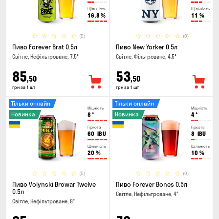
Щільність
Щільність
16.8
%
11
%
(0)
(0)
Пиво Forever Brat 0.5л
Пиво New Yorker 0.5л
Світле, Нефільтроване, 7.5°
Світле, Фільтроване, 4.5°
85
53
,50
,50
грн за 1 шт
грн за 1 шт
Тільки онлайн
Тільки онлайн
Міцність
Міцність
Новинка
Новинка
8
°
4
°
Гіркота
Гіркота
60
IBU
8
IBU
Щільність
Щільність
20
%
10
%
(0)
(0)
Пиво Volynski Browar Twelve
Пиво Forever Bones 0.5л
0.5л
Світле, Нефільтроване, 4°
Світле, Нефільтроване, 8°