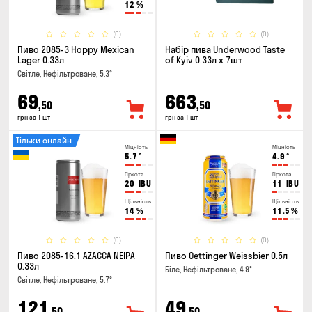
12
%
(0)
(0)
Пиво 2085-3 Hoppy Mexican
Набір пива Underwood Taste
Lager 0.33л
of Kyiv 0.33л x 7шт
Світле, Нефільтроване, 5.3°
69
663
,50
,50
грн за 1 шт
грн за 1 шт
Тільки онлайн
Міцність
Міцність
5.7
°
4.9
°
Гіркота
Гіркота
20
IBU
11
IBU
Щільність
Щільність
14
%
11.5
%
(0)
(0)
Пиво 2085-16.1 AZACCA NEIPA
Пиво Oettinger Weissbier 0.5л
0.33л
Біле, Нефільтроване, 4.9°
Світле, Нефільтроване, 5.7°
121
49
,50
,50