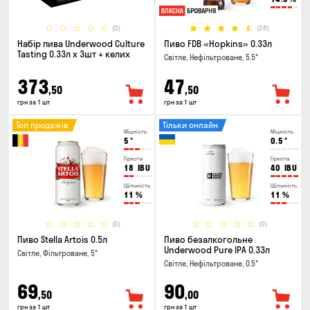
(0)
(28)
Набір пива Underwood Culture
Пиво FDB «Hopkins» 0.33л
Tasting 0.33л x 3шт + келих
Світле, Нефільтроване, 5.5°
373
47
,50
,50
грн за 1 шт
грн за 1 шт
Топ продажів
Тільки онлайн
Міцність
Міцність
5
°
0.5
°
Гіркота
Гіркота
18
IBU
40
IBU
Щільність
Щільність
11
%
11
%
(0)
(0)
Пиво Stella Artois 0.5л
Пиво безалкогольне
Underwood Pure IPA 0.33л
Світле, Фільтроване, 5°
Світле, Нефільтроване, 0.5°
69
90
,50
,00
грн за 1 шт
грн за 1 шт