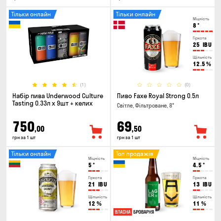
Тільки онлайн
Тільки онлайн
Міцність
8
°
Гіркота
25
IBU
Щільність
12.5
%
(1)
(0)
Набір пива Underwood Culture
Пиво Faxe Royal Strong 0.5л
Tasting 0.33л x 9шт + келих
Світле, Фільтроване, 8°
750
69
,00
,50
грн за 1 шт
грн за 1 шт
Тільки онлайн
Топ продажів
Міцність
Міцність
5
°
4.5
°
Гіркота
Гіркота
21
IBU
13
IBU
Щільність
Щільність
12
%
11
%