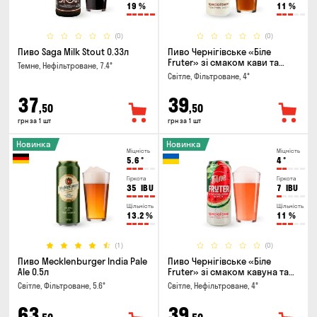
19
%
11
%
(0)
(0)
Пиво Saga Milk Stout 0.33л
Пиво Чернігівське «Біле
Fruter» зі смаком кави та
Темне, Нефільтроване, 7.4°
апельсину 0.5л
Світле, Фільтроване, 4°
37
39
,50
,50
грн за 1 шт
грн за 1 шт
Новинка
Новинка
Міцність
Міцність
5.6
°
4
°
Гіркота
Гіркота
35
IBU
7
IBU
Щільність
Щільність
13.2
%
11
%
(1)
(0)
Пиво Mecklenburger India Pale
Пиво Чернігівське «Біле
Ale 0.5л
Fruter» зі смаком кавуна та
м'яти 0.5л
Світле, Фільтроване, 5.6°
Світле, Нефільтроване, 4°
63
39