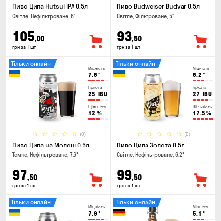
Пиво Ципа Hutsul IPA 0.5л
Пиво Budweiser Budvar 0.5л
Світле, Нефільтроване, 6°
Світле, Фільтроване, 5°
105
93
,00
,50
грн за 1 шт
грн за 1 шт
Тільки онлайн
Тільки онлайн
Міцність
Міцність
7.6
°
6.2
°
Гіркота
Гіркота
25
IBU
27
IBU
Щільність
Щільність
12
%
17.5
%
(0)
(0)
Пиво Ципа на Молоці 0.5л
Пиво Ципа Золота 0.5л
Темне, Нефільтроване, 7.6°
Світле, Нефільтроване, 6.2°
97
99
,50
,50
грн за 1 шт
грн за 1 шт
Тільки онлайн
Тільки онлайн
Міцність
Міцність
7.9
°
5.1
°