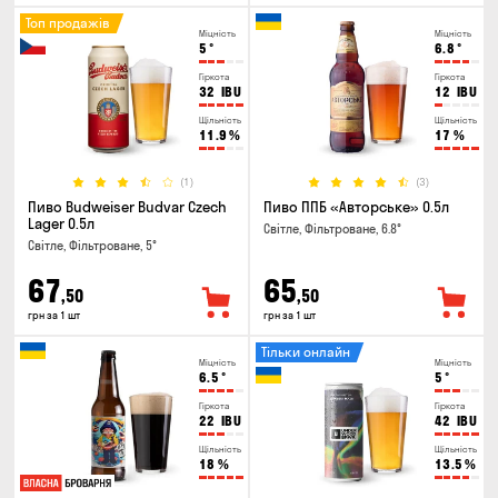
Топ продажів
Міцність
Міцність
5
°
6.8
°
Гіркота
Гіркота
32
IBU
12
IBU
Щільність
Щільність
11.9
%
17
%
(1)
(3)
Пиво Budweiser Budvar Czech
Пиво ППБ «Авторське» 0.5л
Lager 0.5л
Світле, Фільтроване, 6.8°
Світле, Фільтроване, 5°
67
65
,50
,50
грн за 1 шт
грн за 1 шт
Тільки онлайн
Міцність
Міцність
6.5
°
5
°
Гіркота
Гіркота
22
IBU
42
IBU
Щільність
Щільність
18
%
13.5
%