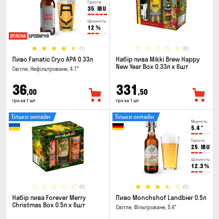
Гіркота
35
IBU
Щільність
12
%
(1)
(0)
Пиво Fanatic Cryo APA 0.33л
Набір пива Mikki Brew Happy
New Year Box 0.33л x 6шт
Світле, Нефільтроване, 4.7°
36
331
,00
,50
грн за 1 шт
грн за 1 шт
Тільки онлайн
Тільки онлайн
Міцність
5.4
°
Гіркота
25
IBU
Щільність
12.3
%
(0)
(2)
Набір пива Forever Merry
Пиво Monchshof Landbier 0.5л
Christmas Box 0.5л x 6шт
Світле, Фільтроване, 5.4°