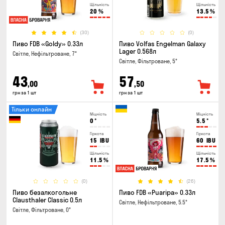
Щільність
Щільність
20
%
13.5
%
(30)
(0)
Пиво FDB «Goldy» 0.33л
Пиво Volfas Engelman Galaxy
Lager 0.568л
Світле, Нефільтроване, 7°
Світле, Фільтроване, 5°
43
57
,00
,50
грн за 1 шт
грн за 1 шт
Тільки онлайн
Міцність
Міцність
0
°
5.5
°
Гіркота
Гіркота
15
IBU
60
IBU
Щільність
Щільність
11.5
%
17.5
%
(0)
(26)
Пиво безалкогольне
Пиво FDB «Puaripa» 0.33л
Clausthaler Classic 0.5л
Світле, Нефільтроване, 5.5°
Світле, Фільтроване, 0°