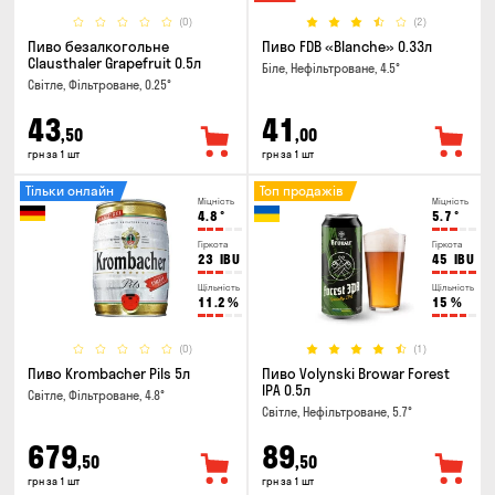
(0)
(2)
Пиво безалкогольне
Пиво FDB «Blanche» 0.33л
Clausthaler Grapefruit 0.5л
Біле, Нефільтроване, 4.5°
Світле, Фільтроване, 0.25°
43
41
,50
,00
грн за 1 шт
грн за 1 шт
Тільки онлайн
Топ продажів
Міцність
Міцність
4.8
°
5.7
°
Гіркота
Гіркота
23
IBU
45
IBU
Щільність
Щільність
11.2
%
15
%
(0)
(1)
Пиво Krombacher Pils 5л
Пиво Volynski Browar Forest
IPA 0.5л
Світле, Фільтроване, 4.8°
Світле, Нефільтроване, 5.7°
679
89
,50
,50
грн за 1 шт
грн за 1 шт