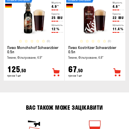
Міцність
Міцність
4.9
°
4.8
°
Гіркота
Гіркота
25
IBU
22
IBU
Щільність
Щільність
12
%
11.4
%
(0)
(0)
Пиво Monchshof Schwarzbier
Пиво Kostritzer Schwarzbier
0.5л
0.5л
Темне, Фільтроване, 4.9°
Темне, Фільтроване, 4.8°
125
67
,50
,50
грн за 1 шт
грн за 1 шт
ВАС ТАКОЖ МОЖЕ ЗАЦІКАВИТИ