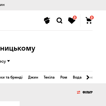
лин
0
0
вницькому
есу
ки та бренді
Джин
Текіла
Ром
Вода
Енергетичн
ФІЛЬТР