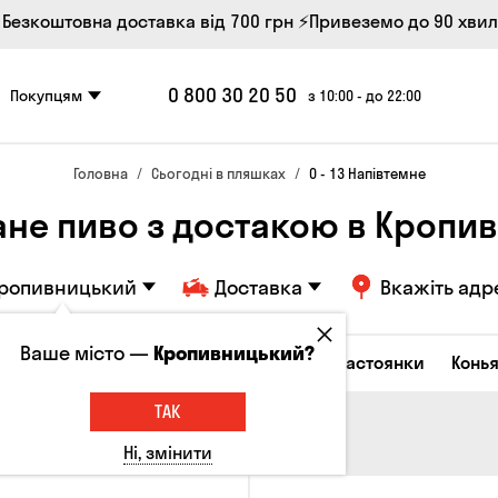
 Безкоштовна доставка від 700 грн
⚡Привеземо до 90 хви
0 800 30 20 50
Покупцям
з 10:00 - до 22:00
Головна
Сьогодні в пляшках
0 - 13 Напівтемне
ане пиво з достакою в Кропи
ропивницький
Доставка
Вкажіть адр
Ваше місто —
Кропивницький?
октейлі
Горілка
Соджу
Лікери та настоянки
Конья
ТАК
Ні, змінити