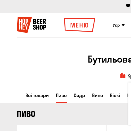
🚚
МЕНЮ
Укр
Бутильов
К
Всі товари
Пиво
Сидр
Вино
Віскі
К
ПИВО