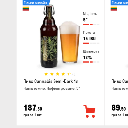
Тільки онлайн
Тільки он
Міцність
5
°
Гіркота
15
IBU
Щільність
12
%
(3)
Пиво Cannabis Semi-Dark 1л
Пиво Can
Напівтемне, Нефільтроване, 5°
Напівтем
187
89
,50
,50
грн за 1 шт
грн за 1 ш