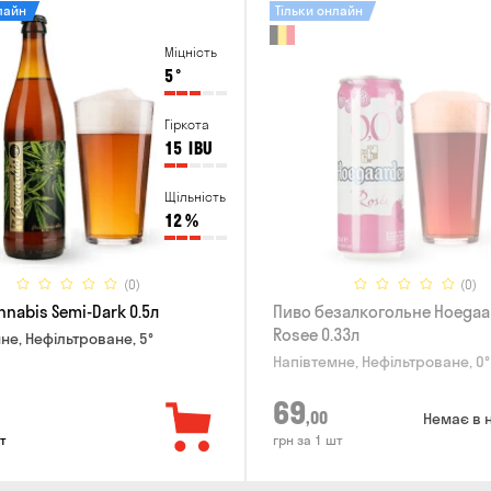
лайн
Тільки онлайн
Міцність
5
°
Гіркота
15
IBU
Щільність
12
%
(0)
(0)
nabis Semi-Dark 0.5л
Пиво безалкогольне Hoegaa
Rosee 0.33л
не, Нефільтроване, 5°
Напівтемне, Нефільтроване, 0°
69
,00
Немає в 
т
грн за 1 шт