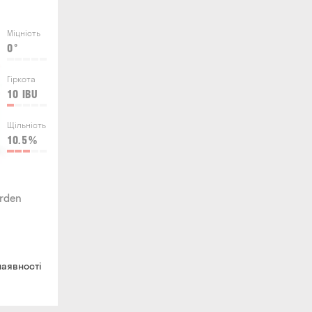
Міцність
0
°
Гіркота
10
IBU
Щільність
10.5
%
rden
наявності