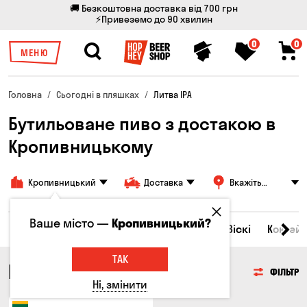
🚚 Безкоштовна доставка від 700 грн
⚡Привеземо до 90 хвилин
0
0
МЕНЮ
Головна
Сьогодні в пляшках
Литва IPA
Бутильоване пиво з достакою в
Кропивницькому
Кропивницький
Доставка
Вкажіть
адресу
Ваше місто —
Кропивницький?
Всі товари
Пиво
Сидр
Вино
Віскі
Коктейл
ТАК
ПИВО
ФІЛЬТР
Ні, змінити