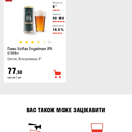
Міцність
6
°
Гіркота
50
IBU
Щільність
14.5
%
(2)
Пиво Volfas Engelman IPA
0.568л
Світле, Фільтроване, 6°
77
,50
грн за 1 шт
ВАС ТАКОЖ МОЖЕ ЗАЦІКАВИТИ