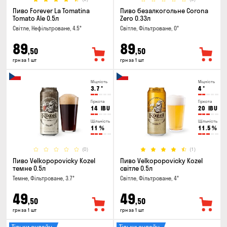
Пиво Forever La Tomatina
Пиво безалкогольне Corona
Tomato Ale 0.5л
Zero 0.33л
Світле, Нефільтроване, 4.5°
Світле, Фільтроване, 0°
89
89
,50
,50
грн за 1 шт
грн за 1 шт
Міцність
Міцність
3.7
°
4
°
Гіркота
Гіркота
14
IBU
20
IBU
Щільність
Щільність
11
%
11.5
%
(0)
(1)
Пиво Velkopopovicky Kozel
Пиво Velkopopovicky Kozel
темне 0.5л
світле 0.5л
Темне, Фільтроване, 3.7°
Світле, Фільтроване, 4°
49
49
,50
,50
грн за 1 шт
грн за 1 шт
Тільки онлайн
Тільки онлайн