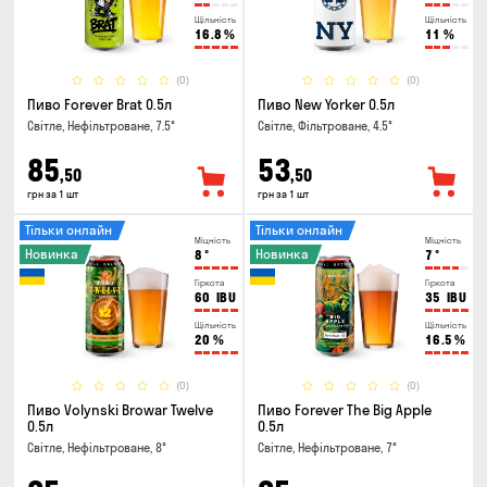
Щільність
Щільність
16.8
%
11
%
(0)
(0)
Пиво Forever Brat 0.5л
Пиво New Yorker 0.5л
Світле, Нефільтроване, 7.5°
Світле, Фільтроване, 4.5°
85
53
,50
,50
грн за 1 шт
грн за 1 шт
Тільки онлайн
Тільки онлайн
Міцність
Міцність
Новинка
Новинка
8
°
7
°
Гіркота
Гіркота
60
IBU
35
IBU
Щільність
Щільність
20
%
16.5
%
(0)
(0)
Пиво Volynski Browar Twelve
Пиво Forever The Big Apple
0.5л
0.5л
Світле, Нефільтроване, 8°
Світле, Нефільтроване, 7°