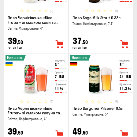
(0)
(0)
Пиво Чернігівське «Біле
Пиво Saga Milk Stout 0.33л
Fruter» зі смаком кави та
Темне, Нефільтроване, 7.4°
апельсину 0.5л
Світле, Фільтроване, 4°
39
37
,50
,50
грн за 1 шт
грн за 1 шт
Новинка
Новинка
Міцність
Міцність
4
°
5
°
Гіркота
Гіркота
7
IBU
21
IBU
Щільність
Щільність
11
%
11.2
%
(0)
(0)
Пиво Чернігівське «Біле
Пиво Darguner Pilsener 0.5л
Fruter» зі смаком кавуна та
Світле, Фільтроване, 5°
м'яти 0.5л
Світле, Нефільтроване, 4°
39
49
,50
,50