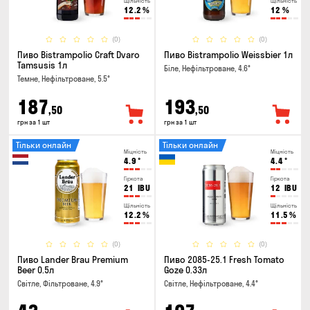
Щільність
Щільність
12.2
%
12
%
(0)
(0)
Пиво Bistrampolio Craft Dvaro
Пиво Bistrampolio Weissbier 1л
Tamsusis 1л
Біле, Нефільтроване, 4.6°
Темне, Нефільтроване, 5.5°
187
193
,50
,50
грн за 1 шт
грн за 1 шт
Тільки онлайн
Тільки онлайн
Міцність
Міцність
4.9
°
4.4
°
Гіркота
Гіркота
21
IBU
12
IBU
Щільність
Щільність
12.2
%
11.5
%
(0)
(0)
Пиво Lander Brau Premium
Пиво 2085-25.1 Fresh Tomato
Beer 0.5л
Goze 0.33л
Світле, Фільтроване, 4.9°
Світле, Нефільтроване, 4.4°