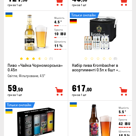
грн за 1 шт
грн за 1 шт
Тільки онлайн
Міцність
4.5
°
Гіркота
10
IBU
Щільність
11
%
(1)
(0)
Пиво «Чайка Чорноморська»
Набір пива Krombacher в
0.45л
асортименті 0.5л х 6шт +
термосумка
Світле, Фільтроване, 4.5°
59
617
,50
,00
грн за 1 шт
грн за 1 шт
Тільки онлайн
Міцність
5.5
°
Гіркота
42
IBU
Щільність
14.5
%