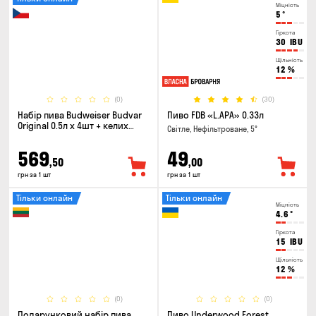
Міцність
5
°
Гіркота
30
IBU
Щільність
12
%
(0)
(30)
Набір пива Budweiser Budvar
Пиво FDB «L.APA» 0.33л
Original 0.5л х 4шт + келих
Світле, Нефільтроване, 5°
0.33л
569
49
,50
,00
грн за 1 шт
грн за 1 шт
Тільки онлайн
Тільки онлайн
Міцність
4.6
°
Гіркота
15
IBU
Щільність
12
%
(0)
(0)
Подарунковий набір пива
Пиво Underwood Forest