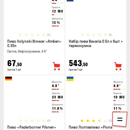
Гіркота
12
IBU
Щільність
12
%
(0)
(0)
Пиво Volynski Browar «Amber»
Набір пива Bavaria 0.5л х 6шт +
0.35л
термосумка
Світле, Нефільтроване, 4.4°
67
543
,50
,50
грн за 1 шт
грн за 1 шт
Міцність
Міцність
4.8
°
4.9
°
Гіркота
Гіркота
23
IBU
10
IBU
Щільність
Щільність
11.8
%
11
%
(0)
(3)
Пиво «Paderborner Pilsner»
Пиво Полтавпиво «Pivna