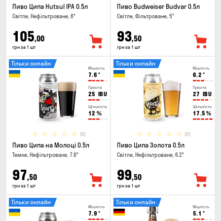
Пиво Ципа Hutsul IPA 0.5л
Пиво Budweiser Budvar 0.5л
Світле, Нефільтроване, 6°
Світле, Фільтроване, 5°
105
93
,00
,50
грн за 1 шт
грн за 1 шт
Тільки онлайн
Тільки онлайн
Міцність
Міцність
7.6
°
6.2
°
Гіркота
Гіркота
25
IBU
27
IBU
Щільність
Щільність
12
%
17.5
%
(0)
(0)
Пиво Ципа на Молоці 0.5л
Пиво Ципа Золота 0.5л
Темне, Нефільтроване, 7.6°
Світле, Нефільтроване, 6.2°
97
99
,50
,50
грн за 1 шт
грн за 1 шт
Тільки онлайн
Тільки онлайн
Міцність
Міцність
7.9
°
5.1
°