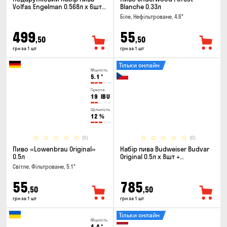
Volfas Engelman 0.568л x 6шт +
Blanche 0.33л
келих 0.568л
Біле, Нефільтроване, 4.6°
499
55
,50
,50
грн за 1 шт
грн за 1 шт
Тільки онлайн
Міцність
5.1
°
Гіркота
19
IBU
Щільність
12
%
(0)
(0)
Пиво «Lowenbrau Original»
Набір пива Budweiser Budvar
0.5л
Original 0.5л х 8шт +
термосумка
Світле, Фільтроване, 5.1°
55
785
,50
,50
грн за 1 шт
грн за 1 шт
Тільки онлайн
Міцність
4.4
°