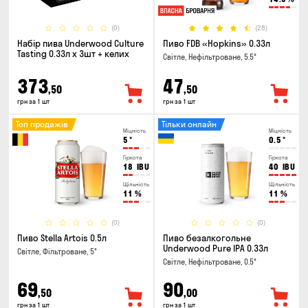
(0)
(28)
Набір пива Underwood Culture
Пиво FDB «Hopkins» 0.33л
Tasting 0.33л x 3шт + келих
Світле, Нефільтроване, 5.5°
373
47
,50
,50
грн за 1 шт
грн за 1 шт
Топ продажів
Тільки онлайн
Міцність
Міцність
5
°
0.5
°
Гіркота
Гіркота
18
IBU
40
IBU
Щільність
Щільність
11
%
11
%
(0)
(0)
Пиво Stella Artois 0.5л
Пиво безалкогольне
Underwood Pure IPA 0.33л
Світле, Фільтроване, 5°
Світле, Нефільтроване, 0.5°
69
90
,50
,00
грн за 1 шт
грн за 1 шт