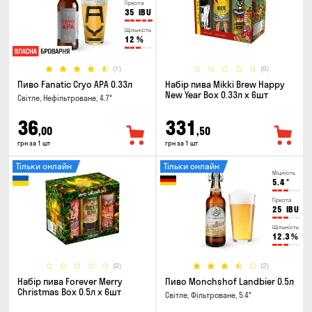
Гіркота
35
IBU
Щільність
12
%
(1)
(0)
Пиво Fanatic Cryo APA 0.33л
Набір пива Mikki Brew Happy
New Year Box 0.33л x 6шт
Світле, Нефільтроване, 4.7°
36
331
,00
,50
грн за 1 шт
грн за 1 шт
Тільки онлайн
Тільки онлайн
Міцність
5.4
°
Гіркота
25
IBU
Щільність
12.3
%
(0)
(2)
Набір пива Forever Merry
Пиво Monchshof Landbier 0.5л
Christmas Box 0.5л x 6шт
Світле, Фільтроване, 5.4°