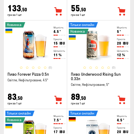
133
55
,50
,50
грн за 1 шт
грн за 1 шт
Новинка
Тільки онлайн
Міцність
Міцність
Новинка
4.5
°
5
°
Гіркота
Гіркота
15
IBU
20
IBU
Щільність
Щільність
11
%
12
%
(0)
(0)
Пиво Forever Pizza 0.5л
Пиво Underwood Rising Sun
0.33л
Світле, Нефільтроване, 4.5°
Світле, Нефільтроване, 5°
83
89
,50
,50
грн за 1 шт
грн за 1 шт
Тільки онлайн
Тільки онлайн
Міцність
Міцність
Новинка
7.5
°
4.5
°
Гіркота
Гіркота
17
IBU
20
IBU