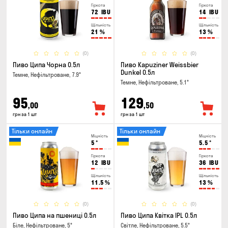
Гіркота
Гіркота
72
IBU
14
IBU
Щільність
Щільність
21
%
13
%
(0)
(0)
Пиво Ципа Чорна 0.5л
Пиво Kapuziner Weissbier
Dunkel 0.5л
Темне, Нефільтроване, 7.9°
Темне, Нефільтроване, 5.1°
95
129
,00
,50
грн за 1 шт
грн за 1 шт
Тільки онлайн
Тільки онлайн
Міцність
Міцність
5
°
5.5
°
Гіркота
Гіркота
12
IBU
36
IBU
Щільність
Щільність
11.5
%
13
%
(0)
(0)
Пиво Ципа на пшениці 0.5л
Пиво Ципа Квітка IPL 0.5л
Біле, Нефільтроване, 5°
Світле, Нефільтроване, 5.5°