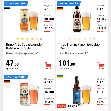
Тільки онлайн
Тільки онлайн
Міцність
Міцність
5
°
5.1
°
Гіркота
Гіркота
20
IBU
18
IBU
Щільність
Щільність
12.5
%
12.5
%
(1)
(0)
Пиво A. Le Coq Alexander
Пиво Franziskaner Weissbier
Unfiltered 0.568л
0.5л
Світле, Нефільтроване, 5°
Біле, Нефільтроване, 5.1°
47
101
,50
,00
грн за 1 шт
грн за 1 шт
Тільки онлайн
Міцність
Міцність
0.25
°
4.5
°
Гіркота
Гіркота
15
IBU
13
IBU
Щільність
Щільність
11.5
%
12
%