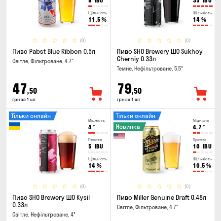
8
IBU
35
IBU
Щільність
Щільність
11.5
%
14
%
(0)
(0)
Пиво Pabst Blue Ribbon 0.5л
Пиво SHO Brewery ШО Sukhoy
Cherniy 0.33л
Світле, Фільтроване, 4.7°
Темне, Нефільтроване, 5.5°
47
79
,50
,50
грн за 1 шт
грн за 1 шт
Тільки онлайн
Тільки онлайн
Міцність
Міцність
Новинка
4
°
4.7
°
Гіркота
Гіркота
5
IBU
10
IBU
Щільність
Щільність
14
%
10.5
%
(0)
(0)
Пиво SHO Brewery ШО Kysil
Пиво Miller Genuine Draft 0.48л
0.33л
Світле, Фільтроване, 4.7°
Світле, Нефільтроване, 4°