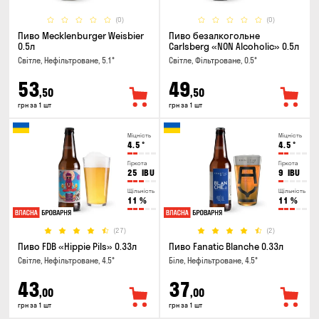
(0)
(0)
Пиво Mecklenburger Weisbier
Пиво безалкогольне
0.5л
Carlsberg «NON Alcoholic» 0.5л
Світле, Нефільтроване, 5.1°
Світле, Фільтроване, 0.5°
53
49
,50
,50
грн за 1 шт
грн за 1 шт
Міцність
Міцність
4.5
°
4.5
°
Гіркота
Гіркота
25
IBU
9
IBU
Щільність
Щільність
11
%
11
%
(27)
(2)
Пиво FDB «Hippie Pils» 0.33л
Пиво Fanatic Blanche 0.33л
Світле, Нефільтроване, 4.5°
Біле, Нефільтроване, 4.5°
43
37
,00
,00
грн за 1 шт
грн за 1 шт