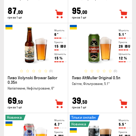
87
95
,00
,00
грн за 1 шт
грн за 1 шт
Міцність
Міцність
6
°
5.1
°
Гіркота
Гіркота
15
IBU
26
IBU
Щільність
Щільність
15
%
12
%
(0)
(0)
Пиво Volynski Browar Sailor
Пиво AltMuller Original 0.5л
0.35л
Світле, Фільтроване, 5.1°
Напівтемне, Нефільтроване, 6°
69
39
,50
,50
грн за 1 шт
грн за 1 шт
Новинка
Тільки онлайн
Міцність
Міцність
Новинка
4.7
°
5.5
°
Гіркота
Гіркота