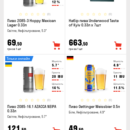
12
%
(0)
(0)
Пиво 2085-3 Hoppy Mexican
Набір пива Underwood Taste
Lager 0.33л
of Kyiv 0.33л x 7шт
Світле, Нефільтроване, 5.3°
69
663
,50
,50
грн за 1 шт
грн за 1 шт
Тільки онлайн
Міцність
Міцність
5.7
°
4.9
°
Гіркота
Гіркота
20
IBU
11
IBU
Щільність
Щільність
14
%
11.5
%
(0)
(0)
Пиво 2085-16.1 AZACCA NEIPA
Пиво Oettinger Weissbier 0.5л
0.33л
Біле, Нефільтроване, 4.9°
Світле, Нефільтроване, 5.7°
121
49
,50
,50