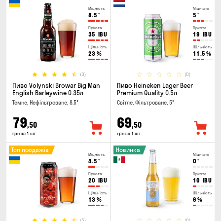
Міцність
Міцність
8.5
°
5
°
Гіркота
Гіркота
35
IBU
19
IBU
Щільність
Щільність
23
%
11.5
%
(3)
(0)
Пиво Volynski Browar Big Man
Пиво Heineken Lager Beer
English Barleywine 0.35л
Premium Quality 0.5л
Темне, Нефільтроване, 8.5°
Світле, Фільтроване, 5°
79
69
,50
,50
грн за 1 шт
грн за 1 шт
Топ продажів
Новинка
Міцність
Міцність
4.5
°
0
°
Гіркота
Гіркота
20
IBU
10
IBU
Щільність
Щільність
13
%
6
%
(5)
(0)