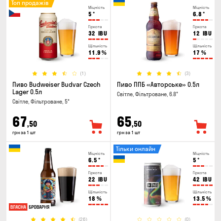
Топ продажів
Міцність
Міцність
5
°
6.8
°
Гіркота
Гіркота
32
IBU
12
IBU
Щільність
Щільність
11.9
%
17
%
(1)
(3)
Пиво Budweiser Budvar Czech
Пиво ППБ «Авторське» 0.5л
Lager 0.5л
Світле, Фільтроване, 6.8°
Світле, Фільтроване, 5°
67
65
,50
,50
грн за 1 шт
грн за 1 шт
Тільки онлайн
Міцність
Міцність
6.5
°
5
°
Гіркота
Гіркота
22
IBU
42
IBU
Щільність
Щільність
18
%
13.5
%
(26)
(0)