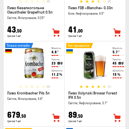
(0)
(2)
Пиво безалкогольне
Пиво FDB «Blanche» 0.33л
Clausthaler Grapefruit 0.5л
Біле, Нефільтроване, 4.5°
Світле, Фільтроване, 0.25°
43
41
,50
,00
грн за 1 шт
грн за 1 шт
Тільки онлайн
Топ продажів
Міцність
Міцність
4.8
°
5.7
°
Гіркота
Гіркота
23
IBU
45
IBU
Щільність
Щільність
11.2
%
15
%
(0)
(1)
Пиво Krombacher Pils 5л
Пиво Volynski Browar Forest
IPA 0.5л
Світле, Фільтроване, 4.8°
Світле, Нефільтроване, 5.7°
679
89
,50
,50
грн за 1 шт
грн за 1 шт