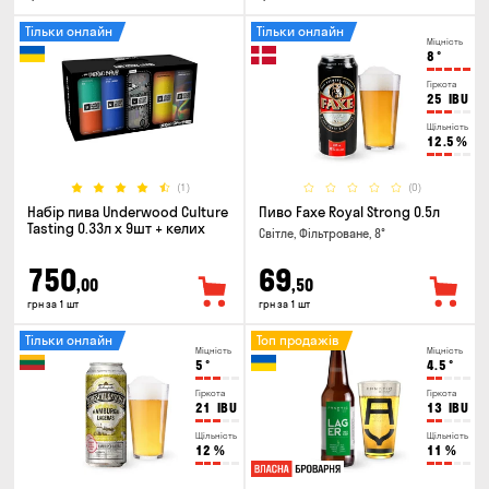
Тільки онлайн
Тільки онлайн
Міцність
8
°
Гіркота
25
IBU
Щільність
12.5
%
(1)
(0)
Набір пива Underwood Culture
Пиво Faxe Royal Strong 0.5л
Tasting 0.33л x 9шт + келих
Світле, Фільтроване, 8°
750
69
,00
,50
грн за 1 шт
грн за 1 шт
Тільки онлайн
Топ продажів
Міцність
Міцність
5
°
4.5
°
Гіркота
Гіркота
21
IBU
13
IBU
Щільність
Щільність
12
%
11
%