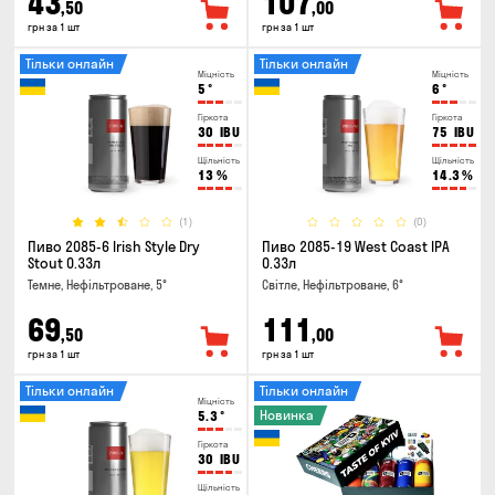
43
107
,50
,00
грн за 1 шт
грн за 1 шт
Тільки онлайн
Тільки онлайн
Міцність
Міцність
5
°
6
°
Гіркота
Гіркота
30
IBU
75
IBU
Щільність
Щільність
13
%
14.3
%
(1)
(0)
Пиво 2085-6 Irish Style Dry
Пиво 2085-19 West Coast IPA
Stout 0.33л
0.33л
Темне, Нефільтроване, 5°
Світле, Нефільтроване, 6°
69
111
,50
,00
грн за 1 шт
грн за 1 шт
Тільки онлайн
Тільки онлайн
Міцність
Новинка
5.3
°
Гіркота
30
IBU
Щільність