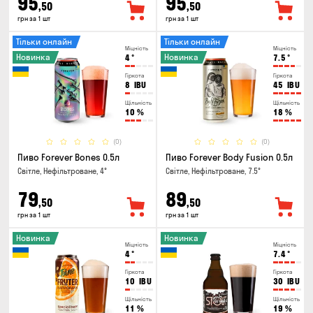
95
95
,50
,50
грн за 1 шт
грн за 1 шт
Тільки онлайн
Тільки онлайн
Міцність
Міцність
Новинка
Новинка
4
°
7.5
°
Гіркота
Гіркота
8
IBU
45
IBU
Щільність
Щільність
10
%
18
%
(0)
(0)
Пиво Forever Bones 0.5л
Пиво Forever Body Fusion 0.5л
Світле, Нефільтроване, 4°
Світле, Нефільтроване, 7.5°
79
89
,50
,50
грн за 1 шт
грн за 1 шт
Новинка
Новинка
Міцність
Міцність
4
°
7.4
°
Гіркота
Гіркота
10
IBU
30
IBU
Щільність
Щільність
11
%
19
%