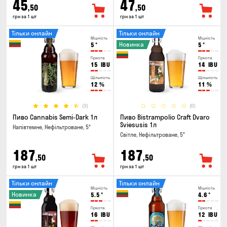
45
47
,50
,50
грн за 1 шт
грн за 1 шт
Тільки онлайн
Тільки онлайн
Міцність
Міцність
Новинка
5
°
5
°
Гіркота
Гіркота
15
IBU
14
IBU
Щільність
Щільність
12
%
11
%
(3)
(0)
Пиво Cannabis Semi-Dark 1л
Пиво Bistrampolio Craft Dvaro
Sviesusis 1л
Напівтемне, Нефільтроване, 5°
Світле, Нефільтроване, 5°
187
187
,50
,50
грн за 1 шт
грн за 1 шт
Тільки онлайн
Тільки онлайн
Міцність
Міцність
Новинка
5.5
°
4.6
°
Гіркота
Гіркота
16
IBU
12
IBU