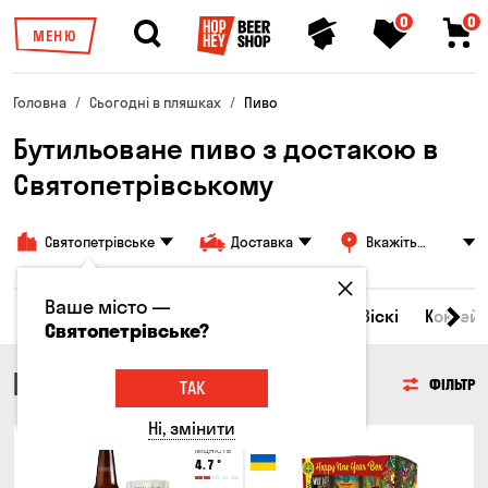
0
0
МЕНЮ
Головна
Сьогодні в пляшках
Пиво
Бутильоване пиво з достакою в
Святопетрівському
Святопетрівське
Доставка
Вкажіть
адресу
Ваше місто —
Всі товари
Пиво
Сидр
Вино
Віскі
Коктейл
Святопетрівське?
ПИВО
ФІЛЬТР
ТАК
Ні, змінити
Тільки онлайн
Міцність
4.7
°