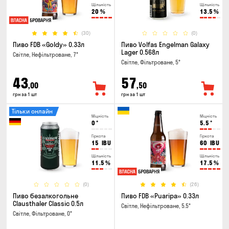
Щільність
Щільність
20
%
13.5
%
(30)
(0)
Пиво FDB «Goldy» 0.33л
Пиво Volfas Engelman Galaxy
Lager 0.568л
Світле, Нефільтроване, 7°
Світле, Фільтроване, 5°
43
57
,00
,50
грн за 1 шт
грн за 1 шт
Тільки онлайн
Міцність
Міцність
0
°
5.5
°
Гіркота
Гіркота
15
IBU
60
IBU
Щільність
Щільність
11.5
%
17.5
%
(0)
(26)
Пиво безалкогольне
Пиво FDB «Puaripa» 0.33л
Clausthaler Classic 0.5л
Світле, Нефільтроване, 5.5°
Світле, Фільтроване, 0°