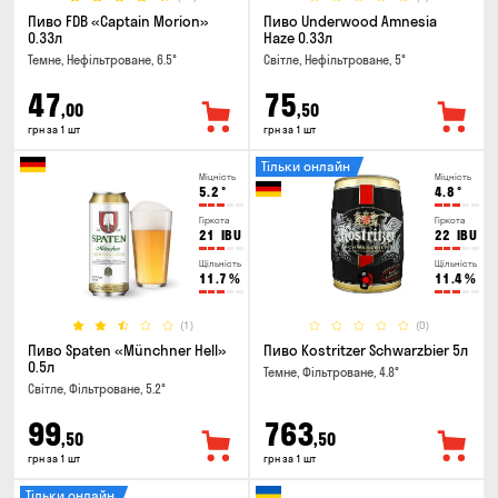
Пиво FDB «Captain Morion»
Пиво Underwood Amnesia
0.33л
Haze 0.33л
Темне, Нефільтроване, 6.5°
Світле, Нефільтроване, 5°
47
75
,00
,50
грн за 1 шт
грн за 1 шт
Тільки онлайн
Міцність
Міцність
5.2
°
4.8
°
Гіркота
Гіркота
21
IBU
22
IBU
Щільність
Щільність
11.7
%
11.4
%
(1)
(0)
Пиво Spaten «Münchner Hell»
Пиво Kostritzer Schwarzbier 5л
0.5л
Темне, Фільтроване, 4.8°
Світле, Фільтроване, 5.2°
99
763
,50
,50
грн за 1 шт
грн за 1 шт
Тільки онлайн