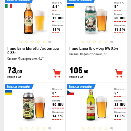
Міцність
Міцність
4.6
°
5
°
Гіркота
Гіркота
12
IBU
50
IBU
Щільність
Щільність
11
%
15.6
%
(0)
(0)
Пиво Birra Moretti L'autentica
Пиво Ципа Пломбір IPA 0.5л
0.33л
Світле, Нефільтроване, 5°
Світле, Фільтроване, 4.6°
73
105
,00
,50
грн за 1 шт
грн за 1 шт
Тільки онлайн
Тільки онлайн
Міцність
Міцність
6
°
5
°
Гіркота
Гіркота
50
IBU
32
IBU
Щільність
Щільність
14.5
%
11.9
%
(0)
(0)