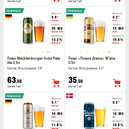
грн за 1 шт
грн за 1 шт
Новинка
Новинка
Міцність
Міцність
5.6
°
4.2
°
Гіркота
Гіркота
35
IBU
15
IBU
Щільність
Щільність
13.2
%
10.4
%
(0)
(0)
Пиво Mecklenburger India Pale
Пиво «Повна Діжка» М'яке
Ale 0.5л
0.5л
Світле, Фільтроване, 5.6°
Світле, Фільтроване, 4.2°
63
35
,50
,50
грн за 1 шт
грн за 1 шт
Новинка
Міцність
Міцність
5.1
°
0.5
°
Гіркота
Гіркота
14
IBU
10
IBU
Щільність
Щільність
11.8
%
10.8
%