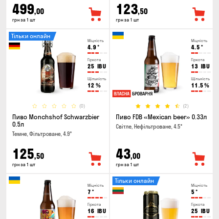
499
123
,00
,50
грн за 1 шт
грн за 1 шт
Тільки онлайн
Міцність
Міцність
4.9
°
4.5
°
Гіркота
Гіркота
25
IBU
13
IBU
Щільність
Щільність
12
%
11.5
%
(0)
(2)
Пиво Monchshof Schwarzbier
Пиво FDB «Mexican beer» 0.33л
0.5л
Світле, Нефільтроване, 4.5°
Темне, Фільтроване, 4.9°
125
43
,50
,00
грн за 1 шт
грн за 1 шт
Тільки онлайн
Міцність
Міцність
7
°
5
°
Гіркота
Гіркота
16
IBU
25
IBU