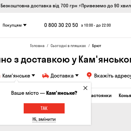
 Безкоштовна доставка від 700 грн
⚡Привеземо до 90 хви
0 800 30 20 50
Покупцям
з 10:00 - до 22:00
Головна
Сьогодні в пляшках
Брют
но з доставкою у Кам'янськ
Кам'янське
Доставка
Вкажіть адрес
Ваше місто —
Кам'янське?
октейлі
Горілка
Соджу
Лікери та настоянки
Конья
ТАК
Ні, змінити