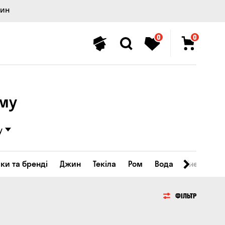
лин
0
0
ому
у
ки та бренді
Джин
Текіла
Ром
Вода
Енергетичн
ФІЛЬТР