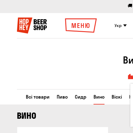
🚚
МЕНЮ
Укр
Ви
Всі товари
Пиво
Сидр
Вино
Віскі
К
ВИНО