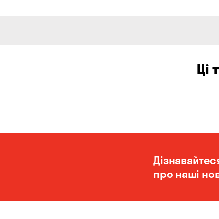
Ці 
Дніпро
Одеса
Дізнавайтес
про наші нов