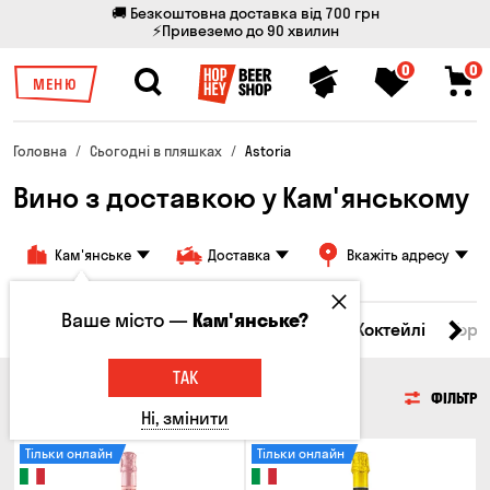
🚚 Безкоштовна доставка від 700 грн
⚡Привеземо до 90 хвилин
0
0
МЕНЮ
Головна
Сьогодні в пляшках
Astoria
Вино з доставкою у Кам'янському
Кам'янське
Доставка
Вкажіть адресу
Ваше місто —
Кам'янське?
і товари
Пиво
Сидр
Вино
Віскі
Коктейлі
Горі
ТАК
ВИНО
ФІЛЬТР
Ні, змінити
Тільки онлайн
Тільки онлайн