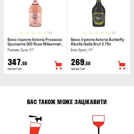
(0)
(0)
Вино ігристе Astoria Prosecco
Вино ігристе Astoria Butterfly
Spumante DOC Rose Millesimato
Ribolla Gialla Brut 0.75л
0.75л
Рожеве, Сухе, 11°
Біле, Брют, 11°
347
269
,50
,50
грн за 1 шт
грн за 1 шт
ВАС ТАКОЖ МОЖЕ ЗАЦІКАВИТИ