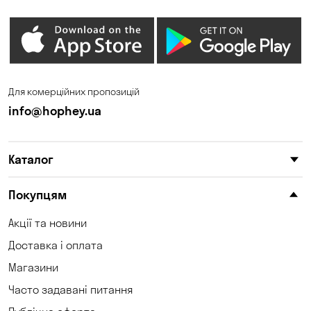
Дніпро
Зазим’є
Запоріжжя
Калинівка
Кам'яні Потоки
Карнаухівка
Для комерційних пропозицій
Катеринівка
Келеберда
info@hophey.ua
Київ
Клинці
Каталог
Княжичі
Корсунці
Котівка
Коцюбинське
Покупцям
Кошари
Красносілка
Акції та новини
Доставка і оплата
Кременчук
Кривий Ріг
Магазини
Кропивницький
Крюківщина
Часто задавані питання
Куліші
Кушугум