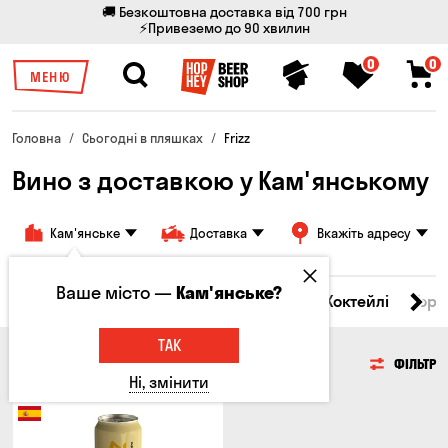
🚚 Безкоштовна доставка від 700 грн
⚡Привеземо до 90 хвилин
0
0
МЕНЮ
Головна
Сьогодні в пляшках
Frizz
Вино з доставкою у Кам'янському
Кам'янське
Доставка
Вкажіть адресу
Ваше місто —
Кам'янське?
і товари
Пиво
Сидр
Вино
Віскі
Коктейлі
Горі
ТАК
ВИНО
ФІЛЬТР
Ні, змінити