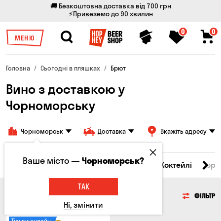
🚚 Безкоштовна доставка від 700 грн
⚡Привеземо до 90 хвилин
0
0
МЕНЮ
Головна
Сьогодні в пляшках
Брют
Вино з доставкою у
Чорноморську
Чорноморськ
Доставка
Вкажіть адресу
Ваше місто —
Чорноморськ?
і товари
Пиво
Сидр
Вино
Віскі
Коктейлі
Горі
ТАК
ВИНО
ФІЛЬТР
Ні, змінити
Тільки онлайн