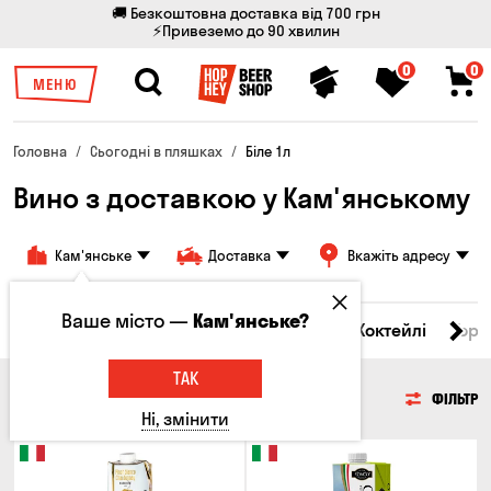
🚚 Безкоштовна доставка від 700 грн
⚡Привеземо до 90 хвилин
0
0
МЕНЮ
Головна
Сьогодні в пляшках
Біле 1л
Вино з доставкою у Кам'янському
Кам'янське
Доставка
Вкажіть адресу
Ваше місто —
Кам'янське?
і товари
Пиво
Сидр
Вино
Віскі
Коктейлі
Горі
ТАК
ВИНО
ФІЛЬТР
Ні, змінити