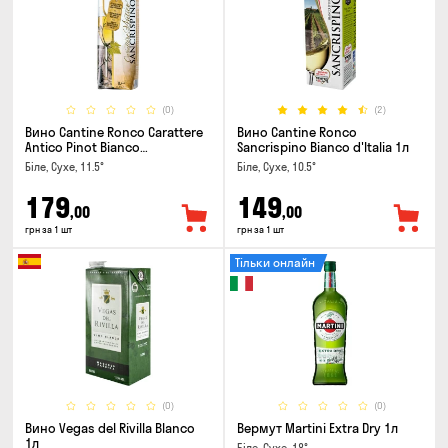
(0)
(2)
Вино Cantine Ronco Carattere
Вино Cantine Ronco
Antico Pinot Bianco
Sancrispino Bianco d'Italia 1л
Chardonnay Rubicone IGT 1л
Біле, Сухе, 11.5°
Біле, Сухе, 10.5°
179
149
,00
,00
грн за 1 шт
грн за 1 шт
Тільки онлайн
(0)
(0)
Вино Vegas del Rivilla Blanco
Вермут Martini Extra Dry 1л
1л