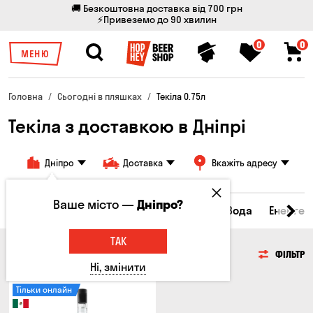
🚚 Безкоштовна доставка від 700 грн
⚡Привеземо до 90 хвилин
0
0
МЕНЮ
Головна
Сьогодні в пляшках
Текіла 0.75л
Текіла з доставкою в Дніпрі
Дніпро
Доставка
Вкажіть адресу
Ваше місто —
Дніпро?
ьяки та бренді
Джин
Текіла
Ром
Вода
Енергет
ТАК
ТЕКІЛА
ФІЛЬТР
Ні, змінити
Тільки онлайн