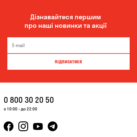
Миколаїв
Одеса
Дізнавайтеся першим
Олександрівка
Чорноморськ
про наші новинки та акції
ПІДПИСАТИСЯ
0 800 30 20 50
з 10:00 - до 22:00