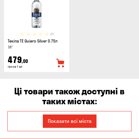
(0)
Текіла TE Quiero Silver 0.75л
38°
479
,00
грн за 1 шт
Ці товари також доступні в
таких містах:
Запоріжжя
Кам'янське
Показати всі міста
Київ
Кропивницький