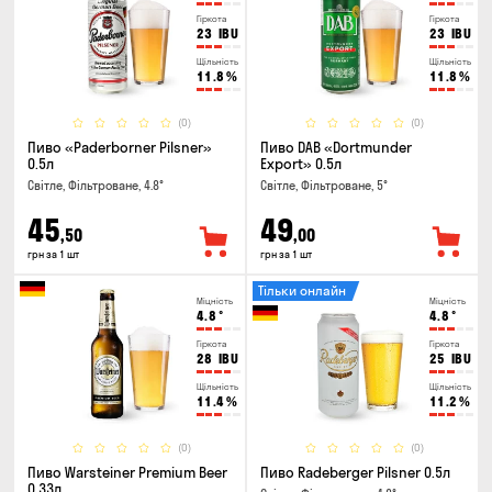
Гіркота
Гіркота
23
IBU
23
IBU
Щільність
Щільність
11.8
%
11.8
%
(0)
(0)
Пиво «Paderborner Pilsner»
Пиво DAB «Dortmunder
0.5л
Export» 0.5л
Світле, Фільтроване, 4.8°
Світле, Фільтроване, 5°
45
49
,50
,00
грн за 1 шт
грн за 1 шт
Тільки онлайн
Міцність
Міцність
4.8
°
4.8
°
Гіркота
Гіркота
28
IBU
25
IBU
Щільність
Щільність
11.4
%
11.2
%
(0)
(0)
Пиво Warsteiner Premium Beer
Пиво Radeberger Pilsner 0.5л
0.33л