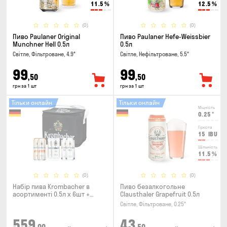
11.5
%
12.5
%
(0)
(0)
Пиво Paulaner Original
Пиво Paulaner Hefe-Weissbier
Munchner Hell 0.5л
0.5л
Світле, Фільтроване, 4.9°
Світле, Нефільтроване, 5.5°
99
99
,50
,50
грн за 1 шт
грн за 1 шт
Тільки онлайн
Тільки онлайн
Міцність
0.25
°
Гіркота
15
IBU
Щільність
11.5
%
(0)
(0)
Набір пива Krombacher в
Пиво безалкогольне
асортименті 0.5л х 6шт +
Clausthaler Grapefruit 0.5л
термосумка
Світле, Фільтроване, 0.25°
559
43