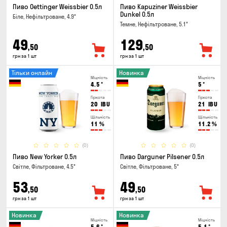
Пиво Oettinger Weissbier 0.5л
Пиво Kapuziner Weissbier
Dunkel 0.5л
Біле, Нефільтроване, 4.9°
Темне, Нефільтроване, 5.1°
49
129
,50
,50
грн за 1 шт
грн за 1 шт
Тільки онлайн
Новинка
Міцність
Міцність
4.5
°
5
°
Гіркота
Гіркота
20
IBU
21
IBU
Щільність
Щільність
11
%
11.2
%
(0)
(0)
Пиво New Yorker 0.5л
Пиво Darguner Pilsener 0.5л
Світле, Фільтроване, 4.5°
Світле, Фільтроване, 5°
53
49
,50
,50
грн за 1 шт
грн за 1 шт
Новинка
Новинка
Міцність
Міцність
5.6
°
5.1
°