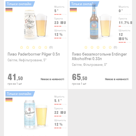
Тільки онлайн
Тільки онлайн
Міцність
Міцність
5
°
0
°
Гіркота
Гіркота
23
IBU
11.7%
IBU
Щільність
Щільність
12
%
12
IBU
%
(0)
(0)
Пиво Paderborner Pilger 0.5л
Пиво безалкогольне Erdinger
Alkoholfrei 0.33л
Світле, Нефільтроване, 5°
Світле, Фільтроване, 0°
41
65
,50
,50
Немає в наявності
Немає в наявності
грн за 1 шт
грн за 1 шт
Тільки онлайн
Міцність
5.1
°
Гіркота
22
IBU
Щільність
12
%