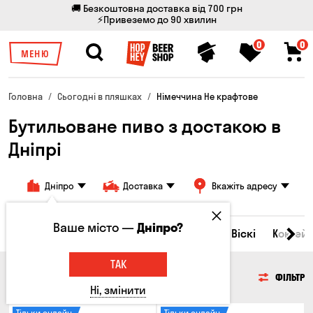
🚚 Безкоштовна доставка від 700 грн
⚡Привеземо до 90 хвилин
0
0
МЕНЮ
Головна
Сьогодні в пляшках
Німеччина Не крафтове
Бутильоване пиво з достакою в
Дніпрі
Дніпро
Доставка
Вкажіть адресу
Ваше місто —
Дніпро?
Всі товари
Пиво
Сидр
Вино
Віскі
Коктейл
ТАК
ПИВО
ФІЛЬТР
Ні, змінити
Тільки онлайн
Тільки онлайн