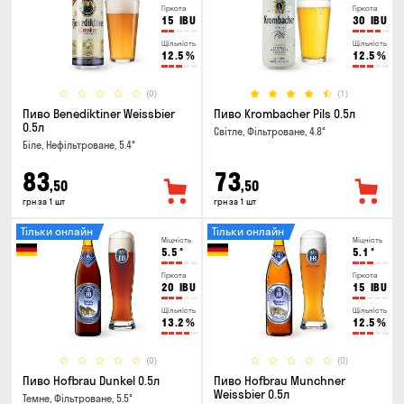
Гіркота
Гіркота
15
IBU
30
IBU
Щільність
Щільність
12.5
%
12.5
%
(0)
(1)
Пиво Benediktiner Weissbier
Пиво Krombacher Pils 0.5л
0.5л
Світле, Фільтроване, 4.8°
Біле, Нефільтроване, 5.4°
83
73
,50
,50
грн за 1 шт
грн за 1 шт
Тільки онлайн
Тільки онлайн
Міцність
Міцність
5.5
°
5.1
°
Гіркота
Гіркота
20
IBU
15
IBU
Щільність
Щільність
13.2
%
12.5
%
(0)
(0)
Пиво Hofbrau Dunkel 0.5л
Пиво Hofbrau Munchner
Weissbier 0.5л
Темне, Фільтроване, 5.5°