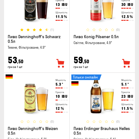
Гіркота
Гіркота
13
IBU
30
IBU
Щільність
Щільність
11.5
%
12.5
%
(1)
(0)
Пиво Denninghoff's Schwarz
Пиво Konig Pilsener 0.5л
0.5л
Світле, Фільтроване, 4.9°
Темне, Фільтроване, 4.9°
53
59
,50
,50
грн за 1 шт
грн за 1 шт
Тільки онлайн
Міцність
Міцність
5.3
°
5.1
°
Гіркота
Гіркота
10
IBU
23
IBU
Щільність
Щільність
12
%
11.5
%
(0)
(0)
Пиво Denninghoff's Weizen
Пиво Erdinger Brauhaus Helles
0.5л
0.5л