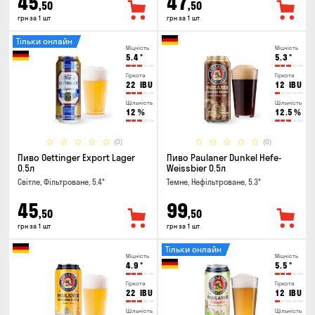
45
47
,50
,50
грн за 1 шт
грн за 1 шт
Тільки онлайн
Міцність
Міцність
5.4
°
5.3
°
Гіркота
Гіркота
22
IBU
12
IBU
Щільність
Щільність
12
%
12.5
%
(0)
(0)
Пиво Oettinger Export Lager
Пиво Paulaner Dunkel Hefe-
0.5л
Weissbier 0.5л
Світле, Фільтроване, 5.4°
Темне, Нефільтроване, 5.3°
45
99
,50
,50
грн за 1 шт
грн за 1 шт
Тільки онлайн
Міцність
Міцність
4.9
°
5.5
°
Гіркота
Гіркота
22
IBU
12
IBU
Щільність
Щільність