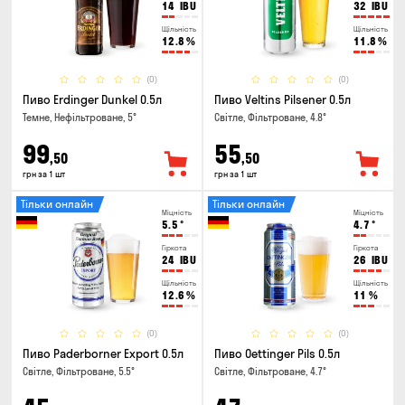
14
IBU
32
IBU
Щільність
Щільність
12.8
%
11.8
%
(0)
(0)
Пиво Erdinger Dunkel 0.5л
Пиво Veltins Pilsener 0.5л
Темне, Нефільтроване, 5°
Світле, Фільтроване, 4.8°
99
55
,50
,50
грн за 1 шт
грн за 1 шт
Тільки онлайн
Тільки онлайн
Міцність
Міцність
5.5
°
4.7
°
Гіркота
Гіркота
24
IBU
26
IBU
Щільність
Щільність
12.6
%
11
%
(0)
(0)
Пиво Paderborner Export 0.5л
Пиво Oettinger Pils 0.5л
Світле, Фільтроване, 5.5°
Світле, Фільтроване, 4.7°