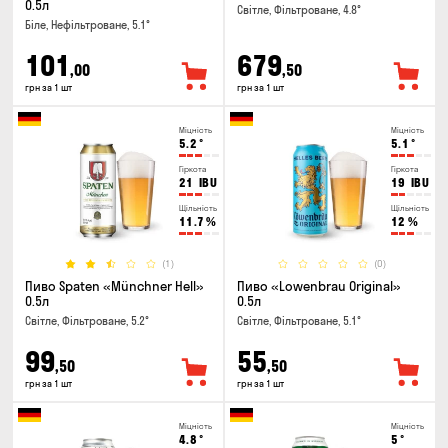
0.5л
Світле, Фільтроване, 4.8°
Біле, Нефільтроване, 5.1°
101
679
,00
,50
грн за 1 шт
грн за 1 шт
Міцність
Міцність
5.2
°
5.1
°
Гіркота
Гіркота
21
IBU
19
IBU
Щільність
Щільність
11.7
%
12
%
(1)
(0)
Пиво Spaten «Münchner Hell»
Пиво «Lowenbrau Original»
0.5л
0.5л
Світле, Фільтроване, 5.2°
Світле, Фільтроване, 5.1°
99
55
,50
,50
грн за 1 шт
грн за 1 шт
Міцність
Міцність
4.8
°
5
°