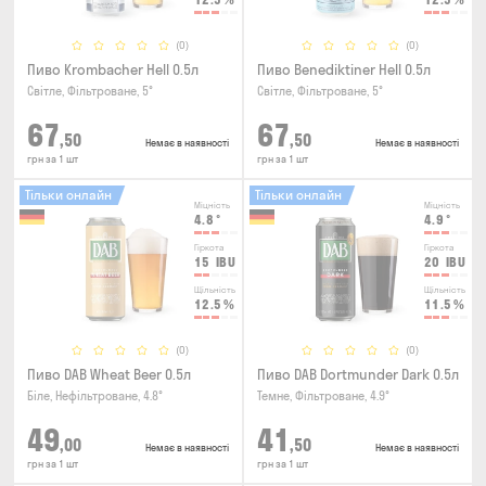
(0)
(0)
Пиво Krombacher Hell 0.5л
Пиво Benediktiner Hell 0.5л
Світле, Фільтроване, 5°
Світле, Фільтроване, 5°
67
67
,50
,50
Немає в наявності
Немає в наявності
грн за 1 шт
грн за 1 шт
Тільки онлайн
Тільки онлайн
Міцність
Міцність
4.8
°
4.9
°
Гіркота
Гіркота
15
IBU
20
IBU
Щільність
Щільність
12.5
%
11.5
%
(0)
(0)
Пиво DAB Wheat Beer 0.5л
Пиво DAB Dortmunder Dark 0.5л
Біле, Нефільтроване, 4.8°
Темне, Фільтроване, 4.9°
49
41
,00
,50
Немає в наявності
Немає в наявності
грн за 1 шт
грн за 1 шт