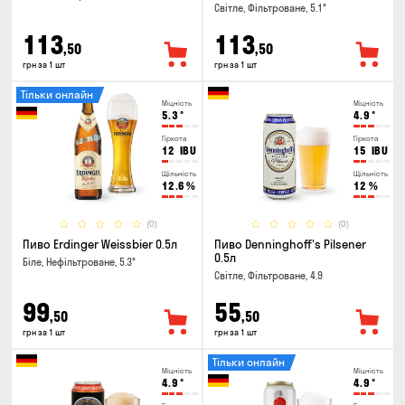
Світле, Фільтроване, 5.1°
113
113
,50
,50
грн за 1 шт
грн за 1 шт
Тільки онлайн
Міцність
Міцність
5.3
°
4.9
°
Гіркота
Гіркота
12
IBU
15
IBU
Щільність
Щільність
12.6
%
12
%
(0)
(0)
Пиво Erdinger Weissbier 0.5л
Пиво Denninghoff's Pilsener
0.5л
Біле, Нефільтроване, 5.3°
Світле, Фільтроване, 4.9
99
55
,50
,50
грн за 1 шт
грн за 1 шт
Тільки онлайн
Міцність
Міцність
4.9
°
4.9
°