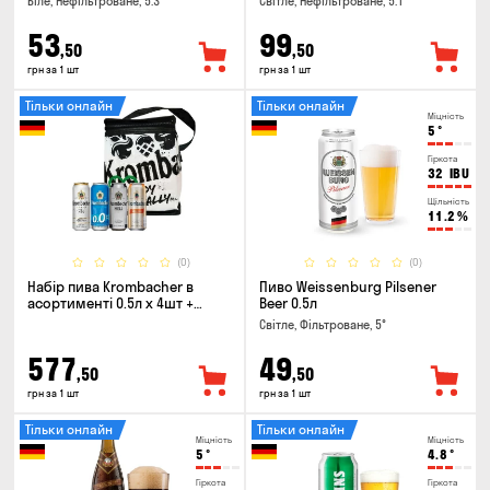
Біле, Нефільтроване, 5.3°
Світле, Нефільтроване, 5.1°
53
99
,50
,50
грн за 1 шт
грн за 1 шт
Тільки онлайн
Тільки онлайн
Міцність
5
°
Гіркота
32
IBU
Щільність
11.2
%
(0)
(0)
Набір пива Krombacher в
Пиво Weissenburg Pilsener
асортименті 0.5л х 4шт +
Beer 0.5л
термосумка
Світле, Фільтроване, 5°
577
49
,50
,50
грн за 1 шт
грн за 1 шт
Тільки онлайн
Тільки онлайн
Міцність
Міцність
5
°
4.8
°
Гіркота
Гіркота