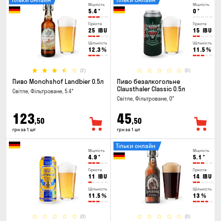
Міцність
Міцність
5.4
°
0
°
Гіркота
Гіркота
25
IBU
15
IBU
Щільність
Щільність
12.3
%
11.5
%
(2)
(0)
Пиво Monchshof Landbier 0.5л
Пиво безалкогольне
Clausthaler Classic 0.5л
Світле, Фільтроване, 5.4°
Світле, Фільтроване, 0°
123
45
,50
,50
грн за 1 шт
грн за 1 шт
Тільки онлайн
Міцність
Міцність
4.9
°
5.1
°
Гіркота
Гіркота
11
IBU
14
IBU
Щільність
Щільність
11.5
%
13
%
(0)
(0)