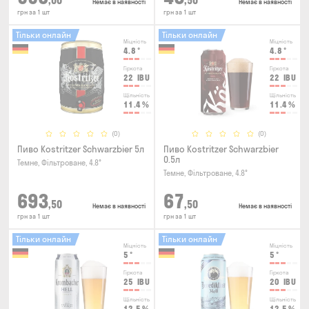
,00
,50
Немає в наявності
Немає в наявності
грн за 1 шт
грн за 1 шт
Тільки онлайн
Тільки онлайн
Міцність
Міцність
4.8
°
4.8
°
Гіркота
Гіркота
22
IBU
22
IBU
Щільність
Щільність
11.4
%
11.4
%
(0)
(0)
Пиво Kostritzer Schwarzbier 5л
Пиво Kostritzer Schwarzbier
0.5л
Темне, Фільтроване, 4.8°
Темне, Фільтроване, 4.8°
693
67
,50
,50
Немає в наявності
Немає в наявності
грн за 1 шт
грн за 1 шт
Тільки онлайн
Тільки онлайн
Міцність
Міцність
5
°
5
°
Гіркота
Гіркота
25
IBU
20
IBU
Щільність
Щільність
12.5
%
12.5
%