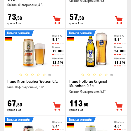
Світле, Фільтроване, 4.8°
Світле, Фільтроване, 4.8°
73
57
,50
,50
грн за 1 шт
грн за 1 шт
Тільки онлайн
Тільки онлайн
Міцність
Міцність
5.3
°
5.1
°
Гіркота
Гіркота
12
IBU
24
IBU
Щільність
Щільність
12.4
%
11.7
%
(0)
(0)
Пиво Krombacher Weizen 0.5л
Пиво Hofbrau Original
Munchen 0.5л
Біле, Нефільтроване, 5.3°
Світле, Фільтроване, 5.1°
67
113
,50
,50
грн за 1 шт
грн за 1 шт
Тільки онлайн
Тільки онлайн
Міцність
Міцність
5.4
°
4.8
°