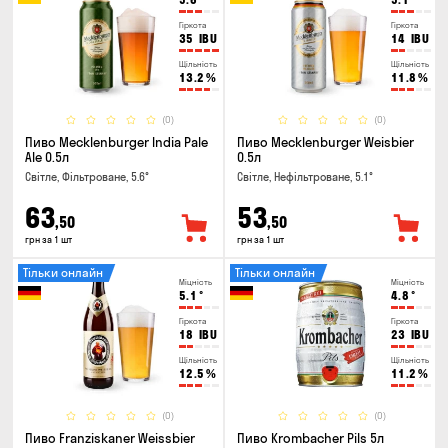
Гіркота
Гіркота
35
IBU
14
IBU
Щільність
Щільність
13.2
%
11.8
%
(0)
(0)
Пиво Mecklenburger India Pale
Пиво Mecklenburger Weisbier
Ale 0.5л
0.5л
Світле, Фільтроване, 5.6°
Світле, Нефільтроване, 5.1°
63
53
,50
,50
грн за 1 шт
грн за 1 шт
Тільки онлайн
Тільки онлайн
Міцність
Міцність
5.1
°
4.8
°
Гіркота
Гіркота
18
IBU
23
IBU
Щільність
Щільність
12.5
%
11.2
%
(0)
(0)
Пиво Franziskaner Weissbier
Пиво Krombacher Pils 5л