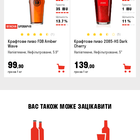
Гіркота
Гіркота
35
IBU
1
IBU
Щільність
Щільність
13.7
%
11
%
(1)
(5)
Крафтове пиво FDB Amber
Крафтове пиво 2085-HS Dark
Wave
Cherry
Напівтемне, Нефільтроване, 5.9°
Напівтемне, Нефільтроване, 5°
99
139
,90
,00
грн за 1 кг
грн за 1 кг
ВАС ТАКОЖ МОЖЕ ЗАЦІКАВИТИ