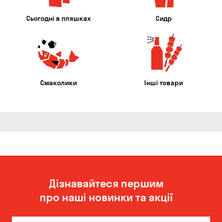
Сьогодні в пляшках
Сидр
Смаколики
Інші товари
Дізнавайтеся першим
про наші новинки та акції