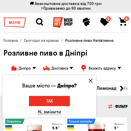
🚚 Безкоштовна доставка від 700 грн
⚡Привеземо до 90 хвилин
0
0
МЕНЮ
Головна
Сьогодні на кранах
Розливне пиво Напівтемне
Розливне пиво в Дніпрі
Дніпро
Доставка
Вкажіть адресу
Ваше місто —
Дніпро?
Всі товари
Пиво
Сидр
Вино
Лимонад
Кв
ТАК
ПИВО
ФІЛЬТР
Ні, змінити
Новинка
Тільки онлайн
Міцність
Міцність
5.9
°
5
°