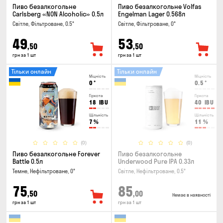
Пиво безалкогольне
Пиво безалкогольне Volfas
Carlsberg «NON Alcoholic» 0.5л
Engelman Lager 0.568л
Світле, Фільтроване, 0.5°
Світле, Фільтроване, 0°
49
53
,50
,50
грн за 1 шт
грн за 1 шт
Тільки онлайн
Тільки онлайн
Міцність
Міцність
0
°
0.5
°
Гіркота
Гіркота
18
IBU
40
IBU
Щільність
Щільність
7
%
11
%
(0)
(0)
Пиво безалкогольне Forever
Пиво безалкогольне
Battle 0.5л
Underwood Pure IPA 0.33л
Темне, Нефільтроване, 0°
Світле, Нефільтроване, 0.5°
75
85
,50
,00
Немає в наявності
грн за 1 шт
грн за 1 шт