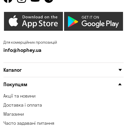
Горенка
Горішні Плавні
Гостомель
Дмитрівка
Дніпро
Зазим’є
Запоріжжя
Калинівка
Для комерційних пропозицій
Кам'янське
Кам'яні Потоки
info@hophey.ua
Карнаухівка
Катеринівка
Каталог
Келеберда
Київ
Клинці
Княжичі
Покупцям
Корсунці
Котівка
Акції та новини
Доставка і оплата
Коцюбинське
Кошари
Магазини
Красносілка
Кременчук
Часто задавані питання