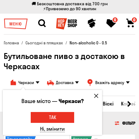
🚚 Безкоштовна доставка від 700 грн
⚡Привеземо до 90 хвилин
0
0
МЕНЮ
Головна
Сьогодні в пляшках
Non-alcoholic 0 - 0.5
Бутильоване пиво з достакою в
Черкасах
Черкаси
Доставка
Вкажіть адресу
Ваше місто —
Черкаси?
Всі товари
Пиво
Сидр
Вино
Віскі
Коктейл
ТАК
ПИВО
ФІЛЬТР
Ні, змінити
Тільки онлайн
Новинка