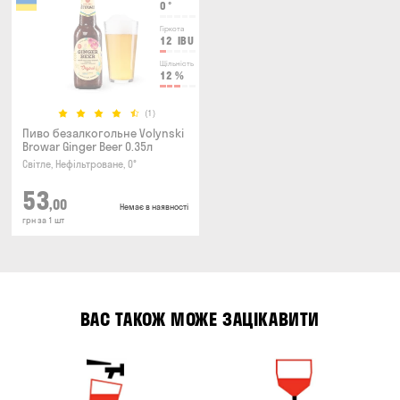
0
°
Гіркота
12
IBU
Щільність
12
%
(1)
Пиво безалкогольне Volynski
Browar Ginger Beer 0.35л
Світле, Нефільтроване, 0°
53
,00
Немає в наявності
грн за 1 шт
ВАС ТАКОЖ МОЖЕ ЗАЦІКАВИТИ