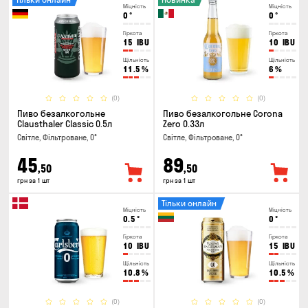
Міцність
Міцність
0
°
0
°
Гіркота
Гіркота
15
IBU
10
IBU
Щільність
Щільність
11.5
%
6
%
(0)
(0)
Пиво безалкогольне
Пиво безалкогольне Corona
Clausthaler Classic 0.5л
Zero 0.33л
Світле, Фільтроване, 0°
Світле, Фільтроване, 0°
45
89
,50
,50
грн за 1 шт
грн за 1 шт
Тільки онлайн
Міцність
Міцність
0.5
°
0
°
Гіркота
Гіркота
10
IBU
15
IBU
Щільність
Щільність
10.8
%
10.5
%
(0)
(0)