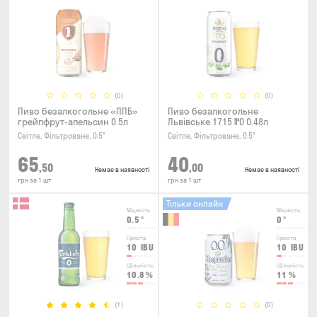
(0)
(0)
Пиво безалкогольне «ППБ»
Пиво безалкогольне
грейпфрут-апельсин 0.5л
Львівське 1715 №0 0.48л
Світле, Фільтроване, 0.5°
Світле, Фільтроване, 0.5°
65
40
,50
,00
Немає в наявності
Немає в наявності
грн за 1 шт
грн за 1 шт
Тільки онлайн
Міцність
Міцність
0.5
°
0
°
Гіркота
Гіркота
10
IBU
10
IBU
Щільність
Щільність
10.8
%
11
%
(1)
(0)