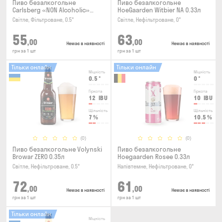
Пиво безалкогольне
Пиво безалкогольне
Carlsberg «NON Alcoholic»
HoeGaarden Witbier NA 0.33л
0.45л
Світле, Фільтроване, 0.5°
Світле, Нефільтроване, 0°
55
63
,00
,00
Немає в наявності
Немає в наявності
грн за 1 шт
грн за 1 шт
Тільки онлайн
Тільки онлайн
Міцність
Міцність
0.5
°
0
°
Гіркота
Гіркота
12
IBU
10
IBU
Щільність
Щільність
7
%
10.5
%
(0)
(0)
Пиво безалкогольне Volynski
Пиво безалкогольне
Browar ZERO 0.35л
Hoegaarden Rosee 0.33л
Світле, Нефільтроване, 0.5°
Напівтемне, Нефільтроване, 0°
72
61
,00
,00
Немає в наявності
Немає в наявності
грн за 1 шт
грн за 1 шт
Тільки онлайн
Міцність