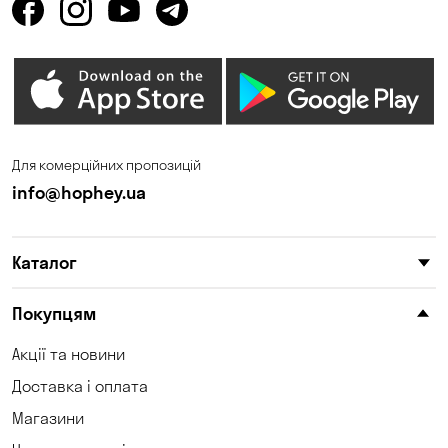
Горенка
Горішні Плавні
Гостомель
Дмитрівка
Дніпро
Зазим’є
Запоріжжя
Калинівка
Для комерційних пропозицій
Кам'янське
Кам'яні Потоки
info@hophey.ua
Карнаухівка
Катеринівка
Каталог
Келеберда
Київ
Клинці
Княжичі
Покупцям
Корсунці
Котівка
Акції та новини
Доставка і оплата
Коцюбинське
Кошари
Магазини
Красносілка
Кременчук