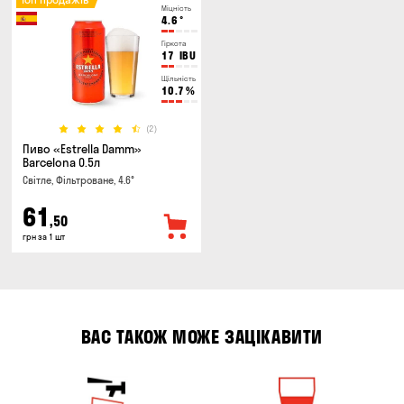
Міцність
4.6
°
Гіркота
17
IBU
Щільність
10.7
%
(2)
Пиво «Estrella Damm»
Barcelona 0.5л
Світле, Фільтроване, 4.6°
61
,50
грн за 1 шт
ВАС ТАКОЖ МОЖЕ ЗАЦІКАВИТИ