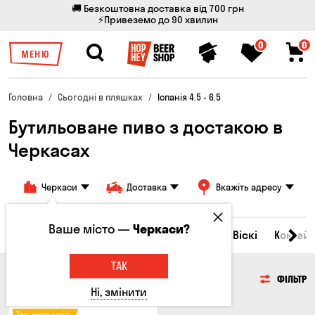
🚚 Безкоштовна доставка від 700 грн
⚡Привеземо до 90 хвилин
0
0
МЕНЮ
Головна
Сьогодні в пляшках
Іспанія 4.5 - 6.5
Бутильоване пиво з достакою в
Черкасах
Черкаси
Доставка
Вкажіть адресу
Ваше місто —
Черкаси?
Всі товари
Пиво
Сидр
Вино
Віскі
Коктейл
ТАК
ПИВО
ФІЛЬТР
Ні, змінити
Топ продажів