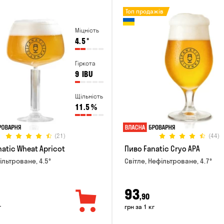
Топ продажів
Міцність
4.5
°
Гіркота
9
IBU
Щільність
11.5
%
(21)
(44)
atic Wheat Apricot
Пиво Fanatic Cryo APA
ільтроване, 4.5°
Світле, Нефільтроване, 4.7°
93
,90
г
грн за 1 кг