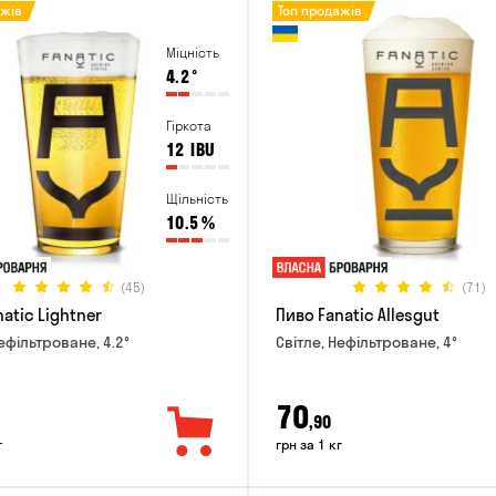
ажів
Топ продажів
Міцність
4.2
°
Гіркота
12
IBU
Щільність
10.5
%
(45)
(71)
atic Lightner
Пиво Fanatic Allesgut
ефільтроване, 4.2°
Світле, Нефільтроване, 4°
70
,90
г
грн за 1 кг