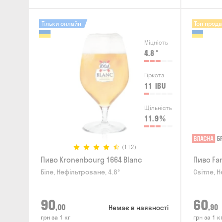
Тільки онлайн
Топ прод
Міцність
4.8
°
Гіркота
11
IBU
Щільність
11.9
%
(112)
Пиво Kronenbourg 1664 Blanc
Пиво Fa
Біле, Нефільтроване, 4.8°
Світле, Н
90
60
,00
,90
Немає в наявності
грн за 1 кг
грн за 1 к