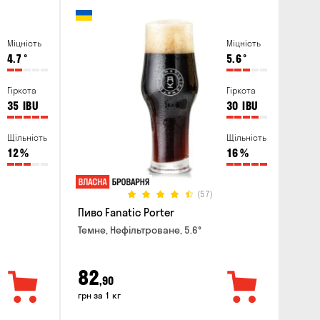
Міцність
Міцність
4.7
°
5.6
°
Гіркота
Гіркота
35
IBU
30
IBU
Щільність
Щільність
12
%
16
%
(57)
Пиво Fanatic Porter
Темне, Нефільтроване, 5.6°
82
,90
грн за 1 кг