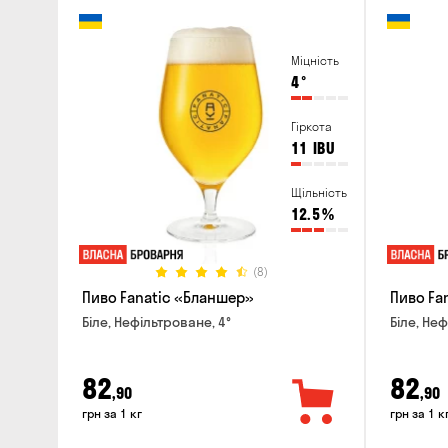
Міцність
4
°
Гіркота
11
IBU
Щільність
12.5
%
(8)
Пиво Fanatic «Бланшер»
Пиво Fan
Біле, Нефільтроване, 4°
Біле, Неф
82
82
,90
,90
грн за 1 кг
грн за 1 к