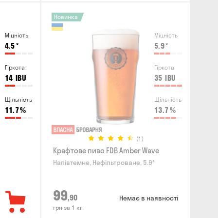
Новинка
Міцність
Міцність
4.5
°
5.9
°
Гіркота
Гіркота
14
IBU
35
IBU
Щільність
Щільність
11.7
%
13.7
%
(1)
Крафтове пиво FDB Amber Wave
Напівтемне, Нефільтроване, 5.9°
99
,90
Немає в наявності
грн за 1 кг