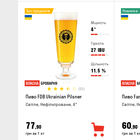
Топ продажів
Новинка
Міцність
4
°
Гіркота
27
IBU
Щільність
11.5
%
(55)
Пиво FDB Ukrainian Pilsner
Пиво Fa
Світле, Нефільтроване, 4°
Світле, Н
77
60
,90
,90
грн за 1 кг
грн за 1 к