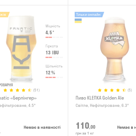
ажів
Тільки онлайн
Міцність
4.5
°
Гіркота
13
IBU
Щільність
12
%
(51)
(5)
natic «Берлінгер»
Пиво KLEПКА Golden Ale
ефільтроване, 4.5°
Світле, Нефільтроване, 6.3°
110
,00
Немає в наявності
Немає в 
г
грн за 1 кг