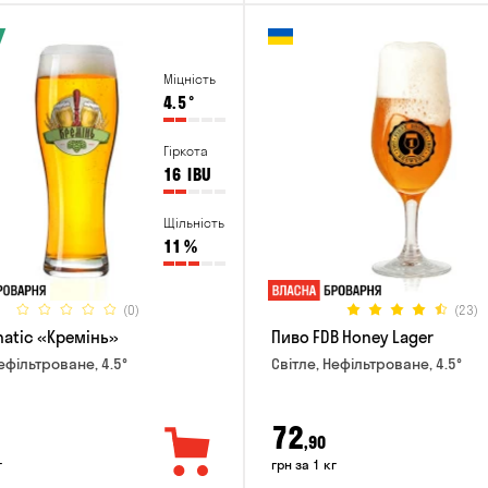
Міцність
4.5
°
Гіркота
16
IBU
Щільність
11
%
(0)
(23)
natic «Кремінь»
Пиво FDB Honey Lager
ефільтроване, 4.5°
Світле, Нефільтроване, 4.5°
72
,90
г
грн за 1 кг