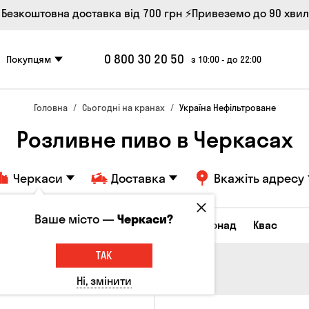
 Безкоштовна доставка від 700 грн
⚡Привеземо до 90 хви
0 800 30 20 50
Покупцям
з 10:00 - до 22:00
Головна
Сьогодні на кранах
Україна Нефільтроване
Розливне пиво в Черкасах
Черкаси
Доставка
Вкажіть адресу
Ваше місто —
Черкаси?
Всі товари
Пиво
Сидр
Лимонад
Квас
ТАК
Ні, змінити