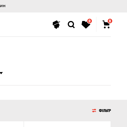
лин
0
0
ФІЛЬТР