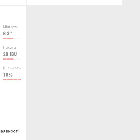
Міцність
6.3
°
Гіркота
20
IBU
Щільність
16
%
наявності