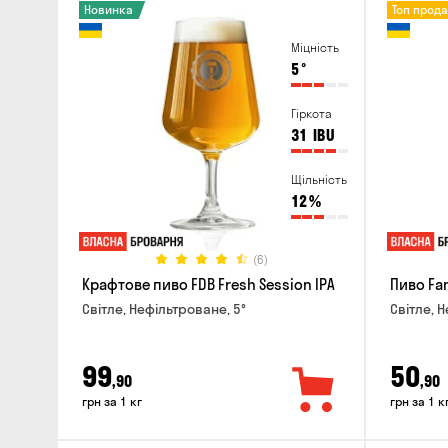
Новинка
Топ прод
Міцність
5
°
Гіркота
31
IBU
Щільність
12
%
(6)
Крафтове пиво FDB Fresh Session IPA
Пиво Fan
Світле, Нефільтроване, 5°
Світле, Н
99
50
,90
,90
грн за 1 кг
грн за 1 к