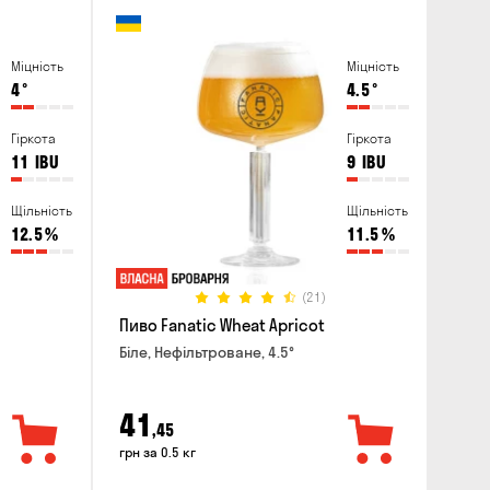
Міцність
Міцність
4
°
4.5
°
Гіркота
Гіркота
11
IBU
9
IBU
Щільність
Щільність
12.5
%
11.5
%
(21)
Пиво Fanatic Wheat Apricot
Біле, Нефільтроване, 4.5°
41
,45
грн за 0.5 кг