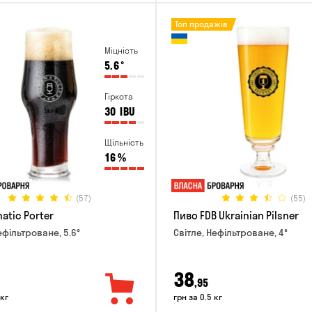
Топ продажів
Міцність
5.6
°
Гіркота
30
IBU
Щільність
16
%
(57)
(55)
atic Porter
Пиво FDB Ukrainian Pilsner
ефільтроване, 5.6°
Світле, Нефільтроване, 4°
38
,95
 кг
грн за 0.5 кг