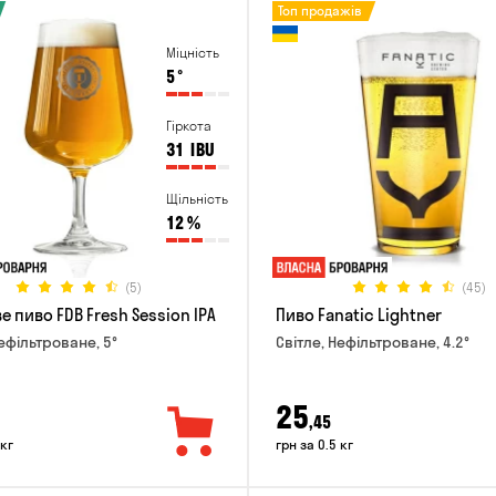
Топ продажів
Міцність
5
°
Гіркота
31
IBU
Щільність
12
%
(5)
(45)
 пиво FDB Fresh Session IPA
Пиво Fanatic Lightner
Нефільтроване, 5°
Світле, Нефільтроване, 4.2°
25
,45
 кг
грн за 0.5 кг