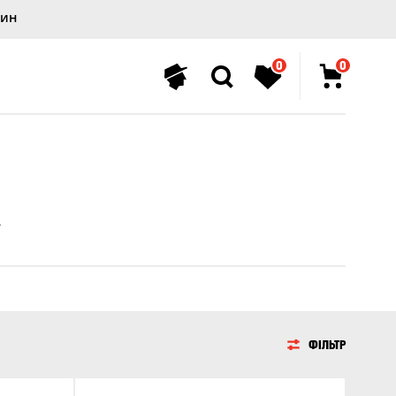
лин
0
0
ФІЛЬТР