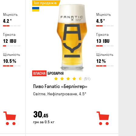
Топ продажів
Міцність
Міцність
4.2
°
4.5
°
Гіркота
Гіркота
12
IBU
13
IBU
Щільність
Щільність
10.5
%
12
%
(51)
Пиво Fanatic «Берлінгер»
Світле, Нефільтроване, 4.5°
30
,45
грн за 0.5 кг