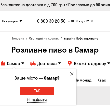
 Безкоштовна доставка від 700 грн
⚡Привеземо до 90 хви
0 800 30 20 50
Покупцям
з 10:00 - до 22:00
Головна
Сьогодні на кранах
Україна Нефільтроване
Розливне пиво в Самар
Самар
Доставка
Вкажіть адресу
Ваше місто —
Самар?
Всі товари
Пиво
Сидр
Вино
Лимонад
Квас
ТАК
Ні, змінити