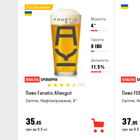
Топ продажів
Міцність
4
°
Гіркота
9
IBU
Щільність
11.5
%
(71)
Пиво Fanatic Allesgut
Пиво FD
Світле, Нефільтроване, 4°
Світле, Н
35
37
,45
,95
грн за 0.5 кг
грн за 0.5