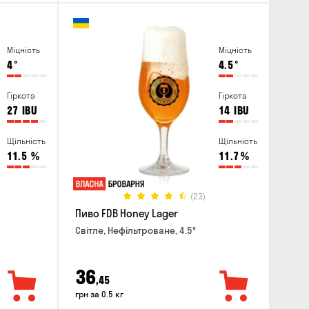
Міцність
Міцність
4
°
4.5
°
Гіркота
Гіркота
27
IBU
14
IBU
Щільність
Щільність
11.5
%
11.7
%
(23)
Пиво FDB Honey Lager
Світле, Нефільтроване, 4.5°
36
,45
грн за 0.5 кг