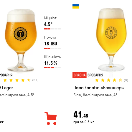
Міцність
4.5
°
Гіркота
18
IBU
Щільність
11.5
%
(57)
(8)
B Lager
Пиво Fanatic «Бланшер»
ефільтроване, 4.5°
Біле, Нефільтроване, 4°
41
,45
 кг
грн за 0.5 кг