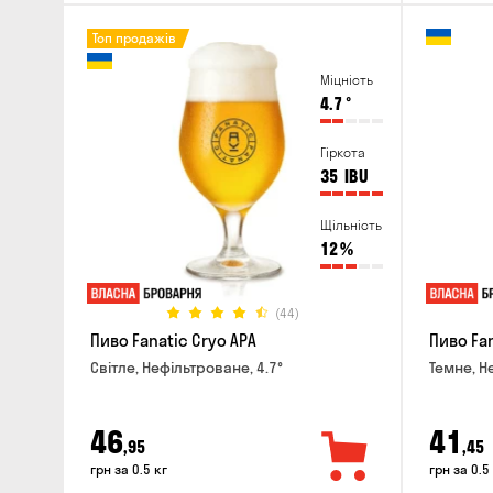
Топ продажів
Міцність
4.7
°
Гіркота
35
IBU
Щільність
12
%
(44)
Пиво Fanatic Cryo APA
Пиво Fan
Світле, Нефільтроване, 4.7°
Темне, Н
46
41
,95
,45
грн за 0.5 кг
грн за 0.5