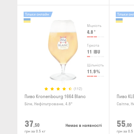
Тільки онлайн
Тільки он
Міцність
4.8
°
Гіркота
11
IBU
Щільність
11.9
%
(112)
Пиво Kronenbourg 1664 Blanc
Пиво KLE
Біле, Нефільтроване, 4.8°
Світле, Н
37
55
,50
,00
Немає в наявності
грн за 0.5 кг
грн за 0.5