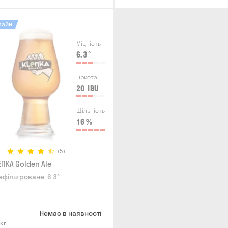
лайн
Міцність
6.3
°
Гіркота
20
IBU
Щільність
16
%
(5)
ПКА Golden Ale
ефільтроване, 6.3°
Немає в наявності
 кг