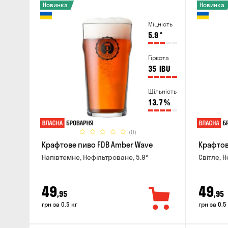
Новинка
Новинка
Міцність
5.9
°
Гіркота
35
IBU
Щільність
13.7
%
(0)
Крафтове пиво FDB Amber Wave
Крафтове
Напівтемне, Нефільтроване, 5.9°
Світле, 
49
49
,95
,95
грн за 0.5 кг
грн за 0.5