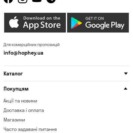
Горенка
Горішні Плавні
Гостомель
Дмитрівка
Дніпро
Зазим’є
Запоріжжя
Калинівка
Для комерційних пропозицій
Кам'янське
Кам'яні Потоки
info@hophey.ua
Карнаухівка
Катеринівка
Каталог
Келеберда
Київ
Клинці
Княжичі
Покупцям
Корсунці
Котівка
Акції та новини
Доставка і оплата
Коцюбинське
Кошари
Магазини
Красносілка
Кременчук
Часто задавані питання