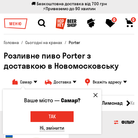
🚚 Безкоштовна доставка від 700 грн
⚡Привеземо до 90 хвилин
0
0
МЕНЮ
Головна
Сьогодні на кранах
Porter
Розливне пиво Porter з
доставкою в Новомосковську
Самар
Доставка
Вкажіть адресу
Ваше місто —
Самар?
Всі товари
Пиво
Сидр
Вино
Лимонад
Кв
ТАК
ПИВО
ФІЛЬТР
Ні, змінити