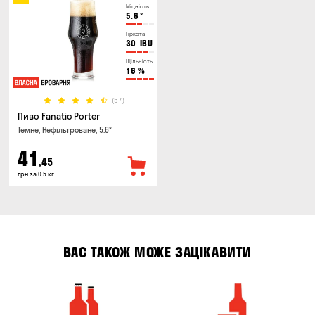
Міцність
5.6
°
Гіркота
30
IBU
Щільність
16
%
(57)
Пиво Fanatic Porter
Темне, Нефільтроване, 5.6°
41
,45
грн за 0.5 кг
ВАС ТАКОЖ МОЖЕ ЗАЦІКАВИТИ