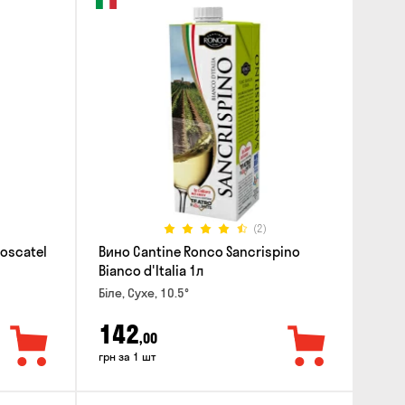
(2)
Moscatel
Вино Cantine Ronco Sancrispino
Bianco d'Italia 1л
Біле, Сухе, 10.5°
142
,00
грн за 1 шт