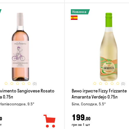
Новинка
(0)
(0)
vimento Sangiovese Rosato
Вино ігристе Fizzy Frizzante
a 0.75л
Amaranta Verdejo 0.75л
Напівсолодке, 9.5°
Біле, Солодке, 5.5°
199
0
,00
т
грн за 1 шт