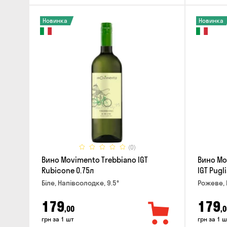
Новинка
Новинка
(0)
Вино Movimento Trebbiano IGT
Вино Mo
Rubicone 0.75л
IGT Pugli
Біле, Напівсолодке, 9.5°
Рожеве, 
179
179
,00
,0
грн за 1 шт
грн за 1 ш