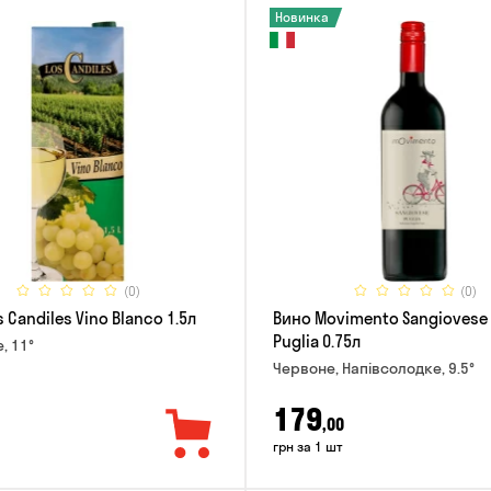
Новинка
(0)
(0)
 Candiles Vino Blanco 1.5л
Вино Movimento Sangiovese 
Puglia 0.75л
е, 11°
Червоне, Напівсолодке, 9.5°
179
,00
грн за 1 шт