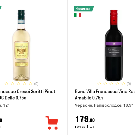
Новинка
(0)
(0)
ncesco Cresci Scritti Pinot
Вино Villa Francesca Vino Ro
OC Delle 0.75л
Amabile 0.75л
е, 12°
Червоне, Напівсолодке, 10.5°
179
0
,00
т
грн за 1 шт