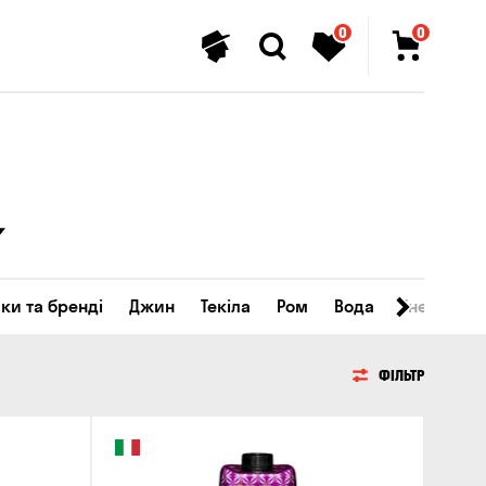
0
0
ки та бренді
Джин
Текіла
Ром
Вода
Енергетичн
ФІЛЬТР