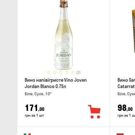
(0)
Вино напівігристе Vino Joven
Вино San
Jordan Blanco 0.75л
Catarratt
Біле, Сухе, 10°
Біле, Сух
171
98
,00
,00
грн за 1 шт
грн за 1 ш