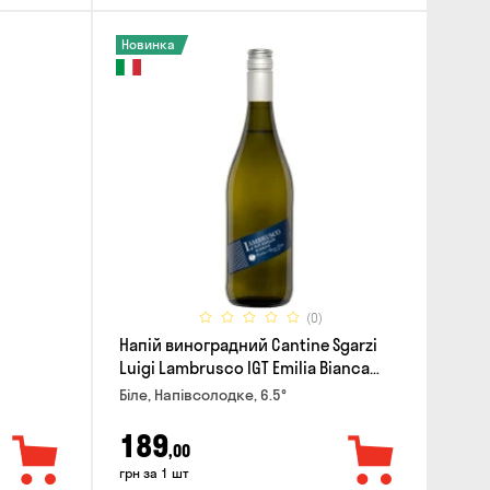
Новинка
(0)
Напій виноградний Cantine Sgarzi
Luigi Lambrusco IGT Emilia Bianca
Frizziante 0.75л
Біле, Напівсолодке, 6.5°
189
,00
грн за 1 шт