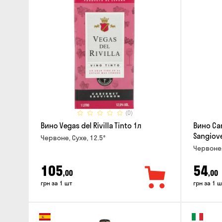
(0)
Вино Vegas del Rivilla Tinto 1л
Вино Can
Sangiove
Червоне, Сухе, 12.5°
Червоне,
105
54
,00
,00
грн за 1 шт
грн за 1 ш