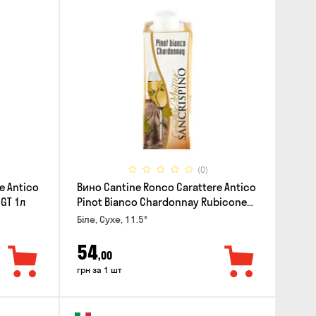
(0)
e Antico
Вино Cantine Ronco Carattere Antico
IGT 1л
Pinot Bianco Chardonnay Rubicone
IGT 0.25л
Біле, Сухе, 11.5°
54
,00
грн за 1 шт