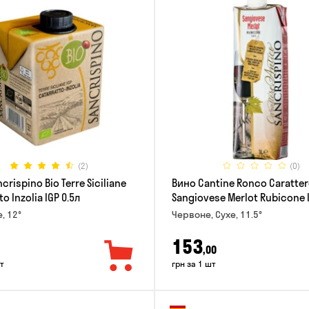
(2)
(0)
crispino Bio Terre Siciliane
Вино Cantine Ronco Caratter
o Inzolia IGP 0.5л
Sangiovese Merlot Rubicone 
е, 12°
Червоне, Сухе, 11.5°
153
,00
т
грн за 1 шт