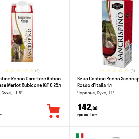
(0)
(0)
tine Ronco Carattere Antico
Вино Cantine Ronco Sancris
se Merlot Rubicone IGT 0.25л
Rosso d'Italia 1л
 Сухе, 11.5°
Червоне, Сухе, 11°
142
,00
т
грн за 1 шт