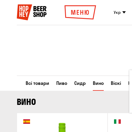
МЕНЮ
Укр
Всі товари
Пиво
Сидр
Вино
Віскі
К
ВИНО