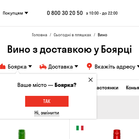
0 800 30 20 50
Покупцям
з 10:00 - до 22:00
Головна
Сьогодні в пляшках
Вино
Вино з доставкою у Боярці
Боярка
Доставка
Вкажіть адресу
Ваше місто —
Боярка?
октейлі
Горілка
Соджу
Лікери та настоянки
Конья
ТАК
Ні, змінити