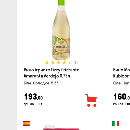
(1)
Вино ігристе Fizzy Frizzante
Вино Mo
Amaranta Verdejo 0.75л
Rubicon
Біле, Солодке, 5.5°
Біле, Нап
193
160
,00
,0
грн за 1 шт
грн за 1 ш