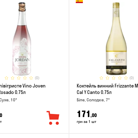
(0)
(0)
півігристе Vino Joven
Коктейль винний Frizzante 
Rosado 0.75л
Cal Y Canto 0.75л
Сухе, 10°
Біле, Солодке, 7°
171
0
,00
т
грн за 1 шт