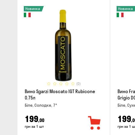
Новинка
Новинка
(0)
Вино Sgarzi Moscato IGT Rubicone
Вино Fra
0.75л
Grigio D
Біле, Солодке, 7°
Біле, Сух
199
199
,00
,0
грн за 1 шт
грн за 1 ш