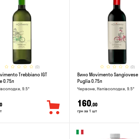
(0)
(0)
vimento Trebbiano IGT
Вино Movimento Sangiovese 
e 0.75л
Puglia 0.75л
івсолодке, 9.5°
Червоне, Напівсолодке, 9.5°
160
0
,00
т
грн за 1 шт