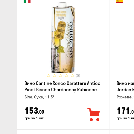
(0)
Вино Cantine Ronco Carattere Antico
Вино на
Pinot Bianco Chardonnay Rubicone
Jordan 
IGT 1л
Біле, Сухе, 11.5°
Рожеве, 
153
171
,00
,0
грн за 1 шт
грн за 1 ш