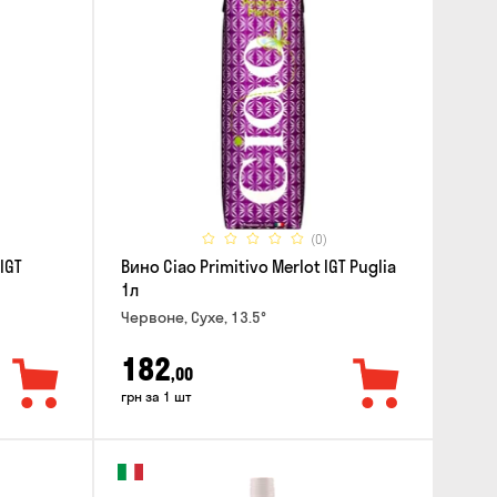
(0)
IGT
Вино Ciao Primitivo Merlot IGT Puglia
1л
Червоне, Сухе, 13.5°
182
,00
грн за 1 шт