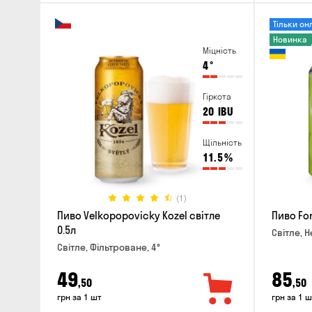
Тільки он
Новинка
Міцність
4
°
Гіркота
20
IBU
Щільність
11.5
%
(1)
Пиво Velkopopovicky Kozel світле
Пиво For
0.5л
Світле, Н
Світле, Фільтроване, 4°
49
85
,50
,50
грн за 1 шт
грн за 1 ш