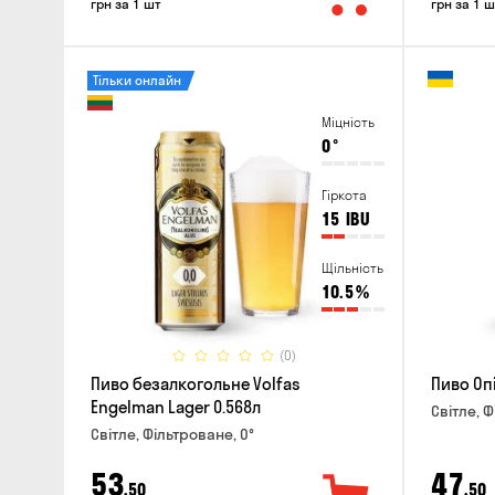
грн за 1 шт
грн за 1 ш
Тільки онлайн
Міцність
0
°
Гіркота
15
IBU
Щільність
10.5
%
(0)
Пиво безалкогольне Volfas
Пиво Опі
Engelman Lager 0.568л
Світле, Ф
Світле, Фільтроване, 0°
53
47
,50
,50