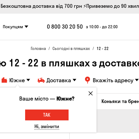
 Безкоштовна доставка від 700 грн
⚡Привеземо до 90 хви
0 800 30 20 50
Покупцям
з 10:00 - до 22:00
Головна
Сьогодні в пляшках
12 - 22
ю 12 - 22 в пляшках з доста
Южне
Доставка
Вкажіть адресу
Ваше місто —
Южне?
октейлі
Соджу
Лікери та настоянки
Коньяки та брен
ТАК
Ні, змінити