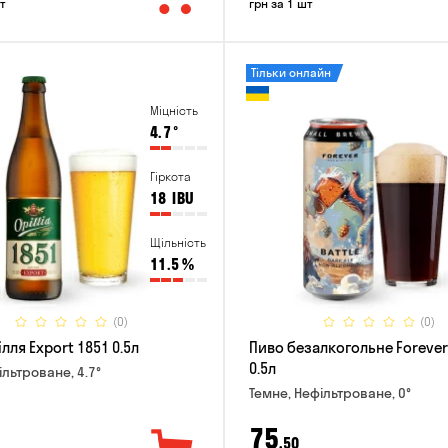
т
грн за 1 шт
Тільки онлайн
Міцність
4.7
°
Гіркота
18
IBU
Щільність
11.5
%
(0)
(0)
лля Export 1851 0.5л
Пиво безалкогольне Forever 
0.5л
ільтроване, 4.7°
Темне, Нефільтроване, 0°
75
,50