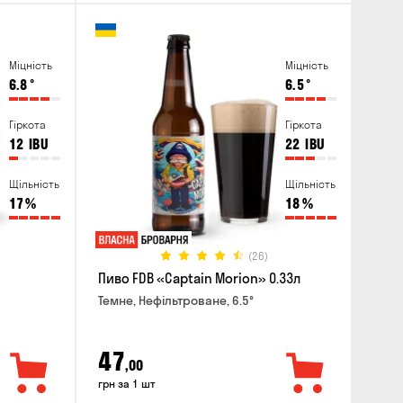
Міцність
Міцність
6.8
°
6.5
°
Гіркота
Гіркота
12
IBU
22
IBU
Щільність
Щільність
17
%
18
%
(26)
Пиво FDB «Captain Morion» 0.33л
Темне, Нефільтроване, 6.5°
47
,00
грн за 1 шт