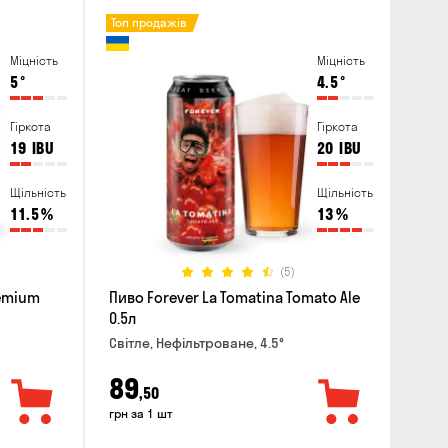
Топ продажів
Міцність
Міцність
5
°
4.5
°
Гіркота
Гіркота
19
IBU
20
IBU
Щільність
Щільність
11.5
%
13
%
(5)
remium
Пиво Forever La Tomatina Tomato Ale
0.5л
Світле, Нефільтроване, 4.5°
89
,50
грн за 1 шт