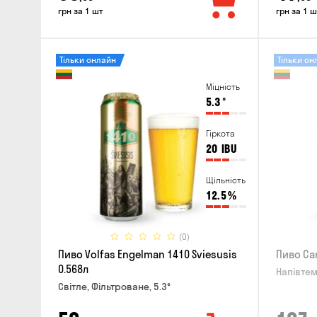
грн за 1 шт
грн за 1 ш
Тільки онлайн
Тільки он
Міцність
5.3
°
Гіркота
20
IBU
Щільність
12.5
%
(0)
Пиво Volfas Engelman 1410 Sviesusis
Пиво Ca
0.568л
Напівтем
Світле, Фільтроване, 5.3°