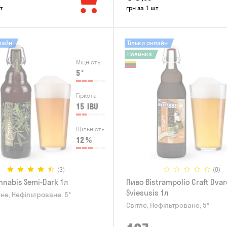
т
грн за 1 шт
лайн
Тільки онлайн
Новинка
Міцність
5
°
Гіркота
15
IBU
Щільність
12
%
(3)
(0)
nnabis Semi-Dark 1л
Пиво Bistrampolio Craft Dvar
Sviesusis 1л
не, Нефільтроване, 5°
Світле, Нефільтроване, 5°