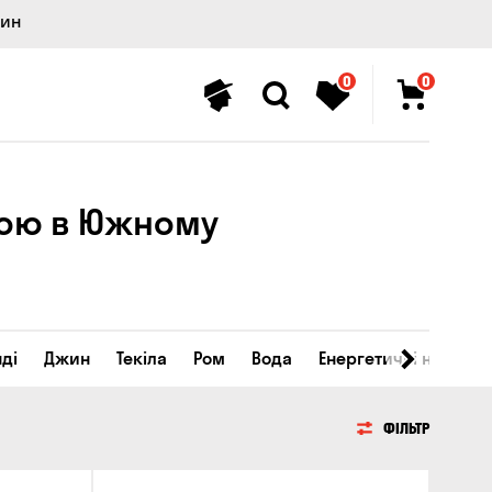
лин
0
0
вкою в Южному
ді
Джин
Текіла
Ром
Вода
Енергетичні напої
ФІЛЬТР