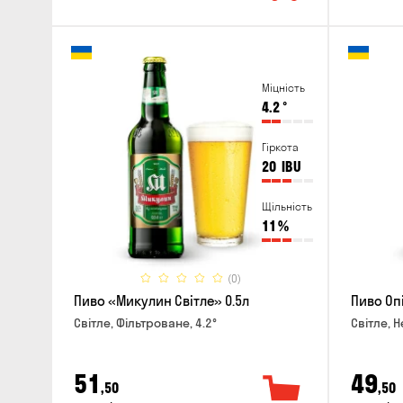
Міцність
4.2
°
Гіркота
20
IBU
Щільність
11
%
(0)
Пиво «Микулин Світле» 0.5л
Пиво Оп
Світле, Фільтроване, 4.2°
Світле, Н
51
49
,50
,50