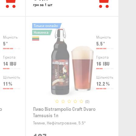
грн за 1 шт
Тільки онлайн
Новинка
Міцність
Міцність
5
°
5.5
°
Гіркота
Гіркота
14
IBU
16
IBU
Щільність
Щільність
11
%
12.2
%
(0)
o
Пиво Bistrampolio Craft Dvaro
Tamsusis 1л
Темне, Нефільтроване, 5.5°