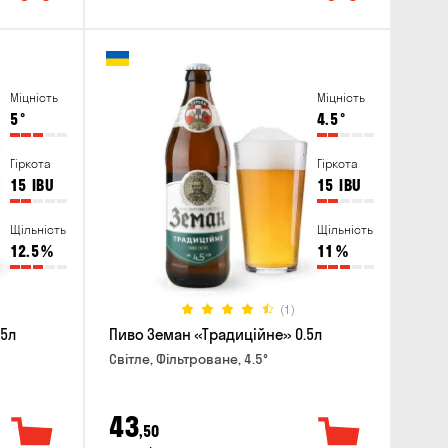
Міцність
Міцність
5
°
4.5
°
Гіркота
Гіркота
15
IBU
15
IBU
Щільність
Щільність
12.5
%
11
%
(1)
.5л
Пиво Земан «Традиційне» 0.5л
Світле, Фільтроване, 4.5°
43
,50