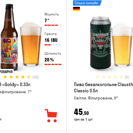
Тільки онлайн
Міцність
7
°
Гіркота
16
IBU
Щільність
20
%
(30)
(0)
 «Goldy» 0.33л
Пиво безалкогольне Clausth
Classic 0.5л
Нефільтроване, 7°
Світле, Фільтроване, 0°
45
,50
т
грн за 1 шт