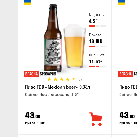
Міцність
4.5
°
Гіркота
13
IBU
Щільність
11.5
%
(2)
Пиво FDB «Mexican beer» 0.33л
Пиво FDB
Світле, Нефільтроване, 4.5°
Світле, 
43
43
,00
,00
грн за 1 шт
грн за 1 ш