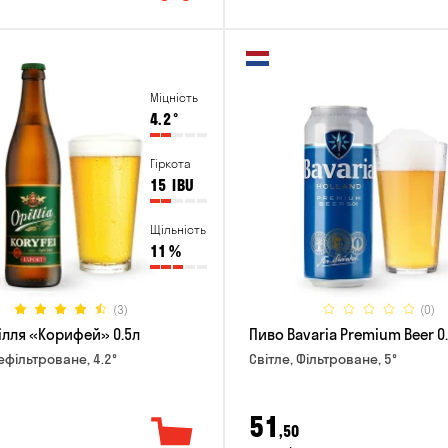
Міцність
4.2
°
Гіркота
15
IBU
Щільність
11
%
(3)
(0)
ілля «Корифей» 0.5л
Пиво Bavaria Premium Beer 0
ефільтроване, 4.2°
Світле, Фільтроване, 5°
51
,50