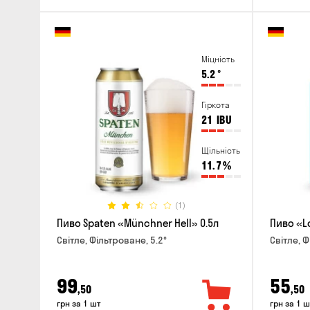
Міцність
5.2
°
Гіркота
21
IBU
Щільність
11.7
%
(1)
Пиво Spaten «Münchner Hell» 0.5л
Пиво «Lo
Світле, Фільтроване, 5.2°
Світле, Ф
99
55
,50
,50
грн за 1 шт
грн за 1 ш