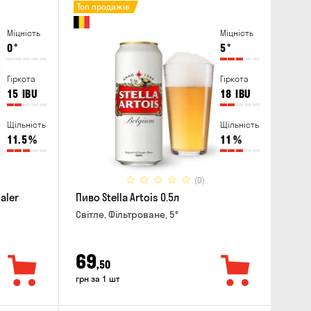
Топ продажів
Міцність
Міцність
0
°
5
°
Гіркота
Гіркота
15
IBU
18
IBU
Щільність
Щільність
11.5
%
11
%
(0)
aler
Пиво Stella Artois 0.5л
Світле, Фільтроване, 5°
69
,50
грн за 1 шт