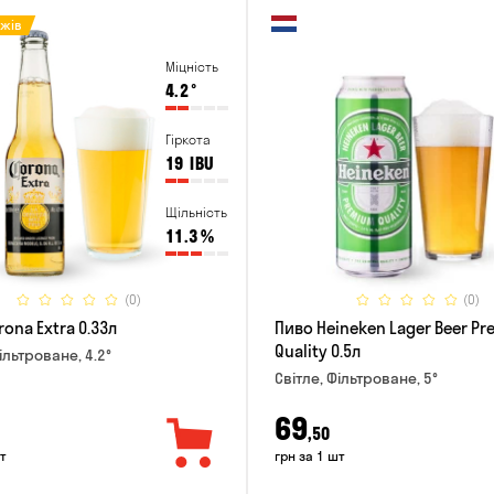
ажів
Міцність
4.2
°
Гіркота
19
IBU
Щільність
11.3
%
(0)
(0)
ona Extra 0.33л
Пиво Heineken Lager Beer P
Quality 0.5л
ільтроване, 4.2°
Світле, Фільтроване, 5°
69
,50
т
грн за 1 шт