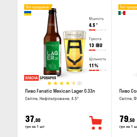
Топ продажів
Топ прод
Міцність
4.5
°
Гіркота
13
IBU
Щільність
11
%
(2)
Пиво Fanatic Mexican Lager 0.33л
Пиво Cor
Світле, Нефільтроване, 4.5°
Світле, Ф
37
79
,00
,50
грн за 1 шт
грн за 1 ш