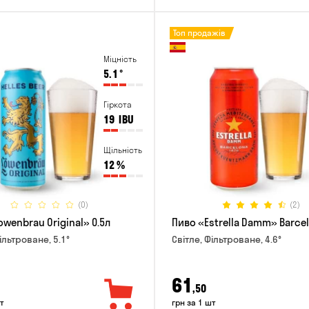
Топ продажів
Міцність
5.1
°
Гіркота
19
IBU
Щільність
12
%
(0)
(2)
wenbrau Original» 0.5л
Пиво «Estrella Damm» Barcel
ільтроване, 5.1°
Світле, Фільтроване, 4.6°
61
,50
т
грн за 1 шт