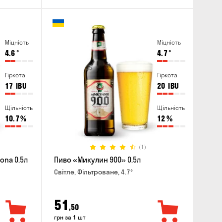
Міцність
Міцність
4.6
°
4.7
°
Гіркота
Гіркота
17
IBU
20
IBU
Щільність
Щільність
10.7
%
12
%
(1)
ona 0.5л
Пиво «Микулин 900» 0.5л
Світле, Фільтроване, 4.7°
51
,50
грн за 1 шт