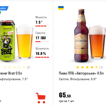
лайн
Міцність
7.5
°
Гіркота
17
IBU
Щільність
16.8
%
(0)
(3)
ever Brat 0.5л
Пиво ППБ «Авторське» 0.5л
ефільтроване, 7.5°
Світле, Фільтроване, 6.8°
65
,50
т
грн за 1 шт