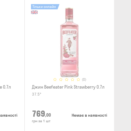
Тільки онлайн
(0)
e 0.7л
Джин Beefeater Pink Strawberry 0.7л
37.5°
769
,00
наявності
Немає в наявності
грн за 1 шт