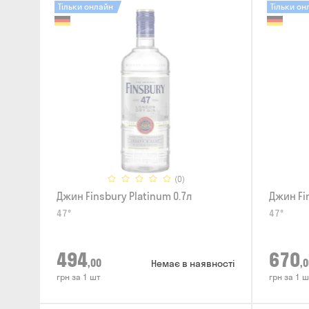
Тільки онлайн
Тільки он
(0)
Джин Finsbury Platinum 0.7л
Джин Fi
47°
47°
494
670
,00
,0
Немає в наявності
грн за 1 шт
грн за 1 ш