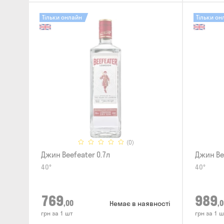
Тільки онлайн
Тільки он
(0)
Джин Beefeater 0.7л
Джин Be
40°
40°
769
989
,00
,0
Немає в наявності
грн за 1 шт
грн за 1 ш