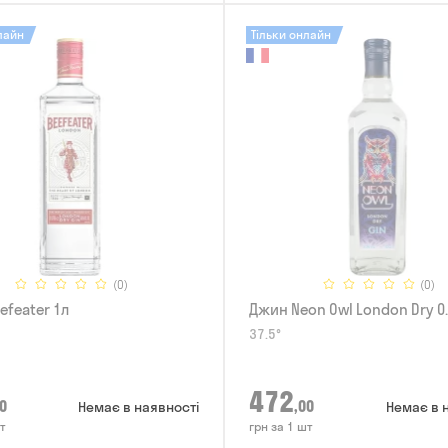
лайн
Тільки онлайн
(0)
(0)
efeater 1л
Джин Neon Owl London Dry 0
37.5°
472
0
,00
Немає в наявності
Немає в 
т
грн за 1 шт