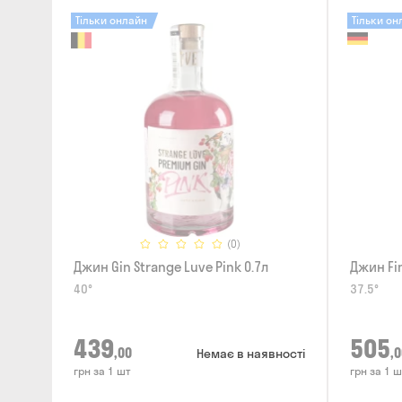
Тільки онлайн
Тільки он
(0)
Джин Gin Strange Luve Pink 0.7л
Джин Fin
40°
37.5°
439
505
,00
,0
Немає в наявності
грн за 1 шт
грн за 1 ш