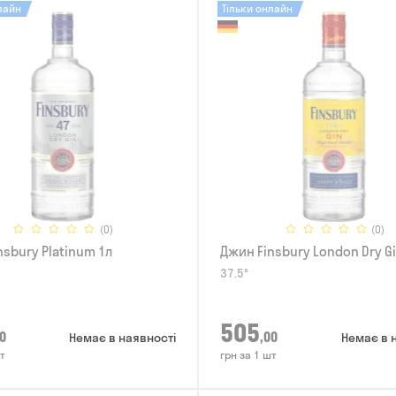
лайн
Тільки онлайн
(0)
(0)
nsbury Platinum 1л
Джин Finsbury London Dry Gi
37.5°
505
0
,00
Немає в наявності
Немає в 
т
грн за 1 шт