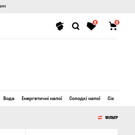
лин
0
0
Вода
Енергетичні напої
Солодкі напої
Сік
ФІЛЬТР