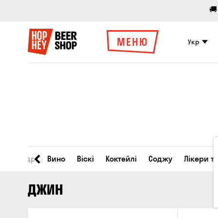
🚚
МЕНЮ
Укр
во
Сидр
Вино
Віскі
Коктейлі
Соджу
Лікери т
ДЖИН