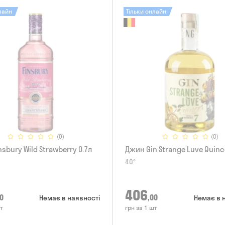
лайн
Тільки онлайн
(0)
(0)
sbury Wild Strawberry 0.7л
Джин Gin Strange Luve Quinc
40°
406
0
,00
Немає в наявності
Немає в 
т
грн за 1 шт