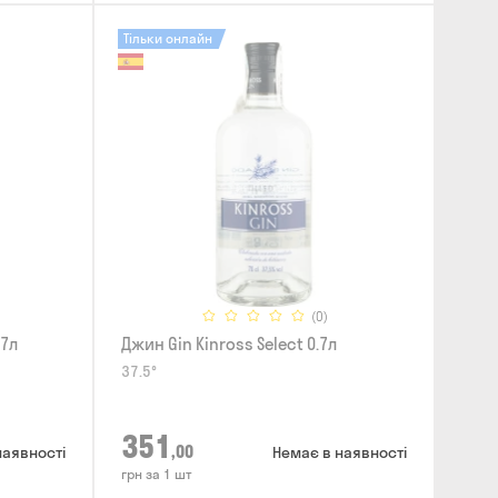
Тільки онлайн
(0)
.7л
Джин Gin Kinross Select 0.7л
37.5°
351
,00
наявності
Немає в наявності
грн за 1 шт