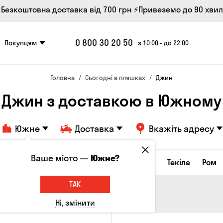
 Безкоштовна доставка від 700 грн
⚡Привеземо до 90 хви
0 800 30 20 50
Покупцям
з 10:00 - до 22:00
Головна
Сьогодні в пляшках
Джин
Джин з доставкою в Южному
Южне
Доставка
Вкажіть адресу
Ваше місто —
Южне?
а настоянки
Коньяки та бренді
Джин
Текіла
Ром
ТАК
Ні, змінити