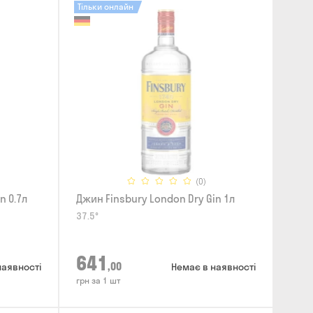
Тільки онлайн
(0)
n 0.7л
Джин Finsbury London Dry Gin 1л
37.5°
641
,00
наявності
Немає в наявності
грн за 1 шт