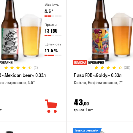
Міцність
4.5
°
Гіркота
13
IBU
Щільність
11.5
%
(2)
(30)
 «Mexican beer» 0.33л
Пиво FDB «Goldy» 0.33л
ефільтроване, 4.5°
Світле, Нефільтроване, 7°
43
,00
т
грн за 1 шт
Тільки онлайн