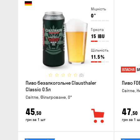
Міцність
0
°
Гіркота
15
IBU
Щільність
11.5
%
(0)
Пиво безалкогольне Clausthaler
Пиво FDB
Classic 0.5л
Світле, Н
Світле, Фільтроване, 0°
45
47
,50
,50
грн за 1 шт
грн за 1 ш