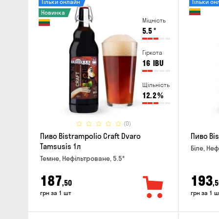
Тільки онлайн
Тільки он
Новинка
Міцність
5.5
°
Гіркота
16
IBU
Щільність
12.2
%
(0)
Пиво Bistrampolio Craft Dvaro
Пиво Bis
Tamsusis 1л
Біле, Неф
Темне, Нефільтроване, 5.5°
187
193
,50
,5
грн за 1 шт
грн за 1 ш