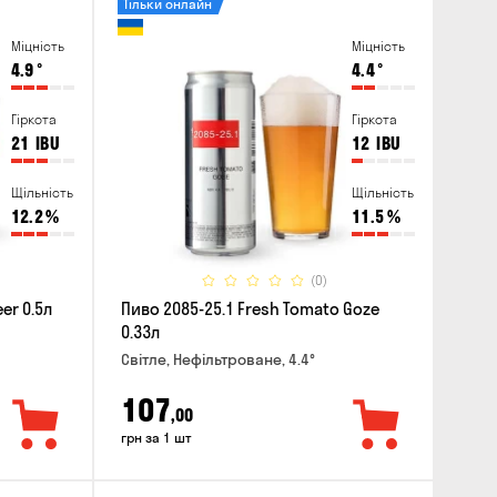
Тільки онлайн
Міцність
Міцність
4.9
°
4.4
°
Гіркота
Гіркота
21
IBU
12
IBU
Щільність
Щільність
12.2
%
11.5
%
(0)
er 0.5л
Пиво 2085-25.1 Fresh Tomato Goze
0.33л
Світле, Нефільтроване, 4.4°
107
,00
грн за 1 шт