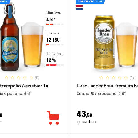
лайн
Тільки онлайн
Міцність
4.6
°
Гіркота
12
IBU
Щільність
12
%
(0)
(0)
trampolio Weissbier 1л
Пиво Lander Brau Premium Be
ільтроване, 4.6°
Світле, Фільтроване, 4.9°
43
0
,50
т
грн за 1 шт