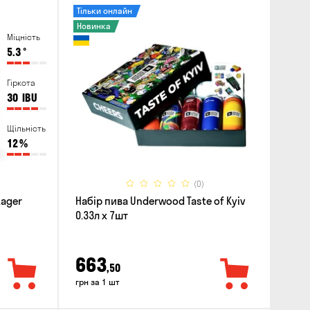
Тільки онлайн
Новинка
Міцність
5.3
°
Гіркота
30
IBU
Щільність
12
%
(0)
Lager
Набір пива Underwood Taste of Kyiv
0.33л x 7шт
663
,50
грн за 1 шт