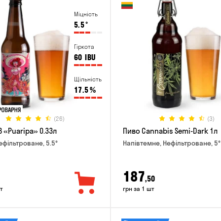
Міцність
5.5
°
Гіркота
60
IBU
Щільність
17.5
%
(26)
(3)
 «Puaripa» 0.33л
Пиво Cannabis Semi-Dark 1л
ефільтроване, 5.5°
Напівтемне, Нефільтроване, 5°
187
,50
т
грн за 1 шт