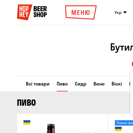
МЕНЮ
Укр
Бути
Всі товари
Пиво
Сидр
Вино
Віскі
К
ПИВО
Тільки он