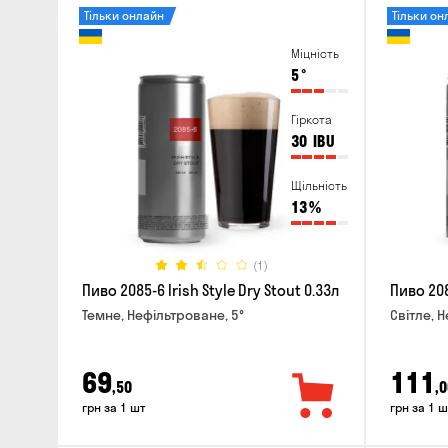
Тільки онлайн
Тільки он
Міцність
5
°
Гіркота
30
IBU
Щільність
13
%
(1)
Пиво 2085-6 Irish Style Dry Stout 0.33л
Пиво 208
Темне, Нефільтроване, 5°
Світле, 
69
111
,50
,0
грн за 1 шт
грн за 1 ш