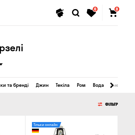
0
0
рзелі
ки та бренді
Джин
Текіла
Ром
Вода
Енергетичн
ФІЛЬТР
Тільки онлайн