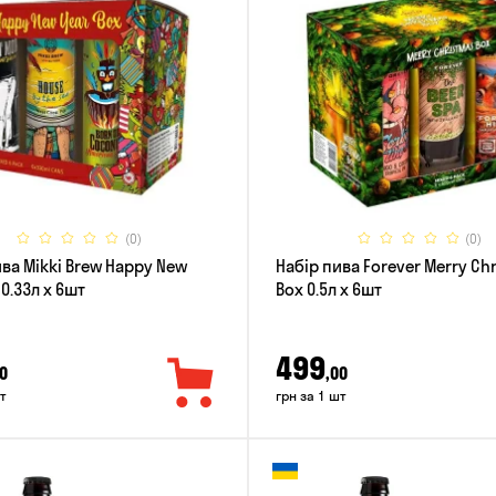
(0)
(0)
ива Mikki Brew Happy New
Набір пива Forever Merry Ch
 0.33л x 6шт
Box 0.5л x 6шт
499
0
,00
т
грн за 1 шт