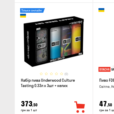
Тільки онлайн
(0)
Набір пива Underwood Culture
Пиво FD
Tasting 0.33л x 3шт + келих
Світле, Н
373
47
,50
,50
грн за 1 шт
грн за 1 ш