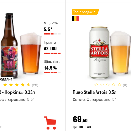
Топ продажів
Міцність
5.5
°
Гіркота
42
IBU
Щільність
14.5
%
(28)
(0)
B «Hopkins» 0.33л
Пиво Stella Artois 0.5л
ефільтроване, 5.5°
Світле, Фільтроване, 5°
69
,50
т
грн за 1 шт