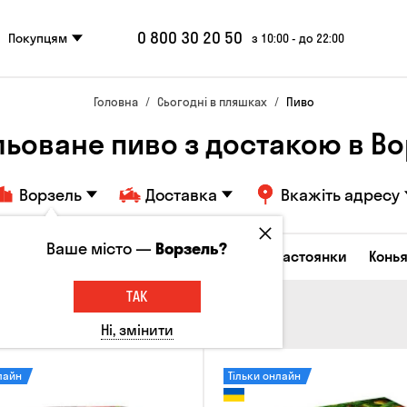
0 800 30 20 50
Покупцям
з 10:00 - до 22:00
Головна
Сьогодні в пляшках
Пиво
льоване пиво з достакою в Во
Ворзель
Доставка
Вкажіть адресу
Ваше місто —
Ворзель?
октейлі
Горілка
Соджу
Лікери та настоянки
Конья
ТАК
Ні, змінити
лайн
Тільки онлайн