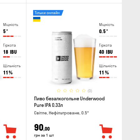
Тільки онлайн
Міцність
Міцність
5
°
0.5
°
Гіркота
Гіркота
18
IBU
40
IBU
Щільність
Щільність
11
%
11
%
(0)
Пиво безалкогольне Underwood
Pure IPA 0.33л
Світле, Нефільтроване, 0.5°
90
,00
грн за 1 шт