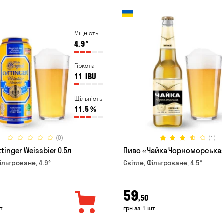
Міцність
4.9
°
Гіркота
11
IBU
Щільність
11.5
%
(0)
(1)
tinger Weissbier 0.5л
Пиво «Чайка Чорноморська»
ільтроване, 4.9°
Світле, Фільтроване, 4.5°
59
,50
т
грн за 1 шт