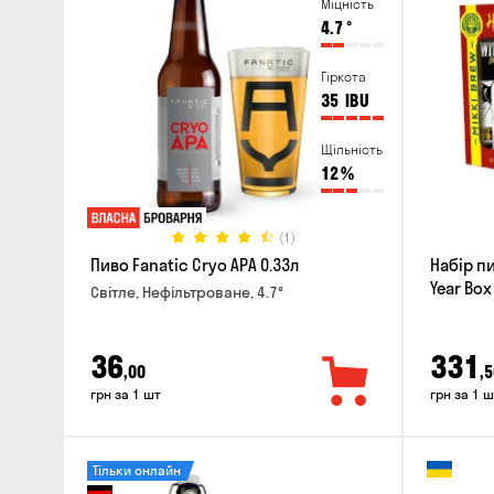
Міцність
4.7
°
Гіркота
35
IBU
Щільність
12
%
(1)
Пиво Fanatic Cryo APA 0.33л
Набір п
Year Box
Світле, Нефільтроване, 4.7°
36
331
,00
,5
грн за 1 шт
грн за 1 ш
Тільки онлайн