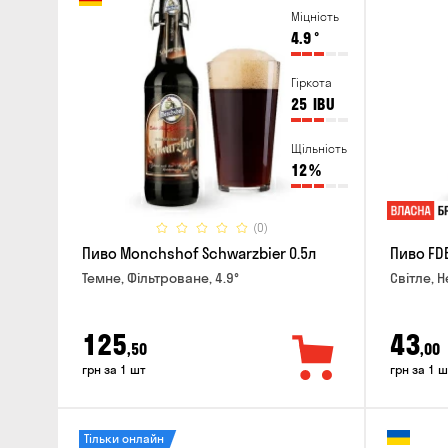
Міцність
4.9
°
Гіркота
25
IBU
Щільність
12
%
(0)
Пиво Monchshof Schwarzbier 0.5л
Пиво FDB
Темне, Фільтроване, 4.9°
Світле, Н
125
43
,50
,00
грн за 1 шт
грн за 1 ш
Тільки онлайн