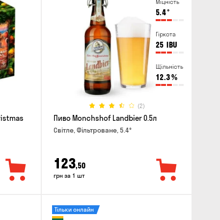
Міцність
5.4
°
Гіркота
25
IBU
Щільність
12.3
%
(2)
ristmas
Пиво Monchshof Landbier 0.5л
Світле, Фільтроване, 5.4°
123
,50
грн за 1 шт
Тільки онлайн