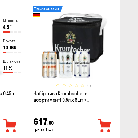
Тільки онлайн
Міцність
4.5
°
Гіркота
10
IBU
Щільність
11
%
(0)
 0.45л
Набір пива Krombacher в
асортименті 0.5л х 6шт +
термосумка
617
,00
грн за 1 шт