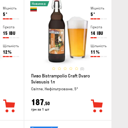
Новинка
Міцність
Міцність
5
°
5
°
Гіркота
Гіркота
15
IBU
14
IBU
Щільність
Щільність
12
%
11
%
(0)
Пиво Bistrampolio Craft Dvaro
Sviesusis 1л
Світле, Нефільтроване, 5°
187
,50
грн за 1 шт