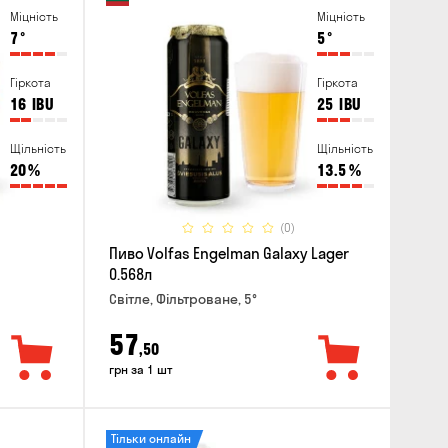
Міцність
Міцність
7
°
5
°
Гіркота
Гіркота
16
IBU
25
IBU
Щільність
Щільність
20
%
13.5
%
(0)
Пиво Volfas Engelman Galaxy Lager
0.568л
Світле, Фільтроване, 5°
57
,50
грн за 1 шт
Тільки онлайн