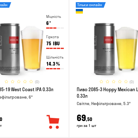
лайн
Тільки онлайн
Міцність
6
°
Гіркота
75
IBU
Щільність
14.3
%
(0)
(0)
5-19 West Coast IPA 0.33л
Пиво 2085-3 Hoppy Mexican 
0.33л
Нефільтроване, 6°
Світле, Нефільтроване, 5.3°
69
0
,50
т
грн за 1 шт