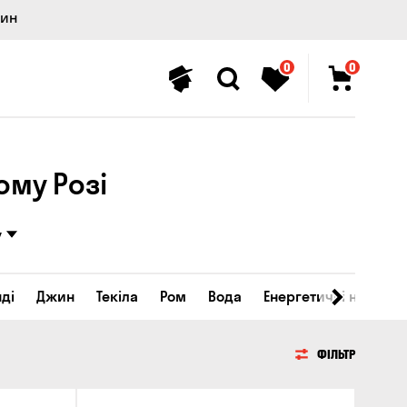
лин
0
0
ому Розі
у
ді
Джин
Текіла
Ром
Вода
Енергетичні напої
ФІЛЬТР