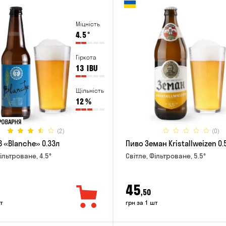
Міцність
4.5
°
Гіркота
13
IBU
Щільність
12
%
(2)
(0)
B «Blanche» 0.33л
Пиво Земан Kristallweizen 0.
ільтроване, 4.5°
Світле, Фільтроване, 5.5°
45
,50
т
грн за 1 шт