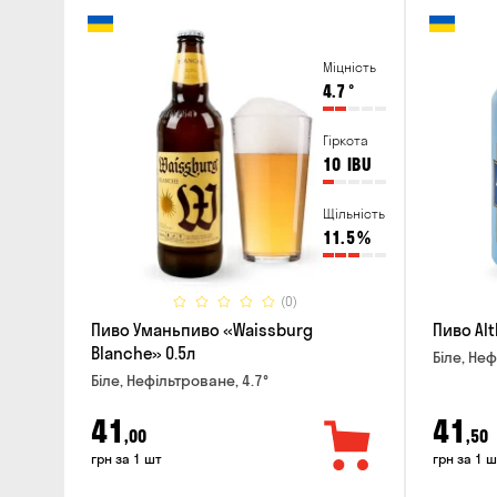
Міцність
4.7
°
Гіркота
10
IBU
Щільність
11.5
%
(0)
Пиво Уманьпиво «Waissburg
Пиво Alt
Blanche» 0.5л
Біле, Неф
Біле, Нефільтроване, 4.7°
41
41
,00
,50
грн за 1 шт
грн за 1 ш