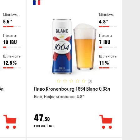
Міцність
Міцність
5.5
°
4.8
°
Гіркота
Гіркота
10
IBU
7
IBU
Щільність
Щільність
12.5
%
11
%
(0)
5л
Пиво Kronenbourg 1664 Blanc 0.33л
Біле, Нефільтроване, 4.8°
47
,50
грн за 1 шт