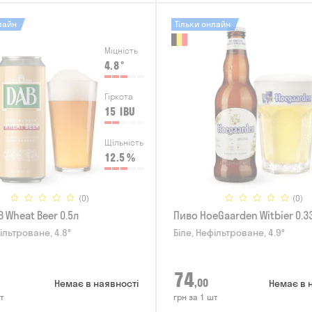
лайн
Тільки онлайн
Міцність
4.8
°
Гіркота
15
IBU
Щільність
12.5
%
(0)
(0)
 Wheat Beer 0.5л
Пиво HoeGaarden Witbier 0.3
ільтроване, 4.8°
Біле, Нефільтроване, 4.9°
74
,00
Немає в наявності
Немає в 
т
грн за 1 шт