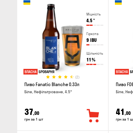
Міцність
4.5
°
Гіркота
9
IBU
Щільність
11
%
(2)
Пиво Fanatic Blanche 0.33л
Пиво FD
Біле, Нефільтроване, 4.5°
Біле, Неф
37
41
,00
,00
грн за 1 шт
грн за 1 ш