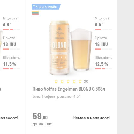
Тільки онлайн
Міцність
Міцність
4.9
°
4.5
°
Гіркота
Гіркота
13
IBU
18
IBU
Щільність
Щільність
11.5
%
12.5
%
(0)
л
Пиво Volfas Engelman BLOND 0.568л
Біле, Нефільтроване, 4.5°
59
,00
наявності
Немає в наявності
грн за 1 шт