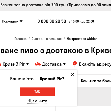
 Безкоштовна доставка від 700 грн
⚡Привеземо до 90 хви
0 800 30 20 50
Покупцям
з 10:00 - до 22:00
Головна
Сьогодні в пляшках
Не крафтове Witbier
ване пиво з достакою в Крив
Кривий Ріг
Доставка
Вкажіть адрес
Ваше місто —
Кривий Ріг?
октейлі
Соджу
Лікери та настоянки
Коньяки та брен
ТАК
Ні, змінити