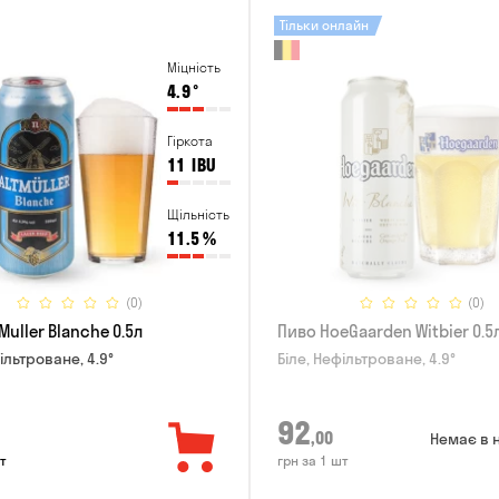
Тільки онлайн
Міцність
4.9
°
Гіркота
11
IBU
Щільність
11.5
%
(0)
(0)
Muller Blanche 0.5л
Пиво HoeGaarden Witbier 0.5
ільтроване, 4.9°
Біле, Нефільтроване, 4.9°
92
,00
Немає в 
т
грн за 1 шт