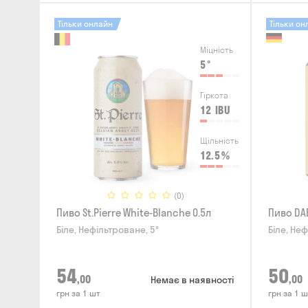
Тільки онлайн
Тільки он
Міцність
5
°
Гіркота
12
IBU
Щільність
12.5
%
(0)
Пиво St.Pierre White-Blanche 0.5л
Пиво DAB
Біле, Нефільтроване, 5°
Біле, Неф
54
50
,00
,00
Немає в наявності
грн за 1 шт
грн за 1 ш