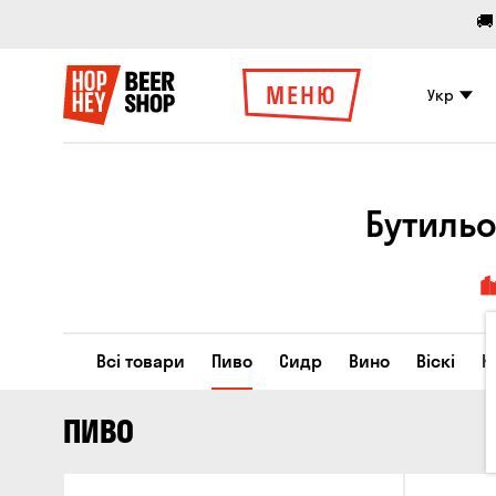
🚚
МЕНЮ
Укр
Бутильо
Всі товари
Пиво
Сидр
Вино
Віскі
К
ПИВО