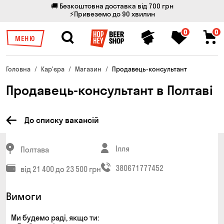
🚚 Безкоштовна доставка від 700 грн
⚡Привеземо до 90 хвилин
0
0
МЕНЮ
Головна
Кар'єра
Магазин
Продавець-консультант
Продавець-консультант в Полтаві
До списку вакансій
Ілля
Полтава
380671777452
від 21 400 до 23 500 грн
Вимоги
Ми будемо раді, якщо ти: