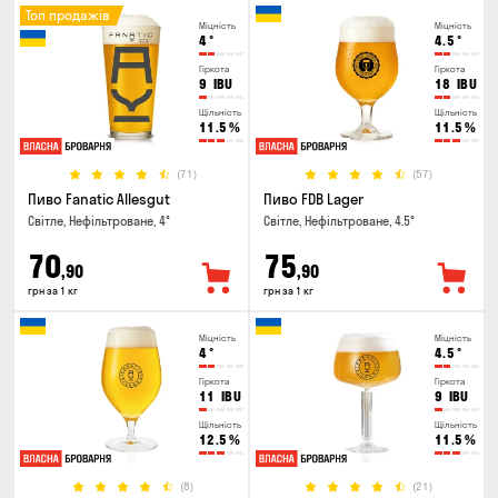
Топ продажів
Міцність
Міцність
4
°
4.5
°
Гіркота
Гіркота
9
IBU
18
IBU
Щільність
Щільність
11.5
%
11.5
%
(71)
(57)
Пиво Fanatic Allesgut
Пиво FDB Lager
Світле, Нефільтроване, 4°
Світле, Нефільтроване, 4.5°
70
75
,90
,90
грн за 1 кг
грн за 1 кг
Міцність
Міцність
4
°
4.5
°
Гіркота
Гіркота
11
IBU
9
IBU
Щільність
Щільність
12.5
%
11.5
%
(8)
(21)