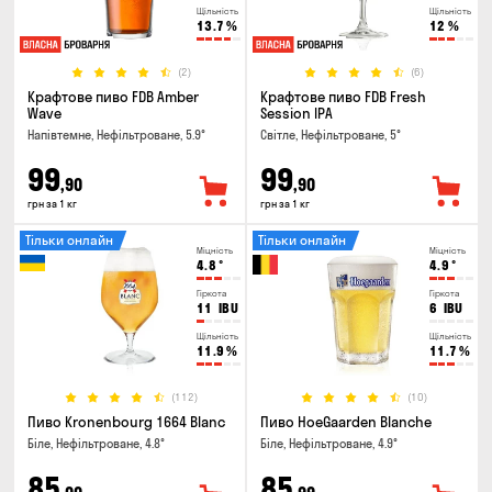
Щільність
Щільність
13.7
%
12
%
(2)
(6)
Крафтове пиво FDB Amber
Крафтове пиво FDB Fresh
Wave
Session IPA
Напівтемне, Нефільтроване, 5.9°
Світле, Нефільтроване, 5°
99
99
,90
,90
грн за 1 кг
грн за 1 кг
Тільки онлайн
Тільки онлайн
Міцність
Міцність
4.8
°
4.9
°
Гіркота
Гіркота
11
IBU
6
IBU
Щільність
Щільність
11.9
%
11.7
%
(112)
(10)
Пиво Kronenbourg 1664 Blanc
Пиво HoeGaarden Blanche
Біле, Нефільтроване, 4.8°
Біле, Нефільтроване, 4.9°
85
85