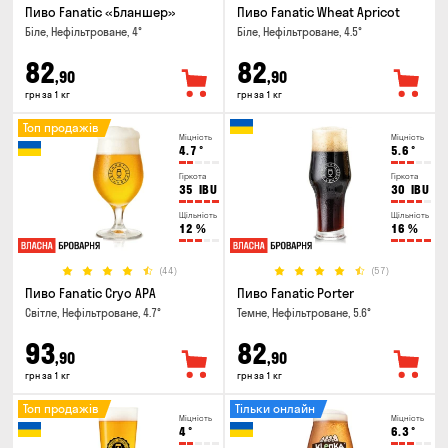
Пиво Fanatic «Бланшер»
Пиво Fanatic Wheat Apricot
Біле, Нефільтроване, 4°
Біле, Нефільтроване, 4.5°
82
82
,90
,90
грн за 1 кг
грн за 1 кг
Топ продажів
Міцність
Міцність
4.7
°
5.6
°
Гіркота
Гіркота
35
IBU
30
IBU
Щільність
Щільність
12
%
16
%
(44)
(57)
Пиво Fanatic Cryo APA
Пиво Fanatic Porter
Світле, Нефільтроване, 4.7°
Темне, Нефільтроване, 5.6°
93
82
,90
,90
грн за 1 кг
грн за 1 кг
Топ продажів
Тільки онлайн
Міцність
Міцність
4
°
6.3
°