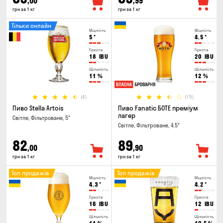
,00
,99
грн за 1 кг
грн за 1 кг
Тільки онлайн
Міцність
Міцність
5
°
4.5
°
Гіркота
Гіркота
18
IBU
20
IBU
Щільність
Щільність
11
%
12
%
(4)
(15)
Пиво Stella Artois
Пиво Fanatic БОТЕ преміум
лагер
Світле, Фільтроване, 5°
Світле, Фільтроване, 4.5°
82
89
,00
,90
грн за 1 кг
грн за 1 кг
Топ продажів
Топ продажів
Міцність
Міцність
4.3
°
4.2
°
Гіркота
Гіркота
16
IBU
12
IBU
Щільність
Щільність