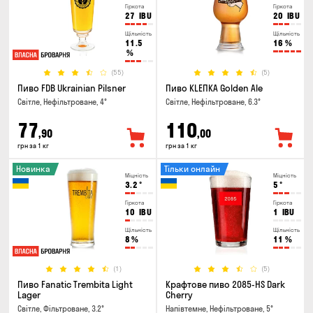
Гіркота
Гіркота
27
IBU
20
IBU
Щільність
Щільність
11.5
16
%
%
(55)
(5)
Пиво FDB Ukrainian Pilsner
Пиво KLEПКА Golden Ale
Світле, Нефільтроване, 4°
Світле, Нефільтроване, 6.3°
77
110
,90
,00
грн за 1 кг
грн за 1 кг
Новинка
Тільки онлайн
Міцність
Міцність
3.2
°
5
°
Гіркота
Гіркота
10
IBU
1
IBU
Щільність
Щільність
8
%
11
%
(1)
(5)
Пиво Fanatic Trembita Light
Крафтове пиво 2085-HS Dark
Lager
Cherry
Світле, Фільтроване, 3.2°
Напівтемне, Нефільтроване, 5°