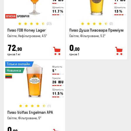
Щільність
Щільність
11.7
%
13
%
(23)
(2)
Пиво FDB Honey Lager
Пиво Душа Пивовара Преміум
Світле, Нефільтроване, 4.5°
Світле, Фільтроване, 5.2°
72
0
,90
,00
грн за 1 кг
грн за 1
Тільки онлайн
Міцність
Новинка
5
°
Гіркота
26
IBU
Щільність
11.5
%
(1)
Пиво Volfas Engelman APA
Світле, Фільтроване, 5°
0