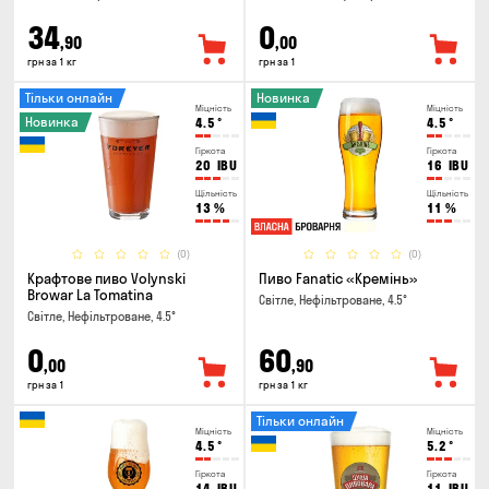
34
0
,90
,00
грн за 1 кг
грн за 1
Тільки онлайн
Новинка
Міцність
Міцність
Новинка
4.5
°
4.5
°
Гіркота
Гіркота
20
IBU
16
IBU
Щільність
Щільність
13
%
11
%
(0)
(0)
Крафтове пиво Volynski
Пиво Fanatic «Кремінь»
Browar La Tomatina
Світле, Нефільтроване, 4.5°
Світле, Нефільтроване, 4.5°
0
60
,00
,90
грн за 1
грн за 1 кг
Тільки онлайн
Міцність
Міцність
4.5
°
5.2
°
Гіркота
Гіркота
14
IBU
11
IBU