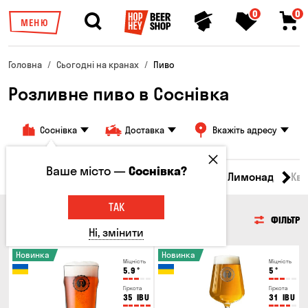
0
0
МЕНЮ
Головна
Сьогодні на кранах
Пиво
Розливне пиво в Соснівка
Соснівка
Доставка
Вкажіть адресу
Ваше місто —
Соснівка?
Всі товари
Пиво
Сидр
Вино
Лимонад
Кв
ТАК
ПИВО
ФІЛЬТР
Ні, змінити
Новинка
Новинка
Міцність
Міцність
5.9
°
5
°
Гіркота
Гіркота
35
IBU
31
IBU