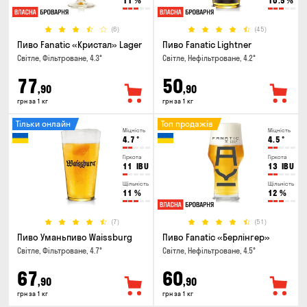
11
%
10.5
%
(6)
(45)
Пиво Fanatic «Кристал» Lager
Пиво Fanatic Lightner
Світле, Фільтроване, 4.3°
Світле, Нефільтроване, 4.2°
77
50
,90
,90
грн за 1 кг
грн за 1 кг
Тільки онлайн
Топ продажів
Міцність
Міцність
4.7
°
4.5
°
Гіркота
Гіркота
11
IBU
13
IBU
Щільність
Щільність
11
%
12
%
(7)
(51)
Пиво Уманьпиво Waissburg
Пиво Fanatic «Берлінгер»
Світле, Фільтроване, 4.7°
Світле, Нефільтроване, 4.5°
67
60
,90
,90
грн за 1 кг
грн за 1 кг