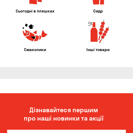
Сьогодні в пляшках
Сидр
Смаколики
Інші товари
Дізнавайтеся першим
про наші новинки та акції