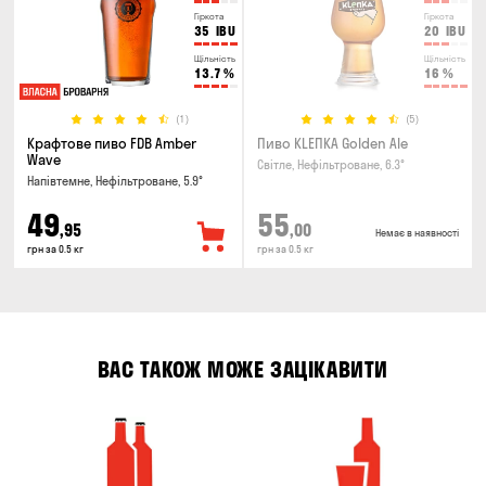
Гіркота
Гіркота
35
IBU
20
IBU
Щільність
Щільність
13.7
%
16
%
(1)
(5)
Крафтове пиво FDB Amber
Пиво KLEПКА Golden Ale
Wave
Світле, Нефільтроване, 6.3°
Напівтемне, Нефільтроване, 5.9°
49
55
,95
,00
Немає в наявності
грн за 0.5 кг
грн за 0.5 кг
ВАС ТАКОЖ МОЖЕ ЗАЦІКАВИТИ