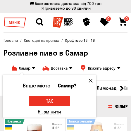
🚚 Безкоштовна доставка від 700 грн
⚡Привеземо до 90 хвилин
0
0
МЕНЮ
Головна
Сьогодні на кранах
Крафтове 13 - 16
Розливне пиво в Самар
Самар
Доставка
Вкажіть адресу
Ваше місто —
Самар?
Всі товари
Пиво
Сидр
Вино
Лимонад
Кв
ТАК
ПИВО
ФІЛЬТР
Ні, змінити
Новинка
Тільки онлайн
Міцність
Міцність
5.9
°
6.3
°