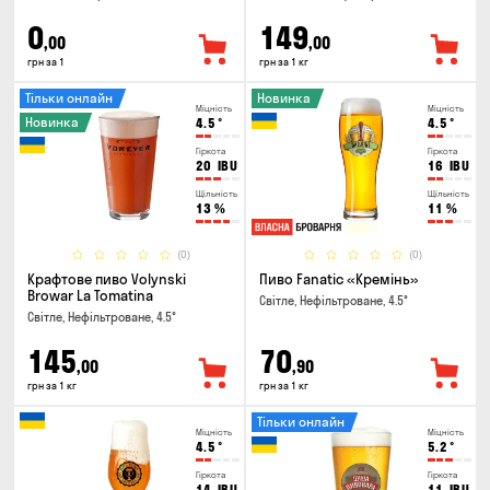
0
149
,00
,00
грн за 1
грн за 1 кг
Тільки онлайн
Новинка
Міцність
Міцність
Новинка
4.5
°
4.5
°
Гіркота
Гіркота
20
IBU
16
IBU
Щільність
Щільність
13
%
11
%
(0)
(0)
Крафтове пиво Volynski
Пиво Fanatic «Кремінь»
Browar La Tomatina
Світле, Нефільтроване, 4.5°
Світле, Нефільтроване, 4.5°
145
70
,00
,90
грн за 1 кг
грн за 1 кг
Тільки онлайн
Міцність
Міцність
4.5
°
5.2
°
Гіркота
Гіркота
14
IBU
11
IBU