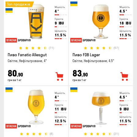
Топ продажів
Міцність
Міцність
4
°
4.5
°
Гіркота
Гіркота
9
IBU
18
IBU
Щільність
Щільність
11.5
%
11.5
%
(71)
(57)
Пиво Fanatic Allesgut
Пиво FDB Lager
Світле, Нефільтроване, 4°
Світле, Нефільтроване, 4.5°
80
83
,90
,90
грн за 1 кг
грн за 1 кг
Міцність
Міцність
4
°
4.5
°
Гіркота
Гіркота
11
IBU
9
IBU
Щільність
Щільність
12.5
%
11.5
%
(8)
(21)