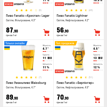
11
%
10.5
%
(6)
(45)
Пиво Fanatic «Кристал» Lager
Пиво Fanatic Lightner
Світле, Фільтроване, 4.3°
Світле, Нефільтроване, 4.2°
87
56
,90
,90
грн за 1 кг
грн за 1 кг
Тільки онлайн
Топ продажів
Міцність
Міцність
4.7
°
4.5
°
Гіркота
Гіркота
11
IBU
13
IBU
Щільність
Щільність
11
%
12
%
(7)
(51)
Пиво Уманьпиво Waissburg
Пиво Fanatic «Берлінгер»
Світле, Фільтроване, 4.7°
Світле, Нефільтроване, 4.5°
89
70
,90
,90
грн за 1 кг
грн за 1 кг