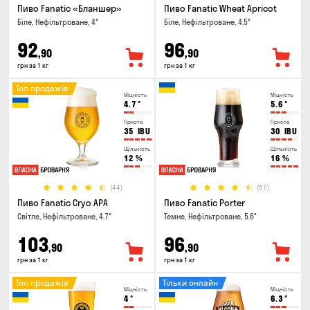
Пиво Fanatic «Бланшер»
Пиво Fanatic Wheat Apricot
Біле, Нефільтроване, 4°
Біле, Нефільтроване, 4.5°
92
96
,90
,90
грн за 1 кг
грн за 1 кг
Топ продажів
Міцність
Міцність
4.7
°
5.6
°
Гіркота
Гіркота
35
IBU
30
IBU
Щільність
Щільність
12
%
16
%
(44)
(57)
Пиво Fanatic Cryo APA
Пиво Fanatic Porter
Світле, Нефільтроване, 4.7°
Темне, Нефільтроване, 5.6°
103
96
,90
,90
грн за 1 кг
грн за 1 кг
Топ продажів
Тільки онлайн
Міцність
Міцність
4
°
6.3
°