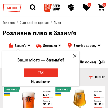
0
0
МЕНЮ
Головна
Сьогодні на кранах
Пиво
Розливне пиво в Зазим’я
Зазим’є
Доставка
Вкажіть адресу
Ваше місто —
Зазим’є?
Всі товари
Пиво
Сидр
Вино
Лимонад
Кв
ТАК
ПИВО
ФІЛЬТР
Ні, змінити
Новинка
Новинка
Міцність
Міцність
5.9
°
5
°
Гіркота
Гіркота
35
IBU
31
IBU