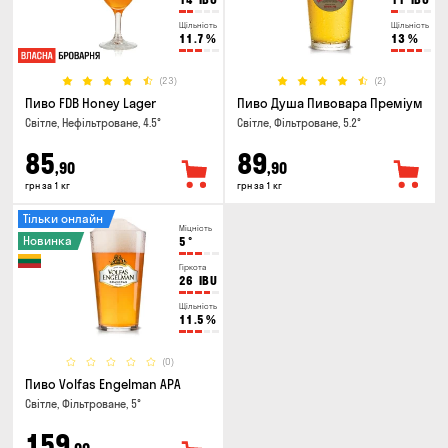
Щільність
Щільність
11.7
%
13
%
(23)
(2)
Пиво FDB Honey Lager
Пиво Душа Пивовара Преміум
Світле, Нефільтроване, 4.5°
Світле, Фільтроване, 5.2°
85
89
,90
,90
грн за 1 кг
грн за 1 кг
Тільки онлайн
Міцність
Новинка
5
°
Гіркота
26
IBU
Щільність
11.5
%
(0)
Пиво Volfas Engelman APA
Світле, Фільтроване, 5°
159