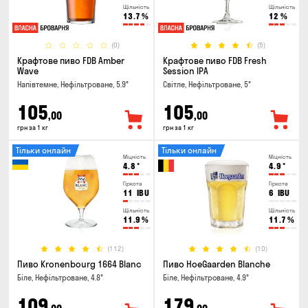
Щільність
Щільність
13.7
%
12
%
(0)
(5)
Крафтове пиво FDB Amber
Крафтове пиво FDB Fresh
Wave
Session IPA
Напівтемне, Нефільтроване, 5.9°
Світле, Нефільтроване, 5°
105
105
,00
,00
грн за 1 кг
грн за 1 кг
Тільки онлайн
Тільки онлайн
Міцність
Міцність
4.8
°
4.9
°
Гіркота
Гіркота
11
IBU
6
IBU
Щільність
Щільність
11.9
%
11.7
%
(112)
(10)
Пиво Kronenbourg 1664 Blanc
Пиво HoeGaarden Blanche
Біле, Нефільтроване, 4.8°
Біле, Нефільтроване, 4.9°
109
179