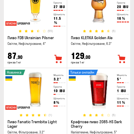
Гіркота
Гіркота
27
IBU
20
IBU
Щільність
Щільність
11.5
16
%
%
(55)
(5)
Пиво FDB Ukrainian Pilsner
Пиво KLEПКА Golden Ale
Світле, Нефільтроване, 4°
Світле, Нефільтроване, 6.3°
87
129
,90
,00
грн за 1 кг
грн за 1 кг
Новинка
Тільки онлайн
Міцність
Міцність
3.2
°
5
°
Гіркота
Гіркота
10
IBU
1
IBU
Щільність
Щільність
8
%
11
%
(1)
(5)
Пиво Fanatic Trembita Light
Крафтове пиво 2085-HS Dark
Lager
Cherry
Світле, Фільтроване, 3.2°
Напівтемне, Нефільтроване, 5°