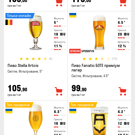
,00
,00
грн за 1 кг
грн за 1 кг
Тільки онлайн
Міцність
Міцність
5
°
4.5
°
Гіркота
Гіркота
18
IBU
20
IBU
Щільність
Щільність
11
%
12
%
(4)
(15)
Пиво Stella Artois
Пиво Fanatic БОТЕ преміум
лагер
Світле, Фільтроване, 5°
Світле, Фільтроване, 4.5°
105
99
,90
,90
грн за 1 кг
грн за 1 кг
Топ продажів
Топ продажів
Міцність
Міцність
4.3
°
4.2
°
Гіркота
Гіркота
16
IBU
12
IBU
Щільність
Щільність