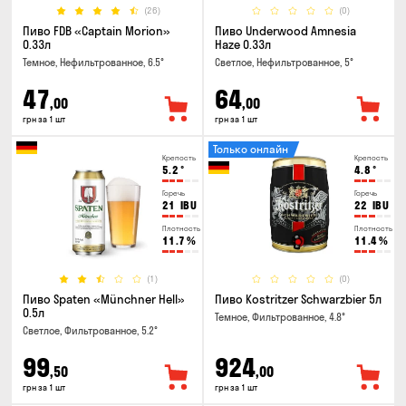
(26)
(0)
Пиво FDB «Captain Morion»
Пиво Underwood Amnesia
0.33л
Haze 0.33л
Темное, Нефильтрованное, 6.5°
Светлое, Нефильтрованное, 5°
47
64
,00
,00
грн за 1 шт
грн за 1 шт
Только онлайн
Крепость
Крепость
5.2
°
4.8
°
Горечь
Горечь
21
IBU
22
IBU
Плотность
Плотность
11.7
%
11.4
%
(1)
(0)
Пиво Spaten «Münchner Hell»
Пиво Kostritzer Schwarzbier 5л
0.5л
Темное, Фильтрованное, 4.8°
Светлое, Фильтрованное, 5.2°
99
924
,50
,00
грн за 1 шт
грн за 1 шт