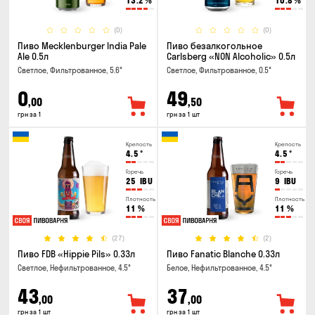
13.2
%
10.8
%
(0)
(0)
Пиво Mecklenburger India Pale
Пиво безалкогольное
Ale 0.5л
Carlsberg «NON Alcoholic» 0.5л
Светлое, Фильтрованное, 5.6°
Светлое, Фильтрованное, 0.5°
0
49
,00
,50
грн за 1
грн за 1 шт
Крепость
Крепость
4.5
°
4.5
°
Горечь
Горечь
25
IBU
9
IBU
Плотность
Плотность
11
%
11
%
(27)
(2)
Пиво FDB «Hippie Pils» 0.33л
Пиво Fanatic Blanche 0.33л
Светлое, Нефильтрованное, 4.5°
Белое, Нефильтрованное, 4.5°
43
37
,00
,00
грн за 1 шт
грн за 1 шт