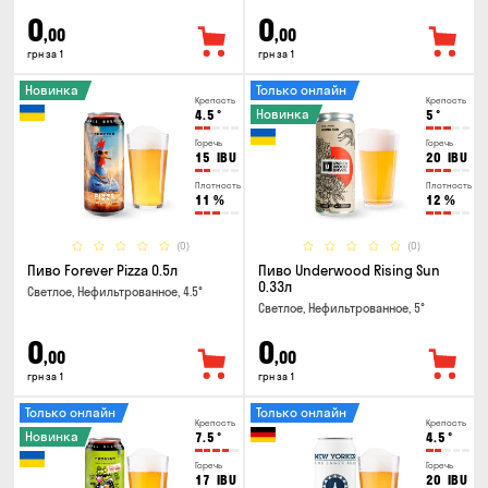
0
0
,00
,00
грн за 1
грн за 1
Новинка
Только онлайн
Крепость
Крепость
Новинка
4.5
°
5
°
Горечь
Горечь
15
IBU
20
IBU
Плотность
Плотность
11
%
12
%
(0)
(0)
Пиво Forever Pizza 0.5л
Пиво Underwood Rising Sun
0.33л
Светлое, Нефильтрованное, 4.5°
Светлое, Нефильтрованное, 5°
0
0
,00
,00
грн за 1
грн за 1
Только онлайн
Только онлайн
Крепость
Крепость
Новинка
7.5
°
4.5
°
Горечь
Горечь
17
IBU
20
IBU