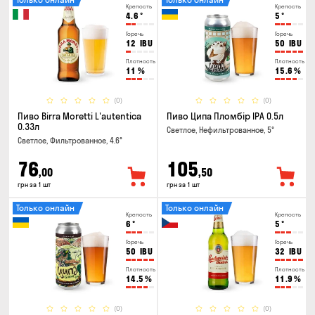
Крепость
Крепость
4.6
°
5
°
Горечь
Горечь
12
IBU
50
IBU
Плотность
Плотность
11
%
15.6
%
(0)
(0)
Пиво Birra Moretti L'autentica
Пиво Ципа Пломбір IPA 0.5л
0.33л
Светлое, Нефильтрованное, 5°
Светлое, Фильтрованное, 4.6°
76
105
,00
,50
грн за 1 шт
грн за 1 шт
Только онлайн
Только онлайн
Крепость
Крепость
6
°
5
°
Горечь
Горечь
50
IBU
32
IBU
Плотность
Плотность
14.5
%
11.9
%
(0)
(0)