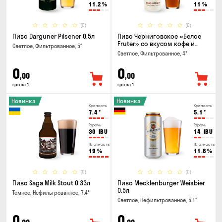
11.2
%
11
%
(0)
(0)
Пиво Darguner Pilsener 0.5л
Пиво Черниговское «Белое
Fruter» со вкусом кофе и
Светлое, Фильтрованное, 5°
апельсина 0.5 л
Светлое, Фильтрованное, 4°
0
0
,00
,00
грн за 1
грн за 1
Новинка
Новинка
Крепость
Крепость
7.4
°
5.1
°
Горечь
Горечь
30
IBU
14
IBU
Плотность
Плотность
19
%
11.8
%
(0)
(0)
Пиво Saga Milk Stout 0.33л
Пиво Mecklenburger Weisbier
0.5л
Темное, Нефильтрованное, 7.4°
Светлое, Нефильтрованное, 5.1°
0
0