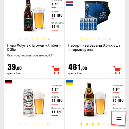
Крепость
4.4
°
Горечь
12
IBU
Плотность
12
%
(0)
(0)
Пиво Volynski Browar «Amber»
Набор пива Bavaria 0.5л х 6шт
0.35л
+ термосумка
Светлое, Нефильтрованное, 4.4°
39
461
,00
,00
грн за 1 шт
грн за 1 шт
Крепость
Крепость
4.8
°
4.9
°
Горечь
Горечь
23
IBU
10
IBU
Плотность
Плотность
11.8
%
11
%
(0)
(3)