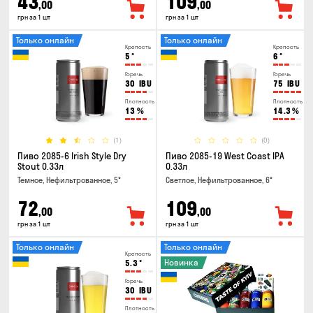
43
109
,00
,00
грн за 1 шт
грн за 1 шт
Только онлайн
Только онлайн
Крепость
Крепость
5
°
6
°
Горечь
Горечь
30
IBU
75
IBU
Плотность
Плотность
13
%
14.3
%
(1)
(0)
Пиво 2085-6 Irish Style Dry
Пиво 2085-19 West Coast IPA
Stout 0.33л
0.33л
Темное, Нефильтрованное, 5°
Светлое, Нефильтрованное, 6°
72
109
,00
,00
грн за 1 шт
грн за 1 шт
Только онлайн
Только онлайн
Крепость
Новинка
5.3
°
Горечь
30
IBU
Плотность