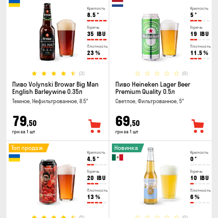
Крепость
Крепость
8.5
°
5
°
Горечь
Горечь
35
IBU
19
IBU
Плотность
Плотность
23
%
11.5
%
(3)
(0)
Пиво Volynski Browar Big Man
Пиво Heineken Lager Beer
English Barleywine 0.35л
Premium Quality 0.5л
Темное, Нефильтрованное, 8.5°
Светлое, Фильтрованное, 5°
79
69
,50
,50
грн за 1 шт
грн за 1 шт
Топ продаж
Новинка
Крепость
Крепость
4.5
°
0
°
Горечь
Горечь
20
IBU
10
IBU
Плотность
Плотность
13
%
6
%
(5)
(0)