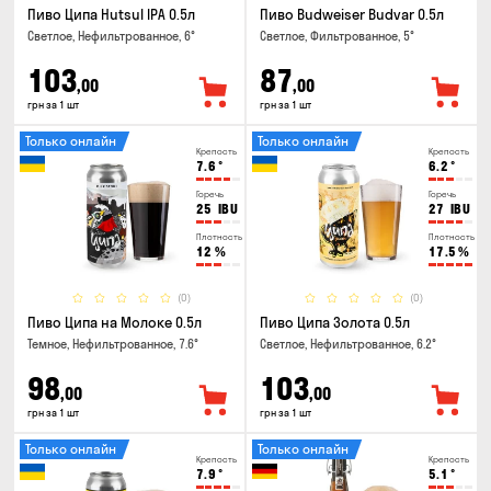
Пиво Ципа Hutsul IPA 0.5л
Пиво Budweiser Budvar 0.5л
Светлое, Нефильтрованное, 6°
Светлое, Фильтрованное, 5°
103
87
,00
,00
грн за 1 шт
грн за 1 шт
Только онлайн
Только онлайн
Крепость
Крепость
7.6
°
6.2
°
Горечь
Горечь
25
IBU
27
IBU
Плотность
Плотность
12
%
17.5
%
(0)
(0)
Пиво Ципа на Молоке 0.5л
Пиво Ципа Золота 0.5л
Темное, Нефильтрованное, 7.6°
Светлое, Нефильтрованное, 6.2°
98
103
,00
,00
грн за 1 шт
грн за 1 шт
Только онлайн
Только онлайн
Крепость
Крепость
7.9
°
5.1
°