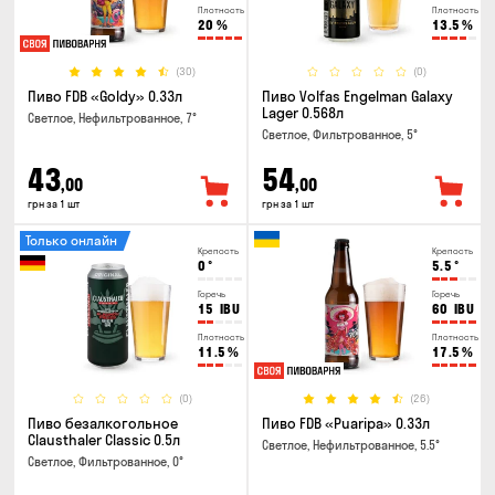
Плотность
Плотность
20
%
13.5
%
(30)
(0)
Пиво FDB «Goldy» 0.33л
Пиво Volfas Engelman Galaxy
Lager 0.568л
Светлое, Нефильтрованное, 7°
Светлое, Фильтрованное, 5°
43
54
,00
,00
грн за 1 шт
грн за 1 шт
Только онлайн
Крепость
Крепость
0
°
5.5
°
Горечь
Горечь
15
IBU
60
IBU
Плотность
Плотность
11.5
%
17.5
%
(0)
(26)
Пиво безалкогольное
Пиво FDB «Puaripa» 0.33л
Clausthaler Classic 0.5л
Светлое, Нефильтрованное, 5.5°
Светлое, Фильтрованное, 0°