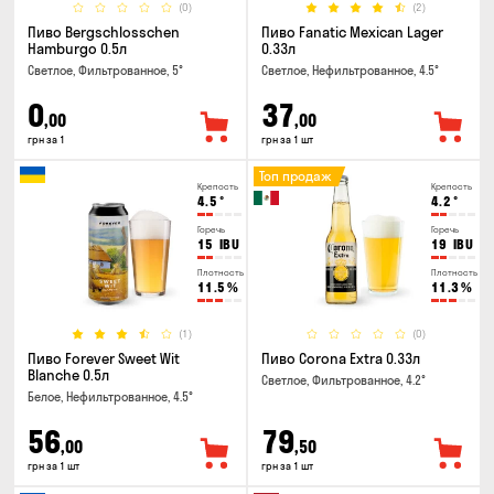
(0)
(2)
Пиво Bergschlosschen
Пиво Fanatic Mexican Lager
Hamburgo 0.5л
0.33л
Светлое, Фильтрованное, 5°
Светлое, Нефильтрованное, 4.5°
0
37
,00
,00
грн за 1
грн за 1 шт
Топ продаж
Крепость
Крепость
4.5
°
4.2
°
Горечь
Горечь
15
IBU
19
IBU
Плотность
Плотность
11.5
%
11.3
%
(1)
(0)
Пиво Forever Sweet Wit
Пиво Corona Extra 0.33л
Blanche 0.5л
Светлое, Фильтрованное, 4.2°
Белое, Нефильтрованное, 4.5°
56
79
,00
,50
грн за 1 шт
грн за 1 шт