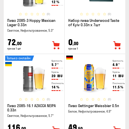
12
%
(0)
(0)
Пиво 2085-3 Hoppy Mexican
Набор пива Underwood Taste
Lager 0.33л
of Kyiv 0.33л x 7шт
Светлое, Нефильтрованное, 5.3°
72
0
,00
,00
грн за 1 шт
грн за 1
Только онлайн
Крепость
Крепость
5.7
°
4.9
°
Горечь
Горечь
20
IBU
11
IBU
Плотность
Плотность
14
%
11.5
%
(0)
(0)
Пиво 2085-16.1 AZACCA NEIPA
Пиво Oettinger Weissbier 0.5л
0.33л
Белое, Нефильтрованное, 4.9°
Светлое, Нефильтрованное, 5.7°
116
49
,00
,50