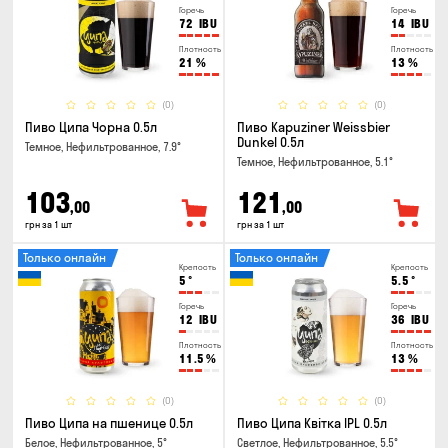
Горечь
Горечь
72
IBU
14
IBU
Плотность
Плотность
21
%
13
%
(0)
(0)
Пиво Ципа Чорна 0.5л
Пиво Kapuziner Weissbier
Dunkel 0.5л
Темное, Нефильтрованное, 7.9°
Темное, Нефильтрованное, 5.1°
103
121
,00
,00
грн за 1 шт
грн за 1 шт
Только онлайн
Только онлайн
Крепость
Крепость
5
°
5.5
°
Горечь
Горечь
12
IBU
36
IBU
Плотность
Плотность
11.5
%
13
%
(0)
(0)
Пиво Ципа на пшенице 0.5л
Пиво Ципа Квітка IPL 0.5л
Белое, Нефильтрованное, 5°
Светлое, Нефильтрованное, 5.5°