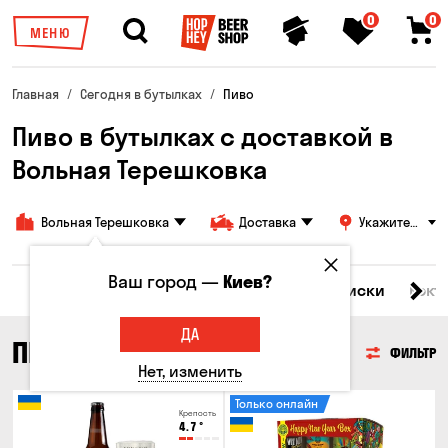
0
0
МЕНЮ
Главная
Сегодня в бутылках
Пиво
Пиво в бутылках с доставкой в
Вольная Терешковка
Вольная Терешковка
Доставка
Укажите
адрес
Ваш город —
Киев?
Все товары
Пиво
Сидр
Вино
Виски
Кокт
ДА
ПИВО
ФИЛЬТР
Нет, изменить
Только онлайн
Крепость
4.7
°