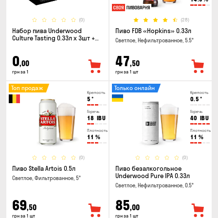
(0)
(28)
Набор пива Underwood
Пиво FDB «Hopkins» 0.33л
Culture Tasting 0.33л x 3шт +
Светлое, Нефильтрованное, 5.5°
бокал
0
47
,00
,50
грн за 1
грн за 1 шт
Топ продаж
Только онлайн
Крепость
Крепость
5
°
0.5
°
Горечь
Горечь
18
IBU
40
IBU
Плотность
Плотность
11
%
11
%
(0)
(0)
Пиво Stella Artois 0.5л
Пиво безалкогольное
Underwood Pure IPA 0.33л
Светлое, Фильтрованное, 5°
Светлое, Нефильтрованное, 0.5°
69
85
,50
,00
грн за 1 шт
грн за 1 шт