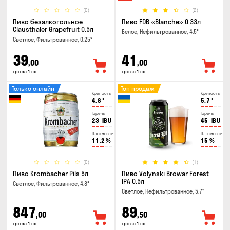
(0)
(2)
Пиво безалкогольное
Пиво FDB «Blanche» 0.33л
Clausthaler Grapefruit 0.5л
Белое, Нефильтрованное, 4.5°
Светлое, Фильтрованное, 0.25°
39
41
,00
,00
грн за 1 шт
грн за 1 шт
Только онлайн
Топ продаж
Крепость
Крепость
4.8
°
5.7
°
Горечь
Горечь
23
IBU
45
IBU
Плотность
Плотность
11.2
%
15
%
(0)
(1)
Пиво Krombacher Pils 5л
Пиво Volynski Browar Forest
IPA 0.5л
Светлое, Фильтрованное, 4.8°
Светлое, Нефильтрованное, 5.7°
847
89
,00
,50
грн за 1 шт
грн за 1 шт