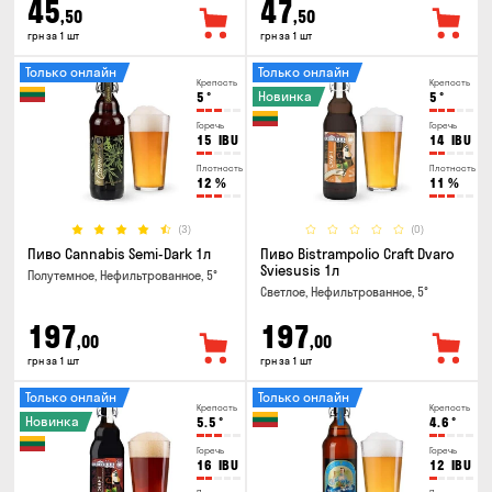
45
47
,50
,50
грн за 1 шт
грн за 1 шт
Только онлайн
Только онлайн
Крепость
Крепость
Новинка
5
°
5
°
Горечь
Горечь
15
IBU
14
IBU
Плотность
Плотность
12
%
11
%
(3)
(0)
Пиво Cannabis Semi-Dark 1л
Пиво Bistrampolio Craft Dvaro
Sviesusis 1л
Полутемное, Нефильтрованное, 5°
Светлое, Нефильтрованное, 5°
197
197
,00
,00
грн за 1 шт
грн за 1 шт
Только онлайн
Только онлайн
Крепость
Крепость
Новинка
5.5
°
4.6
°
Горечь
Горечь
16
IBU
12
IBU