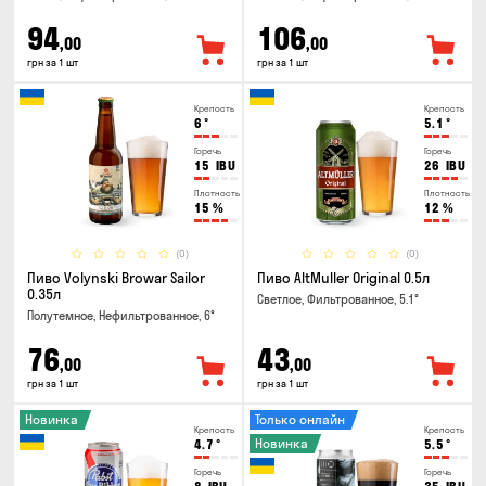
94
106
,00
,00
грн за 1 шт
грн за 1 шт
Крепость
Крепость
6
°
5.1
°
Горечь
Горечь
15
IBU
26
IBU
Плотность
Плотность
15
%
12
%
(0)
(0)
Пиво Volynski Browar Sailor
Пиво AltMuller Original 0.5л
0.35л
Светлое, Фильтрованное, 5.1°
Полутемное, Нефильтрованное, 6°
76
43
,00
,00
грн за 1 шт
грн за 1 шт
Новинка
Только онлайн
Крепость
Крепость
Новинка
4.7
°
5.5
°
Горечь
Горечь