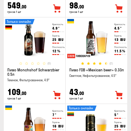
549
98
,00
,00
грн за 1 шт
грн за 1 шт
Только онлайн
Крепость
Крепость
4.9
°
4.5
°
Горечь
Горечь
25
IBU
13
IBU
Плотность
Плотность
12
%
11.5
%
(0)
(2)
Пиво Monchshof Schwarzbier
Пиво FDB «Mexican beer» 0.33л
0.5л
Светлое, Нефильтрованное, 4.5°
Темное, Фильтрованное, 4.9°
109
43
,00
,00
грн за 1 шт
грн за 1 шт
Только онлайн
Крепость
Крепость
7
°
5
°
Горечь
Горечь
16
IBU
25
IBU