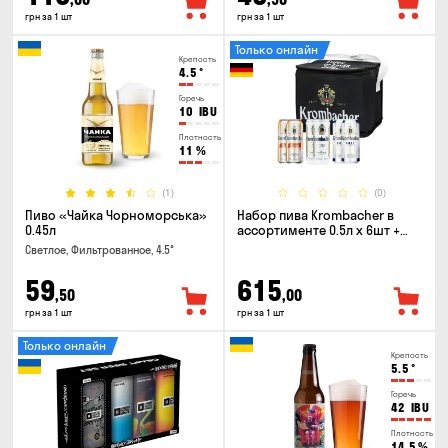
грн за 1 шт
грн за 1 шт
Только онлайн
Крепость
4.5
°
Горечь
10
IBU
Плотность
11
%
(1)
(0)
Пиво «Чайка Чорноморська»
Набор пива Krombacher в
0.45л
ассортименте 0.5л х 6шт +
термосумка
Светлое, Фильтрованное, 4.5°
59
615
,50
,00
грн за 1 шт
грн за 1 шт
Только онлайн
Крепость
5.5
°
Горечь
42
IBU
Плотность
14.5
%