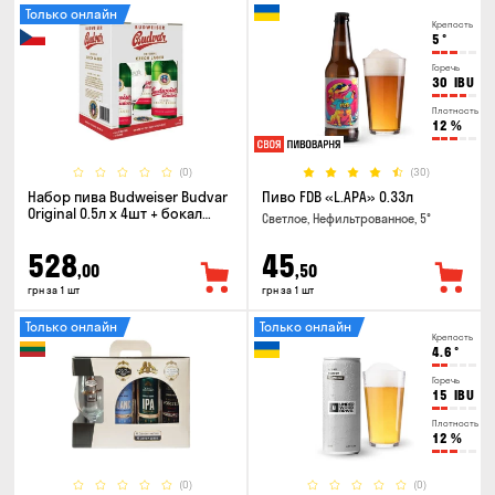
Только онлайн
Крепость
5
°
Горечь
30
IBU
Плотность
12
%
(0)
(30)
Набор пива Budweiser Budvar
Пиво FDB «L.APA» 0.33л
Original 0.5л х 4шт + бокал
Светлое, Нефильтрованное, 5°
0.33л
528
45
,00
,50
грн за 1 шт
грн за 1 шт
Только онлайн
Только онлайн
Крепость
4.6
°
Горечь
15
IBU
Плотность
12
%
(0)
(0)