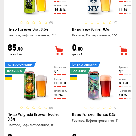
Плотность
Плотность
16.8
%
11
%
(0)
(0)
Пиво Forever Brat 0.5л
Пиво New Yorker 0.5л
Светлое, Нефильтрованное, 7.5°
Светлое, Фильтрованное, 4.5°
85
0
,50
,00
грн за 1 шт
грн за 1
Только онлайн
Только онлайн
Крепость
Крепость
Новинка
Новинка
8
°
4
°
Горечь
Горечь
60
IBU
8
IBU
Плотность
Плотность
20
%
10
%
(0)
(0)
Пиво Volynski Browar Twelve
Пиво Forever Bones 0.5л
0.5л
Светлое, Нефильтрованное, 4°
Светлое, Нефильтрованное, 8°