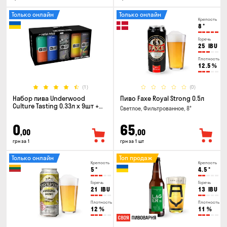
Только онлайн
Только онлайн
Крепость
8
°
Горечь
25
IBU
Плотность
12.5
%
(1)
(0)
Набор пива Underwood
Пиво Faxe Royal Strong 0.5л
Culture Tasting 0.33л x 9шт +
Светлое, Фильтрованное, 8°
бокал
0
65
,00
,00
грн за 1
грн за 1 шт
Только онлайн
Топ продаж
Крепость
Крепость
5
°
4.5
°
Горечь
Горечь
21
IBU
13
IBU
Плотность
Плотность
12
%
11
%