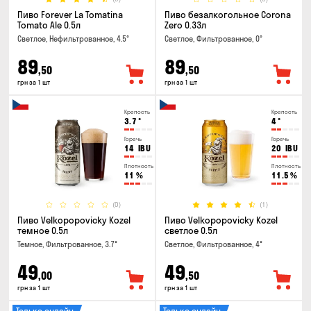
Пиво Forever La Tomatina
Пиво безалкогольное Corona
Tomato Ale 0.5л
Zero 0.33л
Светлое, Нефильтрованное, 4.5°
Светлое, Фильтрованное, 0°
89
89
,50
,50
грн за 1 шт
грн за 1 шт
Крепость
Крепость
3.7
°
4
°
Горечь
Горечь
14
IBU
20
IBU
Плотность
Плотность
11
%
11.5
%
(0)
(1)
Пиво Velkopopovicky Kozel
Пиво Velkopopovicky Kozel
темное 0.5л
светлое 0.5л
Темное, Фильтрованное, 3.7°
Светлое, Фильтрованное, 4°
49
49
,00
,50
грн за 1 шт
грн за 1 шт
Только онлайн
Только онлайн