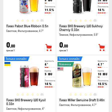
8
IBU
35
IBU
Плотность
Плотность
11.5
%
14
%
(0)
(0)
Пиво Pabst Blue Ribbon 0.5л
Пиво SHO Brewery ШО Sukhoy
Cherniy 0.33л
Светлое, Фильтрованное, 4.7°
Темное, Нефильтрованное, 5.5°
0
0
,00
,00
грн за 1
грн за 1
Только онлайн
Только онлайн
Крепость
Крепость
Новинка
4
°
4.7
°
Горечь
Горечь
5
IBU
10
IBU
Плотность
Плотность
14
%
10.5
%
(0)
(0)
Пиво SHO Brewery ШО Kysil
Пиво Miller Genuine Draft 0.48л
0.33л
Светлое, Фильтрованное, 4.7°
Светлое, Нефильтрованное, 4°