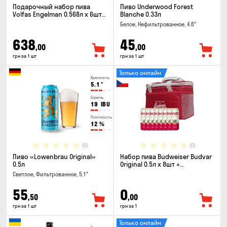
Подарочный набор пива
Пиво Underwood Forest
Volfas Engelman 0.568л x 6шт +
Blanche 0.33л
бокал 0.568л
Белое, Нефильтрованное, 4.6°
638
45
,00
,00
грн за 1 шт
грн за 1 шт
Только онлайн
Крепость
5.1
°
Горечь
19
IBU
Плотность
12
%
(0)
(0)
Пиво «Lowenbrau Original»
Набор пива Budweiser Budvar
0.5л
Original 0.5л x 8шт +
термосумка
Светлое, Фильтрованное, 5.1°
55
0
,50
,00
грн за 1 шт
грн за 1
Только онлайн