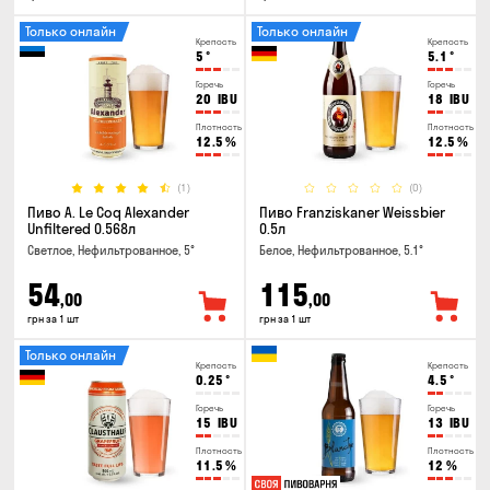
Только онлайн
Только онлайн
Крепость
Крепость
5
°
5.1
°
Горечь
Горечь
20
IBU
18
IBU
Плотность
Плотность
12.5
%
12.5
%
(1)
(0)
Пиво A. Le Coq Alexander
Пиво Franziskaner Weissbier
Unfiltered 0.568л
0.5л
Светлое, Нефильтрованное, 5°
Белое, Нефильтрованное, 5.1°
54
115
,00
,00
грн за 1 шт
грн за 1 шт
Только онлайн
Крепость
Крепость
0.25
°
4.5
°
Горечь
Горечь
15
IBU
13
IBU
Плотность
Плотность
11.5
%
12
%