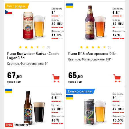
Топ продаж
Крепость
Крепость
5
°
6.8
°
Горечь
Горечь
32
IBU
12
IBU
Плотность
Плотность
11.9
%
17
%
(1)
(3)
Пиво Budweiser Budvar Czech
Пиво ППБ «Авторське» 0.5л
Lager 0.5л
Светлое, Фильтрованное, 6.8°
Светлое, Фильтрованное, 5°
67
65
,50
,50
грн за 1 шт
грн за 1 шт
Только онлайн
Крепость
Крепость
6.5
°
5
°
Горечь
Горечь
22
IBU
42
IBU
Плотность
Плотность
18
%
13.5
%