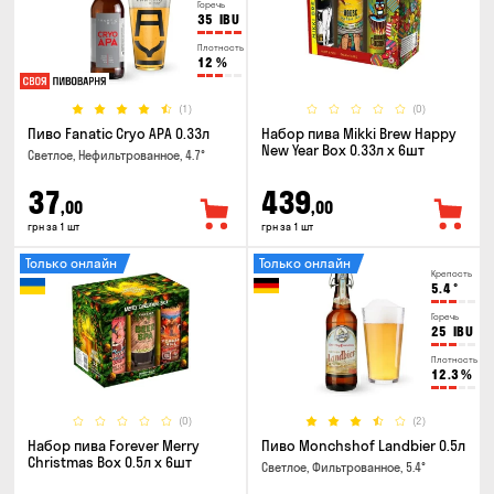
Горечь
35
IBU
Плотность
12
%
(1)
(0)
Пиво Fanatic Cryo APA 0.33л
Набор пива Mikki Brew Happy
New Year Box 0.33л x 6шт
Светлое, Нефильтрованное, 4.7°
37
439
,00
,00
грн за 1 шт
грн за 1 шт
Только онлайн
Только онлайн
Крепость
5.4
°
Горечь
25
IBU
Плотность
12.3
%
(0)
(2)
Набор пива Forever Merry
Пиво Monchshof Landbier 0.5л
Christmas Box 0.5л x 6шт
Светлое, Фильтрованное, 5.4°