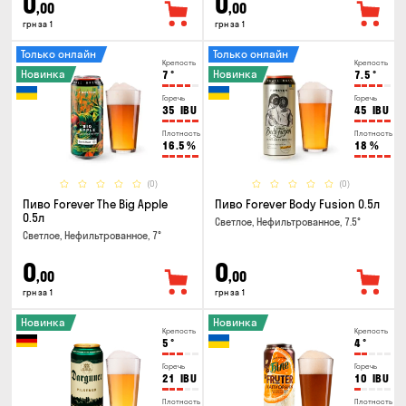
0
0
,00
,00
грн за 1
грн за 1
Только онлайн
Только онлайн
Крепость
Крепость
Новинка
Новинка
7
°
7.5
°
Горечь
Горечь
35
IBU
45
IBU
Плотность
Плотность
16.5
%
18
%
(0)
(0)
Пиво Forever The Big Apple
Пиво Forever Body Fusion 0.5л
0.5л
Светлое, Нефильтрованное, 7.5°
Светлое, Нефильтрованное, 7°
0
0
,00
,00
грн за 1
грн за 1
Новинка
Новинка
Крепость
Крепость
5
°
4
°
Горечь
Горечь
21
IBU
10
IBU
Плотность
Плотность