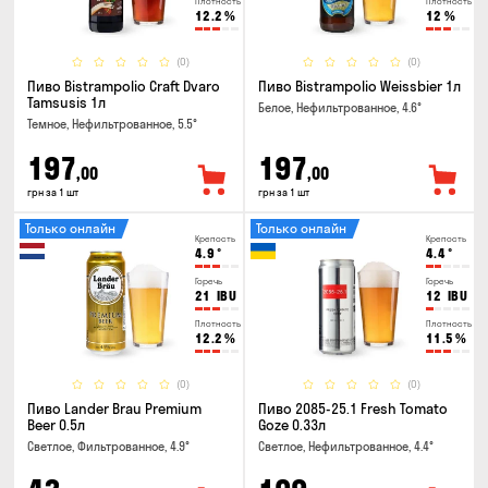
Плотность
Плотность
12.2
%
12
%
(0)
(0)
Пиво Bistrampolio Craft Dvaro
Пиво Bistrampolio Weissbier 1л
Tamsusis 1л
Белое, Нефильтрованное, 4.6°
Темное, Нефильтрованное, 5.5°
197
197
,00
,00
грн за 1 шт
грн за 1 шт
Только онлайн
Только онлайн
Крепость
Крепость
4.9
°
4.4
°
Горечь
Горечь
21
IBU
12
IBU
Плотность
Плотность
12.2
%
11.5
%
(0)
(0)
Пиво Lander Brau Premium
Пиво 2085-25.1 Fresh Tomato
Beer 0.5л
Goze 0.33л
Светлое, Фильтрованное, 4.9°
Светлое, Нефильтрованное, 4.4°