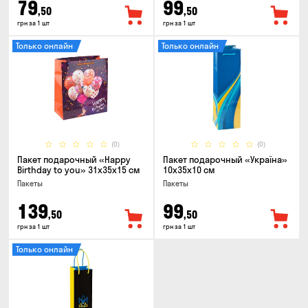
79
99
,50
,50
грн за 1 шт
грн за 1 шт
Только онлайн
Только онлайн
(0)
(0)
Пакет подарочный «Happy
Пакет подарочный «Україна»
Birthday to you» 31x35x15 cм
10x35x10 см
Пакеты
Пакеты
139
99
,50
,50
грн за 1 шт
грн за 1 шт
Только онлайн