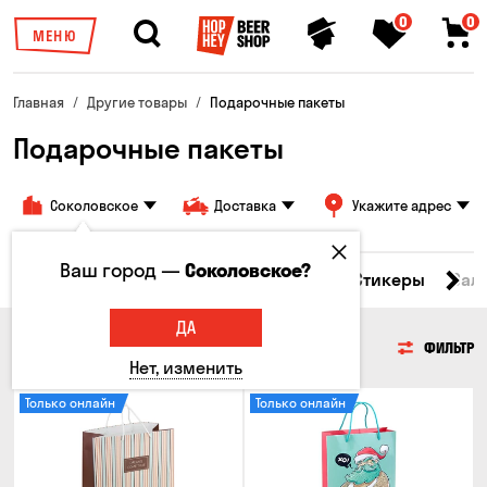
0
0
МЕНЮ
Главная
Другие товары
Подарочные пакеты
Подарочные пакеты
Соколовское
Доставка
Укажите адрес
Ваш город —
Соколовское?
ужки
Брелоки
Подарочные пакеты
Стикеры
Сал
ДА
ПОДАРОЧНЫЕ ПАКЕТЫ
ФИЛЬТР
Нет, изменить
Только онлайн
Только онлайн