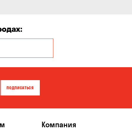
родах:
Гнедин
Каменское
Красноселка
Марьяновка
ПОДПИСАТЬСЯ
Светлое
Фонтанка
ям
Компания