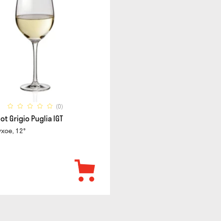
(0)
ot Grigio Puglia IGT
хое, 12°