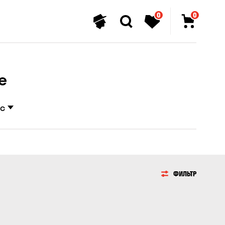
0
0
е
ес
ФИЛЬТР