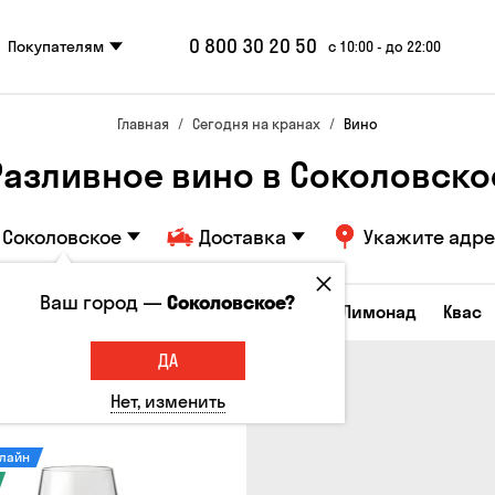
0 800 30 20 50
Покупателям
с 10:00 - до 22:00
Главная
Сегодня на кранах
Вино
Разливное вино в Соколовско
Соколовское
Доставка
Укажите адр
Ваш город —
Соколовское?
Все товары
Пиво
Сидр
Вино
Лимонад
Квас
ДА
Нет, изменить
нлайн