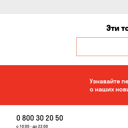
Эти т
Авангард
Гора
Киев
Кривой Рог
Узнавайте п
о наших нов
Николаев
Сухой Лиман
Черноморск
0 800 30 20 50
с 10:00 - до 22:00