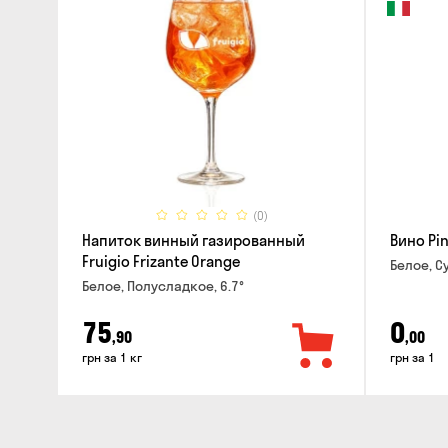
(0)
Напиток винный газированный
Вино Pin
Fruigio Frizante Orange
Белое, Су
Белое, Полусладкое, 6.7°
75
0
,90
,00
грн за 1 кг
грн за 1