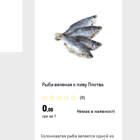
сайте
Рыба вяленая к пиву Плотва
(0)
0
,00
Немає в наявності
грн за 1
Солоноватая рыба является одной из