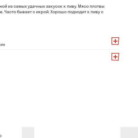
ной из самых удачных закусок к пиву. Мясо плотвы
е. Часто бывает с икрой. Хорошо подходит к пиву с
мин
 заказа — 200 грн
ит от суммы всего заказа:
его заказа — 250 грн
139 грн
 до 30 мин
99 грн
брать из магазина в удобное для Вас время
79 грн
бесплатно
айте и в магазине
нут
влиять воздушные тревоги
о