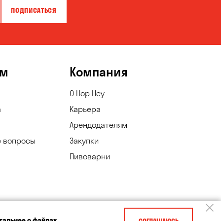
ПОДПИСАТЬСЯ
ям
Компания
О Hop Hey
а
Карьера
Арендодателям
е вопросы
Закупки
Пивоварни
тальнее о файлах