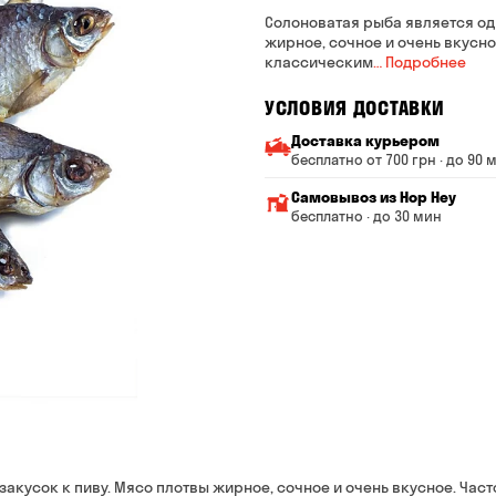
Солоноватая рыба является од
жирное, сочное и очень вкусно
классическим
… Подробнее
УСЛОВИЯ ДОСТАВКИ
Доставка курьером
бесплатно от 700 грн · до 90 
Минимальная сумма всего
Самовывоз из Hop Hey
Стоимость доставки завис
бесплатно · до 30 мин
От 200 до 299 грн
Минимальная сумма вс
Время сборки заказа —
От 300 до 399 грн
Можете без очереди за
От 400 до 699 грн
Оплата:
наличными в магазине
От 700 грн
банковской картой на с
Срок доставки — до 90 ми
*на время доставки могут 
Оплата:
наличными курьеру
акусок к пиву. Мясо плотвы жирное, сочное и очень вкусное. Част