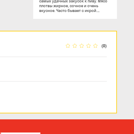
самых удачных закусок к пиву. Мясо
плотвы жирное, сочное и очень
вкусное. Часто бывает с икрой.
Хорошо подходит к пиву с
классическим вкусом.
Энергетическая ценность на 100 г 148
ккал Белки - 22,2 Жиры - 5 Углеводы - 3
(0)