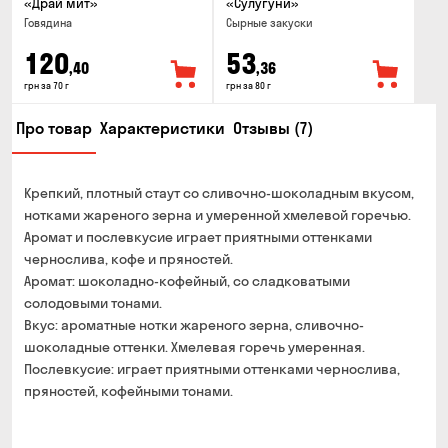
«Драй мит»
«Сулугуни»
Говядина
Cырные закуски
120
53
,40
,36
грн за 70 г
грн за 80 г
Про товар
Характеристики
Отзывы (7)
Крепкий, плотный стаут со сливочно-шоколадным вкусом,
нотками жареного зерна и умеренной хмелевой горечью.
Аромат и послевкусие играет приятными оттенками
чернослива, кофе и пряностей.
Аромат: шоколадно-кофейный, со сладковатыми
солодовыми тонами.
Вкус: ароматные нотки жареного зерна, сливочно-
шоколадные оттенки. Хмелевая горечь умеренная.
Послевкусие: играет приятными оттенками чернослива,
пряностей, кофейными тонами.