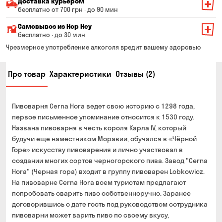
Доставка курьером
бесплатно от 700 грн · до 90 мин
Минимальная сумма всего заказа — 200 грн
Самовывоз из Hop Hey
Стоимость доставки зависит от суммы всего заказа:
бесплатно · до 30 мин
От 200 до 299 грн
Минимальная сумма всего заказа — 250 грн
139 грн
Чрезмерное употребление алкоголя вредит вашему здоровью
Время сборки заказа — до 30 мин
От 300 до 399 грн
99 грн
Про товар
Характеристики
Отзывы (2)
Можете без очереди забрать из магазина в удобное
От 400 до 699 грн
79 грн
для Вас время
Оплата:
От 700 грн
бесплатно
Пивоварня Cerna Hora ведет свою историю с 1298 года,
наличными в магазине
Срок доставки — до 90 минут
первое письменное упоминание относится к 1530 году.
банковской картой на сайте и в магазине
Названа пивоварня в честь короля Карла IV, который
*на время доставки могут влиять воздушные тревоги
Оплата:
будучи еще наместником Моравии, обучался в «Чёрной
наличными курьеру
Горе» искусству пивоварения и лично участвовал в
создании многих сортов черногорского пива. Завод "Cerna
банковской картой на сайте
Hora" (Черная гора) входит в группу пивоварен Lobkowicz.
На пивоварне Cerna Hora всем туристам предлагают
попробовать сварить пиво собственноручно. Заранее
договорившись о дате гость под руководством сотрудника
пивоварни может варить пиво по своему вкусу,