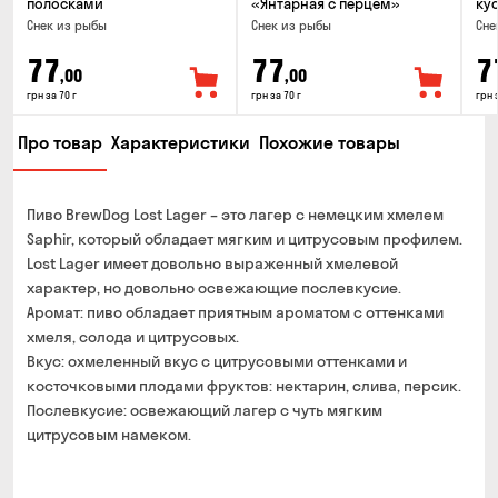
полосками
«Янтарная с перцем»
ку
Снек из рыбы
Снек из рыбы
Сне
77
77
7
,00
,00
грн за 70 г
грн за 70 г
грн 
Про товар
Характеристики
Похожие товары
Пиво BrewDog Lost Lager – это лагер с немецким хмелем
Saphir, который обладает мягким и цитрусовым профилем.
Lost Lager имеет довольно выраженный хмелевой
характер, но довольно освежающие послевкусие.
Аромат: пиво обладает приятным ароматом с оттенками
хмеля, солода и цитрусовых.
Вкус: охмеленный вкус с цитрусовыми оттенками и
косточковыми плодами фруктов: нектарин, слива, персик.
Послевкусие: освежающий лагер с чуть мягким
цитрусовым намеком.