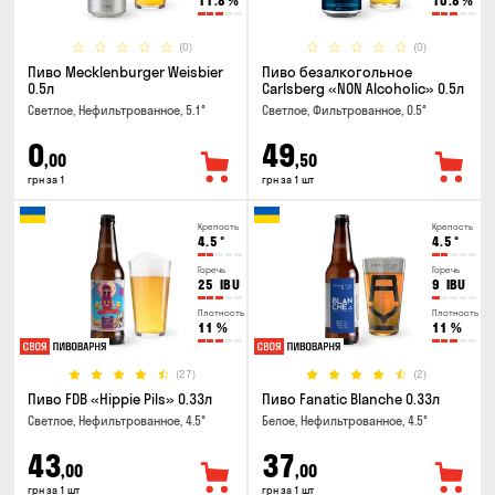
11.8
%
10.8
%
(0)
(0)
Пиво Mecklenburger Weisbier
Пиво безалкогольное
0.5л
Carlsberg «NON Alcoholic» 0.5л
Светлое, Нефильтрованное, 5.1°
Светлое, Фильтрованное, 0.5°
0
49
,00
,50
грн за 1
грн за 1 шт
Крепость
Крепость
4.5
°
4.5
°
Горечь
Горечь
25
IBU
9
IBU
Плотность
Плотность
11
%
11
%
(27)
(2)
Пиво FDB «Hippie Pils» 0.33л
Пиво Fanatic Blanche 0.33л
Светлое, Нефильтрованное, 4.5°
Белое, Нефильтрованное, 4.5°
43
37
,00
,00
грн за 1 шт
грн за 1 шт