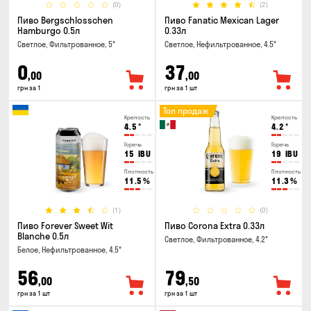
(0)
(2)
Пиво Bergschlosschen
Пиво Fanatic Mexican Lager
Hamburgo 0.5л
0.33л
Светлое, Фильтрованное, 5°
Светлое, Нефильтрованное, 4.5°
0
37
,00
,00
грн за 1
грн за 1 шт
Топ продаж
Крепость
Крепость
4.5
°
4.2
°
Горечь
Горечь
15
IBU
19
IBU
Плотность
Плотность
11.5
%
11.3
%
(1)
(0)
Пиво Forever Sweet Wit
Пиво Corona Extra 0.33л
Blanche 0.5л
Светлое, Фильтрованное, 4.2°
Белое, Нефильтрованное, 4.5°
56
79
,00
,50
грн за 1 шт
грн за 1 шт