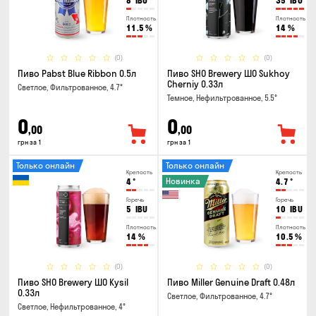
8
IBU
35
IBU
Плотность
Плотность
11.5
%
14
%
(0)
(0)
Пиво Pabst Blue Ribbon 0.5л
Пиво SHO Brewery ШО Sukhoy
Cherniy 0.33л
Светлое, Фильтрованное, 4.7°
Темное, Нефильтрованное, 5.5°
0
0
,00
,00
грн за 1
грн за 1
Только онлайн
Только онлайн
Крепость
Крепость
Новинка
4
°
4.7
°
Горечь
Горечь
5
IBU
10
IBU
Плотность
Плотность
14
%
10.5
%
(0)
(0)
Пиво SHO Brewery ШО Kysil
Пиво Miller Genuine Draft 0.48л
0.33л
Светлое, Фильтрованное, 4.7°
Светлое, Нефильтрованное, 4°