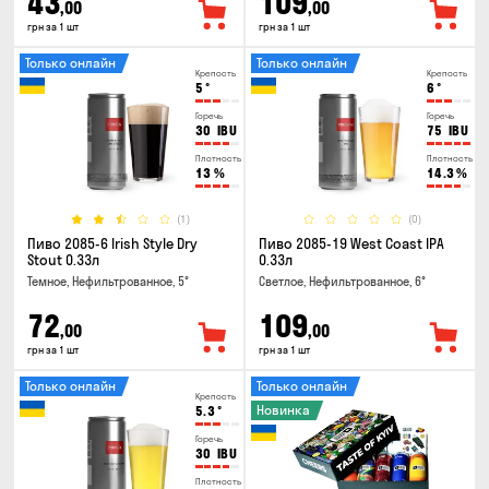
43
109
,00
,00
грн за 1 шт
грн за 1 шт
Только онлайн
Только онлайн
Крепость
Крепость
5
°
6
°
Горечь
Горечь
30
IBU
75
IBU
Плотность
Плотность
13
%
14.3
%
(1)
(0)
Пиво 2085-6 Irish Style Dry
Пиво 2085-19 West Coast IPA
Stout 0.33л
0.33л
Темное, Нефильтрованное, 5°
Светлое, Нефильтрованное, 6°
72
109
,00
,00
грн за 1 шт
грн за 1 шт
Только онлайн
Только онлайн
Крепость
Новинка
5.3
°
Горечь
30
IBU
Плотность