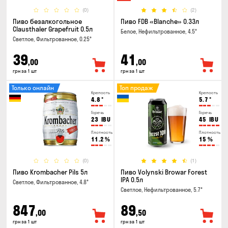
(0)
(2)
Пиво безалкогольное
Пиво FDB «Blanche» 0.33л
Clausthaler Grapefruit 0.5л
Белое, Нефильтрованное, 4.5°
Светлое, Фильтрованное, 0.25°
39
41
,00
,00
грн за 1 шт
грн за 1 шт
Только онлайн
Топ продаж
Крепость
Крепость
4.8
°
5.7
°
Горечь
Горечь
23
IBU
45
IBU
Плотность
Плотность
11.2
%
15
%
(0)
(1)
Пиво Krombacher Pils 5л
Пиво Volynski Browar Forest
IPA 0.5л
Светлое, Фильтрованное, 4.8°
Светлое, Нефильтрованное, 5.7°
847
89
,00
,50
грн за 1 шт
грн за 1 шт