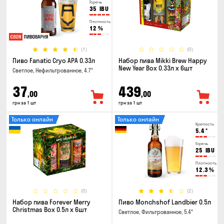
Горечь
35
IBU
Плотность
12
%
(1)
(0)
Пиво Fanatic Cryo APA 0.33л
Набор пива Mikki Brew Happy
New Year Box 0.33л x 6шт
Светлое, Нефильтрованное, 4.7°
37
439
,00
,00
грн за 1 шт
грн за 1 шт
Только онлайн
Только онлайн
Крепость
5.4
°
Горечь
25
IBU
Плотность
12.3
%
(0)
(2)
Набор пива Forever Merry
Пиво Monchshof Landbier 0.5л
Christmas Box 0.5л x 6шт
Светлое, Фильтрованное, 5.4°