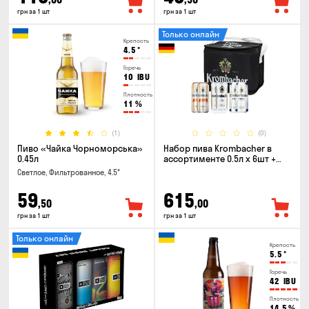
грн за 1 шт
грн за 1 шт
Только онлайн
Крепость
4.5
°
Горечь
10
IBU
Плотность
11
%
(1)
(0)
Пиво «Чайка Чорноморська»
Набор пива Krombacher в
0.45л
ассортименте 0.5л х 6шт +
термосумка
Светлое, Фильтрованное, 4.5°
59
615
,50
,00
грн за 1 шт
грн за 1 шт
Только онлайн
Крепость
5.5
°
Горечь
42
IBU
Плотность
14.5
%