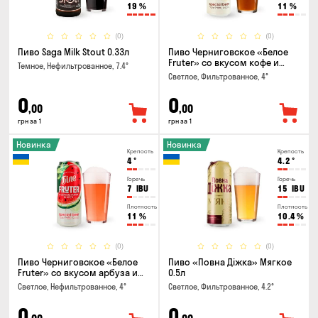
19
%
11
%
(0)
(0)
Пиво Saga Milk Stout 0.33л
Пиво Черниговское «Белое
Fruter» со вкусом кофе и
Темное, Нефильтрованное, 7.4°
апельсина 0.5 л
Светлое, Фильтрованное, 4°
0
0
,00
,00
грн за 1
грн за 1
Новинка
Новинка
Крепость
Крепость
4
°
4.2
°
Горечь
Горечь
7
IBU
15
IBU
Плотность
Плотность
11
%
10.4
%
(0)
(0)
Пиво Черниговское «Белое
Пиво «Повна Діжка» Мягкое
Fruter» со вкусом арбуза и
0.5л
мяты 0.5л
Светлое, Нефильтрованное, 4°
Светлое, Фильтрованное, 4.2°
0
0