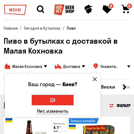
0
0
МЕНЮ
Главная
Сегодня в бутылках
Пиво
Пиво в бутылках с доставкой в
Малая Кохновка
Малая Кохновка
Доставка
Укажите
адрес
Ваш город —
Киев?
Все товары
Пиво
Сидр
Вино
Виски
Кокт
ДА
ПИВО
ФИЛЬТР
Нет, изменить
Только онлайн
Крепость
4.7
°