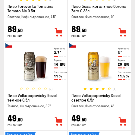
Пиво Forever La Tomatina
Пиво безалкогольное Corona
Tomato Ale 0.5л
Zero 0.33л
Светлое, Нефильтрованное, 4.5°
Светлое, Фильтрованное, 0°
89
89
,50
,50
грн за 1 шт
грн за 1 шт
Крепость
Крепость
3.7
°
4
°
Горечь
Горечь
14
IBU
20
IBU
Плотность
Плотность
11
%
11.5
%
(0)
(1)
Пиво Velkopopovicky Kozel
Пиво Velkopopovicky Kozel
темное 0.5л
светлое 0.5л
Темное, Фильтрованное, 3.7°
Светлое, Фильтрованное, 4°
49
49
,00
,50
грн за 1 шт
грн за 1 шт
Только онлайн
Только онлайн