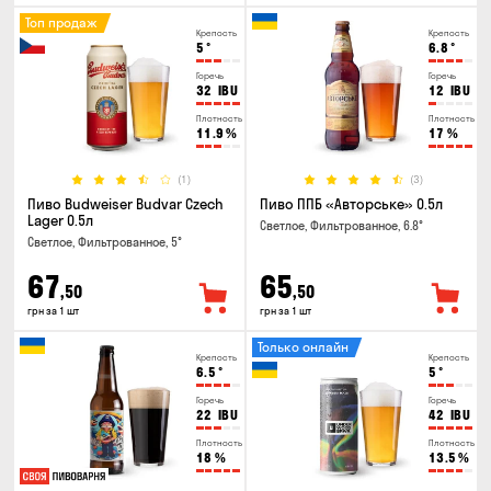
Топ продаж
Крепость
Крепость
5
°
6.8
°
Горечь
Горечь
32
IBU
12
IBU
Плотность
Плотность
11.9
%
17
%
(1)
(3)
Пиво Budweiser Budvar Czech
Пиво ППБ «Авторське» 0.5л
Lager 0.5л
Светлое, Фильтрованное, 6.8°
Светлое, Фильтрованное, 5°
67
65
,50
,50
грн за 1 шт
грн за 1 шт
Только онлайн
Крепость
Крепость
6.5
°
5
°
Горечь
Горечь
22
IBU
42
IBU
Плотность
Плотность
18
%
13.5
%