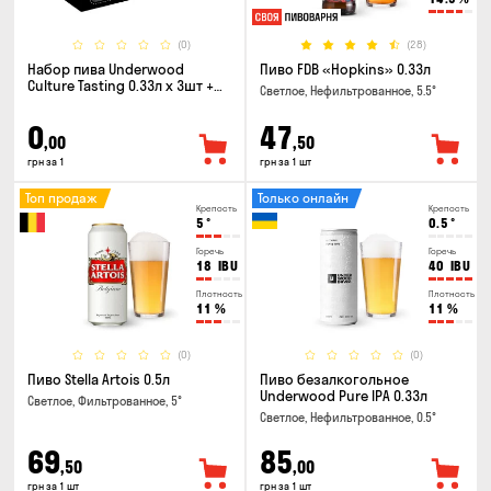
(0)
(28)
Набор пива Underwood
Пиво FDB «Hopkins» 0.33л
Culture Tasting 0.33л x 3шт +
Светлое, Нефильтрованное, 5.5°
бокал
0
47
,00
,50
грн за 1
грн за 1 шт
Топ продаж
Только онлайн
Крепость
Крепость
5
°
0.5
°
Горечь
Горечь
18
IBU
40
IBU
Плотность
Плотность
11
%
11
%
(0)
(0)
Пиво Stella Artois 0.5л
Пиво безалкогольное
Underwood Pure IPA 0.33л
Светлое, Фильтрованное, 5°
Светлое, Нефильтрованное, 0.5°
69
85
,50
,00
грн за 1 шт
грн за 1 шт