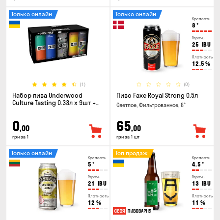
Только онлайн
Только онлайн
Крепость
8
°
Горечь
25
IBU
Плотность
12.5
%
(1)
(0)
Набор пива Underwood
Пиво Faxe Royal Strong 0.5л
Culture Tasting 0.33л x 9шт +
Светлое, Фильтрованное, 8°
бокал
0
65
,00
,00
грн за 1
грн за 1 шт
Только онлайн
Топ продаж
Крепость
Крепость
5
°
4.5
°
Горечь
Горечь
21
IBU
13
IBU
Плотность
Плотность
12
%
11
%