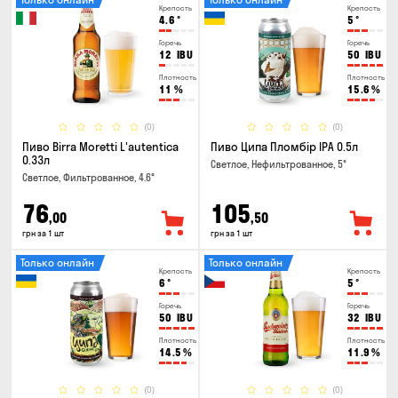
Крепость
Крепость
4.6
°
5
°
Горечь
Горечь
12
IBU
50
IBU
Плотность
Плотность
11
%
15.6
%
(0)
(0)
Пиво Birra Moretti L'autentica
Пиво Ципа Пломбір IPA 0.5л
0.33л
Светлое, Нефильтрованное, 5°
Светлое, Фильтрованное, 4.6°
76
105
,00
,50
грн за 1 шт
грн за 1 шт
Только онлайн
Только онлайн
Крепость
Крепость
6
°
5
°
Горечь
Горечь
50
IBU
32
IBU
Плотность
Плотность
14.5
%
11.9
%
(0)
(0)