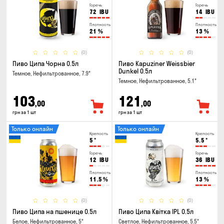
Горечь
Горечь
72
IBU
14
IBU
Плотность
Плотность
21
%
13
%
(0)
(0)
Пиво Ципа Чорна 0.5л
Пиво Kapuziner Weissbier
Dunkel 0.5л
Темное, Нефильтрованное, 7.9°
Темное, Нефильтрованное, 5.1°
103
121
,00
,00
грн за 1 шт
грн за 1 шт
Только онлайн
Только онлайн
Крепость
Крепость
5
°
5.5
°
Горечь
Горечь
12
IBU
36
IBU
Плотность
Плотность
11.5
%
13
%
(0)
(0)
Пиво Ципа на пшенице 0.5л
Пиво Ципа Квітка IPL 0.5л
Белое, Нефильтрованное, 5°
Светлое, Нефильтрованное, 5.5°