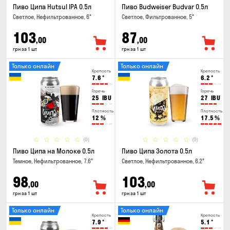
Пиво Ципа Hutsul IPA 0.5л
Пиво Budweiser Budvar 0.5л
Светлое, Нефильтрованное, 6°
Светлое, Фильтрованное, 5°
103
87
,00
,00
грн за 1 шт
грн за 1 шт
Только онлайн
Только онлайн
Крепость
Крепость
7.6
°
6.2
°
Горечь
Горечь
25
IBU
27
IBU
Плотность
Плотность
12
%
17.5
%
(0)
(0)
Пиво Ципа на Молоке 0.5л
Пиво Ципа Золота 0.5л
Темное, Нефильтрованное, 7.6°
Светлое, Нефильтрованное, 6.2°
98
103
,00
,00
грн за 1 шт
грн за 1 шт
Только онлайн
Только онлайн
Крепость
Крепость
7.9
°
5.1
°