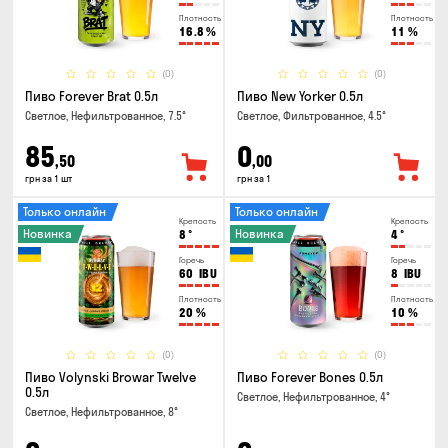
Плотность
Плотность
16.8
%
11
%
(0)
(0)
Пиво Forever Brat 0.5л
Пиво New Yorker 0.5л
Светлое, Нефильтрованное, 7.5°
Светлое, Фильтрованное, 4.5°
85
0
,50
,00
грн за 1 шт
грн за 1
Только онлайн
Только онлайн
Крепость
Крепость
Новинка
Новинка
8
°
4
°
Горечь
Горечь
60
IBU
8
IBU
Плотность
Плотность
20
%
10
%
(0)
(0)
Пиво Volynski Browar Twelve
Пиво Forever Bones 0.5л
0.5л
Светлое, Нефильтрованное, 4°
Светлое, Нефильтрованное, 8°