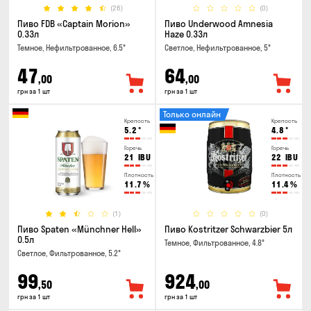
(26)
(0)
Пиво FDB «Captain Morion»
Пиво Underwood Amnesia
0.33л
Haze 0.33л
Темное, Нефильтрованное, 6.5°
Светлое, Нефильтрованное, 5°
47
64
,00
,00
грн за 1 шт
грн за 1 шт
Только онлайн
Крепость
Крепость
5.2
°
4.8
°
Горечь
Горечь
21
IBU
22
IBU
Плотность
Плотность
11.7
%
11.4
%
(1)
(0)
Пиво Spaten «Münchner Hell»
Пиво Kostritzer Schwarzbier 5л
0.5л
Темное, Фильтрованное, 4.8°
Светлое, Фильтрованное, 5.2°
99
924
,50
,00
грн за 1 шт
грн за 1 шт