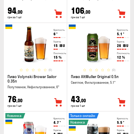
94
106
,00
,00
грн за 1 шт
грн за 1 шт
Крепость
Крепость
6
°
5.1
°
Горечь
Горечь
15
IBU
26
IBU
Плотность
Плотность
15
%
12
%
(0)
(0)
Пиво Volynski Browar Sailor
Пиво AltMuller Original 0.5л
0.35л
Светлое, Фильтрованное, 5.1°
Полутемное, Нефильтрованное, 6°
76
43
,00
,00
грн за 1 шт
грн за 1 шт
Новинка
Только онлайн
Крепость
Крепость
Новинка
4.7
°
5.5
°
Горечь
Горечь