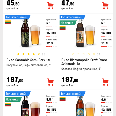
45
47
,50
,50
грн за 1 шт
грн за 1 шт
Только онлайн
Только онлайн
Крепость
Крепость
Новинка
5
°
5
°
Горечь
Горечь
15
IBU
14
IBU
Плотность
Плотность
12
%
11
%
(3)
(0)
Пиво Cannabis Semi-Dark 1л
Пиво Bistrampolio Craft Dvaro
Sviesusis 1л
Полутемное, Нефильтрованное, 5°
Светлое, Нефильтрованное, 5°
197
197
,00
,00
грн за 1 шт
грн за 1 шт
Только онлайн
Только онлайн
Крепость
Крепость
Новинка
5.5
°
4.6
°
Горечь
Горечь
16
IBU
12
IBU