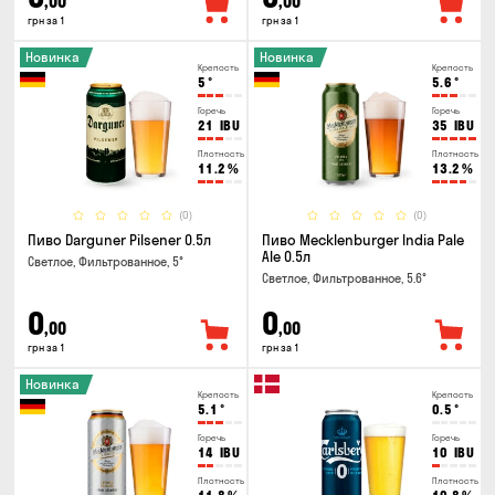
,00
,00
грн за 1
грн за 1
Новинка
Новинка
Крепость
Крепость
5
°
5.6
°
Горечь
Горечь
21
IBU
35
IBU
Плотность
Плотность
11.2
%
13.2
%
(0)
(0)
Пиво Darguner Pilsener 0.5л
Пиво Mecklenburger India Pale
Ale 0.5л
Светлое, Фильтрованное, 5°
Светлое, Фильтрованное, 5.6°
0
0
,00
,00
грн за 1
грн за 1
Новинка
Крепость
Крепость
5.1
°
0.5
°
Горечь
Горечь
14
IBU
10
IBU
Плотность
Плотность