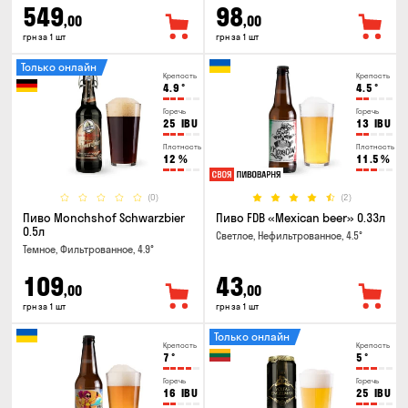
549
98
,00
,00
грн за 1 шт
грн за 1 шт
Только онлайн
Крепость
Крепость
4.9
°
4.5
°
Горечь
Горечь
25
IBU
13
IBU
Плотность
Плотность
12
%
11.5
%
(0)
(2)
Пиво Monchshof Schwarzbier
Пиво FDB «Mexican beer» 0.33л
0.5л
Светлое, Нефильтрованное, 4.5°
Темное, Фильтрованное, 4.9°
109
43
,00
,00
грн за 1 шт
грн за 1 шт
Только онлайн
Крепость
Крепость
7
°
5
°
Горечь
Горечь
16
IBU
25
IBU