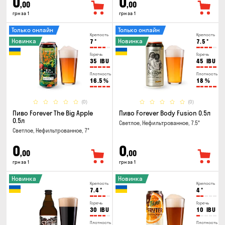
0
0
,00
,00
грн за 1
грн за 1
Только онлайн
Только онлайн
Крепость
Крепость
Новинка
Новинка
7
°
7.5
°
Горечь
Горечь
35
IBU
45
IBU
Плотность
Плотность
16.5
%
18
%
(0)
(0)
Пиво Forever The Big Apple
Пиво Forever Body Fusion 0.5л
0.5л
Светлое, Нефильтрованное, 7.5°
Светлое, Нефильтрованное, 7°
0
0
,00
,00
грн за 1
грн за 1
Новинка
Новинка
Крепость
Крепость
7.4
°
4
°
Горечь
Горечь
30
IBU
10
IBU
Плотность
Плотность