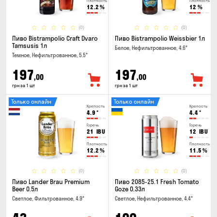
Плотность
Плотность
12.2
%
12
%
(0)
(0)
Пиво Bistrampolio Craft Dvaro
Пиво Bistrampolio Weissbier 1л
Tamsusis 1л
Белое, Нефильтрованное, 4.6°
Темное, Нефильтрованное, 5.5°
197
197
,00
,00
грн за 1 шт
грн за 1 шт
Только онлайн
Только онлайн
Крепость
Крепость
4.9
°
4.4
°
Горечь
Горечь
21
IBU
12
IBU
Плотность
Плотность
12.2
%
11.5
%
(0)
(0)
Пиво Lander Brau Premium
Пиво 2085-25.1 Fresh Tomato
Beer 0.5л
Goze 0.33л
Светлое, Фильтрованное, 4.9°
Светлое, Нефильтрованное, 4.4°