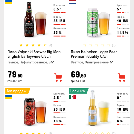
Крепость
Крепость
8.5
°
5
°
Горечь
Горечь
35
IBU
19
IBU
Плотность
Плотность
23
%
11.5
%
(3)
(0)
Пиво Volynski Browar Big Man
Пиво Heineken Lager Beer
English Barleywine 0.35л
Premium Quality 0.5л
Темное, Нефильтрованное, 8.5°
Светлое, Фильтрованное, 5°
79
69
,50
,50
грн за 1 шт
грн за 1 шт
Топ продаж
Новинка
Крепость
Крепость
4.5
°
0
°
Горечь
Горечь
20
IBU
10
IBU
Плотность
Плотность
13
%
6
%
(5)
(0)