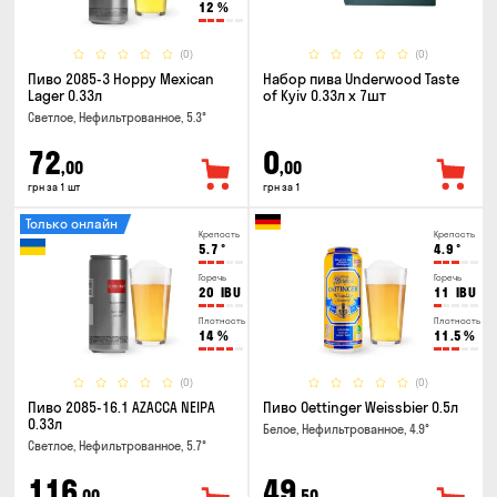
12
%
(0)
(0)
Пиво 2085-3 Hoppy Mexican
Набор пива Underwood Taste
Lager 0.33л
of Kyiv 0.33л x 7шт
Светлое, Нефильтрованное, 5.3°
72
0
,00
,00
грн за 1 шт
грн за 1
Только онлайн
Крепость
Крепость
5.7
°
4.9
°
Горечь
Горечь
20
IBU
11
IBU
Плотность
Плотность
14
%
11.5
%
(0)
(0)
Пиво 2085-16.1 AZACCA NEIPA
Пиво Oettinger Weissbier 0.5л
0.33л
Белое, Нефильтрованное, 4.9°
Светлое, Нефильтрованное, 5.7°
116
49
,00
,50