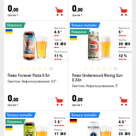
0
0
,00
,00
грн за 1
грн за 1
Новинка
Только онлайн
Крепость
Крепость
Новинка
4.5
°
5
°
Горечь
Горечь
15
IBU
20
IBU
Плотность
Плотность
11
%
12
%
(0)
(0)
Пиво Forever Pizza 0.5л
Пиво Underwood Rising Sun
0.33л
Светлое, Нефильтрованное, 4.5°
Светлое, Нефильтрованное, 5°
0
0
,00
,00
грн за 1
грн за 1
Только онлайн
Только онлайн
Крепость
Крепость
Новинка
7.5
°
4.5
°
Горечь
Горечь
17
IBU
20
IBU