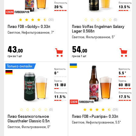
Плотность
Плотность
20
%
13.5
%
(30)
(0)
Пиво FDB «Goldy» 0.33л
Пиво Volfas Engelman Galaxy
Lager 0.568л
Светлое, Нефильтрованное, 7°
Светлое, Фильтрованное, 5°
43
54
,00
,00
грн за 1 шт
грн за 1 шт
Только онлайн
Крепость
Крепость
0
°
5.5
°
Горечь
Горечь
15
IBU
60
IBU
Плотность
Плотность
11.5
%
17.5
%
(0)
(26)
Пиво безалкогольное
Пиво FDB «Puaripa» 0.33л
Clausthaler Classic 0.5л
Светлое, Нефильтрованное, 5.5°
Светлое, Фильтрованное, 0°