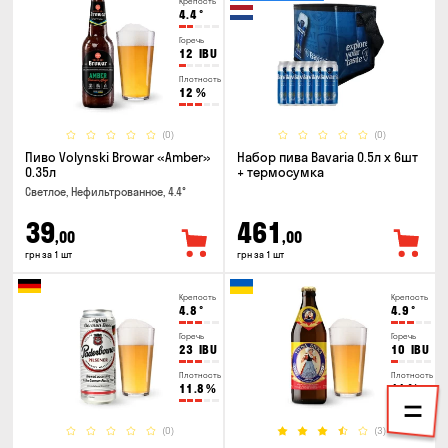
Крепость
4.4
°
Горечь
12
IBU
Плотность
12
%
(0)
(0)
Пиво Volynski Browar «Amber»
Набор пива Bavaria 0.5л х 6шт
0.35л
+ термосумка
Светлое, Нефильтрованное, 4.4°
39
461
,00
,00
грн за 1 шт
грн за 1 шт
Крепость
Крепость
4.8
°
4.9
°
Горечь
Горечь
23
IBU
10
IBU
Плотность
Плотность
11.8
%
11
%
(0)
(3)