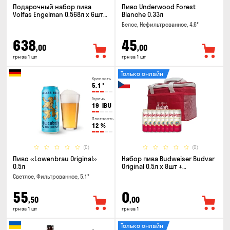
Подарочный набор пива
Пиво Underwood Forest
Volfas Engelman 0.568л x 6шт +
Blanche 0.33л
бокал 0.568л
Белое, Нефильтрованное, 4.6°
638
45
,00
,00
грн за 1 шт
грн за 1 шт
Только онлайн
Крепость
5.1
°
Горечь
19
IBU
Плотность
12
%
(0)
(0)
Пиво «Lowenbrau Original»
Набор пива Budweiser Budvar
0.5л
Original 0.5л x 8шт +
термосумка
Светлое, Фильтрованное, 5.1°
55
0
,50
,00
грн за 1 шт
грн за 1
Только онлайн