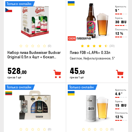
Только онлайн
Крепость
5
°
Горечь
30
IBU
Плотность
12
%
(0)
(30)
Набор пива Budweiser Budvar
Пиво FDB «L.APA» 0.33л
Original 0.5л х 4шт + бокал
Светлое, Нефильтрованное, 5°
0.33л
528
45
,00
,50
грн за 1 шт
грн за 1 шт
Только онлайн
Только онлайн
Крепость
4.6
°
Горечь
15
IBU
Плотность
12
%
(0)
(0)