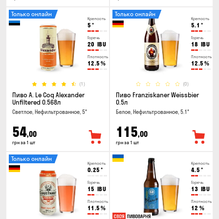
Только онлайн
Только онлайн
Крепость
Крепость
5
°
5.1
°
Горечь
Горечь
20
IBU
18
IBU
Плотность
Плотность
12.5
%
12.5
%
(1)
(0)
Пиво A. Le Coq Alexander
Пиво Franziskaner Weissbier
Unfiltered 0.568л
0.5л
Светлое, Нефильтрованное, 5°
Белое, Нефильтрованное, 5.1°
54
115
,00
,00
грн за 1 шт
грн за 1 шт
Только онлайн
Крепость
Крепость
0.25
°
4.5
°
Горечь
Горечь
15
IBU
13
IBU
Плотность
Плотность
11.5
%
12
%