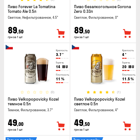
Пиво Forever La Tomatina
Пиво безалкогольное Corona
Tomato Ale 0.5л
Zero 0.33л
Светлое, Нефильтрованное, 4.5°
Светлое, Фильтрованное, 0°
89
89
,50
,50
грн за 1 шт
грн за 1 шт
Крепость
Крепость
3.7
°
4
°
Горечь
Горечь
14
IBU
20
IBU
Плотность
Плотность
11
%
11.5
%
(0)
(1)
Пиво Velkopopovicky Kozel
Пиво Velkopopovicky Kozel
темное 0.5л
светлое 0.5л
Темное, Фильтрованное, 3.7°
Светлое, Фильтрованное, 4°
49
49
,00
,50
грн за 1 шт
грн за 1 шт
Только онлайн
Только онлайн