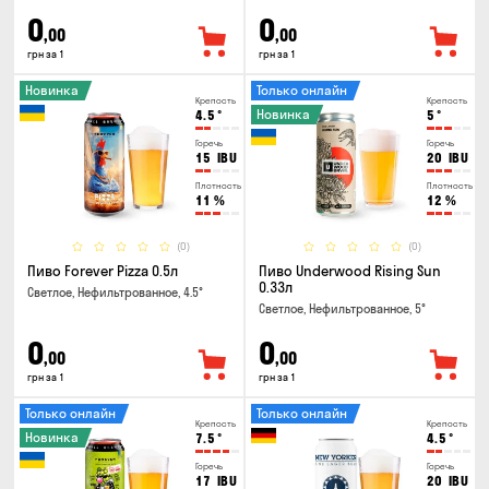
0
0
,00
,00
грн за 1
грн за 1
Новинка
Только онлайн
Крепость
Крепость
Новинка
4.5
°
5
°
Горечь
Горечь
15
IBU
20
IBU
Плотность
Плотность
11
%
12
%
(0)
(0)
Пиво Forever Pizza 0.5л
Пиво Underwood Rising Sun
0.33л
Светлое, Нефильтрованное, 4.5°
Светлое, Нефильтрованное, 5°
0
0
,00
,00
грн за 1
грн за 1
Только онлайн
Только онлайн
Крепость
Крепость
Новинка
7.5
°
4.5
°
Горечь
Горечь
17
IBU
20
IBU