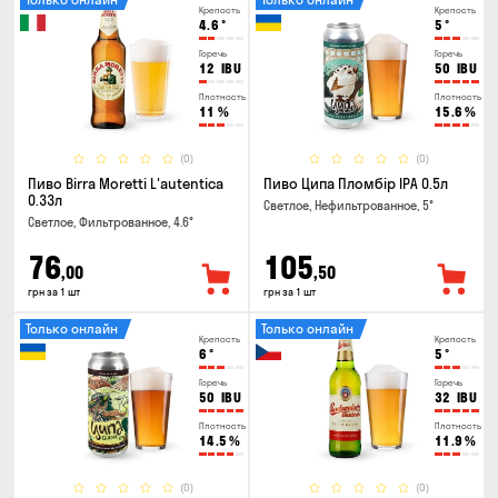
Крепость
Крепость
4.6
°
5
°
Горечь
Горечь
12
IBU
50
IBU
Плотность
Плотность
11
%
15.6
%
(0)
(0)
Пиво Birra Moretti L'autentica
Пиво Ципа Пломбір IPA 0.5л
0.33л
Светлое, Нефильтрованное, 5°
Светлое, Фильтрованное, 4.6°
76
105
,00
,50
грн за 1 шт
грн за 1 шт
Только онлайн
Только онлайн
Крепость
Крепость
6
°
5
°
Горечь
Горечь
50
IBU
32
IBU
Плотность
Плотность
14.5
%
11.9
%
(0)
(0)