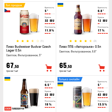
Топ продаж
Крепость
Крепость
5
°
6.8
°
Горечь
Горечь
32
IBU
12
IBU
Плотность
Плотность
11.9
%
17
%
(1)
(3)
Пиво Budweiser Budvar Czech
Пиво ППБ «Авторське» 0.5л
Lager 0.5л
Светлое, Фильтрованное, 6.8°
Светлое, Фильтрованное, 5°
67
65
,50
,50
грн за 1 шт
грн за 1 шт
Только онлайн
Крепость
Крепость
6.5
°
5
°
Горечь
Горечь
22
IBU
42
IBU
Плотность
Плотность
18
%
13.5
%