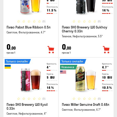
8
IBU
35
IBU
Плотность
Плотность
11.5
%
14
%
(0)
(0)
Пиво Pabst Blue Ribbon 0.5л
Пиво SHO Brewery ШО Sukhoy
Cherniy 0.33л
Светлое, Фильтрованное, 4.7°
Темное, Нефильтрованное, 5.5°
0
0
,00
,00
грн за 1
грн за 1
Только онлайн
Только онлайн
Крепость
Крепость
Новинка
4
°
4.7
°
Горечь
Горечь
5
IBU
10
IBU
Плотность
Плотность
14
%
10.5
%
(0)
(0)
Пиво SHO Brewery ШО Kysil
Пиво Miller Genuine Draft 0.48л
0.33л
Светлое, Фильтрованное, 4.7°
Светлое, Нефильтрованное, 4°