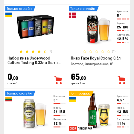
Только онлайн
Только онлайн
Крепость
8
°
Горечь
25
IBU
Плотность
12.5
%
(1)
(0)
Набор пива Underwood
Пиво Faxe Royal Strong 0.5л
Culture Tasting 0.33л x 9шт +
Светлое, Фильтрованное, 8°
бокал
0
65
,00
,00
грн за 1
грн за 1 шт
Только онлайн
Топ продаж
Крепость
Крепость
5
°
4.5
°
Горечь
Горечь
21
IBU
13
IBU
Плотность
Плотность
12
%
11
%