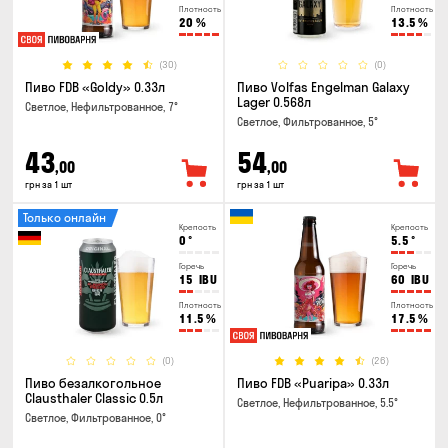
Плотность
Плотность
20
%
13.5
%
(30)
(0)
Пиво FDB «Goldy» 0.33л
Пиво Volfas Engelman Galaxy
Lager 0.568л
Светлое, Нефильтрованное, 7°
Светлое, Фильтрованное, 5°
43
54
,00
,00
грн за 1 шт
грн за 1 шт
Только онлайн
Крепость
Крепость
0
°
5.5
°
Горечь
Горечь
15
IBU
60
IBU
Плотность
Плотность
11.5
%
17.5
%
(0)
(26)
Пиво безалкогольное
Пиво FDB «Puaripa» 0.33л
Clausthaler Classic 0.5л
Светлое, Нефильтрованное, 5.5°
Светлое, Фильтрованное, 0°