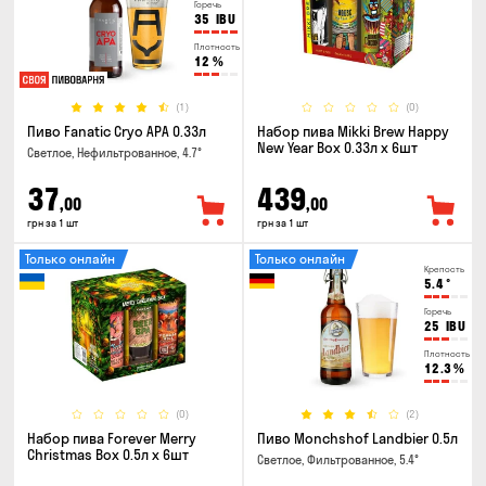
Горечь
35
IBU
Плотность
12
%
(1)
(0)
Пиво Fanatic Cryo APA 0.33л
Набор пива Mikki Brew Happy
New Year Box 0.33л x 6шт
Светлое, Нефильтрованное, 4.7°
37
439
,00
,00
грн за 1 шт
грн за 1 шт
Только онлайн
Только онлайн
Крепость
5.4
°
Горечь
25
IBU
Плотность
12.3
%
(0)
(2)
Набор пива Forever Merry
Пиво Monchshof Landbier 0.5л
Christmas Box 0.5л x 6шт
Светлое, Фильтрованное, 5.4°