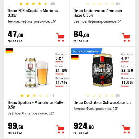
(26)
(0)
Пиво FDB «Captain Morion»
Пиво Underwood Amnesia
0.33л
Haze 0.33л
Темное, Нефильтрованное, 6.5°
Светлое, Нефильтрованное, 5°
47
64
,00
,00
грн за 1 шт
грн за 1 шт
Только онлайн
Крепость
Крепость
5.2
°
4.8
°
Горечь
Горечь
21
IBU
22
IBU
Плотность
Плотность
11.7
%
11.4
%
(1)
(0)
Пиво Spaten «Münchner Hell»
Пиво Kostritzer Schwarzbier 5л
0.5л
Темное, Фильтрованное, 4.8°
Светлое, Фильтрованное, 5.2°
99
924
,50
,00
грн за 1 шт
грн за 1 шт