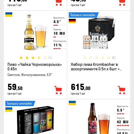
грн за 1 шт
грн за 1 шт
Только онлайн
Крепость
4.5
°
Горечь
10
IBU
Плотность
11
%
(1)
(0)
Пиво «Чайка Чорноморська»
Набор пива Krombacher в
0.45л
ассортименте 0.5л х 6шт +
термосумка
Светлое, Фильтрованное, 4.5°
59
615
,50
,00
грн за 1 шт
грн за 1 шт
Только онлайн
Крепость
5.5
°
Горечь
42
IBU
Плотность
14.5
%