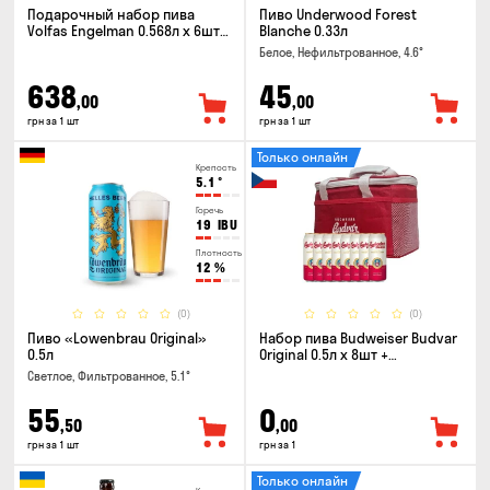
Подарочный набор пива
Пиво Underwood Forest
Volfas Engelman 0.568л x 6шт +
Blanche 0.33л
бокал 0.568л
Белое, Нефильтрованное, 4.6°
638
45
,00
,00
грн за 1 шт
грн за 1 шт
Только онлайн
Крепость
5.1
°
Горечь
19
IBU
Плотность
12
%
(0)
(0)
Пиво «Lowenbrau Original»
Набор пива Budweiser Budvar
0.5л
Original 0.5л x 8шт +
термосумка
Светлое, Фильтрованное, 5.1°
55
0
,50
,00
грн за 1 шт
грн за 1
Только онлайн