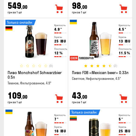
549
98
,00
,00
грн за 1 шт
грн за 1 шт
Только онлайн
Крепость
Крепость
4.9
°
4.5
°
Горечь
Горечь
25
IBU
13
IBU
Плотность
Плотность
12
%
11.5
%
(0)
(2)
Пиво Monchshof Schwarzbier
Пиво FDB «Mexican beer» 0.33л
0.5л
Светлое, Нефильтрованное, 4.5°
Темное, Фильтрованное, 4.9°
109
43
,00
,00
грн за 1 шт
грн за 1 шт
Только онлайн
Крепость
Крепость
7
°
5
°
Горечь
Горечь
16
IBU
25
IBU