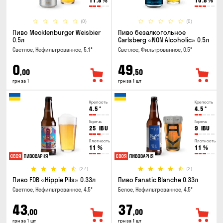
11.8
%
10.8
%
(0)
(0)
Пиво Mecklenburger Weisbier
Пиво безалкогольное
0.5л
Carlsberg «NON Alcoholic» 0.5л
Светлое, Нефильтрованное, 5.1°
Светлое, Фильтрованное, 0.5°
0
49
,00
,50
грн за 1
грн за 1 шт
Крепость
Крепость
4.5
°
4.5
°
Горечь
Горечь
25
IBU
9
IBU
Плотность
Плотность
11
%
11
%
(27)
(2)
Пиво FDB «Hippie Pils» 0.33л
Пиво Fanatic Blanche 0.33л
Светлое, Нефильтрованное, 4.5°
Белое, Нефильтрованное, 4.5°
43
37
,00
,00
грн за 1 шт
грн за 1 шт