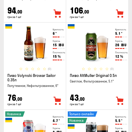
94
106
,00
,00
грн за 1 шт
грн за 1 шт
Крепость
Крепость
6
°
5.1
°
Горечь
Горечь
15
IBU
26
IBU
Плотность
Плотность
15
%
12
%
(0)
(0)
Пиво Volynski Browar Sailor
Пиво AltMuller Original 0.5л
0.35л
Светлое, Фильтрованное, 5.1°
Полутемное, Нефильтрованное, 6°
76
43
,00
,00
грн за 1 шт
грн за 1 шт
Новинка
Только онлайн
Крепость
Крепость
Новинка
4.7
°
5.5
°
Горечь
Горечь