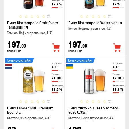
Плотность
Плотность
12.2
%
12
%
(0)
(0)
Пиво Bistrampolio Craft Dvaro
Пиво Bistrampolio Weissbier 1л
Tamsusis 1л
Белое, Нефильтрованное, 4.6°
Темное, Нефильтрованное, 5.5°
197
197
,00
,00
грн за 1 шт
грн за 1 шт
Только онлайн
Только онлайн
Крепость
Крепость
4.9
°
4.4
°
Горечь
Горечь
21
IBU
12
IBU
Плотность
Плотность
12.2
%
11.5
%
(0)
(0)
Пиво Lander Brau Premium
Пиво 2085-25.1 Fresh Tomato
Beer 0.5л
Goze 0.33л
Светлое, Фильтрованное, 4.9°
Светлое, Нефильтрованное, 4.4°