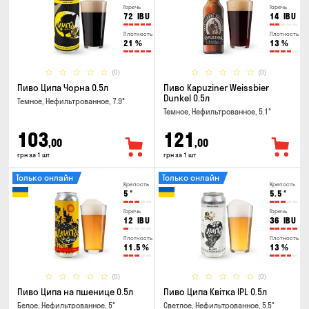
Горечь
Горечь
72
IBU
14
IBU
Плотность
Плотность
21
%
13
%
(0)
(0)
Пиво Ципа Чорна 0.5л
Пиво Kapuziner Weissbier
Dunkel 0.5л
Темное, Нефильтрованное, 7.9°
Темное, Нефильтрованное, 5.1°
103
121
,00
,00
грн за 1 шт
грн за 1 шт
Только онлайн
Только онлайн
Крепость
Крепость
5
°
5.5
°
Горечь
Горечь
12
IBU
36
IBU
Плотность
Плотность
11.5
%
13
%
(0)
(0)
Пиво Ципа на пшенице 0.5л
Пиво Ципа Квітка IPL 0.5л
Белое, Нефильтрованное, 5°
Светлое, Нефильтрованное, 5.5°