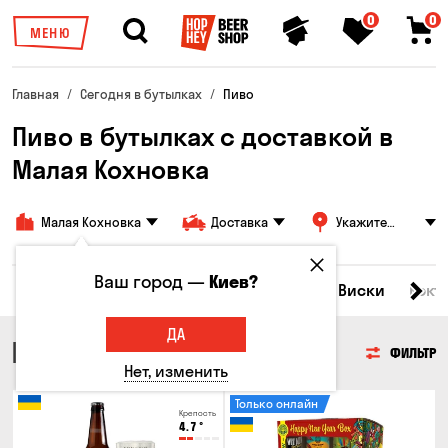
0
0
МЕНЮ
Главная
Сегодня в бутылках
Пиво
Пиво в бутылках с доставкой в
Малая Кохновка
Малая Кохновка
Доставка
Укажите
адрес
Ваш город —
Киев?
Все товары
Пиво
Сидр
Вино
Виски
Кокт
ДА
ПИВО
ФИЛЬТР
Нет, изменить
Только онлайн
Крепость
4.7
°