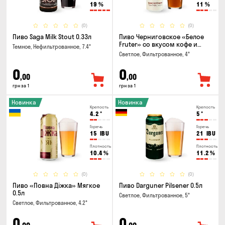
19
%
11
%
(0)
(0)
Пиво Saga Milk Stout 0.33л
Пиво Черниговское «Белое
Fruter» со вкусом кофе и
Темное, Нефильтрованное, 7.4°
апельсина 0.5 л
Светлое, Фильтрованное, 4°
0
0
,00
,00
грн за 1
грн за 1
Новинка
Новинка
Крепость
Крепость
4.2
°
5
°
Горечь
Горечь
15
IBU
21
IBU
Плотность
Плотность
10.4
%
11.2
%
(0)
(0)
Пиво «Повна Діжка» Мягкое
Пиво Darguner Pilsener 0.5л
0.5л
Светлое, Фильтрованное, 5°
Светлое, Фильтрованное, 4.2°
0
0