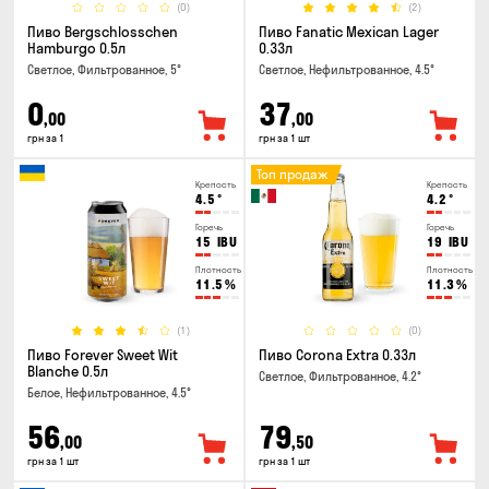
(0)
(2)
Пиво Bergschlosschen
Пиво Fanatic Mexican Lager
Hamburgo 0.5л
0.33л
Светлое, Фильтрованное, 5°
Светлое, Нефильтрованное, 4.5°
0
37
,00
,00
грн за 1
грн за 1 шт
Топ продаж
Крепость
Крепость
4.5
°
4.2
°
Горечь
Горечь
15
IBU
19
IBU
Плотность
Плотность
11.5
%
11.3
%
(1)
(0)
Пиво Forever Sweet Wit
Пиво Corona Extra 0.33л
Blanche 0.5л
Светлое, Фильтрованное, 4.2°
Белое, Нефильтрованное, 4.5°
56
79
,00
,50
грн за 1 шт
грн за 1 шт