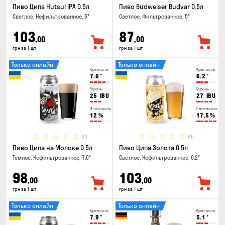
Пиво Ципа Hutsul IPA 0.5л
Пиво Budweiser Budvar 0.5л
Светлое, Нефильтрованное, 6°
Светлое, Фильтрованное, 5°
103
87
,00
,00
грн за 1 шт
грн за 1 шт
Только онлайн
Только онлайн
Крепость
Крепость
7.6
°
6.2
°
Горечь
Горечь
25
IBU
27
IBU
Плотность
Плотность
12
%
17.5
%
(0)
(0)
Пиво Ципа на Молоке 0.5л
Пиво Ципа Золота 0.5л
Темное, Нефильтрованное, 7.6°
Светлое, Нефильтрованное, 6.2°
98
103
,00
,00
грн за 1 шт
грн за 1 шт
Только онлайн
Только онлайн
Крепость
Крепость
7.9
°
5.1
°