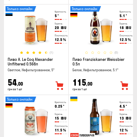
Только онлайн
Только онлайн
Крепость
Крепость
5
°
5.1
°
Горечь
Горечь
20
IBU
18
IBU
Плотность
Плотность
12.5
%
12.5
%
(1)
(0)
Пиво A. Le Coq Alexander
Пиво Franziskaner Weissbier
Unfiltered 0.568л
0.5л
Светлое, Нефильтрованное, 5°
Белое, Нефильтрованное, 5.1°
54
115
,00
,00
грн за 1 шт
грн за 1 шт
Только онлайн
Крепость
Крепость
0.25
°
4.5
°
Горечь
Горечь
15
IBU
13
IBU
Плотность
Плотность
11.5
%
12
%