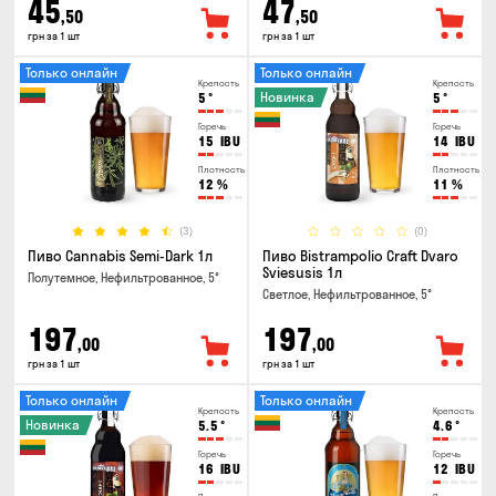
45
47
,50
,50
грн за 1 шт
грн за 1 шт
Только онлайн
Только онлайн
Крепость
Крепость
Новинка
5
°
5
°
Горечь
Горечь
15
IBU
14
IBU
Плотность
Плотность
12
%
11
%
(3)
(0)
Пиво Cannabis Semi-Dark 1л
Пиво Bistrampolio Craft Dvaro
Sviesusis 1л
Полутемное, Нефильтрованное, 5°
Светлое, Нефильтрованное, 5°
197
197
,00
,00
грн за 1 шт
грн за 1 шт
Только онлайн
Только онлайн
Крепость
Крепость
Новинка
5.5
°
4.6
°
Горечь
Горечь
16
IBU
12
IBU