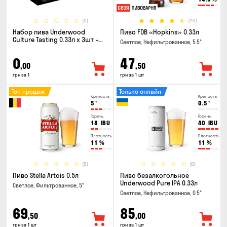
(0)
(28)
Набор пива Underwood
Пиво FDB «Hopkins» 0.33л
Culture Tasting 0.33л x 3шт +
Светлое, Нефильтрованное, 5.5°
бокал
0
47
,00
,50
грн за 1
грн за 1 шт
Топ продаж
Только онлайн
Крепость
Крепость
5
°
0.5
°
Горечь
Горечь
18
IBU
40
IBU
Плотность
Плотность
11
%
11
%
(0)
(0)
Пиво Stella Artois 0.5л
Пиво безалкогольное
Underwood Pure IPA 0.33л
Светлое, Фильтрованное, 5°
Светлое, Нефильтрованное, 0.5°
69
85
,50
,00
грн за 1 шт
грн за 1 шт