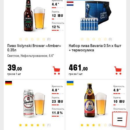
Крепость
4.4
°
Горечь
12
IBU
Плотность
12
%
(0)
(0)
Пиво Volynski Browar «Amber»
Набор пива Bavaria 0.5л х 6шт
0.35л
+ термосумка
Светлое, Нефильтрованное, 4.4°
39
461
,00
,00
грн за 1 шт
грн за 1 шт
Крепость
Крепость
4.8
°
4.9
°
Горечь
Горечь
23
IBU
10
IBU
Плотность
Плотность
11.8
%
11
%
(1)
(3)