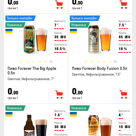
0
0
,00
,00
грн за 1
грн за 1
Только онлайн
Только онлайн
Крепость
Крепость
Новинка
Новинка
7
°
7.5
°
Горечь
Горечь
35
IBU
45
IBU
Плотность
Плотность
16.5
%
18
%
(0)
(0)
Пиво Forever The Big Apple
Пиво Forever Body Fusion 0.5л
0.5л
Светлое, Нефильтрованное, 7.5°
Светлое, Нефильтрованное, 7°
0
0
,00
,00
грн за 1
грн за 1
Новинка
Новинка
Крепость
Крепость
7.4
°
4
°
Горечь
Горечь
30
IBU
10
IBU
Плотность
Плотность