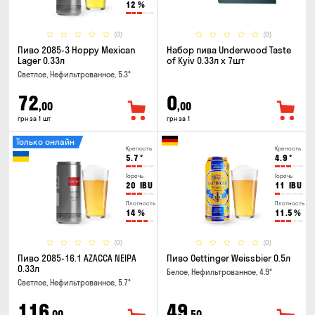
12
%
(0)
(0)
Пиво 2085-3 Hoppy Mexican
Набор пива Underwood Taste
Lager 0.33л
of Kyiv 0.33л x 7шт
Светлое, Нефильтрованное, 5.3°
72
0
,00
,00
грн за 1 шт
грн за 1
Только онлайн
Крепость
Крепость
5.7
°
4.9
°
Горечь
Горечь
20
IBU
11
IBU
Плотность
Плотность
14
%
11.5
%
(0)
(0)
Пиво 2085-16.1 AZACCA NEIPA
Пиво Oettinger Weissbier 0.5л
0.33л
Белое, Нефильтрованное, 4.9°
Светлое, Нефильтрованное, 5.7°
116
49
,00
,50