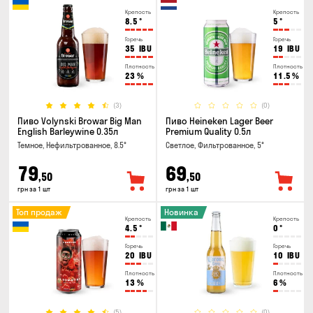
Крепость
Крепость
8.5
°
5
°
Горечь
Горечь
35
IBU
19
IBU
Плотность
Плотность
23
%
11.5
%
(3)
(0)
Пиво Volynski Browar Big Man
Пиво Heineken Lager Beer
English Barleywine 0.35л
Premium Quality 0.5л
Темное, Нефильтрованное, 8.5°
Светлое, Фильтрованное, 5°
79
69
,50
,50
грн за 1 шт
грн за 1 шт
Топ продаж
Новинка
Крепость
Крепость
4.5
°
0
°
Горечь
Горечь
20
IBU
10
IBU
Плотность
Плотность
13
%
6
%
(5)
(0)