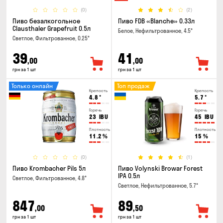
(0)
(2)
Пиво безалкогольное
Пиво FDB «Blanche» 0.33л
Clausthaler Grapefruit 0.5л
Белое, Нефильтрованное, 4.5°
Светлое, Фильтрованное, 0.25°
39
41
,00
,00
грн за 1 шт
грн за 1 шт
Только онлайн
Топ продаж
Крепость
Крепость
4.8
°
5.7
°
Горечь
Горечь
23
IBU
45
IBU
Плотность
Плотность
11.2
%
15
%
(0)
(1)
Пиво Krombacher Pils 5л
Пиво Volynski Browar Forest
IPA 0.5л
Светлое, Фильтрованное, 4.8°
Светлое, Нефильтрованное, 5.7°
847
89
,00
,50
грн за 1 шт
грн за 1 шт