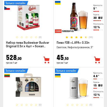
Только онлайн
Крепость
5
°
Горечь
30
IBU
Плотность
12
%
(0)
(30)
Набор пива Budweiser Budvar
Пиво FDB «L.APA» 0.33л
Original 0.5л х 4шт + бокал
Светлое, Нефильтрованное, 5°
0.33л
528
45
,00
,50
грн за 1 шт
грн за 1 шт
Только онлайн
Только онлайн
Крепость
4.6
°
Горечь
15
IBU
Плотность
12
%
(0)
(0)