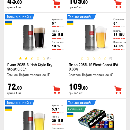
43
109
,00
,00
грн за 1 шт
грн за 1 шт
Только онлайн
Только онлайн
Крепость
Крепость
5
°
6
°
Горечь
Горечь
30
IBU
75
IBU
Плотность
Плотность
13
%
14.3
%
(1)
(0)
Пиво 2085-6 Irish Style Dry
Пиво 2085-19 West Coast IPA
Stout 0.33л
0.33л
Темное, Нефильтрованное, 5°
Светлое, Нефильтрованное, 6°
72
109
,00
,00
грн за 1 шт
грн за 1 шт
Только онлайн
Только онлайн
Крепость
Новинка
5.3
°
Горечь
30
IBU
Плотность