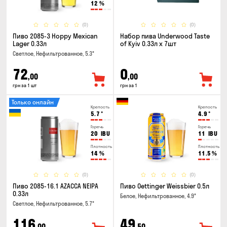
12
%
(0)
(0)
Пиво 2085-3 Hoppy Mexican
Набор пива Underwood Taste
Lager 0.33л
of Kyiv 0.33л x 7шт
Светлое, Нефильтрованное, 5.3°
72
0
,00
,00
грн за 1 шт
грн за 1
Только онлайн
Крепость
Крепость
5.7
°
4.9
°
Горечь
Горечь
20
IBU
11
IBU
Плотность
Плотность
14
%
11.5
%
(0)
(0)
Пиво 2085-16.1 AZACCA NEIPA
Пиво Oettinger Weissbier 0.5л
0.33л
Белое, Нефильтрованное, 4.9°
Светлое, Нефильтрованное, 5.7°
116
49
,00
,50