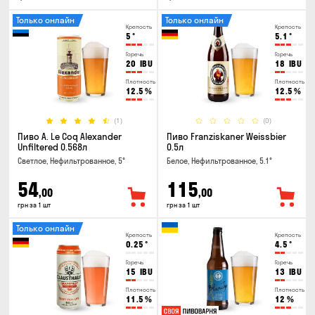
Только онлайн
Только онлайн
Крепость
Крепость
5
°
5.1
°
Горечь
Горечь
20
IBU
18
IBU
Плотность
Плотность
12.5
%
12.5
%
(1)
(0)
Пиво A. Le Coq Alexander
Пиво Franziskaner Weissbier
Unfiltered 0.568л
0.5л
Светлое, Нефильтрованное, 5°
Белое, Нефильтрованное, 5.1°
54
115
,00
,00
грн за 1 шт
грн за 1 шт
Только онлайн
Крепость
Крепость
0.25
°
4.5
°
Горечь
Горечь
15
IBU
13
IBU
Плотность
Плотность
11.5
%
12
%