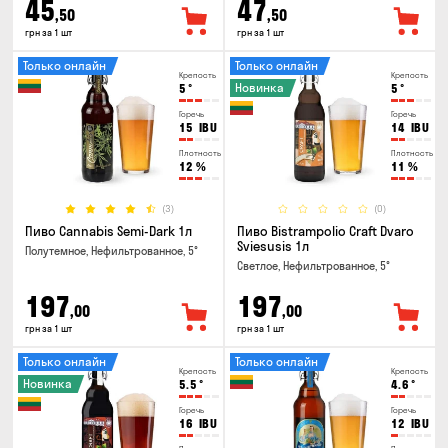
45
47
,50
,50
грн за 1 шт
грн за 1 шт
Только онлайн
Только онлайн
Крепость
Крепость
Новинка
5
°
5
°
Горечь
Горечь
15
IBU
14
IBU
Плотность
Плотность
12
%
11
%
(3)
(0)
Пиво Cannabis Semi-Dark 1л
Пиво Bistrampolio Craft Dvaro
Sviesusis 1л
Полутемное, Нефильтрованное, 5°
Светлое, Нефильтрованное, 5°
197
197
,00
,00
грн за 1 шт
грн за 1 шт
Только онлайн
Только онлайн
Крепость
Крепость
Новинка
5.5
°
4.6
°
Горечь
Горечь
16
IBU
12
IBU