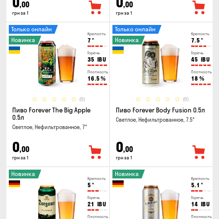
0
0
,00
,00
грн за 1
грн за 1
Только онлайн
Только онлайн
Крепость
Крепость
Новинка
Новинка
7
°
7.5
°
Горечь
Горечь
35
IBU
45
IBU
Плотность
Плотность
16.5
%
18
%
(0)
(0)
Пиво Forever The Big Apple
Пиво Forever Body Fusion 0.5л
0.5л
Светлое, Нефильтрованное, 7.5°
Светлое, Нефильтрованное, 7°
0
0
,00
,00
грн за 1
грн за 1
Новинка
Новинка
Крепость
Крепость
5
°
5.1
°
Горечь
Горечь
21
IBU
14
IBU
Плотность
Плотность