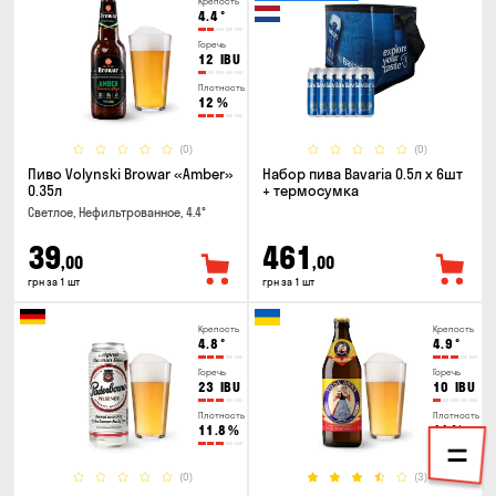
Крепость
4.4
°
Горечь
12
IBU
Плотность
12
%
(0)
(0)
Пиво Volynski Browar «Amber»
Набор пива Bavaria 0.5л х 6шт
0.35л
+ термосумка
Светлое, Нефильтрованное, 4.4°
39
461
,00
,00
грн за 1 шт
грн за 1 шт
Крепость
Крепость
4.8
°
4.9
°
Горечь
Горечь
23
IBU
10
IBU
Плотность
Плотность
11.8
%
11
%
(0)
(3)