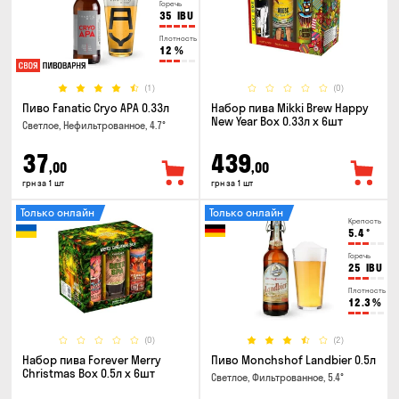
Горечь
35
IBU
Плотность
12
%
(1)
(0)
Пиво Fanatic Cryo APA 0.33л
Набор пива Mikki Brew Happy
New Year Box 0.33л x 6шт
Светлое, Нефильтрованное, 4.7°
37
439
,00
,00
грн за 1 шт
грн за 1 шт
Только онлайн
Только онлайн
Крепость
5.4
°
Горечь
25
IBU
Плотность
12.3
%
(0)
(2)
Набор пива Forever Merry
Пиво Monchshof Landbier 0.5л
Christmas Box 0.5л x 6шт
Светлое, Фильтрованное, 5.4°