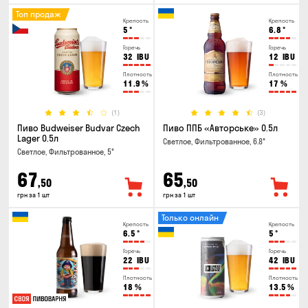
Топ продаж
Крепость
Крепость
5
°
6.8
°
Горечь
Горечь
32
IBU
12
IBU
Плотность
Плотность
11.9
%
17
%
(1)
(3)
Пиво Budweiser Budvar Czech
Пиво ППБ «Авторське» 0.5л
Lager 0.5л
Светлое, Фильтрованное, 6.8°
Светлое, Фильтрованное, 5°
67
65
,50
,50
грн за 1 шт
грн за 1 шт
Только онлайн
Крепость
Крепость
6.5
°
5
°
Горечь
Горечь
22
IBU
42
IBU
Плотность
Плотность
18
%
13.5
%