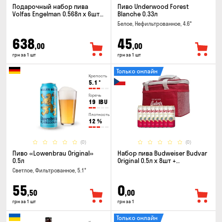
Подарочный набор пива
Пиво Underwood Forest
Volfas Engelman 0.568л x 6шт +
Blanche 0.33л
бокал 0.568л
Белое, Нефильтрованное, 4.6°
638
45
,00
,00
грн за 1 шт
грн за 1 шт
Только онлайн
Крепость
5.1
°
Горечь
19
IBU
Плотность
12
%
(0)
(0)
Пиво «Lowenbrau Original»
Набор пива Budweiser Budvar
0.5л
Original 0.5л x 8шт +
термосумка
Светлое, Фильтрованное, 5.1°
55
0
,50
,00
грн за 1 шт
грн за 1
Только онлайн