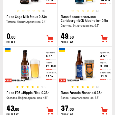
19
%
10.8
%
(0)
(0)
Пиво Saga Milk Stout 0.33л
Пиво безалкогольное
Carlsberg «NON Alcoholic» 0.5л
Темное, Нефильтрованное, 7.4°
Светлое, Фильтрованное, 0.5°
0
49
,00
,50
грн за 1
грн за 1 шт
Крепость
Крепость
4.5
°
4.5
°
Горечь
Горечь
25
IBU
9
IBU
Плотность
Плотность
11
%
11
%
(27)
(2)
Пиво FDB «Hippie Pils» 0.33л
Пиво Fanatic Blanche 0.33л
Светлое, Нефильтрованное, 4.5°
Белое, Нефильтрованное, 4.5°
43
37
,00
,00
грн за 1 шт
грн за 1 шт