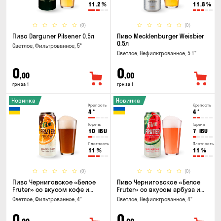
11.2
%
11.8
%
(0)
(0)
Пиво Darguner Pilsener 0.5л
Пиво Mecklenburger Weisbier
0.5л
Светлое, Фильтрованное, 5°
Светлое, Нефильтрованное, 5.1°
0
0
,00
,00
грн за 1
грн за 1
Новинка
Новинка
Крепость
Крепость
4
°
4
°
Горечь
Горечь
10
IBU
7
IBU
Плотность
Плотность
11
%
11
%
(0)
(0)
Пиво Черниговское «Белое
Пиво Черниговское «Белое
Fruter» со вкусом кофе и
Fruter» со вкусом арбуза и
апельсина 0.5 л
мяты 0.5л
Светлое, Фильтрованное, 4°
Светлое, Нефильтрованное, 4°
0
0