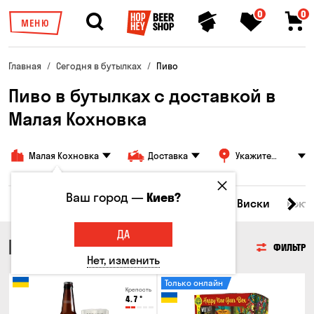
0
0
МЕНЮ
Главная
Сегодня в бутылках
Пиво
Пиво в бутылках с доставкой в
Малая Кохновка
Малая Кохновка
Доставка
Укажите
адрес
Ваш город —
Киев?
Все товары
Пиво
Сидр
Вино
Виски
Кокт
ДА
ПИВО
ФИЛЬТР
Нет, изменить
Только онлайн
Крепость
4.7
°