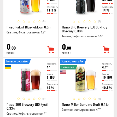
8
IBU
35
IBU
Плотность
Плотность
11.5
%
14
%
(0)
(0)
Пиво Pabst Blue Ribbon 0.5л
Пиво SHO Brewery ШО Sukhoy
Cherniy 0.33л
Светлое, Фильтрованное, 4.7°
Темное, Нефильтрованное, 5.5°
0
0
,00
,00
грн за 1
грн за 1
Только онлайн
Только онлайн
Крепость
Крепость
Новинка
4
°
4.7
°
Горечь
Горечь
5
IBU
10
IBU
Плотность
Плотность
14
%
10.5
%
(0)
(0)
Пиво SHO Brewery ШО Kysil
Пиво Miller Genuine Draft 0.48л
0.33л
Светлое, Фильтрованное, 4.7°
Светлое, Нефильтрованное, 4°