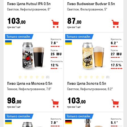
Пиво Ципа Hutsul IPA 0.5л
Пиво Budweiser Budvar 0.5л
Светлое, Нефильтрованное, 6°
Светлое, Фильтрованное, 5°
103
87
,00
,00
грн за 1 шт
грн за 1 шт
Только онлайн
Только онлайн
Крепость
Крепость
7.6
°
6.2
°
Горечь
Горечь
25
IBU
27
IBU
Плотность
Плотность
12
%
17.5
%
(0)
(0)
Пиво Ципа на Молоке 0.5л
Пиво Ципа Золота 0.5л
Темное, Нефильтрованное, 7.6°
Светлое, Нефильтрованное, 6.2°
98
103
,00
,00
грн за 1 шт
грн за 1 шт
Только онлайн
Только онлайн
Крепость
Крепость
7.9
°
5.1
°