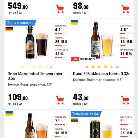
549
98
,00
,00
грн за 1 шт
грн за 1 шт
Только онлайн
Крепость
Крепость
4.9
°
4.5
°
Горечь
Горечь
25
IBU
13
IBU
Плотность
Плотность
12
%
11.5
%
(0)
(2)
Пиво Monchshof Schwarzbier
Пиво FDB «Mexican beer» 0.33л
0.5л
Светлое, Нефильтрованное, 4.5°
Темное, Фильтрованное, 4.9°
109
43
,00
,00
грн за 1 шт
грн за 1 шт
Только онлайн
Крепость
Крепость
7
°
5
°
Горечь
Горечь
16
IBU
25
IBU