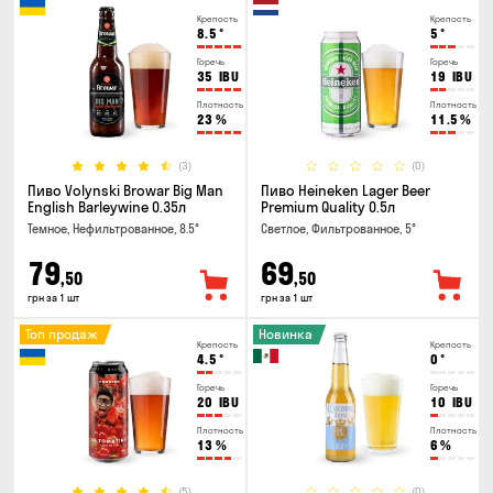
Крепость
Крепость
8.5
°
5
°
Горечь
Горечь
35
IBU
19
IBU
Плотность
Плотность
23
%
11.5
%
(3)
(0)
Пиво Volynski Browar Big Man
Пиво Heineken Lager Beer
English Barleywine 0.35л
Premium Quality 0.5л
Темное, Нефильтрованное, 8.5°
Светлое, Фильтрованное, 5°
79
69
,50
,50
грн за 1 шт
грн за 1 шт
Топ продаж
Новинка
Крепость
Крепость
4.5
°
0
°
Горечь
Горечь
20
IBU
10
IBU
Плотность
Плотность
13
%
6
%
(5)
(0)