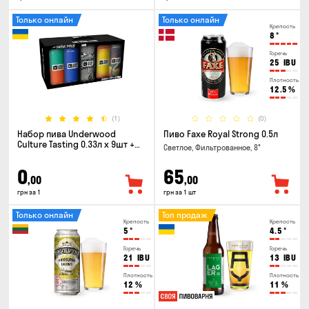
Только онлайн
Только онлайн
Крепость
8
°
Горечь
25
IBU
Плотность
12.5
%
(1)
(0)
Набор пива Underwood
Пиво Faxe Royal Strong 0.5л
Culture Tasting 0.33л x 9шт +
Светлое, Фильтрованное, 8°
бокал
0
65
,00
,00
грн за 1
грн за 1 шт
Только онлайн
Топ продаж
Крепость
Крепость
5
°
4.5
°
Горечь
Горечь
21
IBU
13
IBU
Плотность
Плотность
12
%
11
%