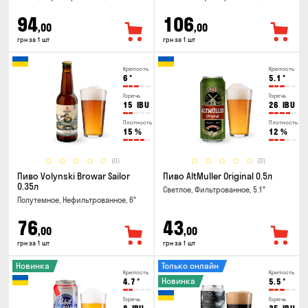
94
106
,00
,00
грн за 1 шт
грн за 1 шт
Крепость
Крепость
6
°
5.1
°
Горечь
Горечь
15
IBU
26
IBU
Плотность
Плотность
15
%
12
%
(0)
(0)
Пиво Volynski Browar Sailor
Пиво AltMuller Original 0.5л
0.35л
Светлое, Фильтрованное, 5.1°
Полутемное, Нефильтрованное, 6°
76
43
,00
,00
грн за 1 шт
грн за 1 шт
Новинка
Только онлайн
Крепость
Крепость
Новинка
4.7
°
5.5
°
Горечь
Горечь