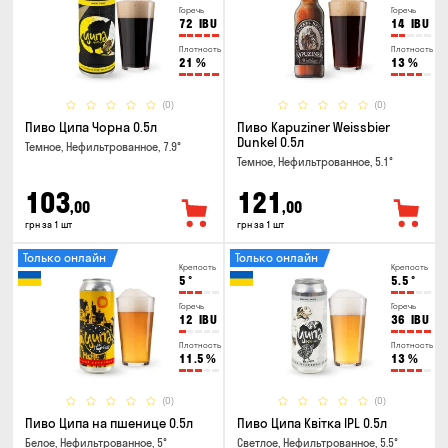
Горечь
Горечь
72
IBU
14
IBU
Плотность
Плотность
21
%
13
%
(0)
(0)
Пиво Ципа Чорна 0.5л
Пиво Kapuziner Weissbier
Dunkel 0.5л
Темное, Нефильтрованное, 7.9°
Темное, Нефильтрованное, 5.1°
103
121
,00
,00
грн за 1 шт
грн за 1 шт
Только онлайн
Только онлайн
Крепость
Крепость
5
°
5.5
°
Горечь
Горечь
12
IBU
36
IBU
Плотность
Плотность
11.5
%
13
%
(0)
(0)
Пиво Ципа на пшенице 0.5л
Пиво Ципа Квітка IPL 0.5л
Белое, Нефильтрованное, 5°
Светлое, Нефильтрованное, 5.5°