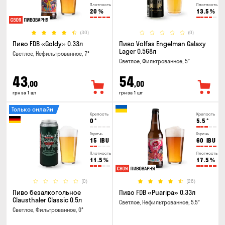
Плотность
Плотность
20
%
13.5
%
(30)
(0)
Пиво FDB «Goldy» 0.33л
Пиво Volfas Engelman Galaxy
Lager 0.568л
Светлое, Нефильтрованное, 7°
Светлое, Фильтрованное, 5°
43
54
,00
,00
грн за 1 шт
грн за 1 шт
Только онлайн
Крепость
Крепость
0
°
5.5
°
Горечь
Горечь
15
IBU
60
IBU
Плотность
Плотность
11.5
%
17.5
%
(0)
(26)
Пиво безалкогольное
Пиво FDB «Puaripa» 0.33л
Clausthaler Classic 0.5л
Светлое, Нефильтрованное, 5.5°
Светлое, Фильтрованное, 0°