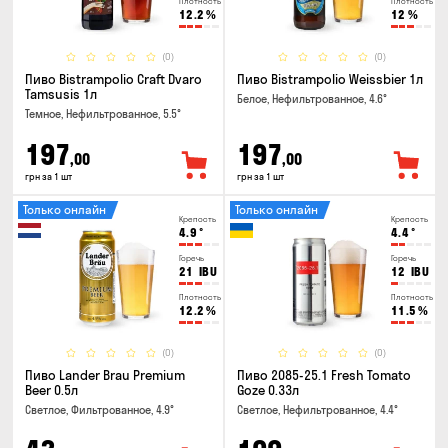
Плотность
Плотность
12.2
%
12
%
(0)
(0)
Пиво Bistrampolio Craft Dvaro
Пиво Bistrampolio Weissbier 1л
Tamsusis 1л
Белое, Нефильтрованное, 4.6°
Темное, Нефильтрованное, 5.5°
197
197
,00
,00
грн за 1 шт
грн за 1 шт
Только онлайн
Только онлайн
Крепость
Крепость
4.9
°
4.4
°
Горечь
Горечь
21
IBU
12
IBU
Плотность
Плотность
12.2
%
11.5
%
(0)
(0)
Пиво Lander Brau Premium
Пиво 2085-25.1 Fresh Tomato
Beer 0.5л
Goze 0.33л
Светлое, Фильтрованное, 4.9°
Светлое, Нефильтрованное, 4.4°