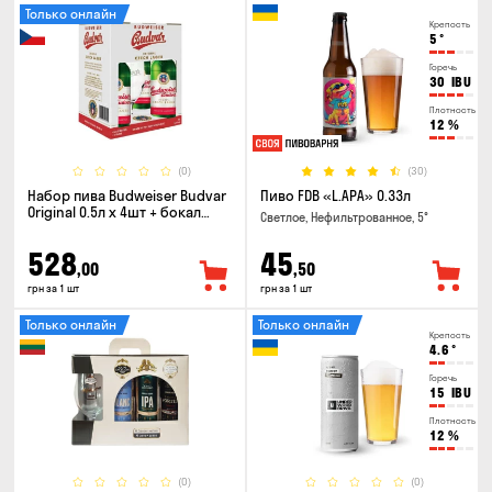
Только онлайн
Крепость
5
°
Горечь
30
IBU
Плотность
12
%
(0)
(30)
Набор пива Budweiser Budvar
Пиво FDB «L.APA» 0.33л
Original 0.5л х 4шт + бокал
Светлое, Нефильтрованное, 5°
0.33л
528
45
,00
,50
грн за 1 шт
грн за 1 шт
Только онлайн
Только онлайн
Крепость
4.6
°
Горечь
15
IBU
Плотность
12
%
(0)
(0)