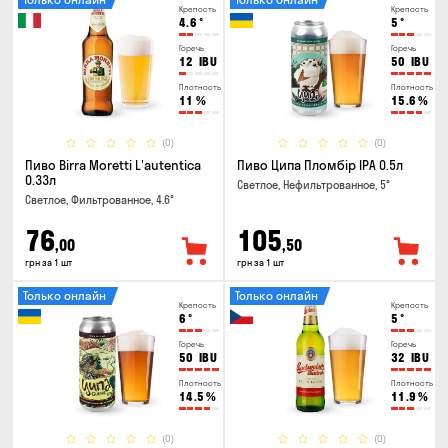
Крепость
Крепость
4.6
°
5
°
Горечь
Горечь
12
IBU
50
IBU
Плотность
Плотность
11
%
15.6
%
(0)
(0)
Пиво Birra Moretti L'autentica
Пиво Ципа Пломбір IPA 0.5л
0.33л
Светлое, Нефильтрованное, 5°
Светлое, Фильтрованное, 4.6°
76
105
,00
,50
грн за 1 шт
грн за 1 шт
Только онлайн
Только онлайн
Крепость
Крепость
6
°
5
°
Горечь
Горечь
50
IBU
32
IBU
Плотность
Плотность
14.5
%
11.9
%
(0)
(0)