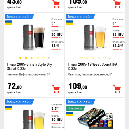
43
109
,00
,00
грн за 1 шт
грн за 1 шт
Только онлайн
Только онлайн
Крепость
Крепость
5
°
6
°
Горечь
Горечь
30
IBU
75
IBU
Плотность
Плотность
13
%
14.3
%
(1)
(0)
Пиво 2085-6 Irish Style Dry
Пиво 2085-19 West Coast IPA
Stout 0.33л
0.33л
Темное, Нефильтрованное, 5°
Светлое, Нефильтрованное, 6°
72
109
,00
,00
грн за 1 шт
грн за 1 шт
Только онлайн
Только онлайн
Крепость
Новинка
5.3
°
Горечь
30
IBU
Плотность