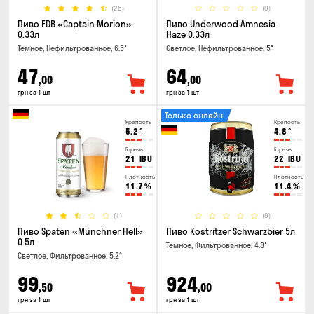
(26)
(0)
Пиво FDB «Captain Morion»
Пиво Underwood Amnesia
0.33л
Haze 0.33л
Темное, Нефильтрованное, 6.5°
Светлое, Нефильтрованное, 5°
47
64
,00
,00
грн за 1 шт
грн за 1 шт
Только онлайн
Крепость
Крепость
5.2
°
4.8
°
Горечь
Горечь
21
IBU
22
IBU
Плотность
Плотность
11.7
%
11.4
%
(1)
(0)
Пиво Spaten «Münchner Hell»
Пиво Kostritzer Schwarzbier 5л
0.5л
Темное, Фильтрованное, 4.8°
Светлое, Фильтрованное, 5.2°
99
924
,50
,00
грн за 1 шт
грн за 1 шт