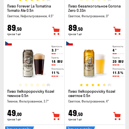
Пиво Forever La Tomatina
Пиво безалкогольное Corona
Tomato Ale 0.5л
Zero 0.33л
Светлое, Нефильтрованное, 4.5°
Светлое, Фильтрованное, 0°
89
89
,50
,50
грн за 1 шт
грн за 1 шт
Крепость
Крепость
3.7
°
4
°
Горечь
Горечь
14
IBU
20
IBU
Плотность
Плотность
11
%
11.5
%
(0)
(1)
Пиво Velkopopovicky Kozel
Пиво Velkopopovicky Kozel
темное 0.5л
светлое 0.5л
Темное, Фильтрованное, 3.7°
Светлое, Фильтрованное, 4°
49
49
,00
,50
грн за 1 шт
грн за 1 шт
Только онлайн
Только онлайн