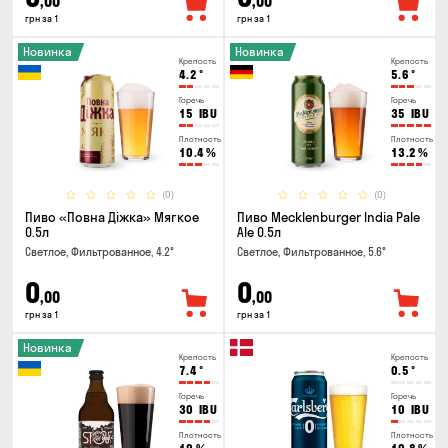
,00
,00
грн за 1
грн за 1
Новинка
Новинка
Крепость
Крепость
4.2
°
5.6
°
Горечь
Горечь
15
IBU
35
IBU
Плотность
Плотность
10.4
%
13.2
%
(0)
(0)
Пиво «Повна Діжка» Мягкое
Пиво Mecklenburger India Pale
0.5л
Ale 0.5л
Светлое, Фильтрованное, 4.2°
Светлое, Фильтрованное, 5.6°
0
0
,00
,00
грн за 1
грн за 1
Новинка
Крепость
Крепость
7.4
°
0.5
°
Горечь
Горечь
30
IBU
10
IBU
Плотность
Плотность