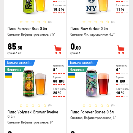
Плотность
Плотность
16.8
%
11
%
(0)
(0)
Пиво Forever Brat 0.5л
Пиво New Yorker 0.5л
Светлое, Нефильтрованное, 7.5°
Светлое, Фильтрованное, 4.5°
85
0
,50
,00
грн за 1 шт
грн за 1
Только онлайн
Только онлайн
Крепость
Крепость
Новинка
Новинка
8
°
4
°
Горечь
Горечь
60
IBU
8
IBU
Плотность
Плотность
20
%
10
%
(0)
(0)
Пиво Volynski Browar Twelve
Пиво Forever Bones 0.5л
0.5л
Светлое, Нефильтрованное, 4°
Светлое, Нефильтрованное, 8°