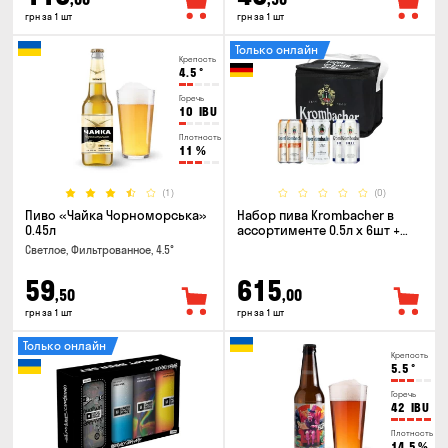
грн за 1 шт
грн за 1 шт
Только онлайн
Крепость
4.5
°
Горечь
10
IBU
Плотность
11
%
(1)
(0)
Пиво «Чайка Чорноморська»
Набор пива Krombacher в
0.45л
ассортименте 0.5л х 6шт +
термосумка
Светлое, Фильтрованное, 4.5°
59
615
,50
,00
грн за 1 шт
грн за 1 шт
Только онлайн
Крепость
5.5
°
Горечь
42
IBU
Плотность
14.5
%