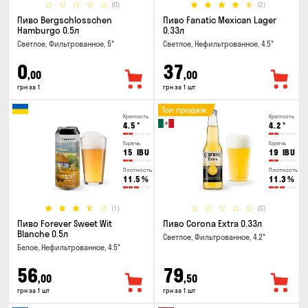
(0)
(2)
Пиво Bergschlosschen
Пиво Fanatic Mexican Lager
Hamburgo 0.5л
0.33л
Светлое, Фильтрованное, 5°
Светлое, Нефильтрованное, 4.5°
0
37
,00
,00
грн за 1
грн за 1 шт
Топ продаж
Крепость
Крепость
4.5
°
4.2
°
Горечь
Горечь
15
IBU
19
IBU
Плотность
Плотность
11.5
%
11.3
%
(1)
(0)
Пиво Forever Sweet Wit
Пиво Corona Extra 0.33л
Blanche 0.5л
Светлое, Фильтрованное, 4.2°
Белое, Нефильтрованное, 4.5°
56
79
,00
,50
грн за 1 шт
грн за 1 шт