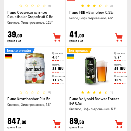
(0)
(2)
Пиво безалкогольное
Пиво FDB «Blanche» 0.33л
Clausthaler Grapefruit 0.5л
Белое, Нефильтрованное, 4.5°
Светлое, Фильтрованное, 0.25°
39
41
,00
,00
грн за 1 шт
грн за 1 шт
Только онлайн
Топ продаж
Крепость
Крепость
4.8
°
5.7
°
Горечь
Горечь
23
IBU
45
IBU
Плотность
Плотность
11.2
%
15
%
(0)
(1)
Пиво Krombacher Pils 5л
Пиво Volynski Browar Forest
IPA 0.5л
Светлое, Фильтрованное, 4.8°
Светлое, Нефильтрованное, 5.7°
847
89
,00
,50
грн за 1 шт
грн за 1 шт