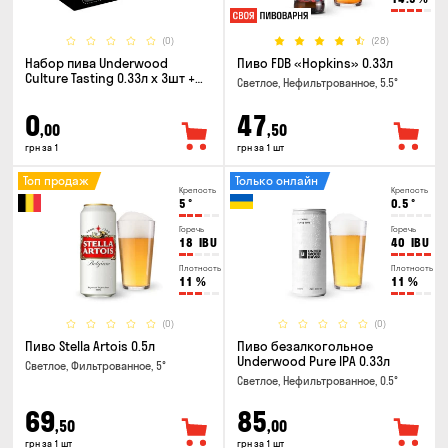
(0)
(28)
Набор пива Underwood
Пиво FDB «Hopkins» 0.33л
Culture Tasting 0.33л x 3шт +
Светлое, Нефильтрованное, 5.5°
бокал
0
47
,00
,50
грн за 1
грн за 1 шт
Топ продаж
Только онлайн
Крепость
Крепость
5
°
0.5
°
Горечь
Горечь
18
IBU
40
IBU
Плотность
Плотность
11
%
11
%
(0)
(0)
Пиво Stella Artois 0.5л
Пиво безалкогольное
Underwood Pure IPA 0.33л
Светлое, Фильтрованное, 5°
Светлое, Нефильтрованное, 0.5°
69
85
,50
,00
грн за 1 шт
грн за 1 шт