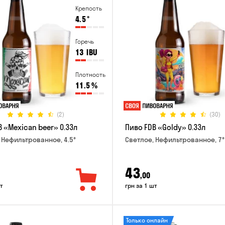
Крепость
4.5
°
Горечь
13
IBU
Плотность
11.5
%
(2)
(30)
 «Mexican beer» 0.33л
Пиво FDB «Goldy» 0.33л
 Нефильтрованное, 4.5°
Светлое, Нефильтрованное, 7°
43
,00
т
грн за 1 шт
Только онлайн