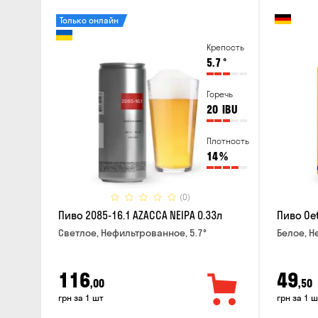
Только онлайн
Крепость
5.7
°
Горечь
20
IBU
Плотность
14
%
(0)
Пиво 2085-16.1 AZACCA NEIPA 0.33л
Пиво Oet
Светлое, Нефильтрованное, 5.7°
Белое, Н
116
49
,00
,50
грн за 1 шт
грн за 1 ш