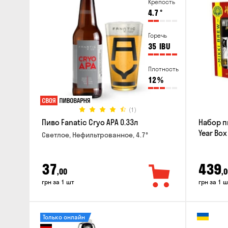
Крепость
4.7
°
Горечь
35
IBU
Плотность
12
%
(1)
Пиво Fanatic Cryo APA 0.33л
Набор п
Year Box
Светлое, Нефильтрованное, 4.7°
37
439
,00
,0
грн за 1 шт
грн за 1 ш
Только онлайн