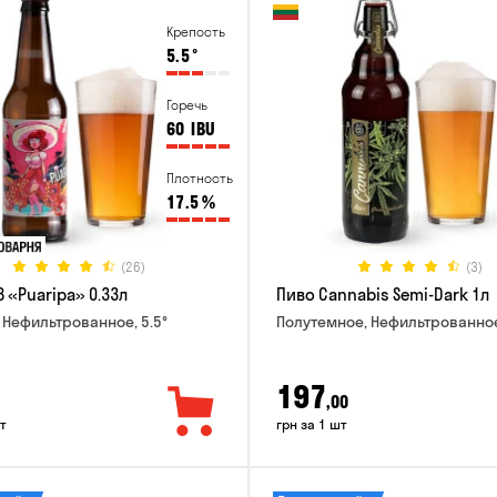
Крепость
5.5
°
Горечь
60
IBU
Плотность
17.5
%
(26)
(3)
 «Puaripa» 0.33л
Пиво Cannabis Semi-Dark 1л
 Нефильтрованное, 5.5°
Полутемное, Нефильтрованное
197
,00
т
грн за 1 шт