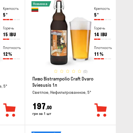
Новинка
Крепость
Крепость
5
°
5
°
Горечь
Горечь
15
IBU
14
IBU
Плотность
Плотность
12
%
11
%
(0)
Пиво Bistrampolio Craft Dvaro
Sviesusis 1л
, 5°
Светлое, Нефильтрованное, 5°
197
,00
грн за 1 шт