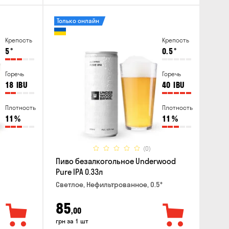
Только онлайн
Крепость
Крепость
5
°
0.5
°
Горечь
Горечь
18
IBU
40
IBU
Плотность
Плотность
11
%
11
%
(0)
Пиво безалкогольное Underwood
Pure IPA 0.33л
Светлое, Нефильтрованное, 0.5°
85
,00
грн за 1 шт