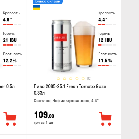
Только онлайн
Крепость
Крепость
4.9
°
4.4
°
Горечь
Горечь
21
IBU
12
IBU
Плотность
Плотность
12.2
%
11.5
%
(0)
er 0.5л
Пиво 2085-25.1 Fresh Tomato Goze
0.33л
Светлое, Нефильтрованное, 4.4°
109
,00
грн за 1 шт