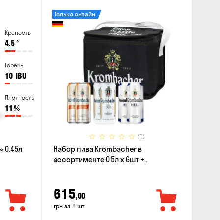
Только онлайн
Крепость
4.5
°
Горечь
10
IBU
Плотность
11
%
(0)
 0.45л
Набор пива Krombacher в
ассортименте 0.5л х 6шт +
термосумка
615
,00
грн за 1 шт