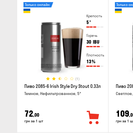
Только онлайн
Только о
Крепость
5
°
Горечь
30
IBU
Плотность
13
%
(1)
Пиво 2085-6 Irish Style Dry Stout 0.33л
Пиво 208
Темное, Нефильтрованное, 5°
Светлое,
72
109
,00
,0
грн за 1 шт
грн за 1 ш