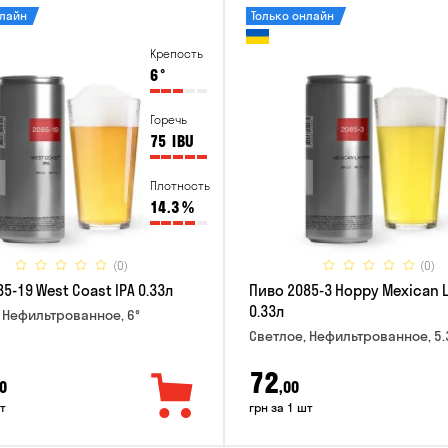
нлайн
Только онлайн
Крепость
6
°
Горечь
75
IBU
Плотность
14.3
%
(0)
(0)
5-19 West Coast IPA 0.33л
Пиво 2085-3 Hoppy Mexican 
0.33л
 Нефильтрованное, 6°
Светлое, Нефильтрованное, 5.
72
0
,00
т
грн за 1 шт