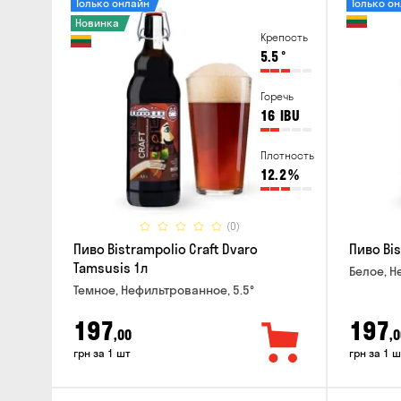
Только онлайн
Только о
Новинка
Крепость
5.5
°
Горечь
16
IBU
Плотность
12.2
%
(0)
Пиво Bistrampolio Craft Dvaro
Пиво Bis
Tamsusis 1л
Белое, Н
Темное, Нефильтрованное, 5.5°
197
197
,00
,0
грн за 1 шт
грн за 1 ш