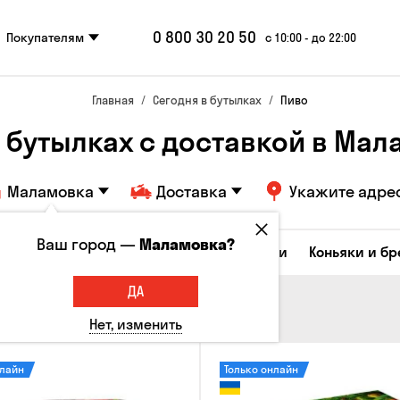
0 800 30 20 50
Покупателям
с 10:00 - до 22:00
Главная
Сегодня в бутылках
Пиво
 бутылках с доставкой в Ма
Маламовка
Доставка
Укажите адре
Ваш город —
Маламовка?
Коктейли
Соджу
Ликеры и настойки
Коньяки и б
ДА
Нет, изменить
нлайн
Только онлайн