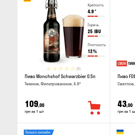
Крепость
4.9
°
Горечь
25
IBU
Плотность
12
%
(0)
Пиво Monchshof Schwarzbier 0.5л
Пиво FDB
Темное, Фильтрованное, 4.9°
Светлое,
109
43
,00
,00
грн за 1 шт
грн за 1 ш
Только онлайн