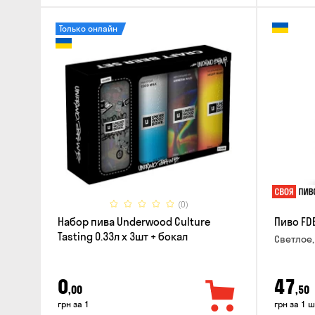
Только онлайн
(0)
Набор пива Underwood Culture
Пиво FD
Tasting 0.33л x 3шт + бокал
Светлое,
0
47
,00
,50
грн за 1
грн за 1 ш