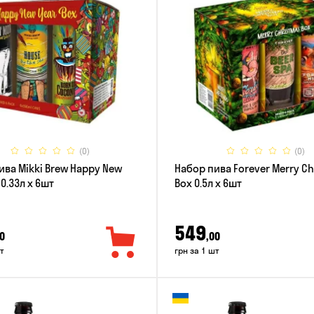
(0)
(0)
ива Mikki Brew Happy New
Набор пива Forever Merry C
 0.33л x 6шт
Box 0.5л x 6шт
549
0
,00
т
грн за 1 шт