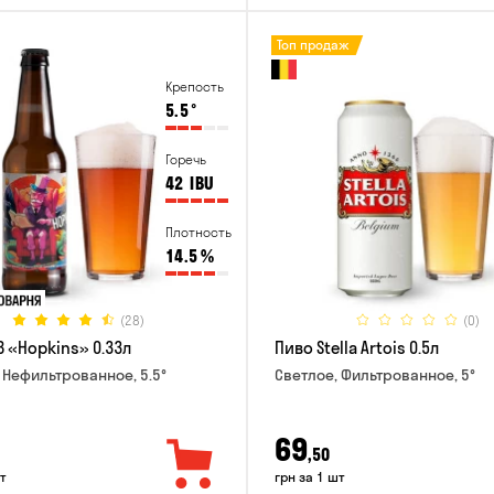
Топ продаж
Крепость
5.5
°
Горечь
42
IBU
Плотность
14.5
%
(28)
(0)
B «Hopkins» 0.33л
Пиво Stella Artois 0.5л
 Нефильтрованное, 5.5°
Светлое, Фильтрованное, 5°
69
,50
т
грн за 1 шт