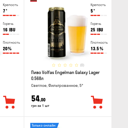
Крепость
Крепость
7
°
5
°
Горечь
Горечь
16
IBU
25
IBU
Плотность
Плотность
20
%
13.5
%
(0)
Пиво Volfas Engelman Galaxy Lager
0.568л
Светлое, Фильтрованное, 5°
54
,00
грн за 1 шт
Только онлайн