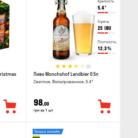
Крепость
5.4
°
Горечь
25
IBU
Плотность
12.3
%
(2)
hristmas
Пиво Monchshof Landbier 0.5л
Светлое, Фильтрованное, 5.4°
98
,00
грн за 1 шт
Только онлайн