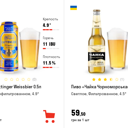
Крепость
4.9
°
Горечь
11
IBU
Плотность
11.5
%
(0)
(1)
tinger Weissbier 0.5л
Пиво «Чайка Чорноморська»
ефильтрованное, 4.9°
Светлое, Фильтрованное, 4.5°
59
,50
т
грн за 1 шт