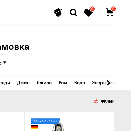
0
0
ламовка
с
ренди
Джин
Текила
Ром
Вода
Энергетические 
ФИЛЬТР
Только онлайн