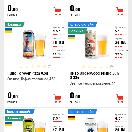
0
0
,00
,00
грн за 1
грн за 1
Новинка
Только онлайн
Крепость
Крепость
Новинка
4.5
°
5
°
Горечь
Горечь
15
IBU
20
IBU
Плотность
Плотность
11
%
12
%
(0)
(0)
Пиво Forever Pizza 0.5л
Пиво Underwood Rising Sun
0.33л
Светлое, Нефильтрованное, 4.5°
Светлое, Нефильтрованное, 5°
0
0
,00
,00
грн за 1
грн за 1
Только онлайн
Только онлайн
Крепость
Крепость
Новинка
7.5
°
4.5
°
Горечь
Горечь
17
IBU
20
IBU