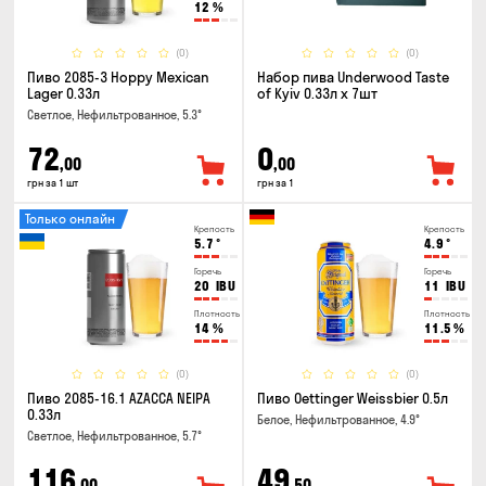
12
%
(0)
(0)
Пиво 2085-3 Hoppy Mexican
Набор пива Underwood Taste
Lager 0.33л
of Kyiv 0.33л x 7шт
Светлое, Нефильтрованное, 5.3°
72
0
,00
,00
грн за 1 шт
грн за 1
Только онлайн
Крепость
Крепость
5.7
°
4.9
°
Горечь
Горечь
20
IBU
11
IBU
Плотность
Плотность
14
%
11.5
%
(0)
(0)
Пиво 2085-16.1 AZACCA NEIPA
Пиво Oettinger Weissbier 0.5л
0.33л
Белое, Нефильтрованное, 4.9°
Светлое, Нефильтрованное, 5.7°
116
49
,00
,50