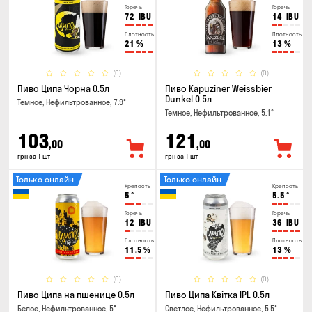
Горечь
Горечь
72
IBU
14
IBU
Плотность
Плотность
21
%
13
%
(0)
(0)
Пиво Ципа Чорна 0.5л
Пиво Kapuziner Weissbier
Dunkel 0.5л
Темное, Нефильтрованное, 7.9°
Темное, Нефильтрованное, 5.1°
103
121
,00
,00
грн за 1 шт
грн за 1 шт
Только онлайн
Только онлайн
Крепость
Крепость
5
°
5.5
°
Горечь
Горечь
12
IBU
36
IBU
Плотность
Плотность
11.5
%
13
%
(0)
(0)
Пиво Ципа на пшенице 0.5л
Пиво Ципа Квітка IPL 0.5л
Белое, Нефильтрованное, 5°
Светлое, Нефильтрованное, 5.5°