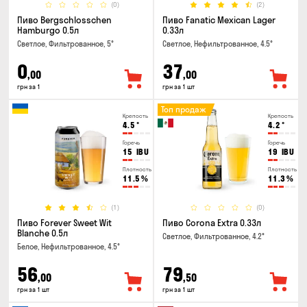
(0)
(2)
Пиво Bergschlosschen
Пиво Fanatic Mexican Lager
Hamburgo 0.5л
0.33л
Светлое, Фильтрованное, 5°
Светлое, Нефильтрованное, 4.5°
0
37
,00
,00
грн за 1
грн за 1 шт
Топ продаж
Крепость
Крепость
4.5
°
4.2
°
Горечь
Горечь
15
IBU
19
IBU
Плотность
Плотность
11.5
%
11.3
%
(1)
(0)
Пиво Forever Sweet Wit
Пиво Corona Extra 0.33л
Blanche 0.5л
Светлое, Фильтрованное, 4.2°
Белое, Нефильтрованное, 4.5°
56
79
,00
,50
грн за 1 шт
грн за 1 шт