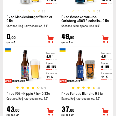
11.8
%
10.8
%
(0)
(0)
Пиво Mecklenburger Weisbier
Пиво безалкогольное
0.5л
Carlsberg «NON Alcoholic» 0.5л
Светлое, Нефильтрованное, 5.1°
Светлое, Фильтрованное, 0.5°
0
49
,00
,50
грн за 1
грн за 1 шт
Крепость
Крепость
4.5
°
4.5
°
Горечь
Горечь
25
IBU
9
IBU
Плотность
Плотность
11
%
11
%
(27)
(2)
Пиво FDB «Hippie Pils» 0.33л
Пиво Fanatic Blanche 0.33л
Светлое, Нефильтрованное, 4.5°
Белое, Нефильтрованное, 4.5°
43
37
,00
,00
грн за 1 шт
грн за 1 шт