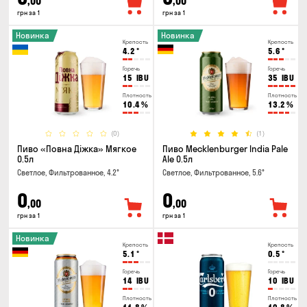
,00
,00
грн за 1
грн за 1
Новинка
Новинка
Крепость
Крепость
4.2
°
5.6
°
Горечь
Горечь
15
IBU
35
IBU
Плотность
Плотность
10.4
%
13.2
%
(0)
(1)
Пиво «Повна Діжка» Мягкое
Пиво Mecklenburger India Pale
0.5л
Ale 0.5л
Светлое, Фильтрованное, 4.2°
Светлое, Фильтрованное, 5.6°
0
0
,00
,00
грн за 1
грн за 1
Новинка
Крепость
Крепость
5.1
°
0.5
°
Горечь
Горечь
14
IBU
10
IBU
Плотность
Плотность