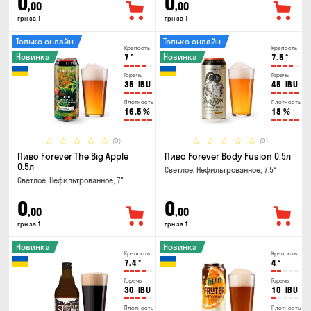
0
0
,00
,00
грн за 1
грн за 1
Только онлайн
Только онлайн
Крепость
Крепость
Новинка
Новинка
7
°
7.5
°
Горечь
Горечь
35
IBU
45
IBU
Плотность
Плотность
16.5
%
18
%
(0)
(0)
Пиво Forever The Big Apple
Пиво Forever Body Fusion 0.5л
0.5л
Светлое, Нефильтрованное, 7.5°
Светлое, Нефильтрованное, 7°
0
0
,00
,00
грн за 1
грн за 1
Новинка
Новинка
Крепость
Крепость
7.4
°
4
°
Горечь
Горечь
30
IBU
10
IBU
Плотность
Плотность