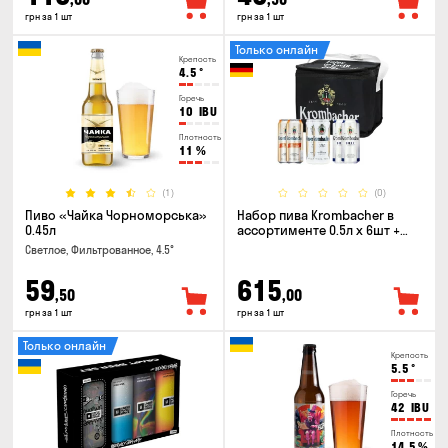
грн за 1 шт
грн за 1 шт
Только онлайн
Крепость
4.5
°
Горечь
10
IBU
Плотность
11
%
(1)
(0)
Пиво «Чайка Чорноморська»
Набор пива Krombacher в
0.45л
ассортименте 0.5л х 6шт +
термосумка
Светлое, Фильтрованное, 4.5°
59
615
,50
,00
грн за 1 шт
грн за 1 шт
Только онлайн
Крепость
5.5
°
Горечь
42
IBU
Плотность
14.5
%