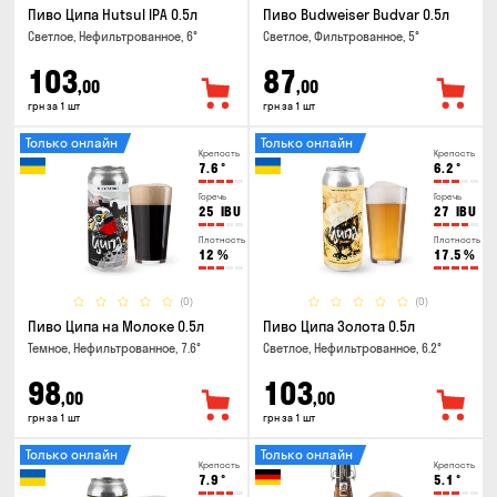
Пиво Ципа Hutsul IPA 0.5л
Пиво Budweiser Budvar 0.5л
Светлое, Нефильтрованное, 6°
Светлое, Фильтрованное, 5°
103
87
,00
,00
грн за 1 шт
грн за 1 шт
Только онлайн
Только онлайн
Крепость
Крепость
7.6
°
6.2
°
Горечь
Горечь
25
IBU
27
IBU
Плотность
Плотность
12
%
17.5
%
(0)
(0)
Пиво Ципа на Молоке 0.5л
Пиво Ципа Золота 0.5л
Темное, Нефильтрованное, 7.6°
Светлое, Нефильтрованное, 6.2°
98
103
,00
,00
грн за 1 шт
грн за 1 шт
Только онлайн
Только онлайн
Крепость
Крепость
7.9
°
5.1
°