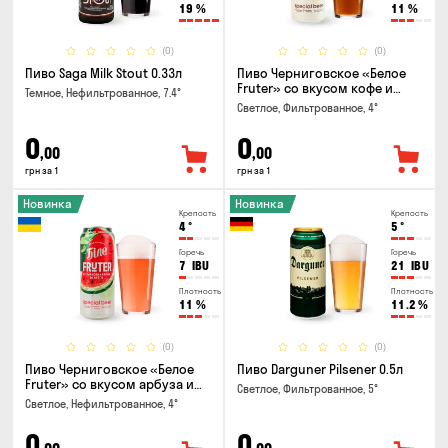
19
%
11
%
(0)
(0)
Пиво Saga Milk Stout 0.33л
Пиво Черниговское «Белое
Fruter» со вкусом кофе и
Темное, Нефильтрованное, 7.4°
апельсина 0.5 л
Светлое, Фильтрованное, 4°
0
0
,00
,00
грн за 1
грн за 1
Новинка
Новинка
Крепость
Крепость
4
°
5
°
Горечь
Горечь
7
IBU
21
IBU
Плотность
Плотность
11
%
11.2
%
(0)
(0)
Пиво Черниговское «Белое
Пиво Darguner Pilsener 0.5л
Fruter» со вкусом арбуза и
Светлое, Фильтрованное, 5°
мяты 0.5л
Светлое, Нефильтрованное, 4°
0
0