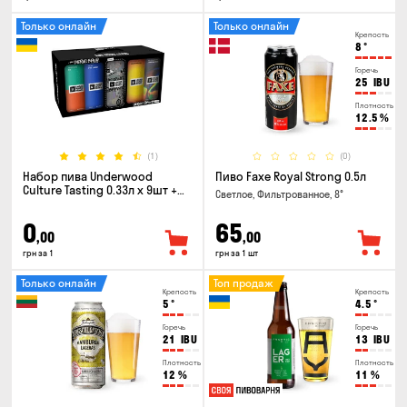
Только онлайн
Только онлайн
Крепость
8
°
Горечь
25
IBU
Плотность
12.5
%
(1)
(0)
Набор пива Underwood
Пиво Faxe Royal Strong 0.5л
Culture Tasting 0.33л x 9шт +
Светлое, Фильтрованное, 8°
бокал
0
65
,00
,00
грн за 1
грн за 1 шт
Только онлайн
Топ продаж
Крепость
Крепость
5
°
4.5
°
Горечь
Горечь
21
IBU
13
IBU
Плотность
Плотность
12
%
11
%