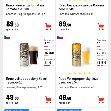
Пиво Forever La Tomatina
Пиво безалкогольное Corona
Tomato Ale 0.5л
Zero 0.33л
Светлое, Нефильтрованное, 4.5°
Светлое, Фильтрованное, 0°
89
89
,50
,50
грн за 1 шт
грн за 1 шт
Крепость
Крепость
3.7
°
4
°
Горечь
Горечь
14
IBU
20
IBU
Плотность
Плотность
11
%
11.5
%
(0)
(1)
Пиво Velkopopovicky Kozel
Пиво Velkopopovicky Kozel
темное 0.5л
светлое 0.5л
Темное, Фильтрованное, 3.7°
Светлое, Фильтрованное, 4°
49
49
,00
,50
грн за 1 шт
грн за 1 шт
Только онлайн
Только онлайн