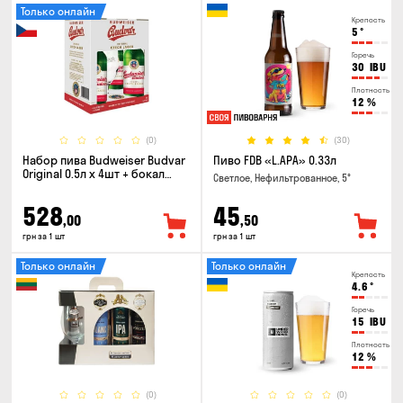
Только онлайн
Крепость
5
°
Горечь
30
IBU
Плотность
12
%
(0)
(30)
Набор пива Budweiser Budvar
Пиво FDB «L.APA» 0.33л
Original 0.5л х 4шт + бокал
Светлое, Нефильтрованное, 5°
0.33л
528
45
,00
,50
грн за 1 шт
грн за 1 шт
Только онлайн
Только онлайн
Крепость
4.6
°
Горечь
15
IBU
Плотность
12
%
(0)
(0)