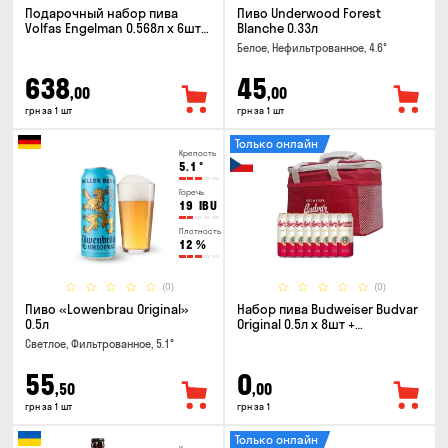
Подарочный набор пива
Пиво Underwood Forest
Volfas Engelman 0.568л x 6шт +
Blanche 0.33л
бокал 0.568л
Белое, Нефильтрованное, 4.6°
638
45
,00
,00
грн за 1 шт
грн за 1 шт
Только онлайн
Крепость
5.1
°
Горечь
19
IBU
Плотность
12
%
(0)
(0)
Пиво «Lowenbrau Original»
Набор пива Budweiser Budvar
0.5л
Original 0.5л x 8шт +
термосумка
Светлое, Фильтрованное, 5.1°
55
0
,50
,00
грн за 1 шт
грн за 1
Только онлайн