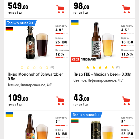
549
98
,00
,00
грн за 1 шт
грн за 1 шт
Только онлайн
Крепость
Крепость
4.9
°
4.5
°
Горечь
Горечь
25
IBU
13
IBU
Плотность
Плотность
12
%
11.5
%
(0)
(2)
Пиво Monchshof Schwarzbier
Пиво FDB «Mexican beer» 0.33л
0.5л
Светлое, Нефильтрованное, 4.5°
Темное, Фильтрованное, 4.9°
109
43
,00
,00
грн за 1 шт
грн за 1 шт
Только онлайн
Крепость
Крепость
7
°
5
°
Горечь
Горечь
16
IBU
25
IBU