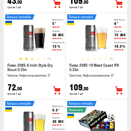
43
109
,00
,00
грн за 1 шт
грн за 1 шт
Только онлайн
Только онлайн
Крепость
Крепость
5
°
6
°
Горечь
Горечь
30
IBU
75
IBU
Плотность
Плотность
13
%
14.3
%
(1)
(0)
Пиво 2085-6 Irish Style Dry
Пиво 2085-19 West Coast IPA
Stout 0.33л
0.33л
Темное, Нефильтрованное, 5°
Светлое, Нефильтрованное, 6°
72
109
,00
,00
грн за 1 шт
грн за 1 шт
Только онлайн
Только онлайн
Крепость
Новинка
5.3
°
Горечь
30
IBU
Плотность