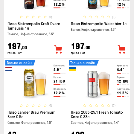
Плотность
Плотность
12.2
%
12
%
(0)
(0)
Пиво Bistrampolio Craft Dvaro
Пиво Bistrampolio Weissbier 1л
Tamsusis 1л
Белое, Нефильтрованное, 4.6°
Темное, Нефильтрованное, 5.5°
197
197
,00
,00
грн за 1 шт
грн за 1 шт
Только онлайн
Только онлайн
Крепость
Крепость
4.9
°
4.4
°
Горечь
Горечь
21
IBU
12
IBU
Плотность
Плотность
12.2
%
11.5
%
(0)
(0)
Пиво Lander Brau Premium
Пиво 2085-25.1 Fresh Tomato
Beer 0.5л
Goze 0.33л
Светлое, Фильтрованное, 4.9°
Светлое, Нефильтрованное, 4.4°