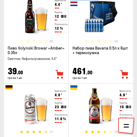
Крепость
4.4
°
Горечь
12
IBU
Плотность
12
%
(0)
(0)
Пиво Volynski Browar «Amber»
Набор пива Bavaria 0.5л х 6шт
0.35л
+ термосумка
Светлое, Нефильтрованное, 4.4°
39
461
,00
,00
грн за 1 шт
грн за 1 шт
Крепость
Крепость
4.8
°
4.9
°
Горечь
Горечь
23
IBU
10
IBU
Плотность
Плотность
11.8
%
11
%
(1)
(3)