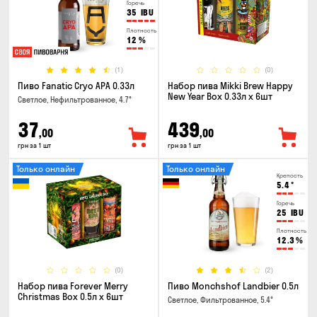
Горечь
35
IBU
Плотность
12
%
(1)
(0)
Пиво Fanatic Cryo APA 0.33л
Набор пива Mikki Brew Happy
New Year Box 0.33л x 6шт
Светлое, Нефильтрованное, 4.7°
37
439
,00
,00
грн за 1 шт
грн за 1 шт
Только онлайн
Только онлайн
Крепость
5.4
°
Горечь
25
IBU
Плотность
12.3
%
(0)
(2)
Набор пива Forever Merry
Пиво Monchshof Landbier 0.5л
Christmas Box 0.5л x 6шт
Светлое, Фильтрованное, 5.4°