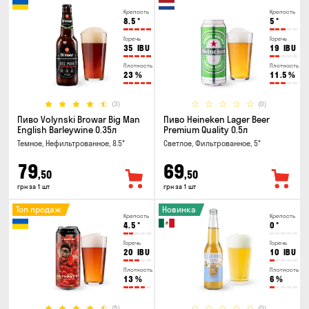
Крепость
Крепость
8.5
°
5
°
Горечь
Горечь
35
IBU
19
IBU
Плотность
Плотность
23
%
11.5
%
(3)
(0)
Пиво Volynski Browar Big Man
Пиво Heineken Lager Beer
English Barleywine 0.35л
Premium Quality 0.5л
Темное, Нефильтрованное, 8.5°
Светлое, Фильтрованное, 5°
79
69
,50
,50
грн за 1 шт
грн за 1 шт
Топ продаж
Новинка
Крепость
Крепость
4.5
°
0
°
Горечь
Горечь
20
IBU
10
IBU
Плотность
Плотность
13
%
6
%
(5)
(0)