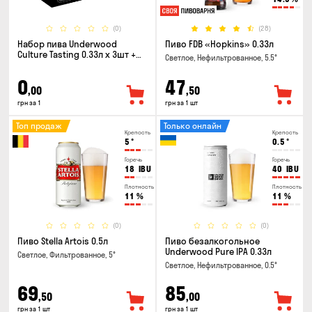
(0)
(28)
Набор пива Underwood
Пиво FDB «Hopkins» 0.33л
Culture Tasting 0.33л x 3шт +
Светлое, Нефильтрованное, 5.5°
бокал
0
47
,00
,50
грн за 1
грн за 1 шт
Топ продаж
Только онлайн
Крепость
Крепость
5
°
0.5
°
Горечь
Горечь
18
IBU
40
IBU
Плотность
Плотность
11
%
11
%
(0)
(0)
Пиво Stella Artois 0.5л
Пиво безалкогольное
Underwood Pure IPA 0.33л
Светлое, Фильтрованное, 5°
Светлое, Нефильтрованное, 0.5°
69
85
,50
,00
грн за 1 шт
грн за 1 шт