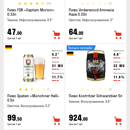
(26)
(0)
Пиво FDB «Captain Morion»
Пиво Underwood Amnesia
0.33л
Haze 0.33л
Темное, Нефильтрованное, 6.5°
Светлое, Нефильтрованное, 5°
47
64
,00
,00
грн за 1 шт
грн за 1 шт
Только онлайн
Крепость
Крепость
5.2
°
4.8
°
Горечь
Горечь
21
IBU
22
IBU
Плотность
Плотность
11.7
%
11.4
%
(1)
(0)
Пиво Spaten «Münchner Hell»
Пиво Kostritzer Schwarzbier 5л
0.5л
Темное, Фильтрованное, 4.8°
Светлое, Фильтрованное, 5.2°
99
924
,50
,00
грн за 1 шт
грн за 1 шт