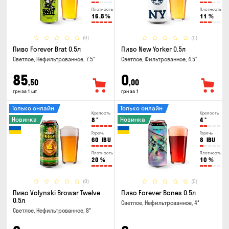
Плотность
Плотность
16.8
%
11
%
(0)
(0)
Пиво Forever Brat 0.5л
Пиво New Yorker 0.5л
Светлое, Нефильтрованное, 7.5°
Светлое, Фильтрованное, 4.5°
85
0
,50
,00
грн за 1 шт
грн за 1
Только онлайн
Только онлайн
Крепость
Крепость
Новинка
Новинка
8
°
4
°
Горечь
Горечь
60
IBU
8
IBU
Плотность
Плотность
20
%
10
%
(0)
(0)
Пиво Volynski Browar Twelve
Пиво Forever Bones 0.5л
0.5л
Светлое, Нефильтрованное, 4°
Светлое, Нефильтрованное, 8°