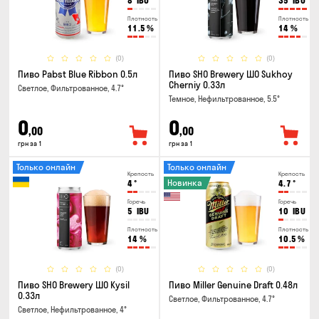
8
IBU
35
IBU
Плотность
Плотность
11.5
%
14
%
(0)
(0)
Пиво Pabst Blue Ribbon 0.5л
Пиво SHO Brewery ШО Sukhoy
Cherniy 0.33л
Светлое, Фильтрованное, 4.7°
Темное, Нефильтрованное, 5.5°
0
0
,00
,00
грн за 1
грн за 1
Только онлайн
Только онлайн
Крепость
Крепость
Новинка
4
°
4.7
°
Горечь
Горечь
5
IBU
10
IBU
Плотность
Плотность
14
%
10.5
%
(0)
(0)
Пиво SHO Brewery ШО Kysil
Пиво Miller Genuine Draft 0.48л
0.33л
Светлое, Фильтрованное, 4.7°
Светлое, Нефильтрованное, 4°