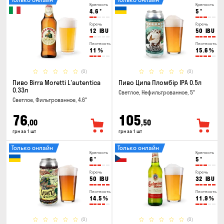
Крепость
Крепость
4.6
°
5
°
Горечь
Горечь
12
IBU
50
IBU
Плотность
Плотность
11
%
15.6
%
(0)
(0)
Пиво Birra Moretti L'autentica
Пиво Ципа Пломбір IPA 0.5л
0.33л
Светлое, Нефильтрованное, 5°
Светлое, Фильтрованное, 4.6°
76
105
,00
,50
грн за 1 шт
грн за 1 шт
Только онлайн
Только онлайн
Крепость
Крепость
6
°
5
°
Горечь
Горечь
50
IBU
32
IBU
Плотность
Плотность
14.5
%
11.9
%
(0)
(0)