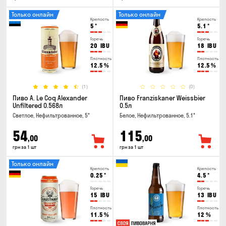
Только онлайн
Только онлайн
Крепость
Крепость
5
°
5.1
°
Горечь
Горечь
20
IBU
18
IBU
Плотность
Плотность
12.5
%
12.5
%
(1)
(0)
Пиво A. Le Coq Alexander
Пиво Franziskaner Weissbier
Unfiltered 0.568л
0.5л
Светлое, Нефильтрованное, 5°
Белое, Нефильтрованное, 5.1°
54
115
,00
,00
грн за 1 шт
грн за 1 шт
Только онлайн
Крепость
Крепость
0.25
°
4.5
°
Горечь
Горечь
15
IBU
13
IBU
Плотность
Плотность
11.5
%
12
%