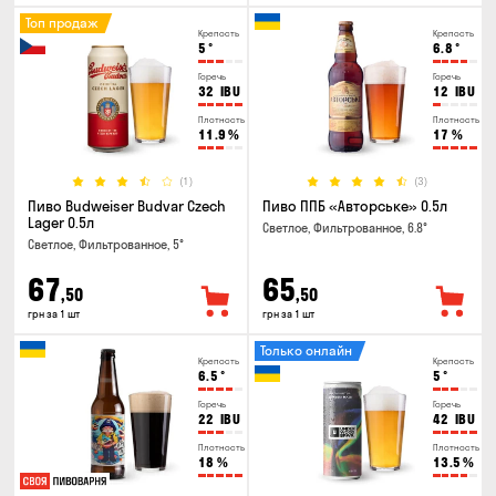
Топ продаж
Крепость
Крепость
5
°
6.8
°
Горечь
Горечь
32
IBU
12
IBU
Плотность
Плотность
11.9
%
17
%
(1)
(3)
Пиво Budweiser Budvar Czech
Пиво ППБ «Авторське» 0.5л
Lager 0.5л
Светлое, Фильтрованное, 6.8°
Светлое, Фильтрованное, 5°
67
65
,50
,50
грн за 1 шт
грн за 1 шт
Только онлайн
Крепость
Крепость
6.5
°
5
°
Горечь
Горечь
22
IBU
42
IBU
Плотность
Плотность
18
%
13.5
%