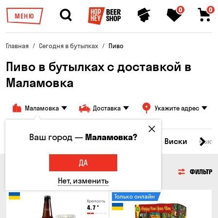
0
0
МЕНЮ
Главная
Сегодня в бутылках
Пиво
Пиво в бутылках с доставкой в
Маламовка
Маламовка
Доставка
Укажите адрес
Ваш город —
Маламовка?
Все товары
Пиво
Сидр
Вино
Виски
Кокт
ДА
ПИВО
ФИЛЬТР
Нет, изменить
Только онлайн
Крепость
4.7
°