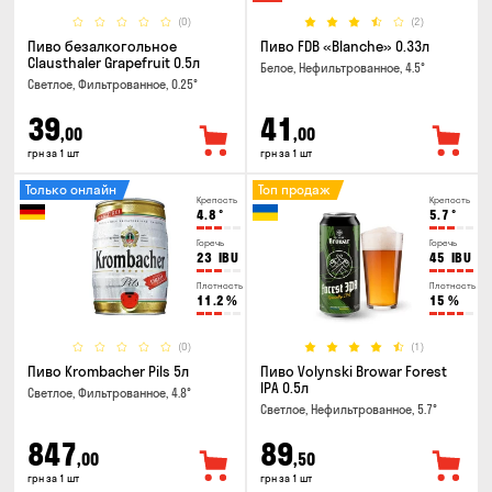
(0)
(2)
Пиво безалкогольное
Пиво FDB «Blanche» 0.33л
Clausthaler Grapefruit 0.5л
Белое, Нефильтрованное, 4.5°
Светлое, Фильтрованное, 0.25°
39
41
,00
,00
грн за 1 шт
грн за 1 шт
Только онлайн
Топ продаж
Крепость
Крепость
4.8
°
5.7
°
Горечь
Горечь
23
IBU
45
IBU
Плотность
Плотность
11.2
%
15
%
(0)
(1)
Пиво Krombacher Pils 5л
Пиво Volynski Browar Forest
IPA 0.5л
Светлое, Фильтрованное, 4.8°
Светлое, Нефильтрованное, 5.7°
847
89
,00
,50
грн за 1 шт
грн за 1 шт