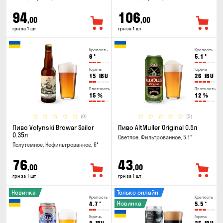
94
106
,00
,00
грн за 1 шт
грн за 1 шт
Крепость
Крепость
6
°
5.1
°
Горечь
Горечь
15
IBU
26
IBU
Плотность
Плотность
15
%
12
%
(0)
(0)
Пиво Volynski Browar Sailor
Пиво AltMuller Original 0.5л
0.35л
Светлое, Фильтрованное, 5.1°
Полутемное, Нефильтрованное, 6°
76
43
,00
,00
грн за 1 шт
грн за 1 шт
Новинка
Только онлайн
Крепость
Крепость
Новинка
4.7
°
5.5
°
Горечь
Горечь