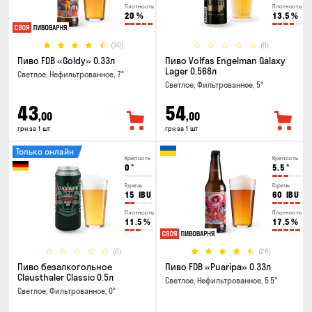
Плотность
Плотность
20
%
13.5
%
(30)
(0)
Пиво FDB «Goldy» 0.33л
Пиво Volfas Engelman Galaxy
Lager 0.568л
Светлое, Нефильтрованное, 7°
Светлое, Фильтрованное, 5°
43
54
,00
,00
грн за 1 шт
грн за 1 шт
Только онлайн
Крепость
Крепость
0
°
5.5
°
Горечь
Горечь
15
IBU
60
IBU
Плотность
Плотность
11.5
%
17.5
%
(0)
(26)
Пиво безалкогольное
Пиво FDB «Puaripa» 0.33л
Clausthaler Classic 0.5л
Светлое, Нефильтрованное, 5.5°
Светлое, Фильтрованное, 0°