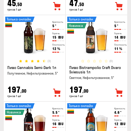
45
47
,50
,50
грн за 1 шт
грн за 1 шт
Только онлайн
Только онлайн
Крепость
Крепость
Новинка
5
°
5
°
Горечь
Горечь
15
IBU
14
IBU
Плотность
Плотность
12
%
11
%
(3)
(0)
Пиво Cannabis Semi-Dark 1л
Пиво Bistrampolio Craft Dvaro
Sviesusis 1л
Полутемное, Нефильтрованное, 5°
Светлое, Нефильтрованное, 5°
197
197
,00
,00
грн за 1 шт
грн за 1 шт
Только онлайн
Только онлайн
Крепость
Крепость
Новинка
5.5
°
4.6
°
Горечь
Горечь
16
IBU
12
IBU