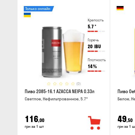
Только онлайн
Крепость
5.7
°
Горечь
20
IBU
Плотность
14
%
(0)
Пиво 2085-16.1 AZACCA NEIPA 0.33л
Пиво Oet
Светлое, Нефильтрованное, 5.7°
Белое, Н
116
49
,00
,50
грн за 1 шт
грн за 1 ш