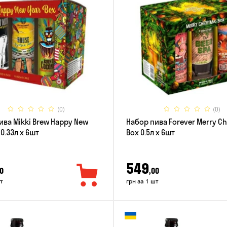
(0)
(0)
ива Mikki Brew Happy New
Набор пива Forever Merry C
 0.33л x 6шт
Box 0.5л x 6шт
549
0
,00
т
грн за 1 шт