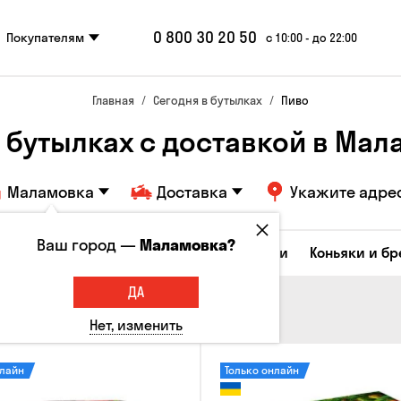
0 800 30 20 50
Покупателям
с 10:00 - до 22:00
Главная
Сегодня в бутылках
Пиво
 бутылках с доставкой в Ма
Маламовка
Доставка
Укажите адре
Ваш город —
Маламовка?
Коктейли
Соджу
Ликеры и настойки
Коньяки и б
ДА
Нет, изменить
нлайн
Только онлайн