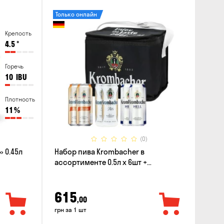
Только онлайн
Крепость
4.5
°
Горечь
10
IBU
Плотность
11
%
(0)
 0.45л
Набор пива Krombacher в
ассортименте 0.5л х 6шт +
термосумка
615
,00
грн за 1 шт