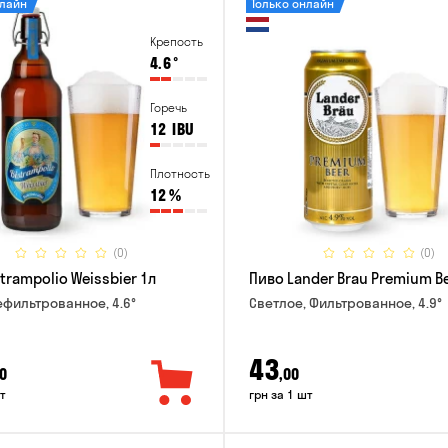
нлайн
Только онлайн
Крепость
4.6
°
Горечь
12
IBU
Плотность
12
%
(0)
(0)
trampolio Weissbier 1л
Пиво Lander Brau Premium Be
ефильтрованное, 4.6°
Светлое, Фильтрованное, 4.9°
43
0
,00
т
грн за 1 шт