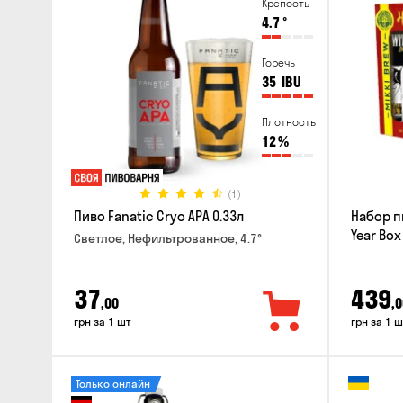
Крепость
4.7
°
Горечь
35
IBU
Плотность
12
%
(1)
Пиво Fanatic Cryo APA 0.33л
Набор п
Year Box
Светлое, Нефильтрованное, 4.7°
37
439
,00
,0
грн за 1 шт
грн за 1 ш
Только онлайн