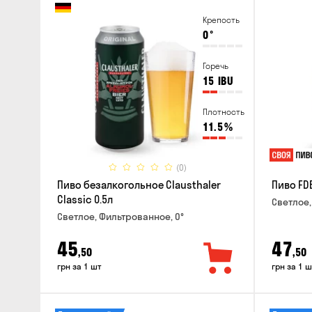
Крепость
0
°
Горечь
15
IBU
Плотность
11.5
%
(0)
Пиво безалкогольное Clausthaler
Пиво FDB
Classic 0.5л
Светлое,
Светлое, Фильтрованное, 0°
45
47
,50
,50
грн за 1 шт
грн за 1 ш