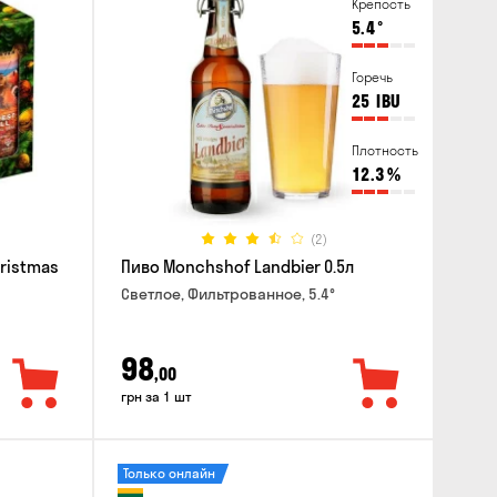
Крепость
5.4
°
Горечь
25
IBU
Плотность
12.3
%
(2)
hristmas
Пиво Monchshof Landbier 0.5л
Светлое, Фильтрованное, 5.4°
98
,00
грн за 1 шт
Только онлайн