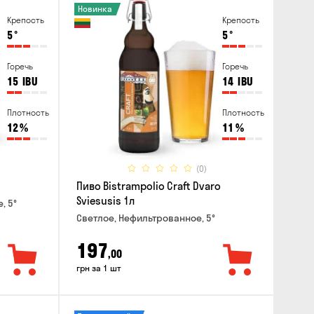
Новинка
Крепость
Крепость
5
°
5
°
Горечь
Горечь
15
IBU
14
IBU
Плотность
Плотность
12
%
11
%
(0)
Пиво Bistrampolio Craft Dvaro
Sviesusis 1л
, 5°
Светлое, Нефильтрованное, 5°
197
,00
грн за 1 шт