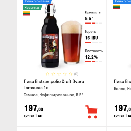
Только онлайн
Только о
Новинка
Крепость
5.5
°
Горечь
16
IBU
Плотность
12.2
%
(0)
Пиво Bistrampolio Craft Dvaro
Пиво Bis
Tamsusis 1л
Белое, Н
Темное, Нефильтрованное, 5.5°
197
197
,00
,0
грн за 1 шт
грн за 1 ш