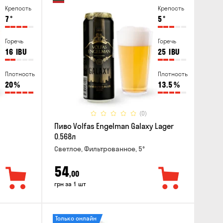
Крепость
Крепость
7
°
5
°
Горечь
Горечь
16
IBU
25
IBU
Плотность
Плотность
20
%
13.5
%
(0)
Пиво Volfas Engelman Galaxy Lager
0.568л
Светлое, Фильтрованное, 5°
54
,00
грн за 1 шт
Только онлайн