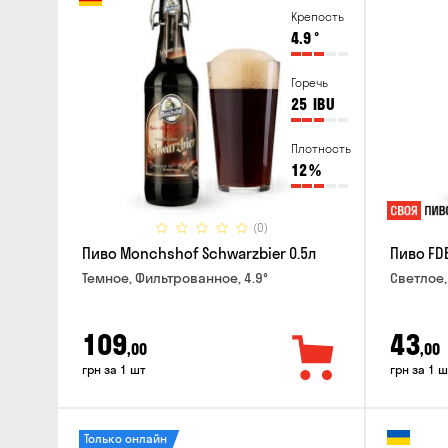
Крепость
4.9
°
Горечь
25
IBU
Плотность
12
%
(0)
Пиво Monchshof Schwarzbier 0.5л
Пиво FDB
Темное, Фильтрованное, 4.9°
Светлое,
109
43
,00
,00
грн за 1 шт
грн за 1 ш
Только онлайн