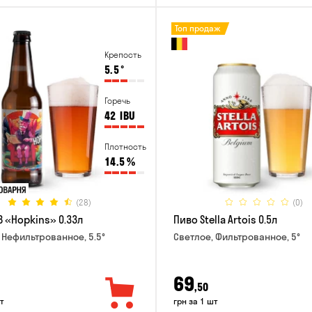
Топ продаж
Крепость
5.5
°
Горечь
42
IBU
Плотность
14.5
%
(28)
(0)
B «Hopkins» 0.33л
Пиво Stella Artois 0.5л
 Нефильтрованное, 5.5°
Светлое, Фильтрованное, 5°
69
,50
т
грн за 1 шт