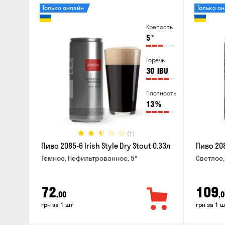
Только онлайн
Только о
Крепость
5
°
Горечь
30
IBU
Плотность
13
%
(1)
Пиво 2085-6 Irish Style Dry Stout 0.33л
Пиво 208
Темное, Нефильтрованное, 5°
Светлое,
72
109
,00
,0
грн за 1 шт
грн за 1 ш