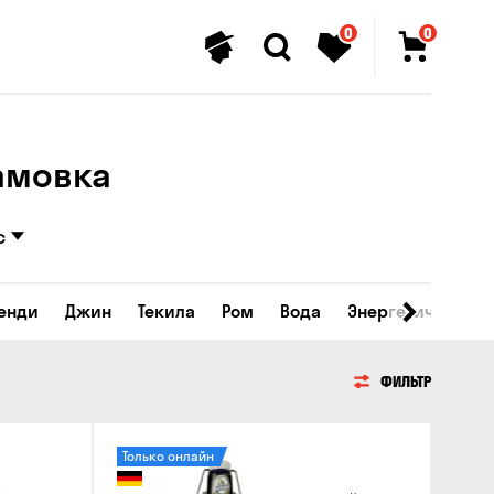
0
0
ламовка
с
ренди
Джин
Текила
Ром
Вода
Энергетические 
ФИЛЬТР
Только онлайн