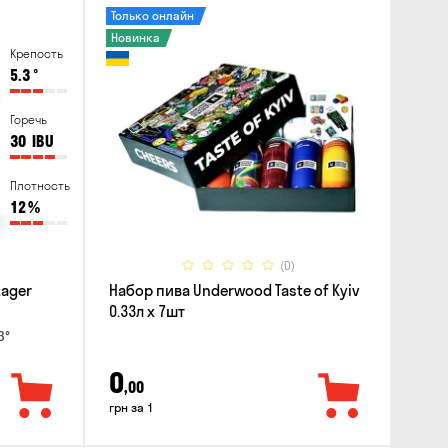
Только онлайн
Новинка
Крепость
5.3
°
Горечь
30
IBU
Плотность
12
%
(0)
Lager
Набор пива Underwood Taste of Kyiv
0.33л x 7шт
3°
0
,00
грн за 1