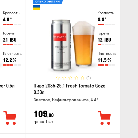
Только онлайн
Крепость
Крепость
4.9
°
4.4
°
Горечь
Горечь
21
IBU
12
IBU
Плотность
Плотность
12.2
%
11.5
%
(0)
er 0.5л
Пиво 2085-25.1 Fresh Tomato Goze
0.33л
Светлое, Нефильтрованное, 4.4°
109
,00
грн за 1 шт