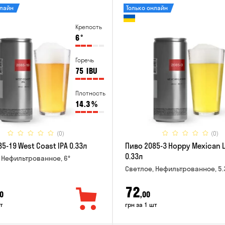
нлайн
Только онлайн
Крепость
6
°
Горечь
75
IBU
Плотность
14.3
%
(0)
(0)
5-19 West Coast IPA 0.33л
Пиво 2085-3 Hoppy Mexican 
0.33л
 Нефильтрованное, 6°
Светлое, Нефильтрованное, 5.
72
0
,00
т
грн за 1 шт