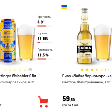
Крепость
4.9
°
Горечь
11
IBU
Плотность
11.5
%
(0)
(1)
tinger Weissbier 0.5л
Пиво «Чайка Чорноморська»
ефильтрованное, 4.9°
Светлое, Фильтрованное, 4.5°
59
,50
т
грн за 1 шт