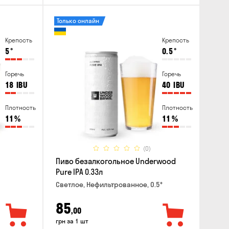
Только онлайн
Крепость
Крепость
5
°
0.5
°
Горечь
Горечь
18
IBU
40
IBU
Плотность
Плотность
11
%
11
%
(0)
Пиво безалкогольное Underwood
Pure IPA 0.33л
Светлое, Нефильтрованное, 0.5°
85
,00
грн за 1 шт