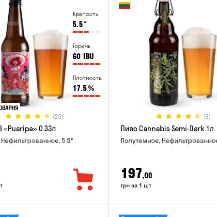
Крепость
5.5
°
Горечь
60
IBU
Плотность
17.5
%
(26)
(3)
 «Puaripa» 0.33л
Пиво Cannabis Semi-Dark 1л
 Нефильтрованное, 5.5°
Полутемное, Нефильтрованное
197
,00
т
грн за 1 шт