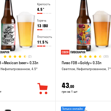
Крепость
4.5
°
Горечь
13
IBU
Плотность
11.5
%
(2)
(30)
 «Mexican beer» 0.33л
Пиво FDB «Goldy» 0.33л
 Нефильтрованное, 4.5°
Светлое, Нефильтрованное, 7°
43
,00
т
грн за 1 шт
Только онлайн