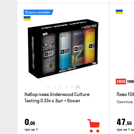
Только онлайн
(0)
Набор пива Underwood Culture
Пиво FD
Tasting 0.33л x 3шт + бокал
Светлое,
0
47
,00
,50
грн за 1
грн за 1 ш