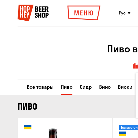
МЕНЮ
Рус
Пиво в
Все товары
Пиво
Сидр
Вино
Виски
ПИВО
Только о