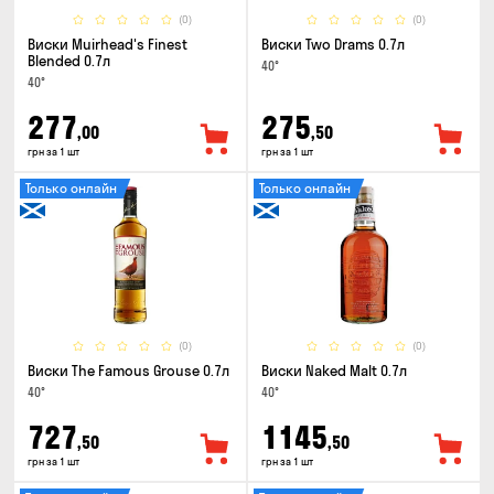
(0)
(0)
Виски Muirhead's Finest
Виски Two Drams 0.7л
Blended 0.7л
40°
40°
277
275
,00
,50
грн за 1 шт
грн за 1 шт
Только онлайн
Только онлайн
(0)
(0)
Виски The Famous Grouse 0.7л
Виски Naked Malt 0.7л
40°
40°
727
1145
,50
,50
грн за 1 шт
грн за 1 шт