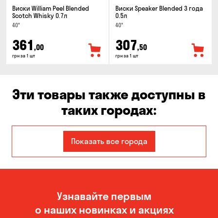
Виски William Peel Blended
Виски Speaker Blended 3 года
Scotch Whisky 0.7л
0.5л
40°
40°
361
307
,00
,50
грн за 1 шт
грн за 1 шт
Эти товары также доступны в
таких городах:
Александровка
Киев
Показать все города
Кропивницкий
Одесса
Черноморск
Узнавайте первым
о наших новинках и акциях