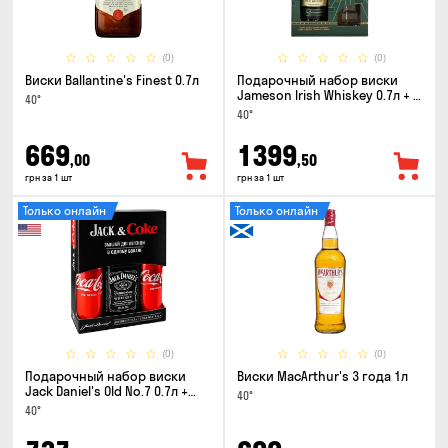
(0)
(0)
Виски Ballantine's Finest 0.7л
Подарочный набор виски
Jameson Irish Whiskey 0.7л + 2
40°
стакана
40°
669
1399
,00
,50
грн за 1 шт
грн за 1 шт
Только онлайн
Только онлайн
(0)
(0)
Подарочный набор виски
Виски MacArthur's 3 года 1л
Jack Daniel's Old No.7 0.7л +
40°
Coca-Cola 0.33л x 2шт
40°