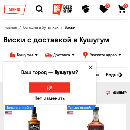
0
0
МЕНЮ
Главная
Сегодня в бутылках
Виски
Виски с доставкой в Кушугум
Кушугум
Доставка
Укажите адрес
Ваш город —
Кушугум?
Пиво
Сидр
Вино
Виски
Коктейли
Водка
С
ДА
ВИСКИ
ФИЛЬТР
Нет, изменить
Только онлайн
Только онлайн