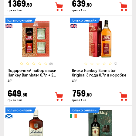
1369
639
,50
,50
грн за 1 шт
грн за 1 шт
Только онлайн
Только онлайн
(0)
(0)
Подарочный набор виски
Виски Hankey Bannister
Hankey Bannister 0.7л + 2
Original 3 года 0.7л в коробке
стакана
40°
40°
649
759
,50
,50
грн за 1 шт
грн за 1 шт
Только онлайн
Только онлайн