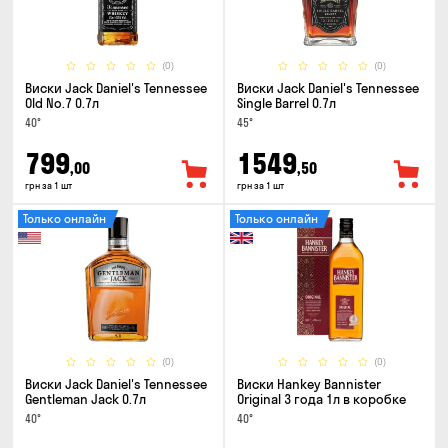
(0)
(0)
Виски Jack Daniel's Tennessee
Виски Jack Daniel's Tennessee
Old No.7 0.7л
Single Barrel 0.7л
40°
45°
799
1549
,00
,50
грн за 1 шт
грн за 1 шт
Только онлайн
Только онлайн
(0)
(0)
Виски Jack Daniel's Tennessee
Виски Hankey Bannister
Gentleman Jack 0.7л
Original 3 года 1л в коробке
40°
40°