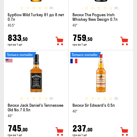
(0)
(0)
Бурбон Wild Turkey 81 до 8 лет
Виски The Pogues Irish
0.7л
Whiskey New Design 0.7л
40.5°
40°
833
759
,50
,50
грн за 1 шт
грн за 1 шт
Только онлайн
Только онлайн
(0)
(0)
Виски Jack Daniel's Tennessee
Виски Sir Edward's 0.5л
Old No.7 0.5л
40°
40°
745
237
,00
,00
грн за 1 шт
грн за 1 шт