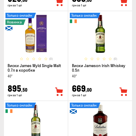
,00
,00
грн за 1 шт
грн за 1 шт
Только онлайн
Только онлайн
Новинка
(0)
(0)
Виски James Wyld Single Malt
Виски Jameson Irish Whiskey
0.7л в коробке
0.5л
40°
40°
895
669
,50
,00
грн за 1 шт
грн за 1 шт
Только онлайн
Только онлайн