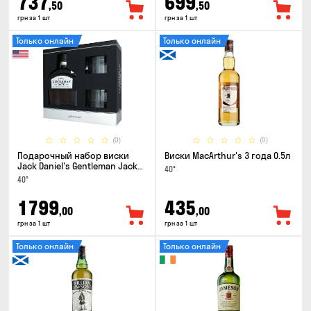
737
699
,50
,50
грн за 1 шт
грн за 1 шт
Только онлайн
Только онлайн
(0)
(0)
Подарочный набор виски
Виски MacArthur's 3 года 0.5л
Jack Daniel's Gentleman Jack
40°
0.7л + 2 стакана
40°
1799
435
,00
,00
грн за 1 шт
грн за 1 шт
Только онлайн
Только онлайн