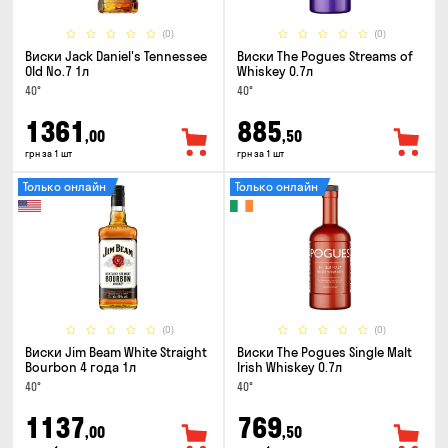
(0)
(0)
Виски Jack Daniel's Tennessee
Виски The Pogues Streams of
Old No.7 1л
Whiskey 0.7л
40°
40°
1361
885
,00
,50
грн за 1 шт
грн за 1 шт
Только онлайн
Только онлайн
(0)
(0)
Виски Jim Beam White Straight
Виски The Pogues Single Malt
Bourbon 4 года 1л
Irish Whiskey 0.7л
40°
40°
1137
769
,00
,50