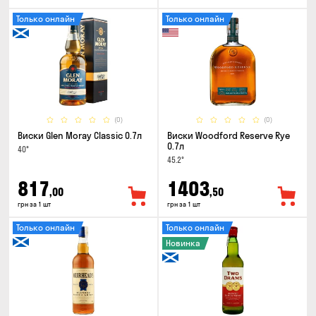
Только онлайн
Только онлайн
(0)
(0)
Виски Glen Moray Classic 0.7л
Виски Woodford Reserve Rye
0.7л
40°
45.2°
817
1403
,00
,50
грн за 1 шт
грн за 1 шт
Только онлайн
Только онлайн
Новинка