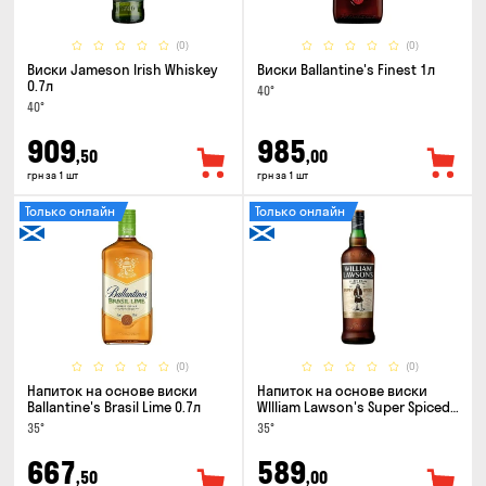
(0)
(0)
Виски Jameson Irish Whiskey
Виски Ballantine's Finest 1л
0.7л
40°
40°
909
985
,50
,00
грн за 1 шт
грн за 1 шт
Только онлайн
Только онлайн
(0)
(0)
Напиток на основе виски
Напиток на основе виски
Ballantine's Brasil Lime 0.7л
WIlliam Lawson's Super Spiced
3 года 0.7л
35°
35°
667
589
,50
,00