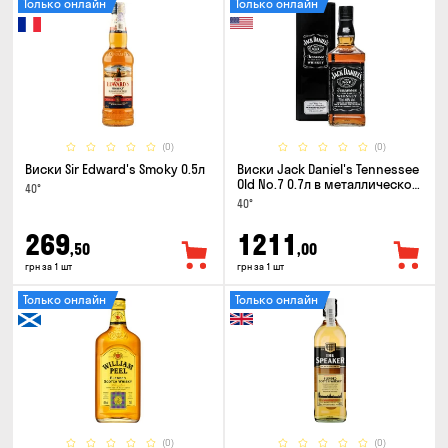
Только онлайн
Только онлайн
(0)
(0)
Виски Sir Edward's Smoky 0.5л
Виски Jack Daniel's Tennessee
Old No.7 0.7л в металлической
40°
коробке
40°
269
1211
,50
,00
грн за 1 шт
грн за 1 шт
Только онлайн
Только онлайн
(0)
(0)