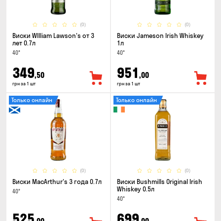
(0)
(0)
Виски WIlliam Lawson's от 3
Виски Jameson Irish Whiskey
лет 0.7л
1л
40°
40°
349
951
,50
,00
грн за 1 шт
грн за 1 шт
Только онлайн
Только онлайн
(0)
(0)
Виски MacArthur's 3 года 0.7л
Виски Bushmills Original Irish
Whiskey 0.5л
40°
40°
525
699