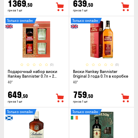
1369
639
,50
,50
грн за 1 шт
грн за 1 шт
Только онлайн
Только онлайн
(0)
(0)
Подарочный набор виски
Виски Hankey Bannister
Hankey Bannister 0.7л + 2
Original 3 года 0.7л в коробке
стакана
40°
40°
649
759
,50
,50
грн за 1 шт
грн за 1 шт
Только онлайн
Только онлайн