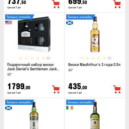
737
699
,50
,50
грн за 1 шт
грн за 1 шт
Только онлайн
Только онлайн
(0)
(0)
Подарочный набор виски
Виски MacArthur's 3 года 0.5л
Jack Daniel's Gentleman Jack
40°
0.7л + 2 стакана
40°
1799
435
,00
,00
грн за 1 шт
грн за 1 шт
Только онлайн
Только онлайн