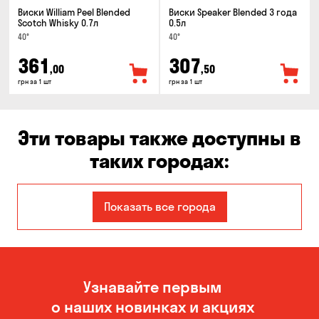
Виски William Peel Blended
Виски Speaker Blended 3 года
Scotch Whisky 0.7л
0.5л
40°
40°
361
307
,00
,50
грн за 1 шт
грн за 1 шт
Эти товары также доступны в
таких городах:
Александровка
Днепр
Показать все города
Запорожье
Каменское
Киев
Кропивницкий
Узнавайте первым
Николаев
Одесса
о наших новинках и акциях
Черноморск