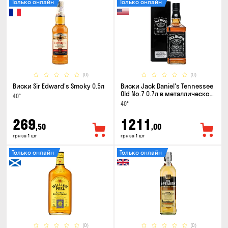
Только онлайн
Только онлайн
(0)
(0)
Виски Sir Edward's Smoky 0.5л
Виски Jack Daniel's Tennessee
Old No.7 0.7л в металлической
40°
коробке
40°
269
1211
,50
,00
грн за 1 шт
грн за 1 шт
Только онлайн
Только онлайн
(0)
(0)