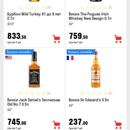
(0)
(0)
Бурбон Wild Turkey 81 до 8 лет
Виски The Pogues Irish
0.7л
Whiskey New Design 0.7л
40.5°
40°
833
759
,50
,50
грн за 1 шт
грн за 1 шт
Только онлайн
Только онлайн
(0)
(0)
Виски Jack Daniel's Tennessee
Виски Sir Edward's 0.5л
Old No.7 0.5л
40°
40°
745
237
,00
,00
грн за 1 шт
грн за 1 шт