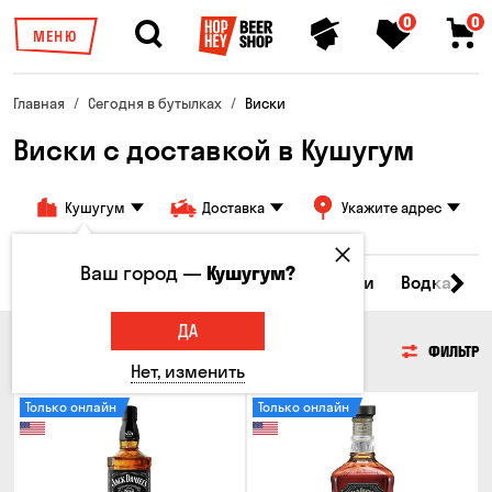
0
0
МЕНЮ
Главная
Сегодня в бутылках
Виски
Виски с доставкой в Кушугум
Кушугум
Доставка
Укажите адрес
Ваш город —
Кушугум?
Пиво
Сидр
Вино
Виски
Коктейли
Водка
С
ДА
ВИСКИ
ФИЛЬТР
Нет, изменить
Только онлайн
Только онлайн