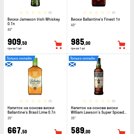
(0)
(0)
Виски Jameson Irish Whiskey
Виски Ballantine's Finest 1л
0.7л
40°
40°
909
985
,50
,00
грн за 1 шт
грн за 1 шт
Только онлайн
Только онлайн
(0)
(0)
Напиток на основе виски
Напиток на основе виски
Ballantine's Brasil Lime 0.7л
WIlliam Lawson's Super Spiced
3 года 0.7л
35°
35°
667
589
,50
,00