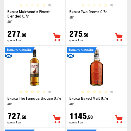
(0)
(0)
Виски Muirhead's Finest
Виски Two Drams 0.7л
Blended 0.7л
40°
40°
277
275
,00
,50
грн за 1 шт
грн за 1 шт
Только онлайн
Только онлайн
(0)
(0)
Виски The Famous Grouse 0.7л
Виски Naked Malt 0.7л
40°
40°
727
1145
,50
,50
грн за 1 шт
грн за 1 шт