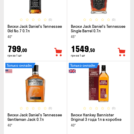
(0)
(0)
Виски Jack Daniel's Tennessee
Виски Jack Daniel's Tennessee
Old No.7 0.7л
Single Barrel 0.7л
40°
45°
799
1549
,00
,50
грн за 1 шт
грн за 1 шт
Только онлайн
Только онлайн
(0)
(0)
Виски Jack Daniel's Tennessee
Виски Hankey Bannister
Gentleman Jack 0.7л
Original 3 года 1л в коробке
40°
40°