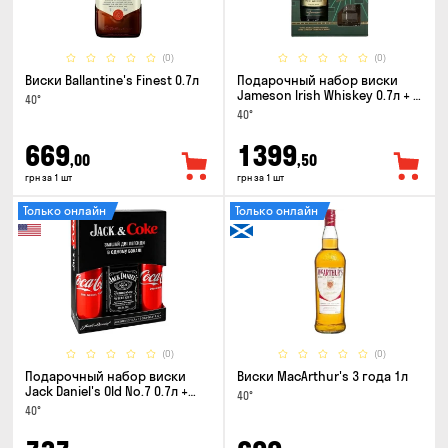
(0)
(0)
Виски Ballantine's Finest 0.7л
Подарочный набор виски
Jameson Irish Whiskey 0.7л + 2
40°
стакана
40°
669
1399
,00
,50
грн за 1 шт
грн за 1 шт
Только онлайн
Только онлайн
(0)
(0)
Подарочный набор виски
Виски MacArthur's 3 года 1л
Jack Daniel's Old No.7 0.7л +
40°
Coca-Cola 0.33л x 2шт
40°