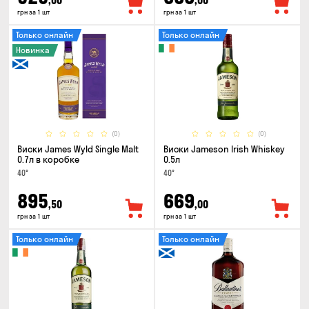
,00
,00
грн за 1 шт
грн за 1 шт
Только онлайн
Только онлайн
Новинка
(0)
(0)
Виски James Wyld Single Malt
Виски Jameson Irish Whiskey
0.7л в коробке
0.5л
40°
40°
895
669
,50
,00
грн за 1 шт
грн за 1 шт
Только онлайн
Только онлайн