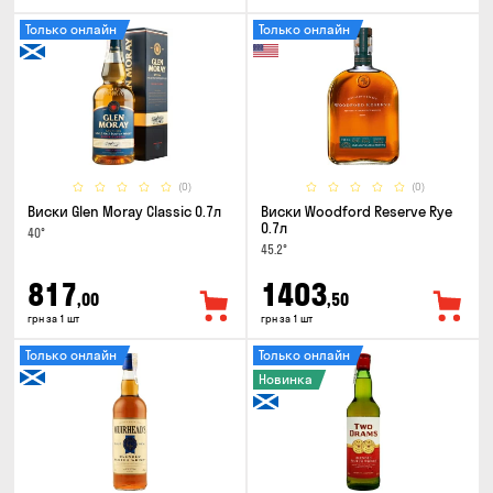
Только онлайн
Только онлайн
(0)
(0)
Виски Glen Moray Classic 0.7л
Виски Woodford Reserve Rye
0.7л
40°
45.2°
817
1403
,00
,50
грн за 1 шт
грн за 1 шт
Только онлайн
Только онлайн
Новинка