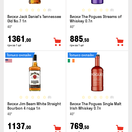
(0)
(0)
Виски Jack Daniel's Tennessee
Виски The Pogues Streams of
Old No.7 1л
Whiskey 0.7л
40°
40°
1361
885
,00
,50
грн за 1 шт
грн за 1 шт
Только онлайн
Только онлайн
(0)
(0)
Виски Jim Beam White Straight
Виски The Pogues Single Malt
Bourbon 4 года 1л
Irish Whiskey 0.7л
40°
40°
1137
769
,00
,50