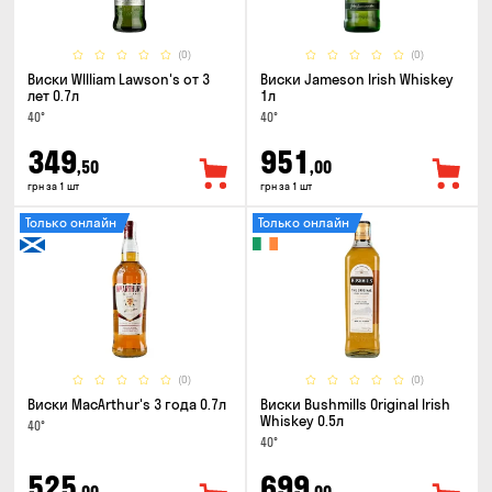
(0)
(0)
Виски WIlliam Lawson's от 3
Виски Jameson Irish Whiskey
лет 0.7л
1л
40°
40°
349
951
,50
,00
грн за 1 шт
грн за 1 шт
Только онлайн
Только онлайн
(0)
(0)
Виски MacArthur's 3 года 0.7л
Виски Bushmills Original Irish
Whiskey 0.5л
40°
40°
525
699