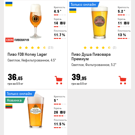
Только онлайн
Крепость
Крепость
4.5
°
5.2
°
Горечь
Горечь
14
IBU
11
IBU
Плотность
Плотность
11.7
%
13
%
(23)
(2)
Пиво FDB Honey Lager
Пиво Душа Пивовара
Премиум
Светлое, Нефильтрованное, 4.5°
Светлое, Фильтрованное, 5.2°
36
39
,45
,95
грн за 0.5 кг
грн за 0.5 кг
Только онлайн
Крепость
Новинка
5
°
Горечь
26
IBU
Плотность
11.5
%