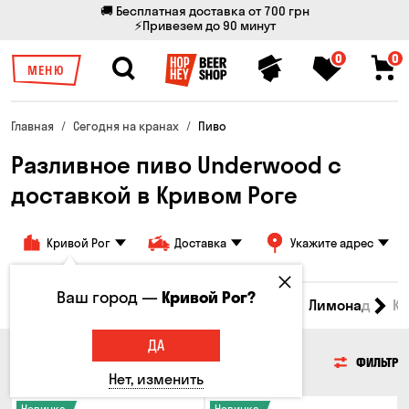
🚚 Бесплатная доставка от 700 грн
⚡Привезем до 90 минут
0
0
МЕНЮ
Главная
Сегодня на кранах
Пиво
Разливное пиво Underwood с
доставкой в ​​Кривом Роге
Кривой Рог
Доставка
Укажите адрес
Ваш город —
Кривой Рог?
Все товары
Пиво
Сидр
Вино
Лимонад
Кв
ДА
ПИВО
ФИЛЬТР
Нет, изменить
Новинка
Новинка