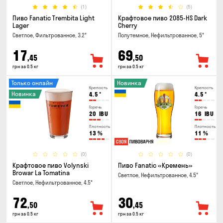
(1)
(5)
Пиво Fanatic Trembita Light
Крафтовое пиво 2085-HS Dark
Lager
Cherry
Светлое, Фильтрованное, 3.2°
Полутемное, Нефильтрованное, 5°
17
69
,45
,50
грн за 0.5 кг
грн за 0.5 кг
Только онлайн
Новинка
Крепость
Крепость
Новинка
4.5
°
4.5
°
Горечь
Горечь
20
IBU
16
IBU
Плотность
Плотность
13
%
11
%
(0)
(0)
Крафтовое пиво Volynski
Пиво Fanatic «Кремень»
Browar La Tomatina
Светлое, Нефильтрованное, 4.5°
Светлое, Нефильтрованное, 4.5°
72
30
,50
,45
грн за 0.5 кг
грн за 0.5 кг