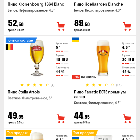
Пиво Kronenbourg 1664 Blanc
Пиво HoeGaarden Blanche
Белое, Нефильтрованное, 4.8°
Белое, Нефильтрованное, 4.9°
52
89
,50
,50
грн за 0.5 кг
грн за 0.5 кг
Только онлайн
Крепость
Крепость
5
°
4.5
°
Горечь
Горечь
18
IBU
20
IBU
Плотность
Плотность
11
%
12
%
(4)
(15)
Пиво Stella Artois
Пиво Fanatic БОТЕ премиум
лагер
Светлое, Фильтрованное, 5°
Светлое, Фильтрованное, 4.5°
49
44
,95
,95
грн за 0.5 кг
грн за 0.5 кг
Топ продаж
Топ продаж
Крепость
Крепость
4.3
°
4.2
°