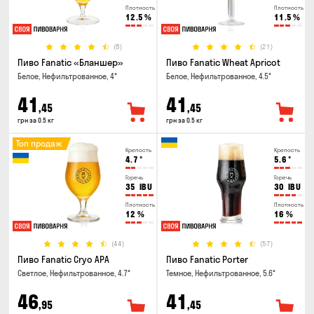
Плотность
Плотность
12.5
%
11.5
%
(8)
(21)
Пиво Fanatic «Бланшер»
Пиво Fanatic Wheat Apricot
Белое, Нефильтрованное, 4°
Белое, Нефильтрованное, 4.5°
41
41
,45
,45
грн за 0.5 кг
грн за 0.5 кг
Топ продаж
Крепость
Крепость
4.7
°
5.6
°
Горечь
Горечь
35
IBU
30
IBU
Плотность
Плотность
12
%
16
%
(44)
(57)
Пиво Fanatic Cryo APA
Пиво Fanatic Porter
Светлое, Нефильтрованное, 4.7°
Темное, Нефильтрованное, 5.6°
46
41
,95
,45