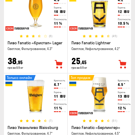
Горечь
Горечь
16
IBU
12
IBU
Плотность
Плотность
11
%
10.5
%
(6)
(45)
Пиво Fanatic «Кристал» Lager
Пиво Fanatic Lightner
Светлое, Фильтрованное, 4.3°
Светлое, Нефильтрованное, 4.2°
38
25
,95
,45
грн за 0.5 кг
грн за 0.5 кг
Только онлайн
Топ продаж
Крепость
Крепость
4.7
°
4.5
°
Горечь
Горечь
11
IBU
13
IBU
Плотность
Плотность
11
%
12
%
(7)
(51)
Пиво Уманьпиво Waissburg
Пиво Fanatic «Берлингер»
Светлое, Фильтрованное, 4.7°
Светлое, Нефильтрованное, 4.5°