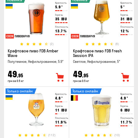
Крепость
Крепость
5.9
°
5
°
Горечь
Горечь
35
IBU
31
IBU
Плотность
Плотность
13.7
%
12
%
(2)
(6)
Крафтовое пиво FDB Amber
Крафтовое пиво FDB Fresh
Wave
Session IPA
Полутемное, Нефильтрованное, 5.9°
Светлое, Нефильтрованное, 5°
49
49
,95
,95
грн за 0.5 кг
грн за 0.5 кг
Только онлайн
Только онлайн
Крепость
Крепость
4.8
°
4.9
°
Горечь
Горечь
11
IBU
6
IBU
Плотность
Плотность
11.9
%
11.7
%
(112)
(10)