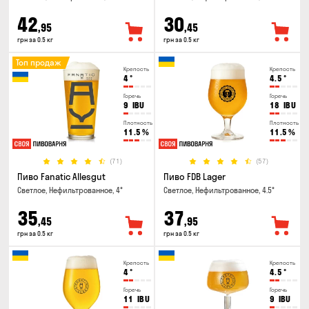
42
30
,95
,45
грн за 0.5 кг
грн за 0.5 кг
Топ продаж
Крепость
Крепость
4
°
4.5
°
Горечь
Горечь
9
IBU
18
IBU
Плотность
Плотность
11.5
%
11.5
%
(71)
(57)
Пиво Fanatic Allesgut
Пиво FDB Lager
Светлое, Нефильтрованное, 4°
Светлое, Нефильтрованное, 4.5°
35
37
,45
,95
грн за 0.5 кг
грн за 0.5 кг
Крепость
Крепость
4
°
4.5
°
Горечь
Горечь
11
IBU
9
IBU