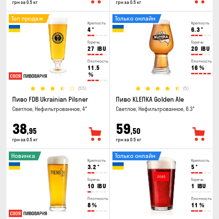
грн за 0.5 кг
грн за 0.5 кг
Топ продаж
Только онлайн
Крепость
Крепость
4
°
6.3
°
Горечь
Горечь
27
IBU
20
IBU
Плотность
Плотность
11.5
16
%
%
(55)
(5)
Пиво FDB Ukrainian Pilsner
Пиво KLEПКА Golden Ale
Светлое, Нефильтрованное, 4°
Светлое, Нефильтрованное, 6.3°
38
59
,95
,50
грн за 0.5 кг
грн за 0.5 кг
Новинка
Только онлайн
Крепость
Крепость
3.2
°
5
°
Горечь
Горечь
10
IBU
1
IBU
Плотность
Плотность
8
%
11
%