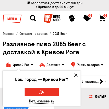
🚚 Бесплатная доставка от 700 грн
⚡Привезем до 90 минут
0
0
МЕНЮ
Главная
Сегодня на кранах
2085 Beer
Разливное пиво 2085 Beer с
доставкой в ​​Кривом Роге
Кривой Рог
Доставка
Укажите адрес
Ваш город —
Кривой Рог?
Все товары
Пиво
Сидр
Вино
Лимонад
Кв
ДА
ПИВО
ФИЛЬТР
Нет, изменить
Только онлайн