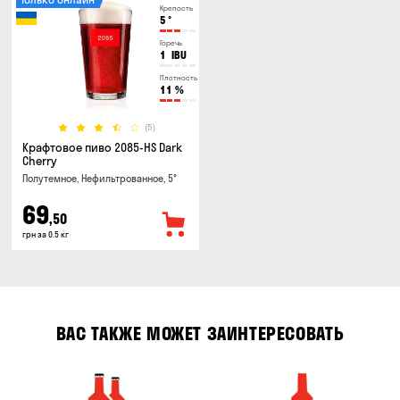
Крепость
5
°
Горечь
1
IBU
Плотность
11
%
(5)
Крафтовое пиво 2085-HS Dark
Cherry
Полутемное, Нефильтрованное, 5°
69
,50
грн за 0.5 кг
ВАС ТАКЖЕ МОЖЕТ ЗАИНТЕРЕСОВАТЬ