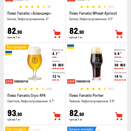
(8)
(21)
Пиво Fanatic «Бланшер»
Пиво Fanatic Wheat Apricot
Белое, Нефильтрованное, 4°
Белое, Нефильтрованное, 4.5°
82
82
,90
,90
грн за 1 кг
грн за 1 кг
Топ продаж
Крепость
Крепость
4.7
°
5.6
°
Горечь
Горечь
35
IBU
30
IBU
Плотность
Плотность
12
%
16
%
(44)
(57)
Пиво Fanatic Cryo APA
Пиво Fanatic Porter
Светлое, Нефильтрованное, 4.7°
Темное, Нефильтрованное, 5.6°
93
82
,90
,90
грн за 1 кг
грн за 1 кг
Топ продаж
Только онлайн