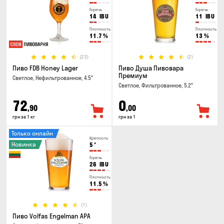
Горечь
Горечь
14
IBU
11
IBU
Плотность
Плотность
11.7
%
13
%
(23)
(2)
Пиво FDB Honey Lager
Пиво Душа Пивовара
Премиум
Светлое, Нефильтрованное, 4.5°
Светлое, Фильтрованное, 5.2°
72
0
,90
,00
грн за 1 кг
грн за 1
Только онлайн
Крепость
Новинка
5
°
Горечь
26
IBU
Плотность
11.5
%
(1)
Пиво Volfas Engelman APA