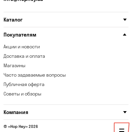
Карнауховка
Катериновка
Каталог
Келеберда
Киев
Клинцы
Княжичи
Покупателям
Корсунцы
Котовка
Акции и новости
Доставка и оплата
Коцюбинское
Кошары
Магазины
Красноселка
Кременчуг
Часто задаваемые вопросы
Кривой Рог
Кривуши
Публичная оферта
Советы и обзоры
Кропивницкий
Крюковщина
Кулеши
Кушугум
Компания
Лески
Лесники
© «Hop Hey» 2026
Лозоватка
Маламовка