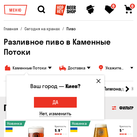
0
0
МЕНЮ
Главная
Сегодня на кранах
Пиво
Разливное пиво в Каменные
Потоки
Каменные Потоки
Доставка
Укажите
адрес
Ваш город —
Киев?
Все товары
Пиво
Сидр
Вино
Лимонад
Кв
ДА
ПИВО
ФИЛЬТР
Нет, изменить
Новинка
Новинка
Крепость
Крепость
5.9
°
5
°