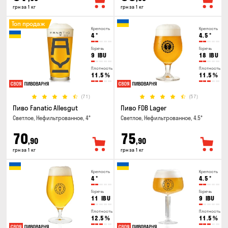
грн за 1 кг
грн за 1 кг
Топ продаж
Крепость
Крепость
4
°
4.5
°
Горечь
Горечь
9
IBU
18
IBU
Плотность
Плотность
11.5
%
11.5
%
(71)
(57)
Пиво Fanatic Allesgut
Пиво FDB Lager
Светлое, Нефильтрованное, 4°
Светлое, Нефильтрованное, 4.5°
70
75
,90
,90
грн за 1 кг
грн за 1 кг
Крепость
Крепость
4
°
4.5
°
Горечь
Горечь
11
IBU
9
IBU
Плотность
Плотность
12.5
%
11.5
%