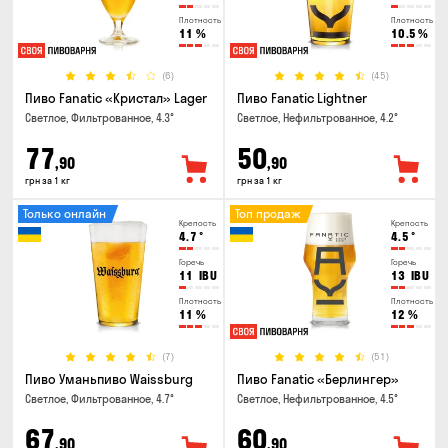
Плотность
Плотность
11
%
10.5
%
(6)
(45)
Пиво Fanatic «Кристал» Lager
Пиво Fanatic Lightner
Светлое, Фильтрованное, 4.3°
Светлое, Нефильтрованное, 4.2°
77
50
,90
,90
грн за 1 кг
грн за 1 кг
Только онлайн
Топ продаж
Крепость
Крепость
4.7
°
4.5
°
Горечь
Горечь
11
IBU
13
IBU
Плотность
Плотность
11
%
12
%
(7)
(51)
Пиво Уманьпиво Waissburg
Пиво Fanatic «Берлингер»
Светлое, Фильтрованное, 4.7°
Светлое, Нефильтрованное, 4.5°
67
60
,90
,90