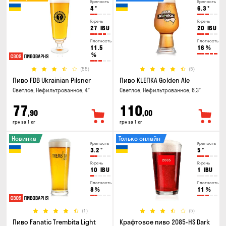
Крепость
Крепость
4
°
6.3
°
Горечь
Горечь
27
IBU
20
IBU
Плотность
Плотность
11.5
16
%
%
(55)
(5)
Пиво FDB Ukrainian Pilsner
Пиво KLEПКА Golden Ale
Светлое, Нефильтрованное, 4°
Светлое, Нефильтрованное, 6.3°
77
110
,90
,00
грн за 1 кг
грн за 1 кг
Новинка
Только онлайн
Крепость
Крепость
3.2
°
5
°
Горечь
Горечь
10
IBU
1
IBU
Плотность
Плотность
8
%
11
%
(1)
(5)
Пиво Fanatic Trembita Light
Крафтовое пиво 2085-HS Dark