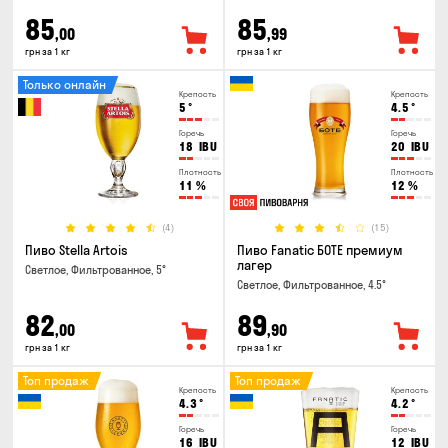
85
85
,00
,99
грн за 1 кг
грн за 1 кг
Только онлайн
Крепость
Крепость
5
°
4.5
°
Горечь
Горечь
18
IBU
20
IBU
Плотность
Плотность
11
%
12
%
(4)
(15)
Пиво Stella Artois
Пиво Fanatic БОТЕ премиум
лагер
Светлое, Фильтрованное, 5°
Светлое, Фильтрованное, 4.5°
82
89
,00
,90
грн за 1 кг
грн за 1 кг
Топ продаж
Топ продаж
Крепость
Крепость
4.3
°
4.2
°
Горечь
Горечь
16
IBU
12
IBU