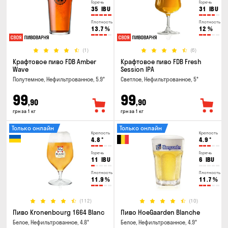
Горечь
Горечь
35
IBU
31
IBU
Плотность
Плотность
13.7
%
12
%
(1)
(6)
Крафтовое пиво FDB Amber
Крафтовое пиво FDB Fresh
Wave
Session IPA
Полутемное, Нефильтрованное, 5.9°
Светлое, Нефильтрованное, 5°
99
99
,90
,90
грн за 1 кг
грн за 1 кг
Только онлайн
Только онлайн
Крепость
Крепость
4.8
°
4.9
°
Горечь
Горечь
11
IBU
6
IBU
Плотность
Плотность
11.9
%
11.7
%
(112)
(10)
Пиво Kronenbourg 1664 Blanc
Пиво HoeGaarden Blanche
Белое, Нефильтрованное, 4.8°
Белое, Нефильтрованное, 4.9°