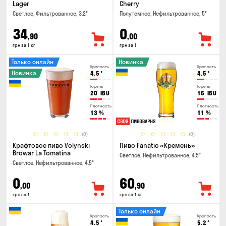
Lager
Cherry
Светлое, Фильтрованное, 3.2°
Полутемное, Нефильтрованное, 5°
34
0
,90
,00
грн за 1 кг
грн за 1
Только онлайн
Новинка
Крепость
Крепость
Новинка
4.5
°
4.5
°
Горечь
Горечь
20
IBU
16
IBU
Плотность
Плотность
13
%
11
%
(0)
(0)
Крафтовое пиво Volynski
Пиво Fanatic «Кремень»
Browar La Tomatina
Светлое, Нефильтрованное, 4.5°
Светлое, Нефильтрованное, 4.5°
0
60
,00
,90
грн за 1
грн за 1 кг
Только онлайн
Крепость
Крепость
4.5
°
5.2
°