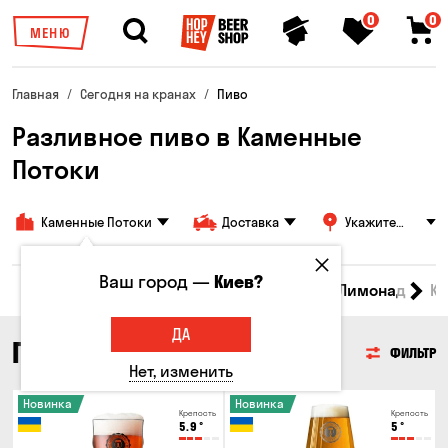
0
0
МЕНЮ
Главная
Сегодня на кранах
Пиво
Разливное пиво в Каменные
Потоки
Каменные Потоки
Доставка
Укажите
адрес
Ваш город —
Киев?
Все товары
Пиво
Сидр
Вино
Лимонад
Кв
ДА
ПИВО
ФИЛЬТР
Нет, изменить
Новинка
Новинка
Крепость
Крепость
5.9
°
5
°