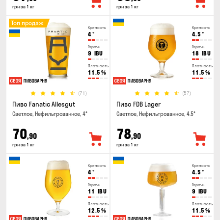
грн за 1 кг
грн за 1 кг
Топ продаж
Крепость
Крепость
4
°
4.5
°
Горечь
Горечь
9
IBU
18
IBU
Плотность
Плотность
11.5
%
11.5
%
(71)
(57)
Пиво Fanatic Allesgut
Пиво FDB Lager
Светлое, Нефильтрованное, 4°
Светлое, Нефильтрованное, 4.5°
70
78
,90
,90
грн за 1 кг
грн за 1 кг
Крепость
Крепость
4
°
4.5
°
Горечь
Горечь
11
IBU
9
IBU
Плотность
Плотность
12.5
%
11.5
%