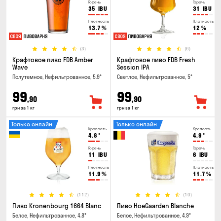
Горечь
Горечь
35
IBU
31
IBU
Плотность
Плотность
13.7
%
12
%
(3)
(6)
Крафтовое пиво FDB Amber
Крафтовое пиво FDB Fresh
Wave
Session IPA
Полутемное, Нефильтрованное, 5.9°
Светлое, Нефильтрованное, 5°
99
99
,90
,90
грн за 1 кг
грн за 1 кг
Только онлайн
Только онлайн
Крепость
Крепость
4.8
°
4.9
°
Горечь
Горечь
11
IBU
6
IBU
Плотность
Плотность
11.9
%
11.7
%
(112)
(10)
Пиво Kronenbourg 1664 Blanc
Пиво HoeGaarden Blanche
Белое, Нефильтрованное, 4.8°
Белое, Нефильтрованное, 4.9°