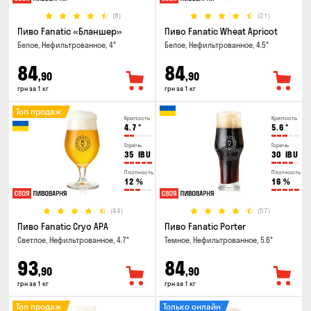
(8)
(21)
Пиво Fanatic «Бланшер»
Пиво Fanatic Wheat Apricot
Белое, Нефильтрованное, 4°
Белое, Нефильтрованное, 4.5°
84
84
,90
,90
грн за 1 кг
грн за 1 кг
Топ продаж
Крепость
Крепость
4.7
°
5.6
°
Горечь
Горечь
35
IBU
30
IBU
Плотность
Плотность
12
%
16
%
(44)
(57)
Пиво Fanatic Cryo APA
Пиво Fanatic Porter
Светлое, Нефильтрованное, 4.7°
Темное, Нефильтрованное, 5.6°
93
84
,90
,90
грн за 1 кг
грн за 1 кг
Топ продаж
Только онлайн