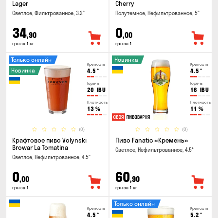
Lager
Cherry
Светлое, Фильтрованное, 3.2°
Полутемное, Нефильтрованное, 5°
34
0
,90
,00
грн за 1 кг
грн за 1
Только онлайн
Новинка
Крепость
Крепость
Новинка
4.5
°
4.5
°
Горечь
Горечь
20
IBU
16
IBU
Плотность
Плотность
13
%
11
%
(0)
(0)
Крафтовое пиво Volynski
Пиво Fanatic «Кремень»
Browar La Tomatina
Светлое, Нефильтрованное, 4.5°
Светлое, Нефильтрованное, 4.5°
0
60
,00
,90
грн за 1
грн за 1 кг
Только онлайн
Крепость
Крепость
4.5
°
5.2
°