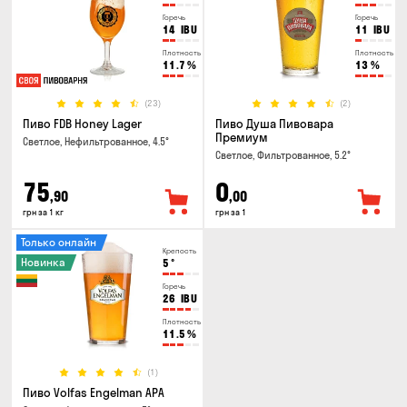
Горечь
Горечь
14
IBU
11
IBU
Плотность
Плотность
11.7
%
13
%
(23)
(2)
Пиво FDB Honey Lager
Пиво Душа Пивовара
Премиум
Светлое, Нефильтрованное, 4.5°
Светлое, Фильтрованное, 5.2°
75
0
,90
,00
грн за 1 кг
грн за 1
Только онлайн
Крепость
Новинка
5
°
Горечь
26
IBU
Плотность
11.5
%
(1)
Пиво Volfas Engelman APA