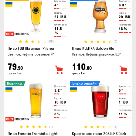
Крепость
Крепость
4
°
6.3
°
Горечь
Горечь
27
IBU
20
IBU
Плотность
Плотность
11.5
16
%
%
(55)
(5)
Пиво FDB Ukrainian Pilsner
Пиво KLEПКА Golden Ale
Светлое, Нефильтрованное, 4°
Светлое, Нефильтрованное, 6.3°
79
110
,90
,00
грн за 1 кг
грн за 1 кг
Новинка
Только онлайн
Крепость
Крепость
3.2
°
5
°
Горечь
Горечь
10
IBU
1
IBU
Плотность
Плотность
8
%
11
%
(1)
(5)
Пиво Fanatic Trembita Light
Крафтовое пиво 2085-HS Dark