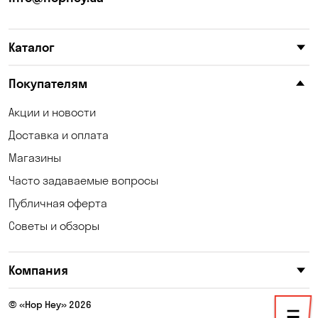
Карнауховка
Катериновка
Каталог
Келеберда
Киев
Клинцы
Княжичи
Покупателям
Корсунцы
Котовка
Акции и новости
Доставка и оплата
Коцюбинское
Кошары
Магазины
Красноселка
Кременчуг
Часто задаваемые вопросы
Кривой Рог
Кривуши
Публичная оферта
Советы и обзоры
Кропивницкий
Крюковщина
Кулеши
Кушугум
Компания
Лески
Лесники
© «Hop Hey» 2026
Лозоватка
Маламовка