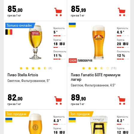
85
85
,00
,99
грн за 1 кг
грн за 1 кг
Только онлайн
Крепость
Крепость
5
°
4.5
°
Горечь
Горечь
18
IBU
20
IBU
Плотность
Плотность
11
%
12
%
(4)
(15)
Пиво Stella Artois
Пиво Fanatic БОТЕ премиум
лагер
Светлое, Фильтрованное, 5°
Светлое, Фильтрованное, 4.5°
82
89
,00
,90
грн за 1 кг
грн за 1 кг
Топ продаж
Топ продаж
Крепость
Крепость
4.3
°
4.2
°
Горечь
Горечь
16
IBU
12
IBU