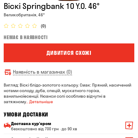
Віскі Springbank 10 Y.O. 46°
Великобританія, 46°
(0)
НЕМАЄ В НАЯВНОСТІ
ДИВИТИСЯ СХОЖІ
Наявність в магазинах (0)
Вигляд: Віскі блідо-золотого кольору. Смак: Пряний, насичений
нотами солоду, дуба, спецій, мускатного горіха,
ванильноїесенції. Нюанси солі особливо відчутні в
затяжному
… Детальніше
УМОВИ ДОСТАВКИ
Доставка курʼєром
безкоштовно від 700 грн · до 90 хв
Мінімальна сума всього замовлення — 200 грн