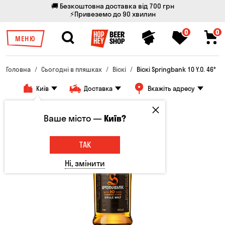
🚚 Безкоштовна доставка від 700 грн
⚡Привеземо до 90 хвилин
0
0
МЕНЮ
Головна
Сьогодні в пляшках
Віскі
Віскі Springbank 10 Y.O. 46°
Київ
Доставка
Вкажіть адресу
Ваше місто —
Київ?
ТАК
Ні, змінити