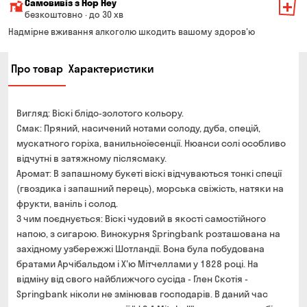
Самовивіз з Hop Hey
Вартість доставки залежить від суми всього замовлення:
безкоштовно · до 30 хв
Від 200 до 299 грн
Мінімальна сума всього замовлення — 250 грн
139 грн
Надмірне вживання алкоголю шкодить вашому здоров'ю
Час складання замовлення — до 30 хв
Від 300 до 399 грн
99 грн
Про товар
Характеристики
Можете без черги забрати з магазину в зручний для
Від 400 до 699 грн
79 грн
Вас час
Оплата:
Від 700 грн
безкоштовно
Вигляд: Віскі блідо-золотого кольору.
готівкою в магазині
Термін доставки — до 90 хвилин
Смак: Пряний, насичений нотами солоду, дуба, спецій,
банківською картою на сайті та в магазині
мускатного горіха, ванильноїесенції. Нюанси солі особливо
*на час доставки можуть впливати повітряні тривоги
Оплата:
відчутні в затяжному післясмаку.
готівкою кур'єру
Аромат: В запашному букеті віскі відчуваються тонкі спеції
(гвоздика і запашний перець), морська свіжість, натяки на
банківською картою на сайті
фрукти, ваніль і солод.
З чим поєднується: Віскі чудовий в якості самостійного
напою, з сигарою. Винокурня Springbank розташована на
західному узбережжі Шотландії. Вона була побудована
братами Арчібальдом і Х'ю Мітчеллами у 1828 році. На
відміну від свого найближчого сусіда - Глен Скотія -
Springbank ніколи не змінював господарів. В даний час