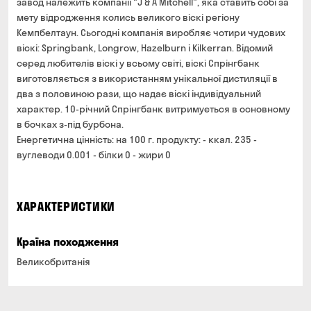
завод належить компанії "J & A Mitchell", яка ставить собі за
мету відродження колись великого віскі регіону
Кемпбелтаун. Сьогодні компанія виробляє чотири чудових
віскі: Springbank, Longrow, Hazelburn і Kilkerran. Відомий
серед любителів віскі у всьому світі, віскі Спрінгбанк
виготовляється з використанням унікальної дистиляції в
два з половиною рази, що надає віскі індивідуальний
характер. 10-річний Спрінгбанк витримується в основному
в бочках з-під бурбона.
Енергетична цінність: на 100 г. продукту: - ккал. 235 -
вуглеводи 0.001 - білки 0 - жири 0
ХАРАКТЕРИСТИКИ
Країна походження
Великобританія