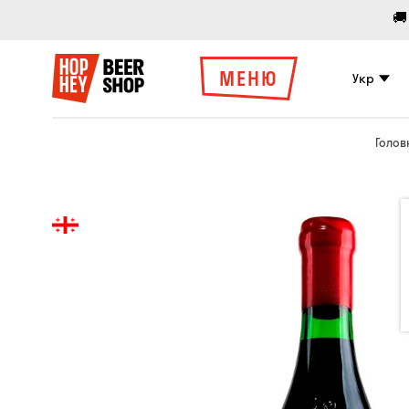
🚚
МЕНЮ
Укр
Голов