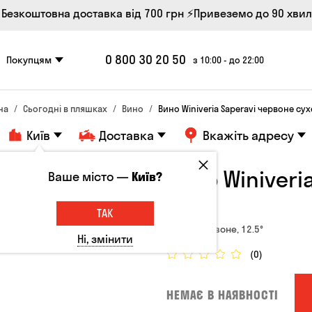
 Безкоштовна доставка від 700 грн
⚡Привеземо до 90 хви
0 800 30 20 50
Покупцям
з 10:00 - до 22:00
на
Сьогодні в пляшках
Вино
Вино Winiveria Saperavi червоне сух
Київ
Доставка
Вкажіть адресу
Вино Winiveri
Ваше місто —
Київ?
12.5°
ТАК
Грузія, Червоне, 12.5°
Ні, змінити
(0)
НЕМАЄ В НАЯВНОСТІ