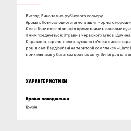
Вигляд: Вино темно-рубінового кольору.
Аромат: Ноти солодкої стиглої вишні і чорної смородин
Смак: Тони стиглої вишні з ароматними нюансами сухо
З чим поєднується: Страви з червоного м'яса і дичина
Справжнє, гаряче, палке, зухвале і п'янке вино з хара
році в селі Вардісубані на території комплексу «Шато 
прихильників у багатьох країнах світу. Виноград для 
ХАРАКТЕРИСТИКИ
Країна походження
Грузія