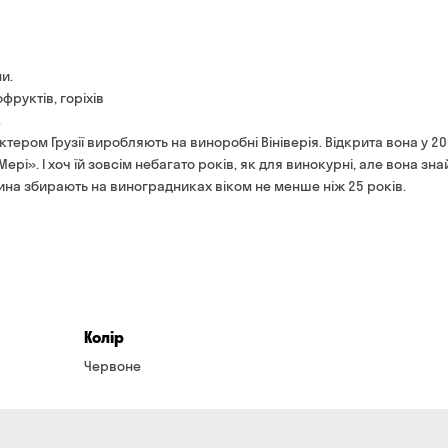
Оплата:
готівкою кур'єру
банківською картою на 
и.
фруктів, горіхів
.
ктером Грузії виробляють на виноробні Вініверія. Відкрита вона у 2
Мері». І хоч їй зовсім небагато років, як для винокурні, але вона зн
вина збирають на виноградниках віком не менше ніж 25 років.
Колір
Червоне