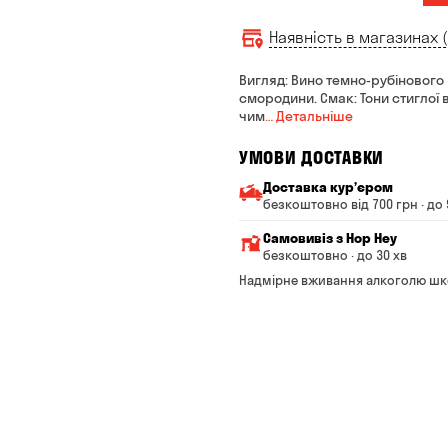
Наявність в магазинах (
Вигляд: Вино темно-рубінового к
смородини. Смак: Тони стиглої 
чим
… Детальніше
УМОВИ ДОСТАВКИ
Доставка курʼєром
безкоштовно від 700 грн · до 
Мінімальна сума всього з
Самовивіз з Hop Hey
Вартість доставки залежи
безкоштовно · до 30 хв
Від 200 до 299 грн
Мінімальна сума всьог
Надмірне вживання алкоголю шк
Час складання замовле
Від 300 до 399 грн
Можете без черги забр
Від 400 до 699 грн
Оплата:
готівкою в магазині
Від 700 грн
банківською картою на с
Термін доставки — до 90 
*на час доставки можуть вп