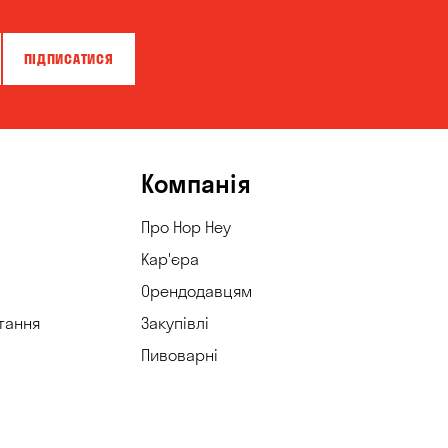
ПІДПИСАТИСЯ
Компанія
Про Hop Hey
Кар'єра
Орендодавцям
тання
Закупівлі
Пивоварні