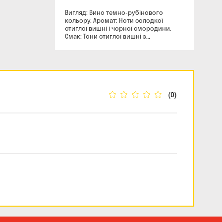
Вигляд: Вино темно-рубінового
кольору. Аромат: Ноти солодкої
стиглої вишні і чорної смородини.
Смак: Тони стиглої вишні з
ароматними нюансами сухофруктів,
горіхів З чим поєднується: Страви з
червоного м'яса і дичина. Справжнє,
гаряче, палке, зухвале і п'янке вино з
характером Грузії виробляють на
виноробні Вініверія. Відкрита вона у
2005 році в селі Вардісубані на
(0)
території комплексу «Шато Мері». І
хоч їй зовсім небагато років, як для
винокурні, але вона знайшла
прихильників у багатьох країнах світу.
Виноград для вина збирають на
виноградниках віком не менше ніж 25
років.