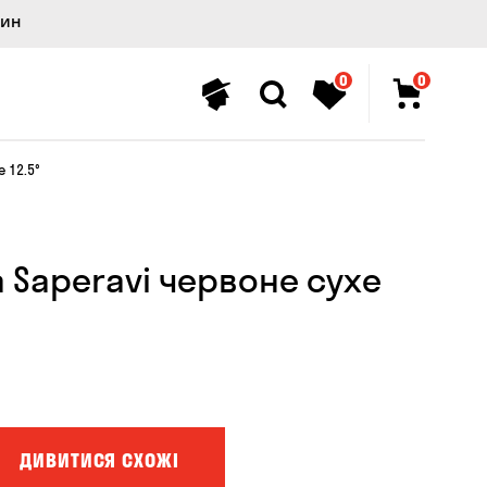
лин
0
0
е 12.5°
a Saperavi червоне сухе
ДИВИТИСЯ СХОЖІ