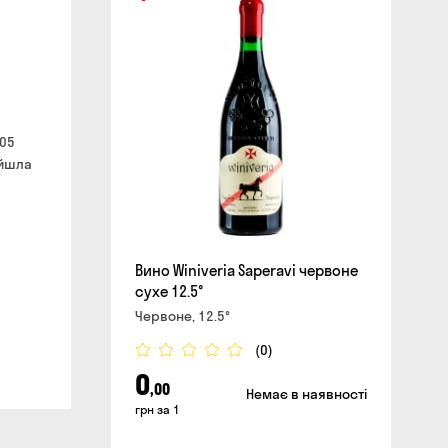
сайті
005
айшла
Вино Winiveria Saperavi червоне
сухе 12.5°
Червоне, 12.5°
(0)
0
,00
Немає в наявності
грн за 1