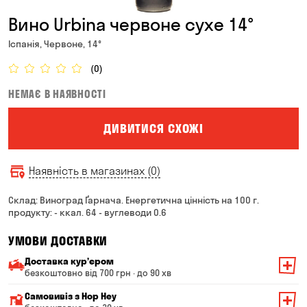
Вино Urbina червоне сухе 14°
Іспанія, Червоне, 14°
(0)
НЕМАЄ В НАЯВНОСТІ
ДИВИТИСЯ СХОЖІ
Наявність в магазинах (0)
Склад: Виноград Ґарнача. Енергетична цінність на 100 г.
продукту: - ккал. 64 - вуглеводи 0.6
УМОВИ ДОСТАВКИ
Доставка курʼєром
безкоштовно від 700 грн · до 90 хв
Мінімальна сума всього замовлення — 200 грн
Самовивіз з Hop Hey
Вартість доставки залежить від суми всього замовлення: