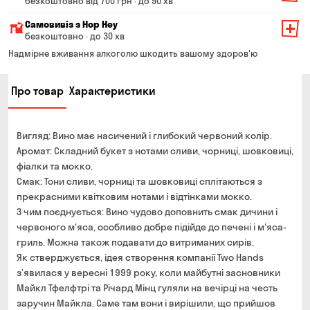
безкоштовно від 700 грн · до 90 хв
Мінімальна сума всього замовлення — 200 грн
Самовивіз з Hop Hey
Вартість доставки залежить від суми всього замовлення:
безкоштовно · до 30 хв
Від 200 до 299 грн
Мінімальна сума всього замовлення — 250 грн
139 грн
Надмірне вживання алкоголю шкодить вашому здоров'ю
Час складання замовлення — до 30 хв
Від 300 до 399 грн
99 грн
Про товар
Характеристики
Можете без черги забрати з магазину в зручний для
Від 400 до 699 грн
79 грн
Вас час
Оплата:
Від 700 грн
безкоштовно
Вигляд: Вино має насичений і глибокий червоний колір.
готівкою в магазині
Термін доставки — до 90 хвилин
Аромат: Складний букет з нотами сливи, чорниці, шовковиці,
банківською картою на сайті та в магазині
фіалки та мокко.
*на час доставки можуть впливати повітряні тривоги
Оплата:
Смак: Тони сливи, чорниці та шовковиці сплітаються з
готівкою кур'єру
прекрасними квітковим нотами і відтінками мокко.
З чим поєднується: Вино чудово доповнить смак дичини і
банківською картою на сайті
червоного м'яса, особливо добре підійде до печені і м'яса-
гриль. Можна також подавати до витриманих сирів.
Як стверджується, ідея створення компанії Two Hands
з’явилася у вересні 1999 року, коли майбутні засновники
Майкл Тфелфтрі та Річард Мінц гуляли на вечірці на честь
заручин Майкла. Саме там вони і вирішили, що прийшов